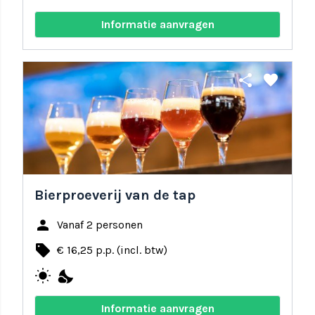
Informatie aanvragen
share
favorite
Bierproeverij van de tap
person
Vanaf 2 personen
local_offer
€ 16,25 p.p. (incl. btw)
wb_sunny
nights_stay
Informatie aanvragen