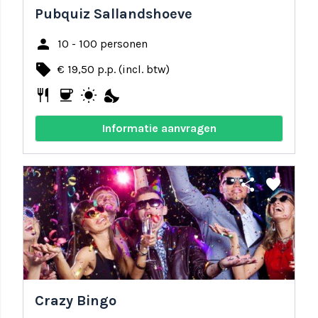
Pubquiz Sallandshoeve
person
10 - 100 personen
local_offer
€ 19,50 p.p. (incl. btw)
restaurant
coffee
wb_sunny
nights_stay
Informatie aanvragen
share
favorite
Crazy Bingo