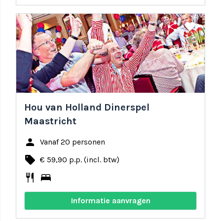
share
favorite
Hou van Holland Dinerspel
Maastricht
person
Vanaf 20 personen
local_offer
€ 59,90 p.p. (incl. btw)
restaurant
bed
Informatie aanvragen