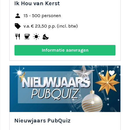
Ik Hou van Kerst
person
15 - 500 personen
local_offer
v.a. € 23,50 p.p. (incl. btw)
restaurant
coffee
wb_sunny
nights_stay
Informatie aanvragen
share
favorite
Nieuwjaars PubQuiz