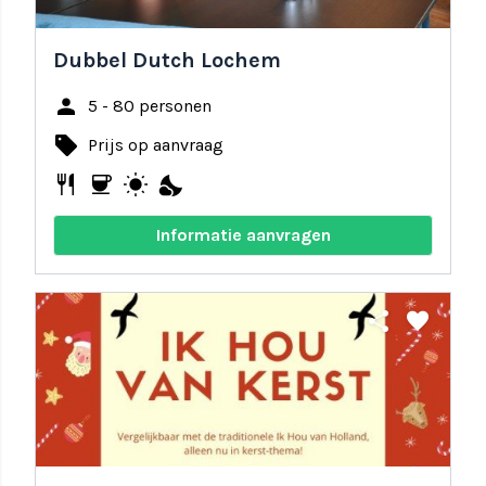
Dubbel Dutch Lochem
person
5 - 80 personen
local_offer
Prijs op aanvraag
restaurant
coffee
wb_sunny
nights_stay
Informatie aanvragen
share
favorite