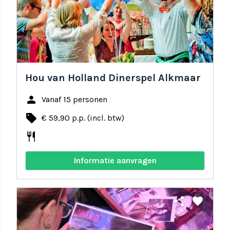
Hou van Holland Dinerspel Alkmaar
person
Vanaf 15 personen
local_offer
€ 59,90 p.p. (incl. btw)
restaurant
Informatie aanvragen
share
favorite