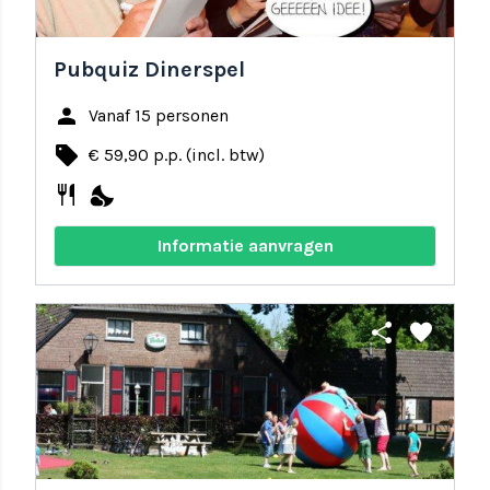
Pubquiz Dinerspel
person
Vanaf 15 personen
local_offer
€ 59,90 p.p. (incl. btw)
restaurant
nights_stay
Informatie aanvragen
share
favorite