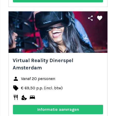
share
favorite
Virtual Reality Dinerspel
Amsterdam
person
Vanaf 20 personen
local_offer
€ 69,50 p.p. (incl. btw)
restaurant
nights_stay
bed
Informatie aanvragen