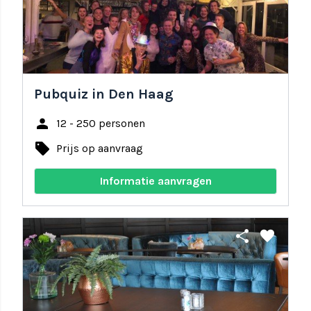
Pubquiz in Den Haag
person
12 - 250 personen
local_offer
Prijs op aanvraag
Informatie aanvragen
share
favorite