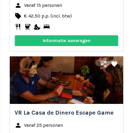
person
Vanaf 15 personen
local_offer
€ 42,50 p.p. (incl. btw)
restaurant
coffee
nights_stay
bed
Informatie aanvragen
share
favorite
VR La Casa de Dinero Escape Game
person
Vanaf 25 personen