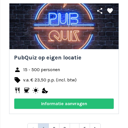
share
favorite
PubQuiz op eigen locatie
person
15 - 500 personen
local_offer
v.a. € 23,50 p.p. (incl. btw)
restaurant
coffee
wb_sunny
nights_stay
Informatie aanvragen