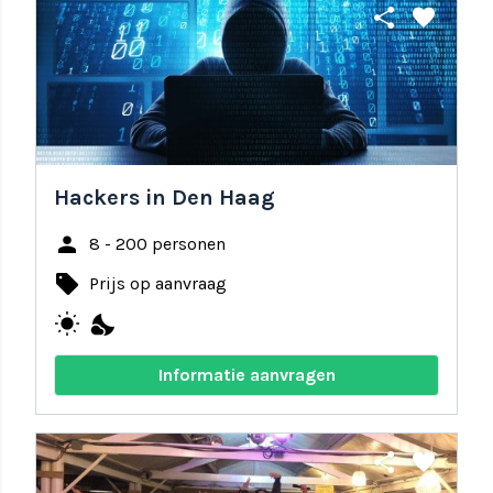
share
favorite
Hackers in Den Haag
person
8 - 200 personen
local_offer
Prijs op aanvraag
wb_sunny
nights_stay
Informatie aanvragen
share
favorite