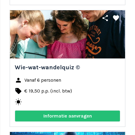
share
favorite
Wie-wat-wandelquiz ©
person
Vanaf 6 personen
local_offer
€ 19,50 p.p. (incl. btw)
wb_sunny
Informatie aanvragen