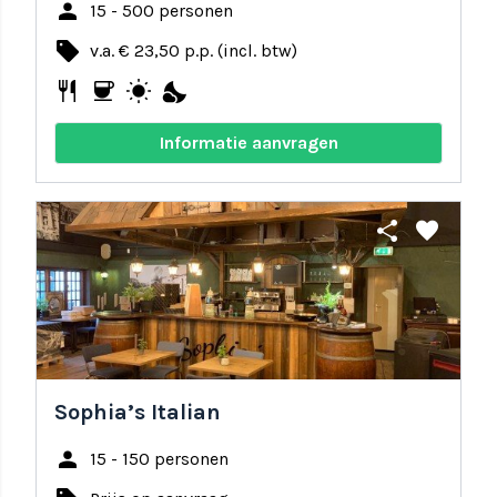
person
15 - 500 personen
local_offer
v.a. € 23,50 p.p. (incl. btw)
restaurant
coffee
wb_sunny
nights_stay
Informatie aanvragen
share
favorite
Sophia’s Italian
person
15 - 150 personen