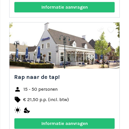
Informatie aanvragen
share
favorite
Rap naar de tap!
person
15 - 50 personen
local_offer
€ 21,50 p.p. (incl. btw)
wb_sunny
nights_stay
Informatie aanvragen