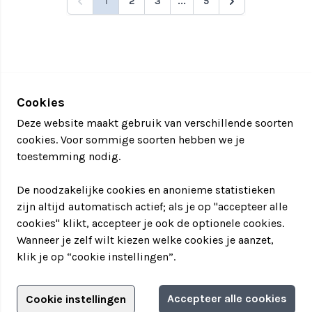
1
2
3
...
5
Cookies
Deze website maakt gebruik van verschillende soorten
cookies. Voor sommige soorten hebben we je
toestemming nodig.
De noodzakelijke cookies en anonieme statistieken
zijn altijd automatisch actief; als je op "accepteer alle
cookies" klikt, accepteer je ook de optionele cookies.
Wanneer je zelf wilt kiezen welke cookies je aanzet,
klik je op “cookie instellingen”.
Adverteren?
Accepteer alle cookies
Cookie instellingen
Filter jouw teamuitstapje!