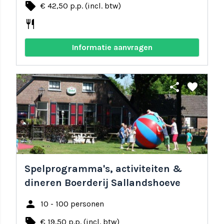
local_offer
€ 42,50 p.p. (incl. btw)
restaurant
Informatie aanvragen
share
favorite
Spelprogramma's, activiteiten &
dineren Boerderij Sallandshoeve
person
10 - 100 personen
local_offer
€ 19,50 p.p. (incl. btw)