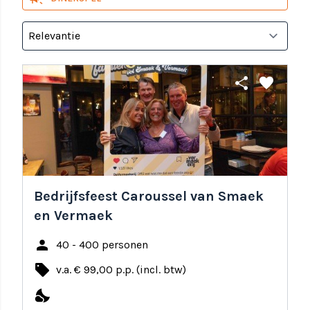
share
favorite
Bedrijfsfeest Caroussel van Smaek
en Vermaek
person
40 - 400 personen
local_offer
v.a. € 99,00 p.p. (incl. btw)
nights_stay