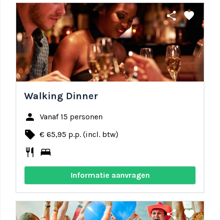
share
favorite
Walking Dinner
person
Vanaf 15 personen
local_offer
€ 65,95 p.p. (incl. btw)
restaurant
bed
Informatie aanvragen
share
favorite