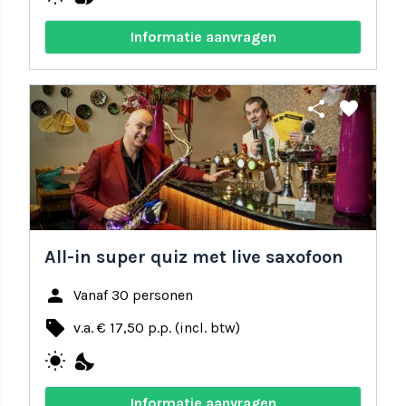
Informatie aanvragen
share
favorite
All-in super quiz met live saxofoon
person
Vanaf 30 personen
local_offer
v.a. € 17,50 p.p. (incl. btw)
wb_sunny
nights_stay
Informatie aanvragen