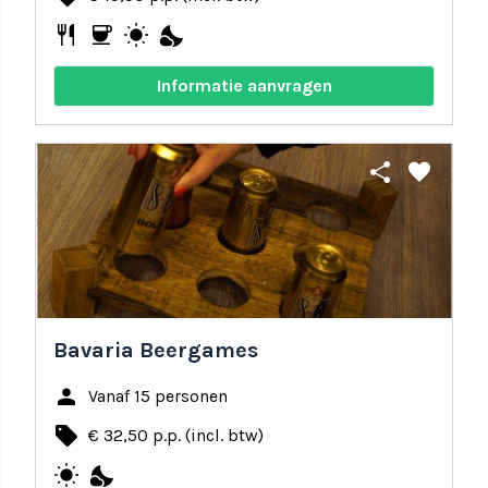
restaurant
coffee
wb_sunny
nights_stay
Informatie aanvragen
share
favorite
Bavaria Beergames
person
Vanaf 15 personen
local_offer
€ 32,50 p.p. (incl. btw)
wb_sunny
nights_stay