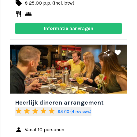
local_offer
€ 25,00 p.p. (incl. btw)
restaurant
bed
Informatie aanvragen
share
favorite
Heerlijk dineren arrangement
star
star
star
star
star
9.6/10 (4 reviews)
person
Vanaf 10 personen