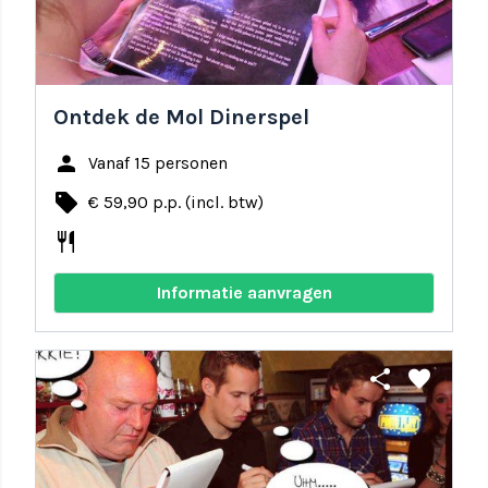
Ontdek de Mol Dinerspel
person
Vanaf 15 personen
local_offer
€ 59,90 p.p. (incl. btw)
restaurant
Informatie aanvragen
share
favorite