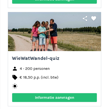
share
favorite
WieWatWandel-quiz
person
4 - 200 personen
local_offer
€ 18,50 p.p. (incl. btw)
wb_sunny
Informatie aanvragen