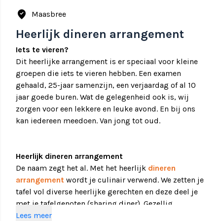
where_to_vote
Maasbree
Heerlijk dineren arrangement
Iets te vieren?
Dit heerlijke arrangement is er speciaal voor kleine
groepen die iets te vieren hebben. Een examen
gehaald, 25-jaar samenzijn, een verjaardag of al 10
jaar goede buren. Wat de gelegenheid ook is, wij
zorgen voor een lekkere en leuke avond. En bij ons
kan iedereen meedoen. Van jong tot oud.
Heerlijk dineren arrangement
De naam zegt het al. Met het heerlijk
dineren
arrangement
wordt je culinair verwend. We zetten je
tafel vol diverse heerlijke gerechten en deze deel je
met je tafelgenoten (sharing diner). Gezellig,
bourgondisch en vermakelijk genieten met z'n allen!
Lees meer