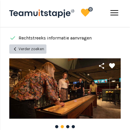
favorite
menu
0
done
done
Rechtstreeks informatie aanvragen
chevron_left
Verder zoeken
share
favorite