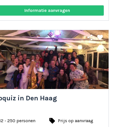
Informatie aanvragen
share
favorite
bquiz in Den Haag
local_offer
12 - 250 personen
Prijs op aanvraag