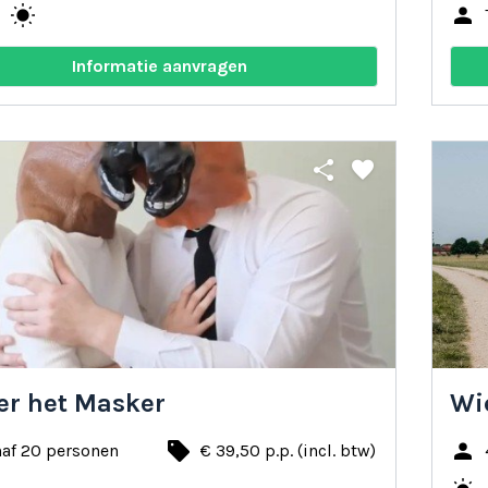
e
wb_sunny
person
Informatie aanvragen
share
favorite
er het Masker
Wi
local_offer
person
naf 20 personen
€ 39,50 p.p. (incl. btw)