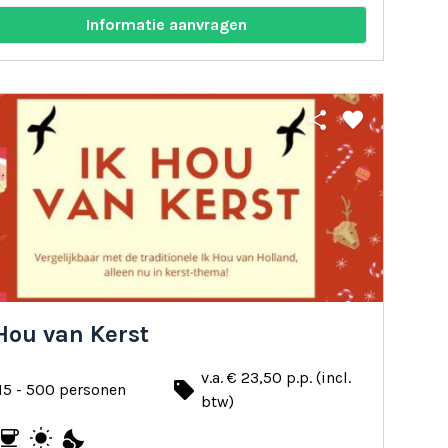
Informatie aanvragen
share
favorite
Hou van Kerst
v.a. € 23,50 p.p. (incl.
local_offer
15 - 500 personen
btw)
coffee
wb_sunny
nights_stay