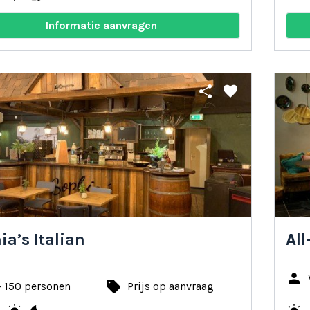
Informatie aanvragen
share
favorite
ia’s Italian
All
person
local_offer
- 150 personen
Prijs op aanvraag