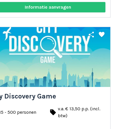
Informatie aanvragen
share
favorite
ty Discovery Game
v.a. € 13,50 p.p. (incl.
local_offer
15 - 500 personen
btw)