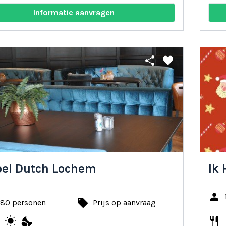
Informatie aanvragen
share
favorite
el Dutch Lochem
Ik 
person
local_offer
 80 personen
Prijs op aanvraag
e
wb_sunny
nights_stay
restaurant