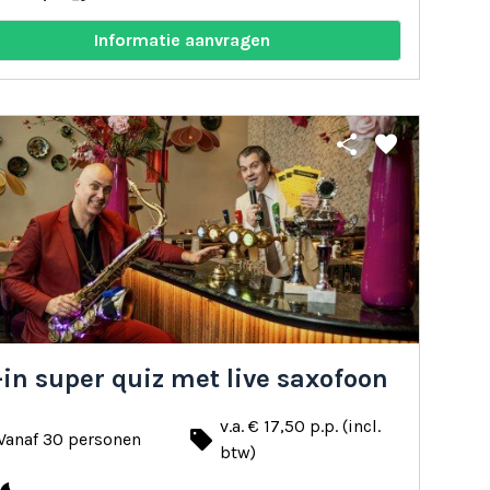
Informatie aanvragen
share
favorite
-in super quiz met live saxofoon
v.a. € 17,50 p.p. (incl.
local_offer
Vanaf 30 personen
btw)