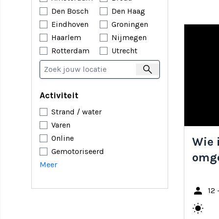
of een ple
Den Bosch
Den Haag
mogelijk
Eindhoven
Groningen
Haarlem
Nijmegen
Waarom 
Rotterdam
Utrecht
Spellen b
verleggen
search
hersenen 
spellen b
Activiteit
maar om s
Strand / water
Varen
Online
Wie 
Gemotoriseerd
omg
Meer
person
12 
wb_sunny