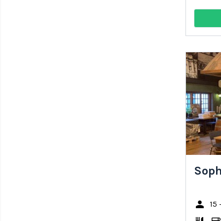
Soph
person
15 