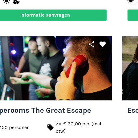
e
wb_sunny
nights_stay
wb_sunny
n
Informatie aanvragen
share
favorite
perooms The Great Escape
Es
v.a. € 30,00 p.p. (incl.
local_offer
 150 personen
btw)