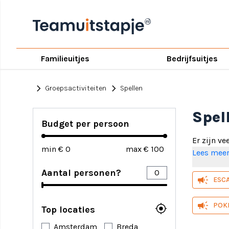
Familieuitjes
Bedrijfsuitjes
chevron_right
chevron_right
Groepsactiviteiten
Spellen
Spel
Budget per persoon
Er zijn ve
min €
max €
Lees mee
Een spel
Aantal personen?
Er zijn v
campaign
ESC
rondlope
campaign
POK
my_location
Top locaties
Spellen
Er zijn na
Amsterdam
Breda