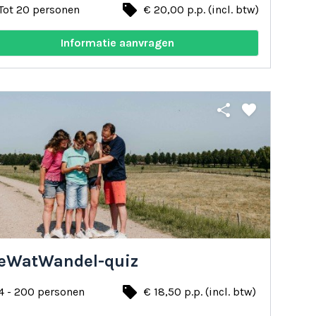
local_offer
Tot 20 personen
€ 20,00 p.p. (incl. btw)
Informatie aanvragen
share
favorite
eWatWandel-quiz
local_offer
4 - 200 personen
€ 18,50 p.p. (incl. btw)