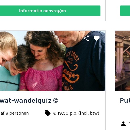
Informatie aanvragen
share
favorite
wat-wandelquiz ©
Pu
local_offer
af 6 personen
€ 19,50 p.p. (incl. btw)
person