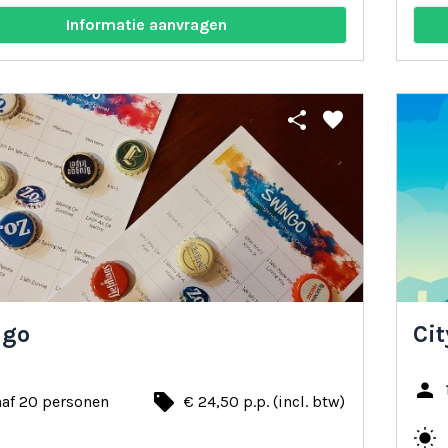
Informatie aanvragen
share
favorite
ngo
Ci
person
local_offer
naf 20 personen
€ 24,50 p.p. (incl. btw)
y
wb_sunny