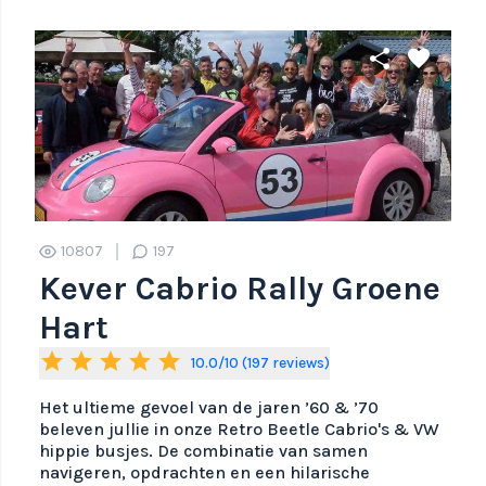
share
favorite
10807
197
Kever Cabrio Rally Groene
Hart
star
star
star
star
star
10.0/10 (197 reviews)
Het ultieme gevoel van de jaren ’60 & ’70
beleven jullie in onze Retro Beetle Cabrio's & VW
hippie busjes. De combinatie van samen
navigeren, opdrachten en een hilarische