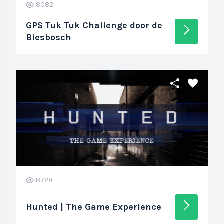
8082
GPS Tuk Tuk Challenge door de
arrow_forward_ios
Biesbosch
share
favorite
8728
arrow_forward_ios
Hunted | The Game Experience