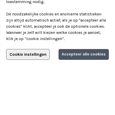
toestemming nodig.
De noodzakelijke cookies en anonieme statistieken
zijn altijd automatisch actief; als je op "accepteer alle
cookies" klikt, accepteer je ook de optionele cookies.
Wanneer je zelf wilt kiezen welke cookies je aanzet,
klik je op “cookie instellingen”.
Adverteren?
Accepteer alle cookies
Cookie instellingen
Adverteerdersopties
Teamuitstapje
> Over Teamuitstapje
> Inspiratie
> Bedrijfsuitje in...
Disclaimer
|
Privacyverklaring