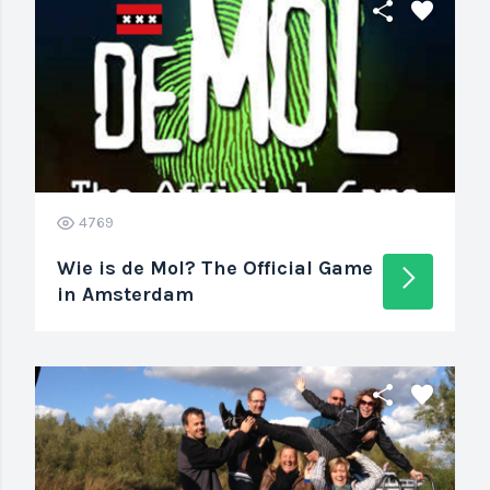
share
favorite
4769
Wie is de Mol? The Official Game
arrow_forward_ios
in Amsterdam
share
favorite