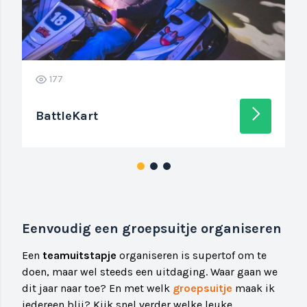
177
arrow_forward_ios
BattleKart
Eenvoudig een groepsuitje organiseren
Een
teamuitstapje
organiseren is supertof om te
doen, maar wel steeds een uitdaging. Waar gaan we
dit jaar naar toe? En met welk
groepsuitje
maak ik
iedereen blij? Kijk snel verder welke leuke