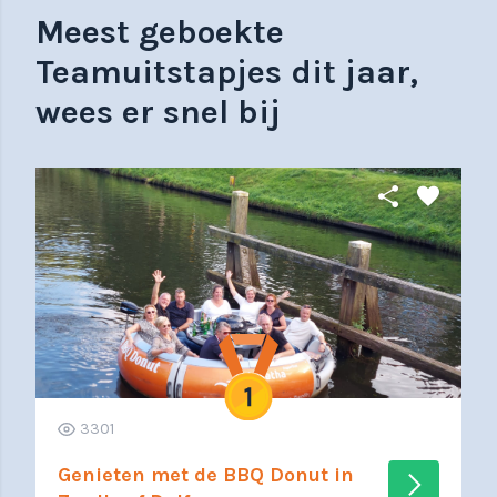
Meest geboekte
Teamuitstapjes dit jaar,
wees er snel bij
share
favorite
3301
Genieten met de BBQ Donut in
arrow_forward_ios