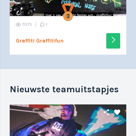
7075
1
arrow_forward_ios
Graffiti Graffitifun
Nieuwste teamuitstapjes
share
favorite