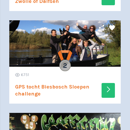
Zwolle of Dalfsen
share
favorite
6751
GPS tocht Biesbosch Sloepen
arrow_forward_ios
challenge
share
favorite