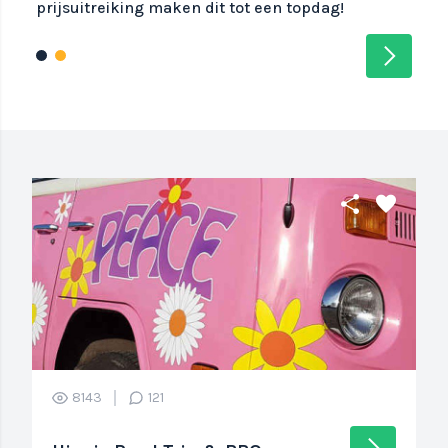
prijsuitreiking maken dit tot een topdag!
arrow_forward_ios
share
favorite
8143
121