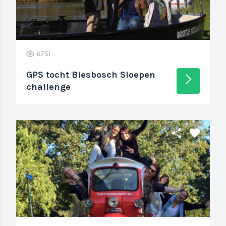
6751
GPS tocht Biesbosch Sloepen
arrow_forward_ios
challenge
share
favorite