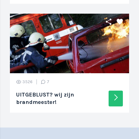
share
favorite
3526
7
UITGEBLUST? wij zijn
arrow_forward_ios
brandmeester!