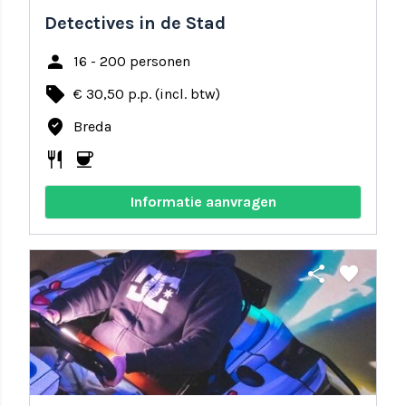
Detectives in de Stad
person
16 - 200 personen
local_offer
€ 30,50 p.p. (incl. btw)
where_to_vote
Breda
restaurant
coffee
Informatie aanvragen
share
favorite