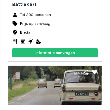
BattleKart
person
Tot 200 personen
local_offer
Prijs op aanvraag
where_to_vote
Breda
restaurant
coffee
wb_sunny
nights_stay
Informatie aanvragen
share
favorite