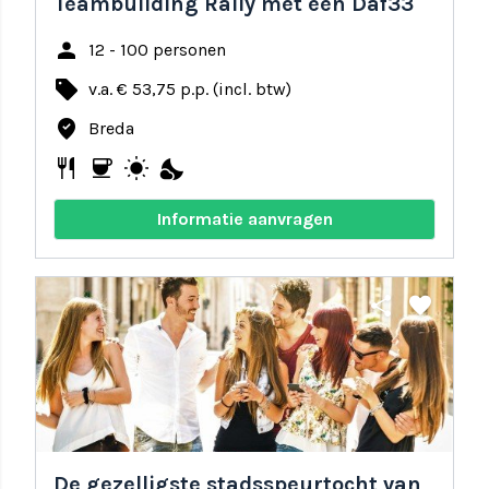
Teambuilding Rally met een Daf33
person
12 - 100 personen
local_offer
v.a. € 53,75 p.p. (incl. btw)
where_to_vote
Breda
restaurant
coffee
wb_sunny
nights_stay
Informatie aanvragen
share
favorite
De gezelligste stadsspeurtocht van