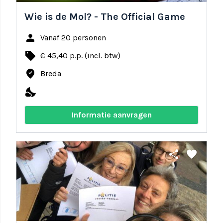
Wie is de Mol? - The Official Game
person
Vanaf 20 personen
local_offer
€ 45,40 p.p. (incl. btw)
where_to_vote
Breda
nights_stay
Informatie aanvragen
share
favorite