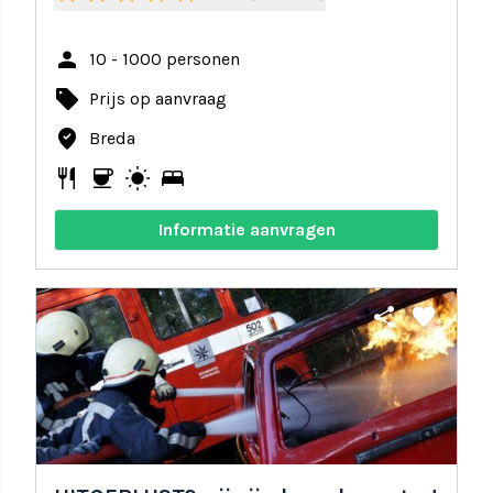
person
10 - 1000 personen
local_offer
Prijs op aanvraag
where_to_vote
Breda
restaurant
coffee
wb_sunny
bed
Informatie aanvragen
share
favorite