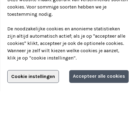
cookies. Voor sommige soorten hebben we je
toestemming nodig.
De noodzakelijke cookies en anonieme statistieken
zijn altijd automatisch actief; als je op "accepteer alle
cookies" klikt, accepteer je ook de optionele cookies.
Wanneer je zelf wilt kiezen welke cookies je aanzet,
klik je op “cookie instellingen”.
Adverteren?
Accepteer alle cookies
Cookie instellingen
Filter jouw teamuitstapje!
Adverteerdersopties
Teamuitstapje
> Over Teamuitstapje
> Inspiratie
> Bedrijfsuitje in...