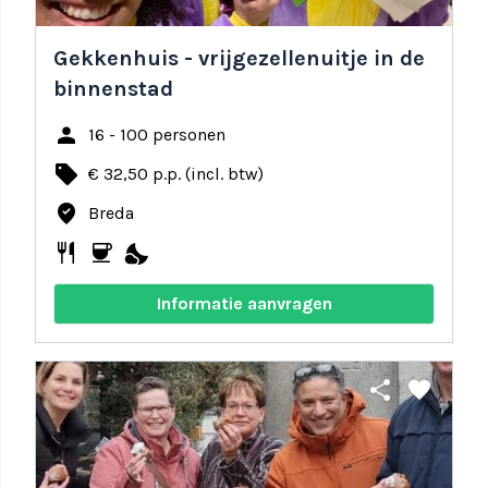
Gekkenhuis - vrijgezellenuitje in de
binnenstad
person
16 - 100 personen
local_offer
€ 32,50 p.p. (incl. btw)
where_to_vote
Breda
restaurant
coffee
nights_stay
Informatie aanvragen
share
favorite