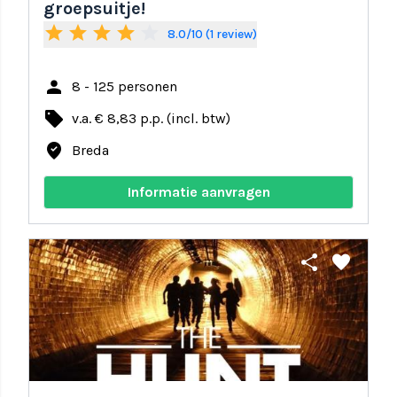
groepsuitje!
star
star
star
star
star_border
8.0/10 (1 review)
person
8 - 125 personen
local_offer
v.a. € 8,83 p.p. (incl. btw)
where_to_vote
Breda
Informatie aanvragen
share
favorite