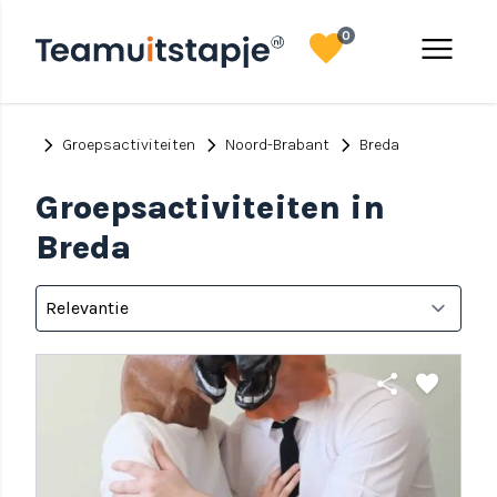
favorite
menu
0
chevron_right
chevron_right
chevron_right
Groepsactiviteiten
Noord-Brabant
Breda
Groepsactiviteiten in
Breda
share
favorite