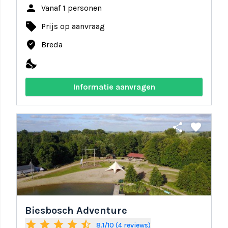
person
Vanaf 1 personen
local_offer
Prijs op aanvraag
where_to_vote
Breda
nights_stay
Informatie aanvragen
share
favorite
Biesbosch Adventure
star
star
star
star
star_half
8.1/10 (4 reviews)