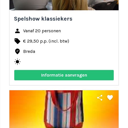
Spelshow klassiekers
person
Vanaf 20 personen
local_offer
€ 29,50 p.p. (incl. btw)
where_to_vote
Breda
wb_sunny
Informatie aanvragen
share
favorite