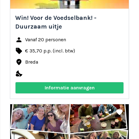
Win! Voor de Voedselbank! -
Duurzaam uitje
person
Vanaf 20 personen
local_offer
€ 35,70 p.p. (incl. btw)
where_to_vote
Breda
nights_stay
Informatie aanvragen
share
favorite