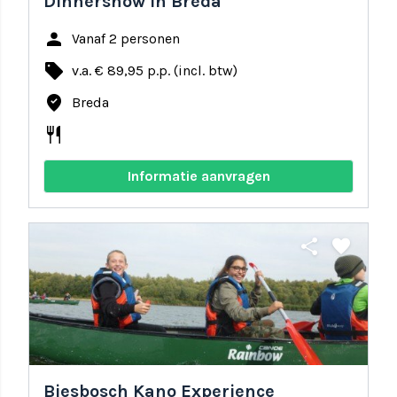
Dinnershow in Breda
person
Vanaf 2 personen
local_offer
v.a. € 89,95 p.p. (incl. btw)
where_to_vote
Breda
restaurant
Informatie aanvragen
share
favorite
Biesbosch Kano Experience