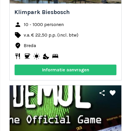
Klimpark Biesbosch
person
10 - 1000 personen
local_offer
v.a. € 22,50 p.p. (incl. btw)
where_to_vote
Breda
restaurant
coffee
wb_sunny
nights_stay
bed
Informatie aanvragen
share
favorite