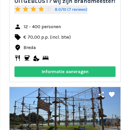
UITGEBLUST? wij zijn brandmeester!
star
star
star
star
star_border
8.0/10 (7 reviews)
person
12 - 400 personen
local_offer
€ 70,00 p.p. (incl. btw)
where_to_vote
Breda
restaurant
coffee
nights_stay
bed
Informatie aanvragen
share
favorite