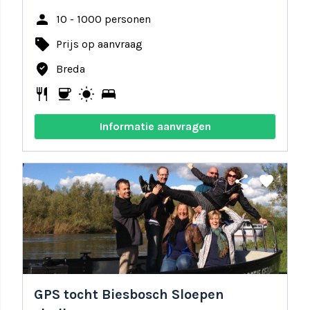
person
10 - 1000 personen
local_offer
Prijs op aanvraag
where_to_vote
Breda
restaurant
coffee
wb_sunny
bed
Informatie aanvragen
share
favorite
GPS tocht Biesbosch Sloepen