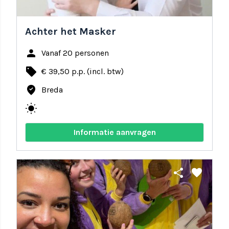
Achter het Masker
person
Vanaf 20 personen
local_offer
€ 39,50 p.p. (incl. btw)
where_to_vote
Breda
wb_sunny
Informatie aanvragen
share
favorite