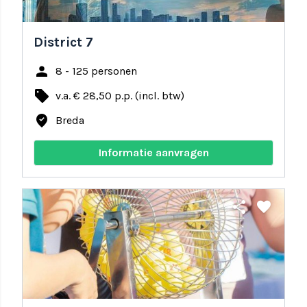
District 7
person
8 - 125 personen
local_offer
v.a. € 28,50 p.p. (incl. btw)
where_to_vote
Breda
Informatie aanvragen
share
favorite