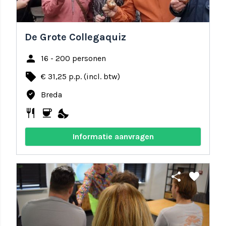
De Grote Collegaquiz
person
16 - 200 personen
local_offer
€ 31,25 p.p. (incl. btw)
where_to_vote
Breda
restaurant
coffee
nights_stay
Informatie aanvragen
share
favorite