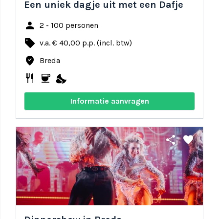
Een uniek dagje uit met een Dafje
person
2 - 100 personen
local_offer
v.a. € 40,00 p.p. (incl. btw)
where_to_vote
Breda
restaurant
coffee
nights_stay
Informatie aanvragen
share
favorite