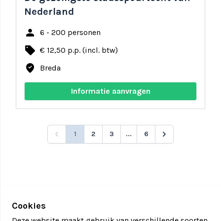
Nederland
person
6 - 200 personen
local_offer
€ 12,50 p.p. (incl. btw)
where_to_vote
Breda
Informatie aanvragen
1
2
3
...
6
Cookies
Deze website maakt gebruik van verschillende soorten