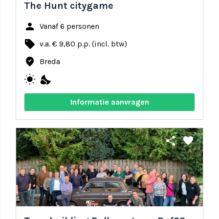
The Hunt citygame
person
Vanaf 6 personen
local_offer
v.a. € 9,80 p.p. (incl. btw)
where_to_vote
Breda
wb_sunny
nights_stay
Informatie aanvragen
share
favorite