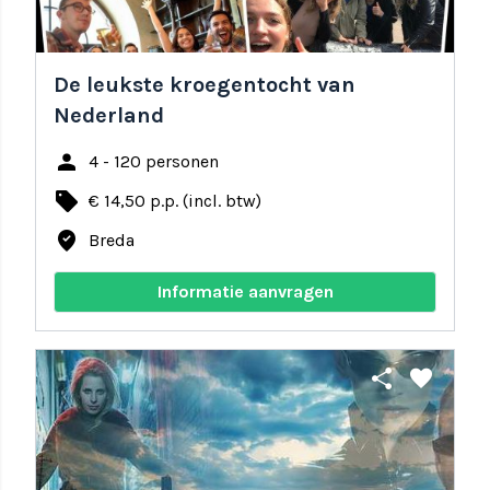
De leukste kroegentocht van
Nederland
person
4 - 120 personen
local_offer
€ 14,50 p.p. (incl. btw)
where_to_vote
Breda
Informatie aanvragen
share
favorite