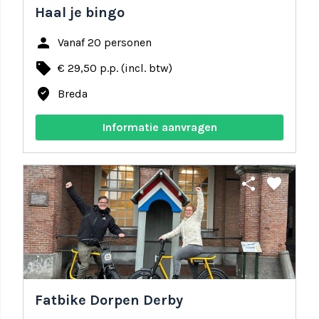
Haal je bingo
person
Vanaf 20 personen
local_offer
€ 29,50 p.p. (incl. btw)
where_to_vote
Breda
Informatie aanvragen
share
favorite
Fatbike Dorpen Derby