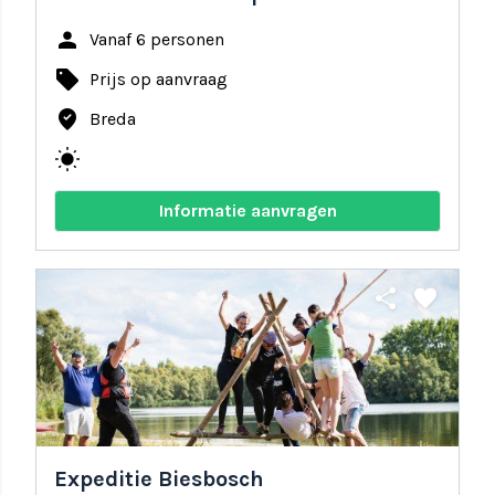
person
Vanaf 6 personen
local_offer
Prijs op aanvraag
where_to_vote
Breda
wb_sunny
Informatie aanvragen
share
favorite
Expeditie Biesbosch