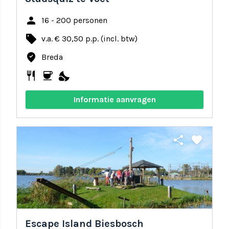
person
16 - 200 personen
local_offer
v.a. € 30,50 p.p. (incl. btw)
where_to_vote
Breda
restaurant
coffee
nights_stay
Informatie aanvragen
share
favorite
Escape Island Biesbosch