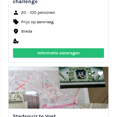
challenge
person
20 - 100 personen
local_offer
Prijs op aanvraag
where_to_vote
Breda
nights_stay
Informatie aanvragen
share
favorite
Stadsquiz te Voet