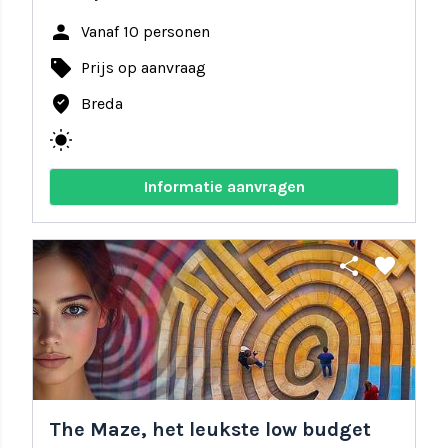
person
Vanaf 10 personen
local_offer
Prijs op aanvraag
where_to_vote
Breda
wb_sunny
Informatie aanvragen
share
favorite
The Maze, het leukste low budget