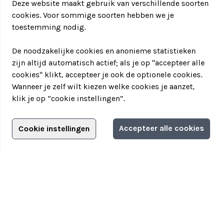
Deze website maakt gebruik van verschillende soorten
cookies. Voor sommige soorten hebben we je
toestemming nodig.
De noodzakelijke cookies en anonieme statistieken
zijn altijd automatisch actief; als je op "accepteer alle
cookies" klikt, accepteer je ook de optionele cookies.
Wanneer je zelf wilt kiezen welke cookies je aanzet,
klik je op “cookie instellingen”.
Adverteren?
Accepteer alle cookies
Cookie instellingen
Filter jouw teamuitstapje!
Adverteerdersopties
Teamuitstapje
> Over Teamuitstapje
> Inspiratie
> Bedrijfsuitje in...