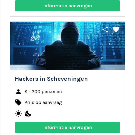
Informatie aanvragen
share
favorite
Hackers in Scheveningen
person
8 - 200 personen
local_offer
Prijs op aanvraag
wb_sunny
nights_stay
Informatie aanvragen