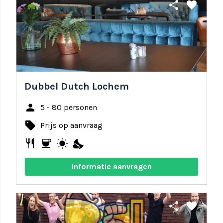
share
favorite
Dubbel Dutch Lochem
person
5 - 80 personen
local_offer
Prijs op aanvraag
restaurant
coffee
wb_sunny
nights_stay
Informatie aanvragen
share
favorite