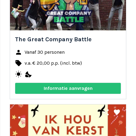
The Great Company Battle
person
Vanaf 30 personen
local_offer
v.a. € 20,00 p.p. (incl. btw)
wb_sunny
nights_stay
Informatie aanvragen
share
favorite