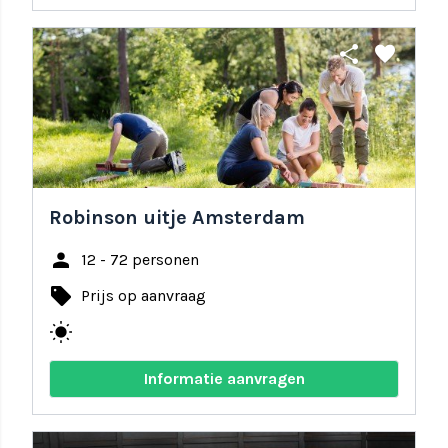
share
favorite
Robinson uitje Amsterdam
person
12 - 72 personen
local_offer
Prijs op aanvraag
wb_sunny
Informatie aanvragen