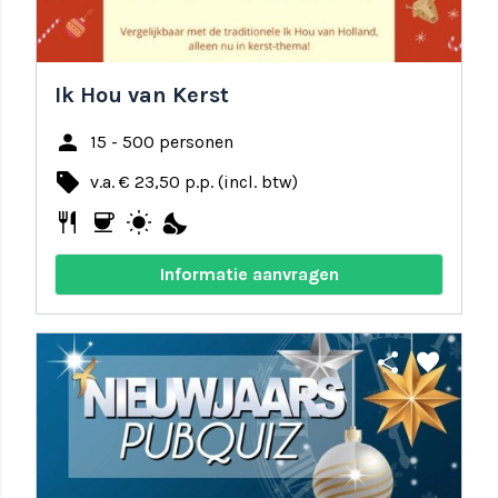
Ik Hou van Kerst
person
15 - 500 personen
local_offer
v.a. € 23,50 p.p. (incl. btw)
restaurant
coffee
wb_sunny
nights_stay
Informatie aanvragen
share
favorite