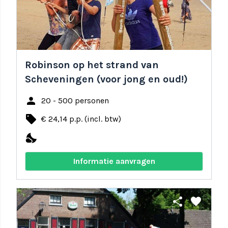
Robinson op het strand van
Scheveningen (voor jong en oud!)
person
20 - 500 personen
local_offer
€ 24,14 p.p. (incl. btw)
nights_stay
Informatie aanvragen
share
favorite