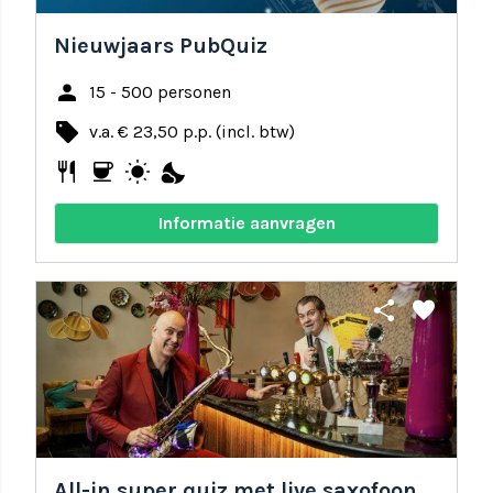
Nieuwjaars PubQuiz
person
15 - 500 personen
local_offer
v.a. € 23,50 p.p. (incl. btw)
restaurant
coffee
wb_sunny
nights_stay
Informatie aanvragen
share
favorite
All-in super quiz met live saxofoon