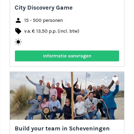
City Discovery Game
person
15 - 500 personen
local_offer
v.a. € 13,50 p.p. (incl. btw)
wb_sunny
Informatie aanvragen
share
favorite
Build your team in Scheveningen