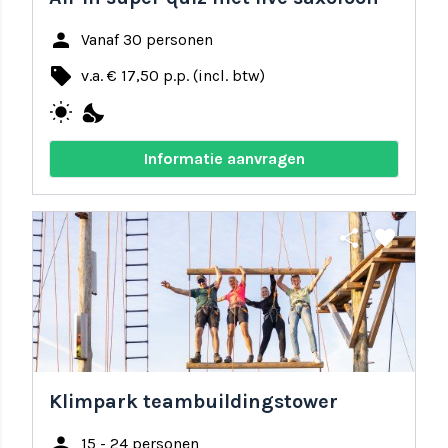
person
Vanaf 30 personen
local_offer
v.a. € 17,50 p.p. (incl. btw)
wb_sunny
nights_stay
Informatie aanvragen
share
favorite
Klimpark teambuildingstower
person
15 - 24 personen