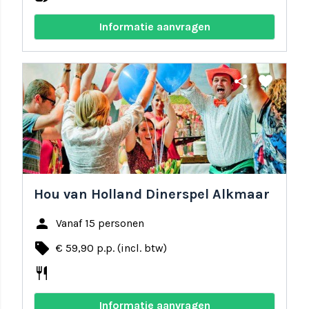
Informatie aanvragen
share
favorite
Hou van Holland Dinerspel Alkmaar
person
Vanaf 15 personen
local_offer
€ 59,90 p.p. (incl. btw)
restaurant
Informatie aanvragen