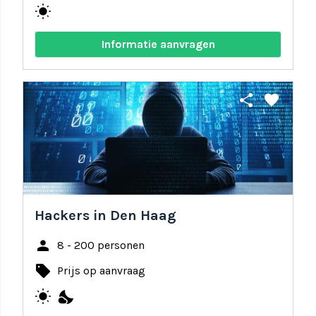
wb_sunny
Informatie aanvragen
share
favorite
Hackers in Den Haag
person
8 - 200 personen
local_offer
Prijs op aanvraag
wb_sunny
nights_stay