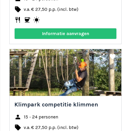
local_offer
v.a. € 27,50 p.p. (incl. btw)
restaurant
coffee
wb_sunny
Informatie aanvragen
share
favorite
Klimpark competitie klimmen
person
15 - 24 personen
local_offer
v.a. € 27,50 p.p. (incl. btw)