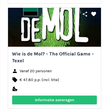
share
favorite
Wie is de Mol? - The Official Game -
Texel
person
Vanaf 20 personen
local_offer
€ 47,80 p.p. (incl. btw)
nights_stay
Informatie aanvragen