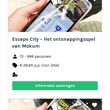
Escape City – Het ontsnappingsspel
van Mokum
person
15 - 999 personen
local_offer
€ 29,65 p.p. (incl. btw)
nights_stay
Informatie aanvragen
share
favorite