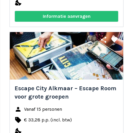
nights_stay
Informatie aanvragen
share
favorite
Escape City Alkmaar – Escape Room
voor grote groepen
person
Vanaf 15 personen
local_offer
€ 33,28 p.p. (incl. btw)
nights_stay