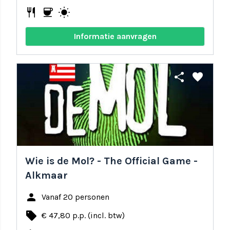
restaurant
coffee
wb_sunny
Informatie aanvragen
share
favorite
Wie is de Mol? - The Official Game -
Alkmaar
person
Vanaf 20 personen
local_offer
€ 47,80 p.p. (incl. btw)