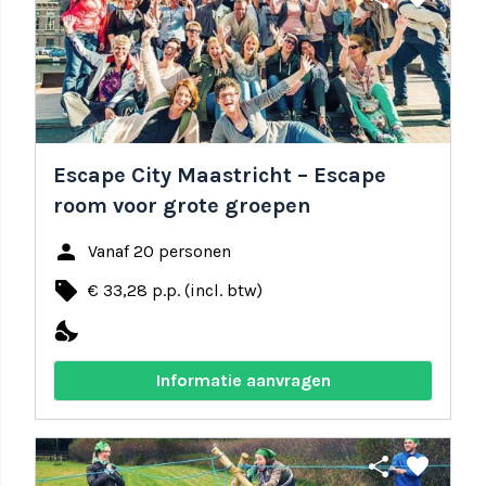
Escape City Maastricht – Escape
room voor grote groepen
person
Vanaf 20 personen
local_offer
€ 33,28 p.p. (incl. btw)
nights_stay
Informatie aanvragen
share
favorite