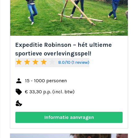
Expeditie Robinson – hét ultieme
sportieve overlevingsspel!
star
star
star
star
star_border
8.0/10 (1 review)
person
15 - 1000 personen
local_offer
€ 33,30 p.p. (incl. btw)
nights_stay
Informatie aanvragen