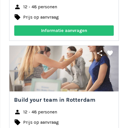
person
12 - 48 personen
local_offer
Prijs op aanvraag
Informatie aanvragen
share
favorite
Build your team in Rotterdam
person
12 - 48 personen
local_offer
Prijs op aanvraag