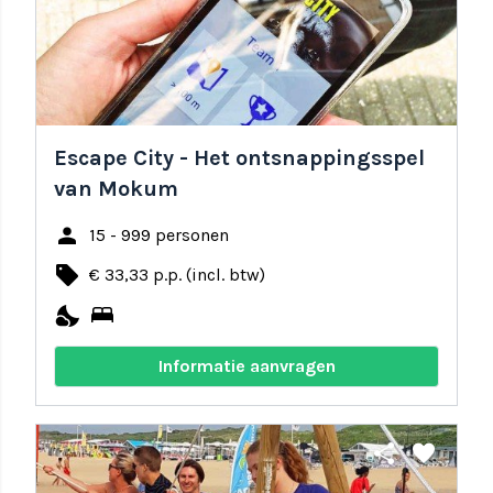
Escape City - Het ontsnappingsspel
van Mokum
person
15 - 999 personen
local_offer
€ 33,33 p.p. (incl. btw)
nights_stay
bed
Informatie aanvragen
share
favorite