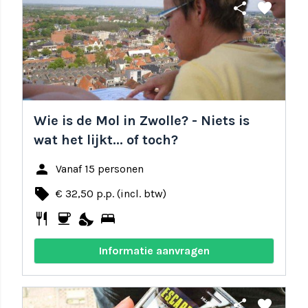
share
favorite
Wie is de Mol in Zwolle? - Niets is
wat het lijkt... of toch?
person
Vanaf 15 personen
local_offer
€ 32,50 p.p. (incl. btw)
restaurant
coffee
nights_stay
bed
Informatie aanvragen
share
favorite