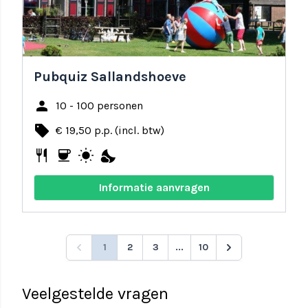
Pubquiz Sallandshoeve
person
10 - 100 personen
local_offer
€ 19,50 p.p. (incl. btw)
restaurant
coffee
wb_sunny
nights_stay
Informatie aanvragen
1
2
3
...
10
Veelgestelde vragen