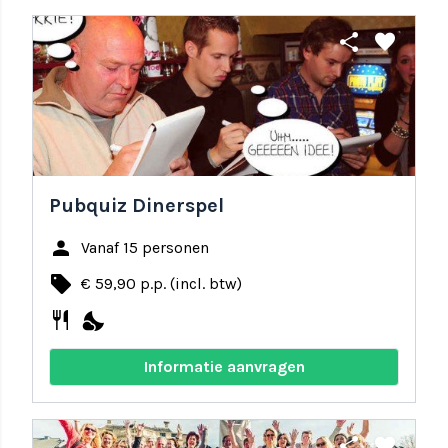
share
favorite
Pubquiz Dinerspel
person
Vanaf 15 personen
local_offer
€ 59,90 p.p. (incl. btw)
restaurant
nights_stay
Informatie aanvragen
share
favorite