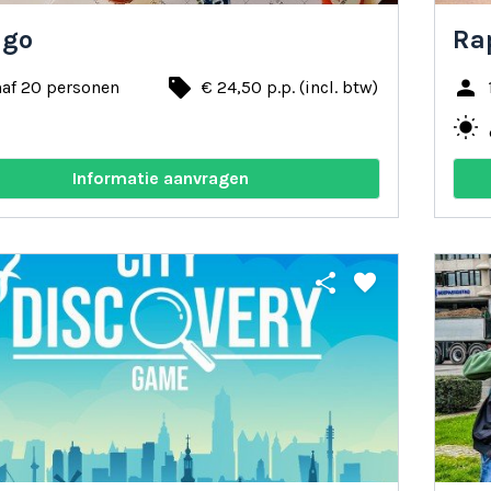
ngo
Rap
local_offer
person
naf 20 personen
€ 24,50 p.p. (incl. btw)
y
wb_sunny
n
Informatie aanvragen
share
favorite