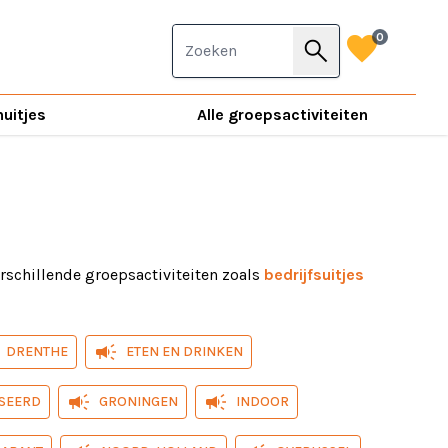
favorite
0
search
nuitjes
Alle groepsactiviteiten
erschillende groepsactiviteiten zoals
bedrijfsuitjes
activiteiten staan garant voor een gezellige dag. Zo
campaign
DRENTHE
ETEN EN DRINKEN
campaign
campaign
SEERD
GRONINGEN
INDOOR