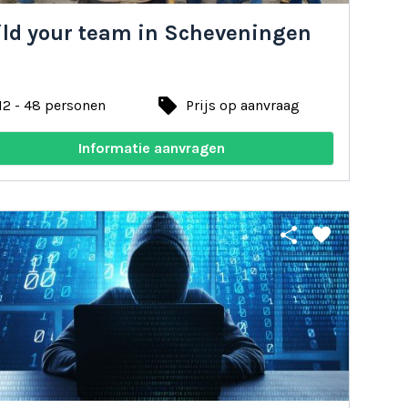
ild your team in Scheveningen
local_offer
12 - 48 personen
Prijs op aanvraag
Informatie aanvragen
share
favorite