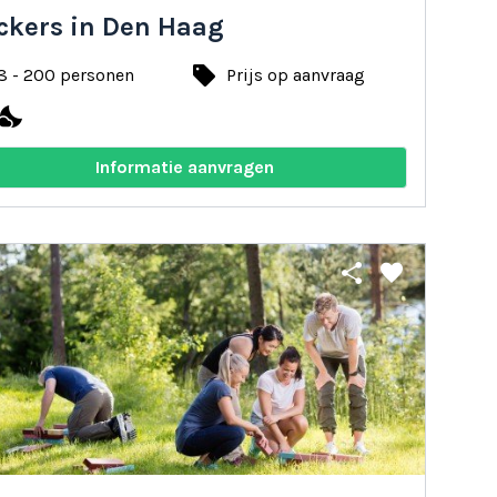
ckers in Den Haag
local_offer
8 - 200 personen
Prijs op aanvraag
ights_stay
Informatie aanvragen
share
favorite