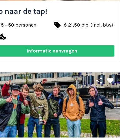
 naar de tap!
local_offer
15 - 50 personen
€ 21,50 p.p. (incl. btw)
ights_stay
Informatie aanvragen
share
favorite