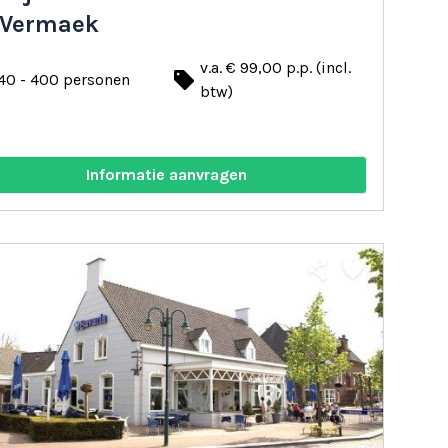
 Vermaek
v.a. € 99,00 p.p. (incl.
local_offer
40 - 400 personen
btw)
Informatie aanvragen
share
favorite