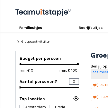
Familieuitjes
Bedrijfsuitjes
chevron_right
Groepsactiviteiten
Groe
Budget per persoon
Ben jij o
min €
max €
en
Lees mee
familie
zijn er vo
Aantal personen?
campaign
ACTI
Soorten
actieve
campaign
FLE
my_location
Top locaties
gemoto
spel al
Amsterdam
Breda