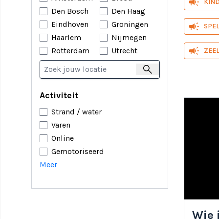
campaign
KIN
creatie
Den Bosch
Den Haag
groepsa
Eindhoven
Groningen
campaign
SPE
water a
Haarlem
Nijmegen
strand 
campaign
Rotterdam
Utrecht
ZEE
Er is voor
search
Wat zij
Activiteit
Strand / water
Wij bieden
Varen
tegen elka
Online
drankje e
Gemotoriseerd
Hoe org
Meer
Ben je al
informati
mogelijk o
Wie 