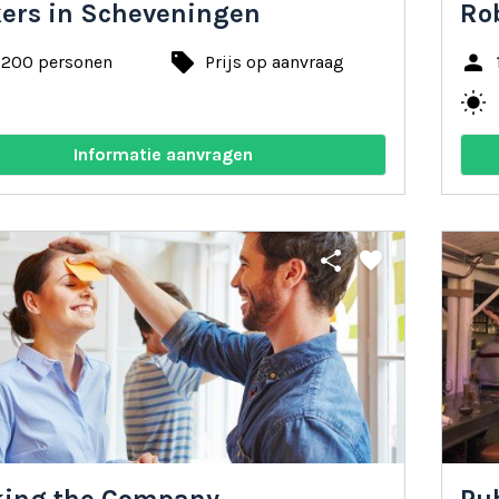
ers in Scheveningen
Ro
local_offer
person
- 200 personen
Prijs op aanvraag
y
wb_sunny
Informatie aanvragen
share
favorite