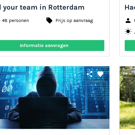
d your team in Rotterdam
Ha
local_offer
person
- 48 personen
Prijs op aanvraag
wb_sunny
n
Informatie aanvragen
share
favorite