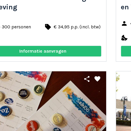
eving
en
person
local_offer
- 300 personen
€ 34,95 p.p. (incl. btw)
nights_stay
Informatie aanvragen
share
favorite