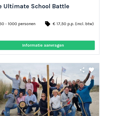
 Ultimate School Battle
local_offer
50 - 1000 personen
€ 17,50 p.p. (incl. btw)
Informatie aanvragen
share
favorite