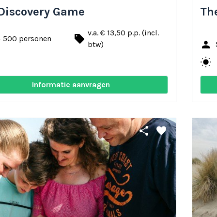
 Discovery Game
The
v.a. € 13,50 p.p. (incl.
local_offer
- 500 personen
person
btw)
wb_sunny
Informatie aanvragen
share
favorite