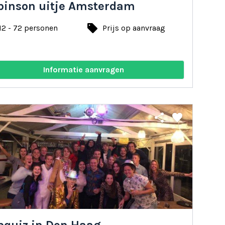
binson uitje Amsterdam
local_offer
12 - 72 personen
Prijs op aanvraag
Informatie aanvragen
share
favorite