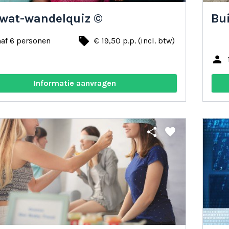
wat-wandelquiz ©
Bu
local_offer
af 6 personen
€ 19,50 p.p. (incl. btw)
person
Informatie aanvragen
share
favorite