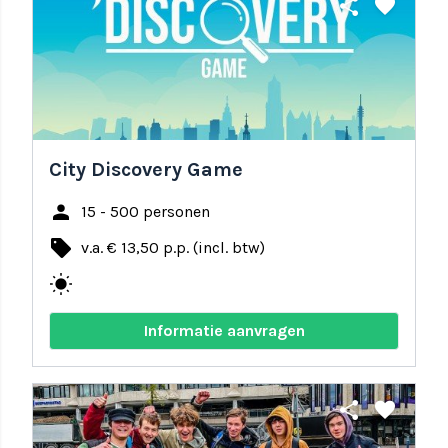
share
favorite
City Discovery Game
person
15 - 500 personen
local_offer
v.a. € 13,50 p.p. (incl. btw)
wb_sunny
Informatie aanvragen
share
favorite