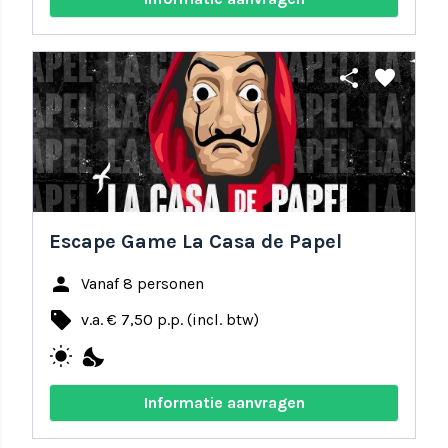
share
favorite
Escape Game La Casa de Papel
person
Vanaf 8 personen
local_offer
v.a. € 7,50 p.p. (incl. btw)
wb_sunny
nights_stay
Informatie aanvragen