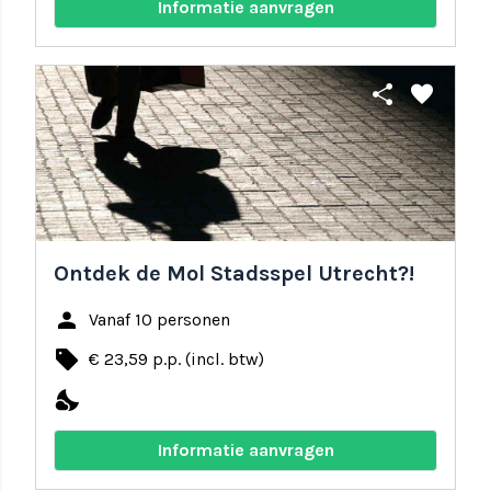
Informatie aanvragen
share
favorite
Ontdek de Mol Stadsspel Utrecht?!
person
Vanaf 10 personen
local_offer
€ 23,59 p.p. (incl. btw)
nights_stay
Informatie aanvragen