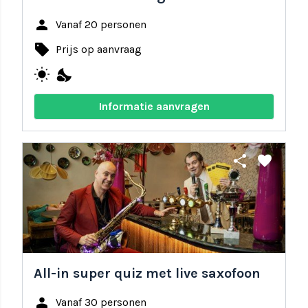
person
Vanaf 20 personen
local_offer
Prijs op aanvraag
wb_sunny
nights_stay
Informatie aanvragen
share
favorite
All-in super quiz met live saxofoon
person
Vanaf 30 personen