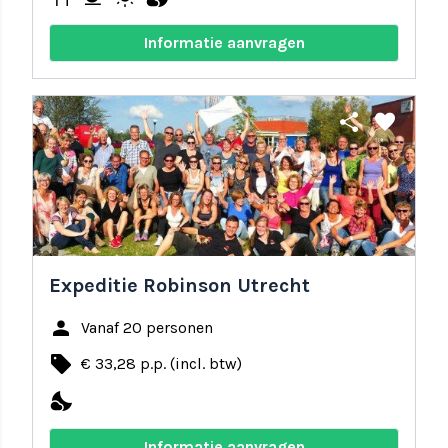
Informatie aanvragen
share
favorite
Expeditie Robinson Utrecht
person
Vanaf 20 personen
local_offer
€ 33,28 p.p. (incl. btw)
nights_stay
Informatie aanvragen