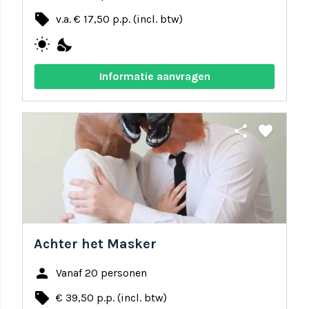
local_offer
v.a. € 17,50 p.p. (incl. btw)
wb_sunny
nights_stay
Informatie aanvragen
share
favorite
Achter het Masker
person
Vanaf 20 personen
local_offer
€ 39,50 p.p. (incl. btw)