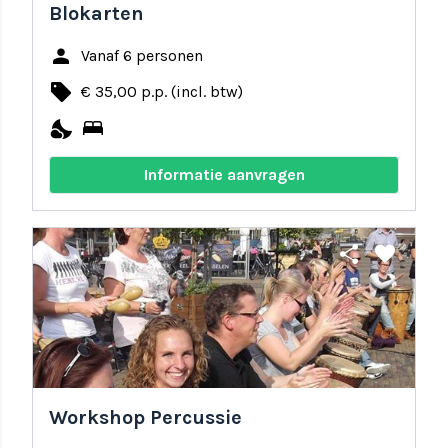
Blokarten
person
Vanaf 6 personen
local_offer
€ 35,00 p.p. (incl. btw)
nights_stay
bed
Informatie aanvragen
share
favorite
Workshop Percussie