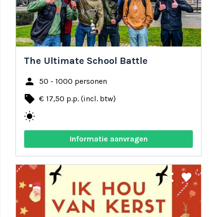
The Ultimate School Battle
person
50 - 1000 personen
local_offer
€ 17,50 p.p. (incl. btw)
wb_sunny
Informatie aanvragen
share
favorite