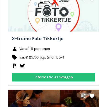
X-treme Foto Tikkertje
person
Vanaf 15 personen
local_offer
v.a. € 25,50 p.p. (incl. btw)
restaurant
coffee
Informatie aanvragen
share
favorite