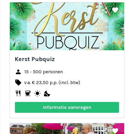
share
favorite
Kerst Pubquiz
person
15 - 500 personen
local_offer
v.a. € 23,50 p.p. (incl. btw)
restaurant
coffee
wb_sunny
nights_stay
Informatie aanvragen
share
favorite