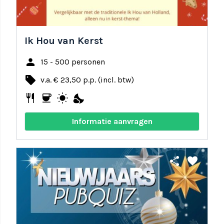
Ik Hou van Kerst
person
15 - 500 personen
local_offer
v.a. € 23,50 p.p. (incl. btw)
restaurant
coffee
wb_sunny
nights_stay
Informatie aanvragen
share
favorite