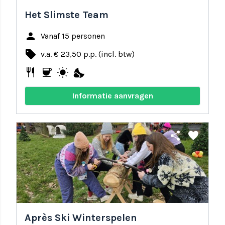
Het Slimste Team
person
Vanaf 15 personen
local_offer
v.a. € 23,50 p.p. (incl. btw)
restaurant
coffee
wb_sunny
nights_stay
Informatie aanvragen
share
favorite
Après Ski Winterspelen