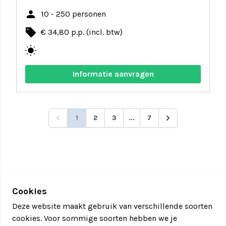
person
10 - 250 personen
local_offer
€ 34,80 p.p. (incl. btw)
wb_sunny
Informatie aanvragen
1
2
3
...
7
Cookies
Deze website maakt gebruik van verschillende soorten
cookies. Voor sommige soorten hebben we je