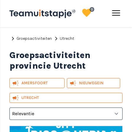
favorite
menu
0
chevron_right
chevron_right
Groepsactiviteiten
Utrecht
Groepsactiviteiten
provincie Utrecht
campaign
campaign
AMERSFOORT
NIEUWEGEIN
campaign
UTRECHT