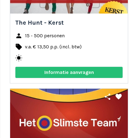
The Hunt - Kerst
person
15 - 500 personen
local_offer
v.a. € 13,50 p.p. (incl. btw)
wb_sunny
Informatie aanvragen
share
favorite