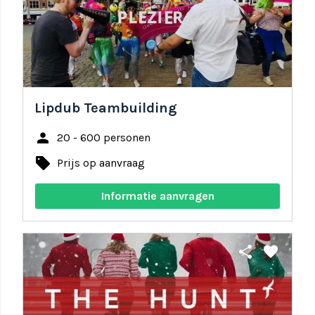
Lipdub Teambuilding
person
20 - 600 personen
local_offer
Prijs op aanvraag
Informatie aanvragen
share
favorite