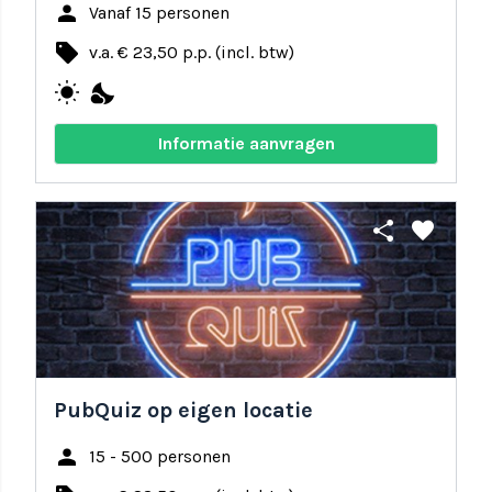
person
Vanaf 15 personen
local_offer
v.a. € 23,50 p.p. (incl. btw)
wb_sunny
nights_stay
Informatie aanvragen
share
favorite
PubQuiz op eigen locatie
person
15 - 500 personen