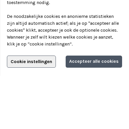
toestemming nodig.
De noodzakelijke cookies en anonieme statistieken
zijn altijd automatisch actief; als je op "accepteer alle
cookies" klikt, accepteer je ook de optionele cookies.
Wanneer je zelf wilt kiezen welke cookies je aanzet,
klik je op “cookie instellingen”.
Adverteren?
Accepteer alle cookies
Cookie instellingen
Filter jouw teamuitstapje!
Adverteerdersopties
Teamuitstapje
> Over Teamuitstapje
> Inspiratie
> Bedrijfsuitje in...
Disclaimer
|
Privacyverklaring