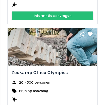
wb_sunny
Informatie aanvragen
share
favorite
Zeskamp Office Olympics
person
20 - 500 personen
local_offer
Prijs op aanvraag
wb_sunny