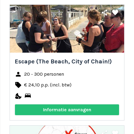
share
favorite
Escape (The Beach, City of Chain!)
person
20 - 300 personen
local_offer
€ 24,10 p.p. (incl. btw)
nights_stay
bed
Informatie aanvragen
share
favorite