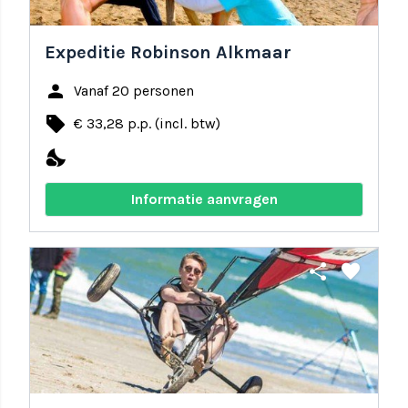
Expeditie Robinson Alkmaar
person
Vanaf 20 personen
local_offer
€ 33,28 p.p. (incl. btw)
nights_stay
Informatie aanvragen
share
favorite