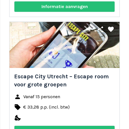
Informatie aanvragen
share
favorite
Escape City Utrecht – Escape room
voor grote groepen
person
Vanaf 15 personen
local_offer
€ 33,28 p.p. (incl. btw)
nights_stay