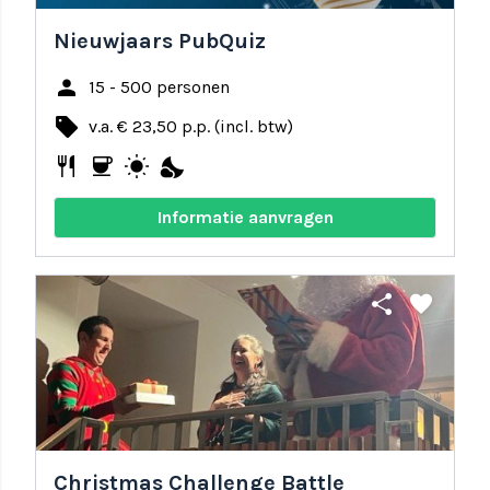
Nieuwjaars PubQuiz
person
15 - 500 personen
local_offer
v.a. € 23,50 p.p. (incl. btw)
restaurant
coffee
wb_sunny
nights_stay
Informatie aanvragen
share
favorite
Christmas Challenge Battle