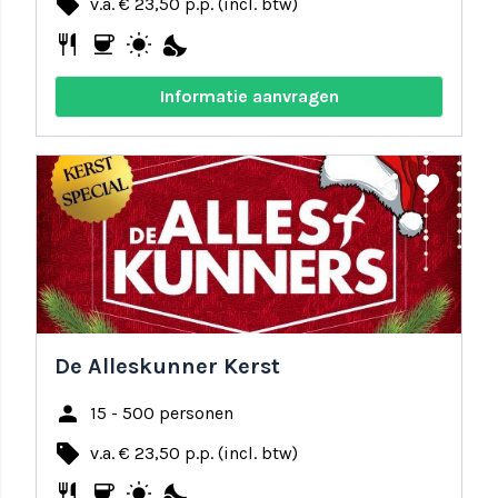
local_offer
v.a. € 23,50 p.p. (incl. btw)
restaurant
coffee
wb_sunny
nights_stay
Informatie aanvragen
share
favorite
De Alleskunner Kerst
person
15 - 500 personen
local_offer
v.a. € 23,50 p.p. (incl. btw)
restaurant
coffee
wb_sunny
nights_stay