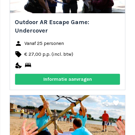
Outdoor AR Escape Game:
Undercover
person
Vanaf 25 personen
local_offer
€ 27,00 p.p. (incl. btw)
nights_stay
bed
Informatie aanvragen
share
favorite