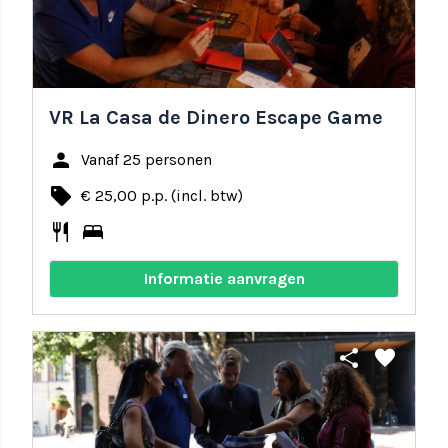
VR La Casa de Dinero Escape Game
person
Vanaf 25 personen
local_offer
€ 25,00 p.p. (incl. btw)
restaurant
bed
Informatie aanvragen
share
favorite