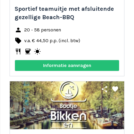
Sportief teamuitje met afsluitende
gezellige Beach-BBQ
person
20 - 58 personen
local_offer
v.a. € 44,50 p.p. (incl. btw)
restaurant
coffee
wb_sunny
Informatie aanvragen
share
favorite