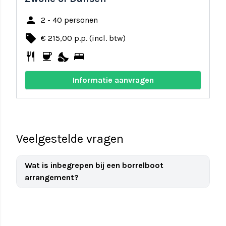
person
2 - 40 personen
local_offer
€ 215,00 p.p. (incl. btw)
restaurant
coffee
nights_stay
bed
Informatie aanvragen
Veelgestelde vragen
Wat is inbegrepen bij een borrelboot
arrangement?