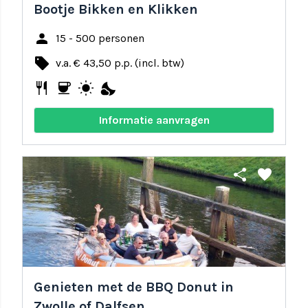
Bootje Bikken en Klikken
person
15 - 500 personen
local_offer
v.a. € 43,50 p.p. (incl. btw)
restaurant
coffee
wb_sunny
nights_stay
Informatie aanvragen
share
favorite
Genieten met de BBQ Donut in
Zwolle of Dalfsen