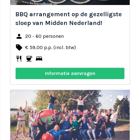
BBQ arrangement op de gezelligste
sloep van Midden Nederland!
person
20 - 60 personen
local_offer
€ 59,00 p.p. (incl. btw)
restaurant
coffee
bed
Informatie aanvragen
share
favorite