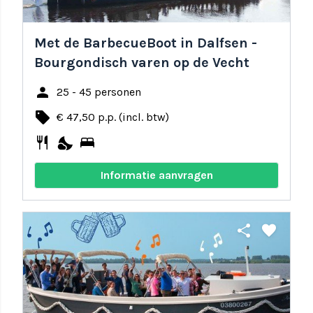
Met de BarbecueBoot in Dalfsen -
Bourgondisch varen op de Vecht
person
25 - 45 personen
local_offer
€ 47,50 p.p. (incl. btw)
restaurant
nights_stay
bed
Informatie aanvragen
share
favorite