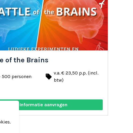
e of the Brains
v.a. € 23,50 p.p. (incl.
local_offer
- 500 personen
btw)
y
Informatie aanvragen
kies.