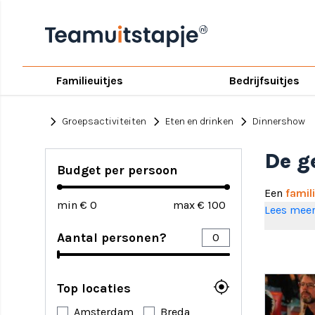
Familieuitjes
Bedrijfsuitjes
chevron_right
chevron_right
chevron_right
Groepsactiviteiten
Eten en drinken
Dinnershow
De g
Budget per persoon
Een
famil
min €
max €
Lees mee
Onder het
Aantal personen?
dans en 
Welke d
my_location
Top locaties
Op dit mo
heen en op
Amsterdam
Breda