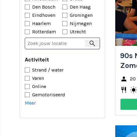
Den Bosch
Den Haag
Wilt u gr
Eindhoven
Groningen
Haarlem
Nijmegen
Rotterdam
Utrecht
search
90s 
Activiteit
Zome
Strand / water
person
Varen
20
Online
restaurant
wb_sunn
Gemotoriseerd
Meer