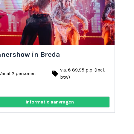
ten
voor een onvergetelijke dag!
nnershow in Breda
v.a. € 89,95 p.p. (incl.
local_offer
Vanaf 2 personen
btw)
Informatie aanvragen