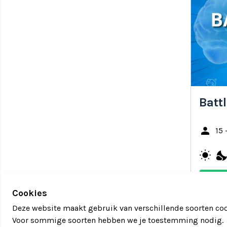
Battl
person
15 
wb_sunny
nights_sta
Cookies
Deze website maakt gebruik van verschillende soorten coo
Voor sommige soorten hebben we je toestemming nodig.