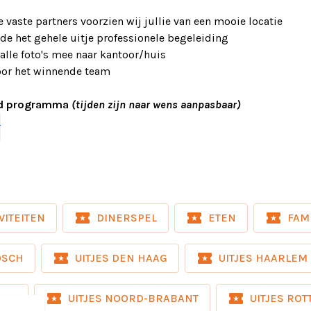
 vaste partners voorzien wij jullie van een mooie locatie
e het gehele uitje professionele begeleiding
 alle foto's mee naar kantoor/huis
voor het winnende team
ld programma
(tijden zijn naar wens aanpasbaar)
7.30 Ontvangst met uitleg programma
r
.15 Eerste ronde Minute to Win it
.45 Tijd voor het voorgerecht 🍽️
9.45 Tweede ronde Minute tot Win it
.30 Tijd voor het hoofdgerecht 🍽️
.15 Finaleronde Minute to Win it
local_activity
local_activity
local_activity
VITEITEN
DINERSPEL
ETEN
FAM
.00 Tijd voor het nagerecht met prijsuitreiking 🏆
oor de activiteit + 3 gangen diner
local_activity
local_activity
OSCH
UITJES DEN HAAG
UITJES HAARLEM
rsonen - Prijs per persoon
 personen: 78,00 – 76,00 p.p. excl. BTW
local_activity
local_activity
GEN
UITJES NOORD-BRABANT
UITJES RO
 personen: 74,00 – 72,00 p.p. excl. BTW