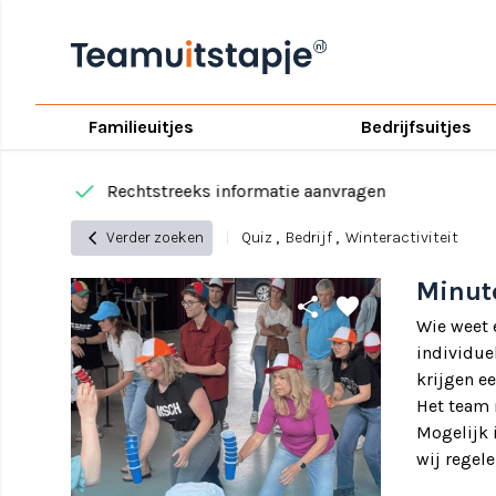
Familieuitjes
Bedrijfsuitjes
done
Rechtstreeks informatie aanvragen
chevron_left
Verder zoeken
|
Quiz
,
Bedrijf
,
Winteractiviteit
Minute
share
favorite
Wie weet 
individuel
krijgen e
Het team 
Mogelijk 
wij regele