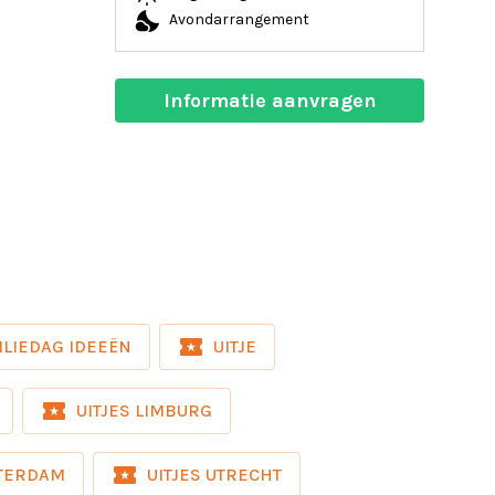
nights_stay
Avondarrangement
Informatie aanvragen
local_activity
ILIEDAG IDEEËN
UITJE
local_activity
UITJES LIMBURG
local_activity
TTERDAM
UITJES UTRECHT