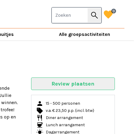
favorite
0
search
nuitjes
Alle groepsactiviteiten
Review plaatsen
lende
Jullie
person
e winnen.
15 - 500 personen
local_offer
trofee!
v.a. € 23,50 p.p. (incl. btw)
restaurant
ts op en
Diner arrangement
coffee
Lunch arrangement
wb_sunny
Dagarrangement