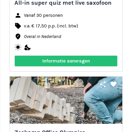
All-in super quiz met live saxofoon
person
Vanaf 30 personen
local_offer
v.a. € 17,50 p.p. (incl. btw)
where_to_vote
Overal in Nederland
wb_sunny
nights_stay
Informatie aanvragen
share
favorite