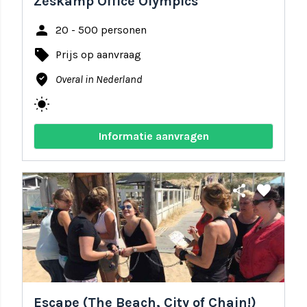
Zeskamp Office Olympics
person
20 - 500 personen
local_offer
Prijs op aanvraag
where_to_vote
Overal in Nederland
wb_sunny
Informatie aanvragen
share
favorite
Escape (The Beach, City of Chain!)