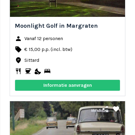
Moonlight Golf in Margraten
person
Vanaf 12 personen
local_offer
€ 15,00 p.p. (incl. btw)
where_to_vote
Sittard
restaurant
coffee
nights_stay
bed
Informatie aanvragen
share
favorite