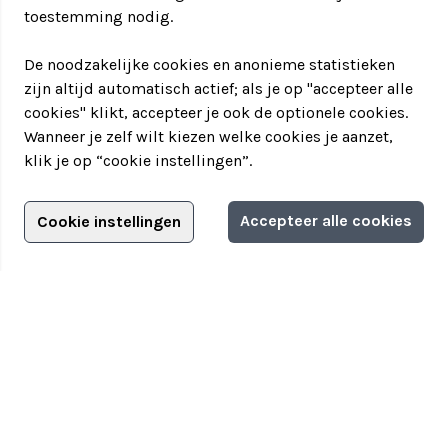
toestemming nodig.
De noodzakelijke cookies en anonieme statistieken
zijn altijd automatisch actief; als je op "accepteer alle
cookies" klikt, accepteer je ook de optionele cookies.
Wanneer je zelf wilt kiezen welke cookies je aanzet,
klik je op “cookie instellingen”.
Adverteren?
Accepteer alle cookies
Cookie instellingen
Filter jouw teamuitstapje!
Adverteerdersopties
Teamuitstapje
> Over Teamuitstapje
> Inspiratie
> Bedrijfsuitje in...
Disclaimer
|
Privacyverklaring