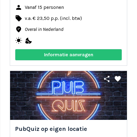
person
Vanaf 15 personen
local_offer
v.a. € 23,50 p.p. (incl. btw)
where_to_vote
Overal in Nederland
wb_sunny
nights_stay
Informatie aanvragen
share
favorite
PubQuiz op eigen locatie