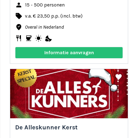
person
15 - 500 personen
local_offer
v.a. € 23,50 p.p. (incl. btw)
where_to_vote
Overal in Nederland
restaurant
coffee
wb_sunny
nights_stay
Informatie aanvragen
share
favorite
De Alleskunner Kerst