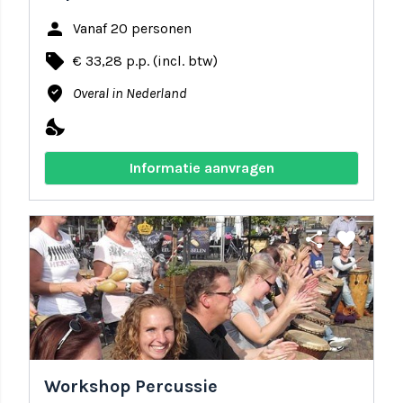
person
Vanaf 20 personen
local_offer
€ 33,28 p.p. (incl. btw)
where_to_vote
Overal in Nederland
nights_stay
Informatie aanvragen
share
favorite
Workshop Percussie