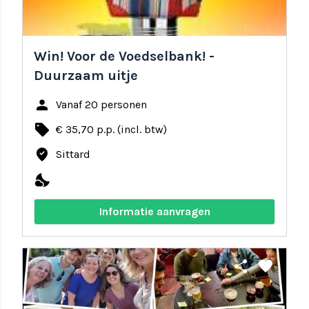
Win! Voor de Voedselbank! -
Duurzaam uitje
person
Vanaf 20 personen
local_offer
€ 35,70 p.p. (incl. btw)
where_to_vote
Sittard
nights_stay
Informatie aanvragen
share
favorite