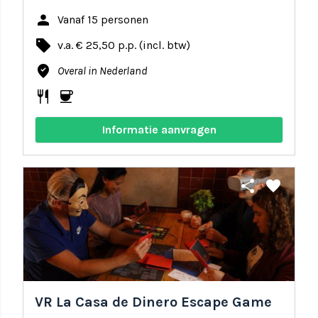
person
Vanaf 15 personen
local_offer
v.a. € 25,50 p.p. (incl. btw)
where_to_vote
Overal in Nederland
restaurant
coffee
Informatie aanvragen
share
favorite
VR La Casa de Dinero Escape Game