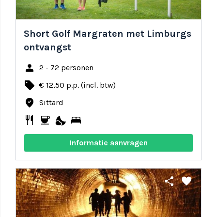
Short Golf Margraten met Limburgs
ontvangst
person
2 - 72 personen
local_offer
€ 12,50 p.p. (incl. btw)
where_to_vote
Sittard
restaurant
coffee
nights_stay
bed
Informatie aanvragen
share
favorite