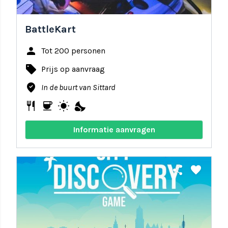
BattleKart
person
Tot 200 personen
local_offer
Prijs op aanvraag
where_to_vote
In de buurt van Sittard
restaurant
coffee
wb_sunny
nights_stay
Informatie aanvragen
share
favorite