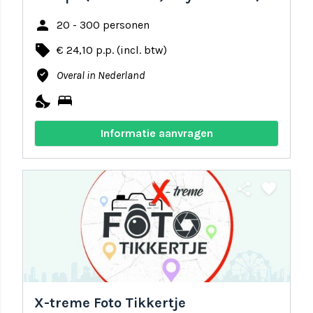
person
20 - 300 personen
local_offer
€ 24,10 p.p. (incl. btw)
where_to_vote
Overal in Nederland
nights_stay
bed
Informatie aanvragen
share
favorite
X-treme Foto Tikkertje