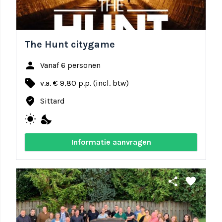
The Hunt citygame
person
Vanaf 6 personen
local_offer
v.a. € 9,80 p.p. (incl. btw)
where_to_vote
Sittard
wb_sunny
nights_stay
Informatie aanvragen
share
favorite