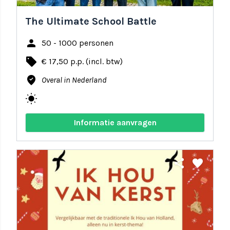
The Ultimate School Battle
person
50 - 1000 personen
local_offer
€ 17,50 p.p. (incl. btw)
where_to_vote
Overal in Nederland
wb_sunny
Informatie aanvragen
share
favorite