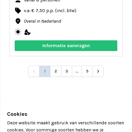
person
local_offer
v.a. € 7,50 p.p. (incl. btw)
where_to_vote
Overal in Nederland
wb_sunny
nights_stay
Informatie aanvragen
1
2
3
...
5
Cookies
Deze website maakt gebruik van verschillende soorten
cookies. Voor sommige soorten hebben we je