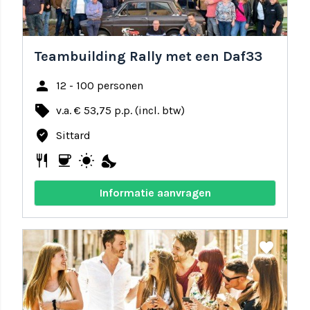
Teambuilding Rally met een Daf33
person
12 - 100 personen
local_offer
v.a. € 53,75 p.p. (incl. btw)
where_to_vote
Sittard
restaurant
coffee
wb_sunny
nights_stay
Informatie aanvragen
share
favorite