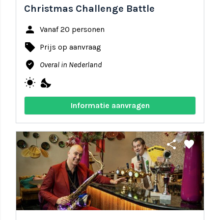
Christmas Challenge Battle
person
Vanaf 20 personen
local_offer
Prijs op aanvraag
where_to_vote
Overal in Nederland
wb_sunny
nights_stay
Informatie aanvragen
share
favorite