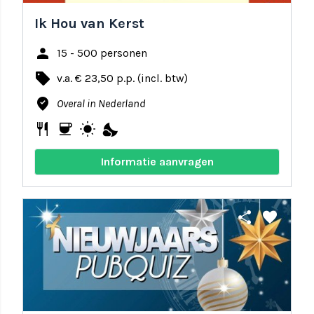
Ik Hou van Kerst
person
15 - 500 personen
local_offer
v.a. € 23,50 p.p. (incl. btw)
where_to_vote
Overal in Nederland
restaurant
coffee
wb_sunny
nights_stay
Informatie aanvragen
share
favorite