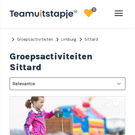
favorite
menu
0
chevron_right
chevron_right
chevron_right
Groepsactiviteiten
Limburg
Sittard
Groepsactiviteiten
Sittard
share
favorite