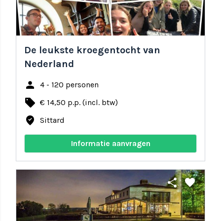
De leukste kroegentocht van
Nederland
person
4 - 120 personen
local_offer
€ 14,50 p.p. (incl. btw)
where_to_vote
Sittard
Informatie aanvragen
share
favorite