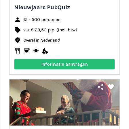
Nieuwjaars PubQuiz
person
15 - 500 personen
local_offer
v.a. € 23,50 p.p. (incl. btw)
where_to_vote
Overal in Nederland
restaurant
coffee
wb_sunny
nights_stay
Informatie aanvragen
share
favorite