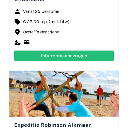
person
Vanaf 25 personen
local_offer
€ 27,00 p.p. (incl. btw)
where_to_vote
Overal in Nederland
nights_stay
bed
Informatie aanvragen
share
favorite
Expeditie Robinson Alkmaar