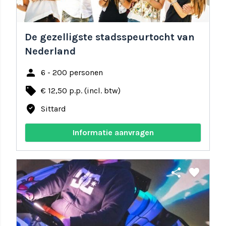
De gezelligste stadsspeurtocht van
Nederland
person
6 - 200 personen
local_offer
€ 12,50 p.p. (incl. btw)
where_to_vote
Sittard
Informatie aanvragen
share
favorite