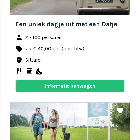
Een uniek dagje uit met een Dafje
person
2 - 100 personen
local_offer
v.a. € 40,00 p.p. (incl. btw)
where_to_vote
Sittard
restaurant
coffee
nights_stay
Informatie aanvragen
share
favorite