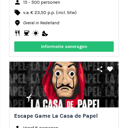
person
15 - 500 personen
local_offer
v.a. € 23,50 p.p. (incl. btw)
where_to_vote
Overal in Nederland
restaurant
coffee
wb_sunny
nights_stay
Informatie aanvragen
share
favorite
Escape Game La Casa de Papel
Vanaf 8 personen