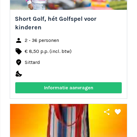
Short Golf, hét Golfspel voor
kinderen
person
2 - 36 personen
local_offer
€ 8,50 p.p. (incl. btw)
where_to_vote
Sittard
nights_stay
Informatie aanvragen
share
favorite