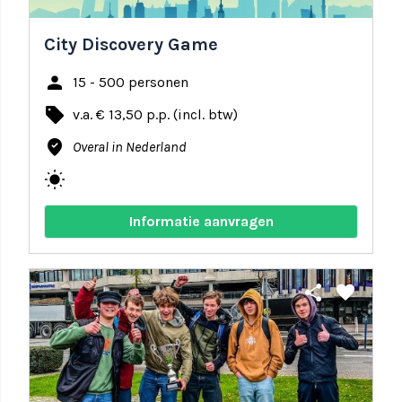
City Discovery Game
person
15 - 500 personen
local_offer
v.a. € 13,50 p.p. (incl. btw)
where_to_vote
Overal in Nederland
wb_sunny
Informatie aanvragen
share
favorite