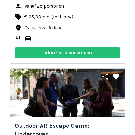
person
Vanaf 25 personen
local_offer
€ 25,00 p.p. (incl. btw)
where_to_vote
Overal in Nederland
restaurant
bed
Informatie aanvragen
share
favorite
Outdoor AR Escape Game:
Undercover