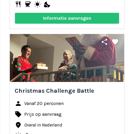
restaurant
coffee
wb_sunny
nights_stay
Informatie aanvragen
share
favorite
Christmas Challenge Battle
person
Vanaf 20 personen
local_offer
Prijs op aanvraag
where_to_vote
Overal in Nederland