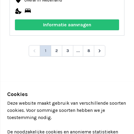
where_to_vote
nights_stay
bed
Informatie aanvragen
1
2
3
...
8
Cookies
Deze website maakt gebruik van verschillende soorten
cookies. Voor sommige soorten hebben we je
toestemming nodig.
De noodzakelijke cookies en anonieme statistieken