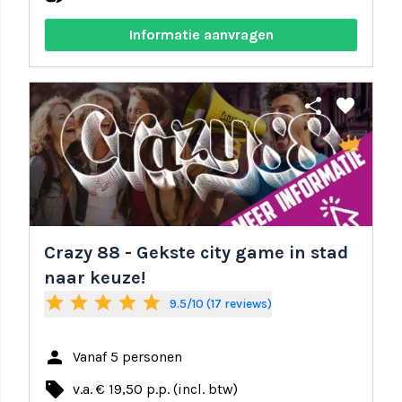
Informatie aanvragen
share
favorite
Crazy 88 - Gekste city game in stad
naar keuze!
star
star
star
star
star
9.5/10 (17 reviews)
person
Vanaf 5 personen
local_offer
v.a. € 19,50 p.p. (incl. btw)