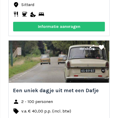
where_to_vote
Sittard
restaurant
coffee
nights_stay
bed
Informatie aanvragen
share
favorite
Een uniek dagje uit met een Dafje
person
2 - 100 personen
local_offer
v.a. € 40,00 p.p. (incl. btw)