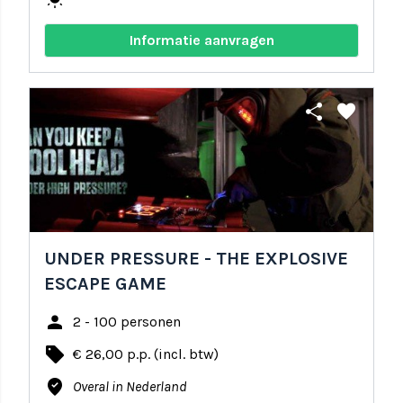
Informatie aanvragen
share
favorite
UNDER PRESSURE - THE EXPLOSIVE
ESCAPE GAME
person
2 - 100 personen
local_offer
€ 26,00 p.p. (incl. btw)
where_to_vote
Overal in Nederland