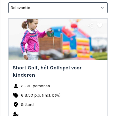
share
favorite
Short Golf, hét Golfspel voor
kinderen
person
2 - 36 personen
local_offer
€ 8,50 p.p. (incl. btw)
where_to_vote
Sittard
nights_stay