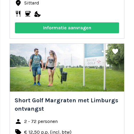
where_to_vote
Sittard
restaurant
coffee
nights_stay
Informatie aanvragen
share
favorite
Short Golf Margraten met Limburgs
ontvangst
person
2 - 72 personen
local_offer
€ 12,50 p.p. (incl. btw)