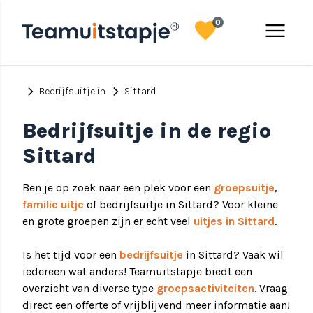
favorite
menu
0
chevron_right
chevron_right
Bedrijfsuitje in
Sittard
Bedrijfsuitje in de regio
Sittard
Ben je op zoek naar een plek voor een
groepsuitje
,
familie uitje
of bedrijfsuitje in Sittard? Voor kleine
en grote groepen zijn er echt veel
uitjes in Sittard
.
Is het tijd voor een
bedrijfsuitje
in Sittard? Vaak wil
iedereen wat anders! Teamuitstapje biedt een
overzicht van diverse type
groepsactiviteiten
. Vraag
direct een offerte of vrijblijvend meer informatie aan!