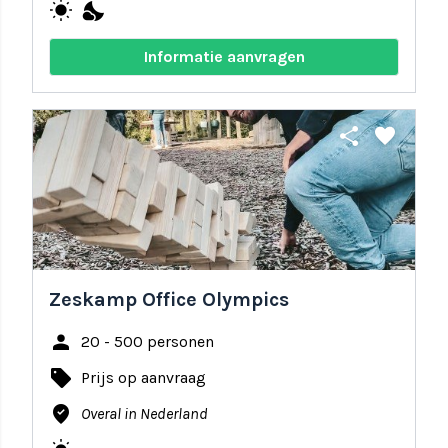
wb_sunny
nights_stay
Informatie aanvragen
share
favorite
Zeskamp Office Olympics
person
20 - 500 personen
local_offer
Prijs op aanvraag
where_to_vote
Overal in Nederland