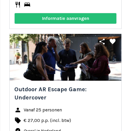
restaurant
bed
Informatie aanvragen
share
favorite
Outdoor AR Escape Game:
Undercover
person
Vanaf 25 personen
local_offer
€ 27,00 p.p. (incl. btw)
Overal in Nederland