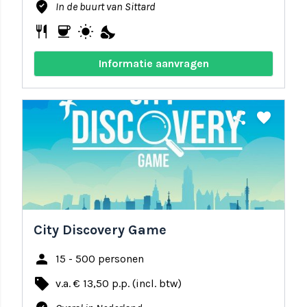
where_to_vote
In de buurt van Sittard
restaurant
coffee
wb_sunny
nights_stay
Informatie aanvragen
share
favorite
City Discovery Game
person
15 - 500 personen
local_offer
v.a. € 13,50 p.p. (incl. btw)