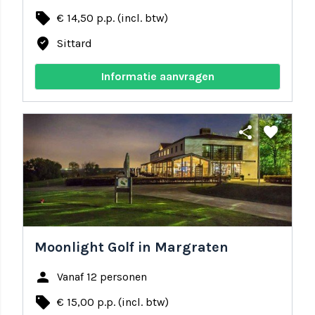
local_offer
€ 14,50 p.p. (incl. btw)
where_to_vote
Sittard
Informatie aanvragen
share
favorite
Moonlight Golf in Margraten
person
Vanaf 12 personen
local_offer
€ 15,00 p.p. (incl. btw)