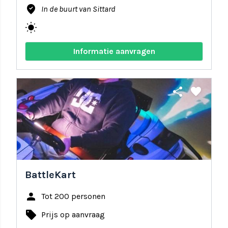
where_to_vote
In de buurt van Sittard
wb_sunny
Informatie aanvragen
share
favorite
BattleKart
person
Tot 200 personen
local_offer
Prijs op aanvraag