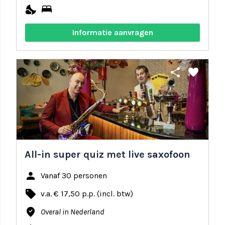
nights_stay
bed
Informatie aanvragen
share
favorite
All-in super quiz met live saxofoon
person
Vanaf 30 personen
local_offer
v.a. € 17,50 p.p. (incl. btw)
where_to_vote
Overal in Nederland