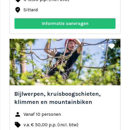
where_to_vote
Sittard
Informatie aanvragen
share
favorite
Bijlwerpen, kruisboogschieten,
klimmen en mountainbiken
person
Vanaf 10 personen
local_offer
v.a. € 50,00 p.p. (incl. btw)