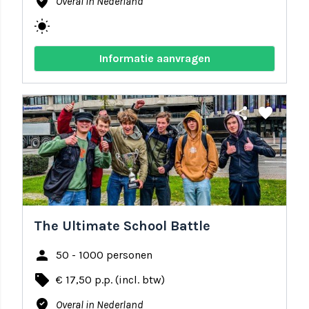
where_to_vote
Overal in Nederland
wb_sunny
Informatie aanvragen
share
favorite
The Ultimate School Battle
person
50 - 1000 personen
local_offer
€ 17,50 p.p. (incl. btw)
where_to_vote
Overal in Nederland