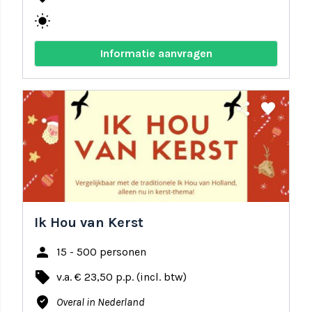
wb_sunny
Informatie aanvragen
share
favorite
Ik Hou van Kerst
person
15 - 500 personen
local_offer
v.a. € 23,50 p.p. (incl. btw)
where_to_vote
Overal in Nederland