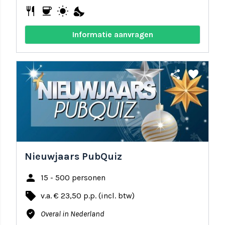
restaurant
coffee
wb_sunny
nights_stay
Informatie aanvragen
share
favorite
Nieuwjaars PubQuiz
person
15 - 500 personen
local_offer
v.a. € 23,50 p.p. (incl. btw)
where_to_vote
Overal in Nederland