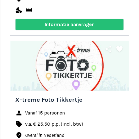
nights_stay
bed
Informatie aanvragen
share
favorite
X-treme Foto Tikkertje
person
Vanaf 15 personen
local_offer
v.a. € 25,50 p.p. (incl. btw)
where_to_vote
Overal in Nederland