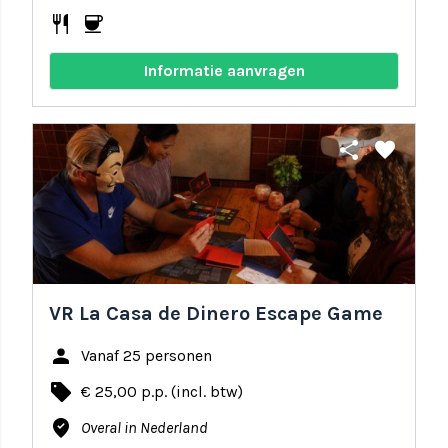
restaurant
coffee
Informatie aanvragen
share
favorite
VR La Casa de Dinero Escape Game
person
Vanaf 25 personen
local_offer
€ 25,00 p.p. (incl. btw)
where_to_vote
Overal in Nederland