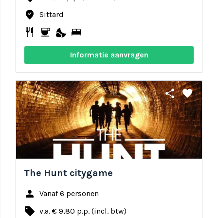
where_to_vote
Sittard
restaurant
coffee
nights_stay
bed
Informatie aanvragen
share
favorite
The Hunt citygame
person
Vanaf 6 personen
local_offer
v.a. € 9,80 p.p. (incl. btw)