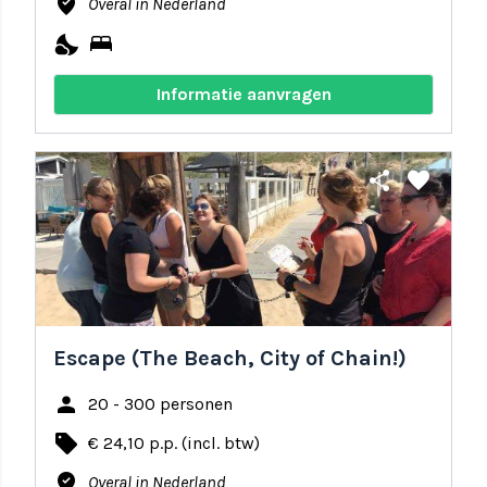
where_to_vote
Overal in Nederland
nights_stay
bed
Informatie aanvragen
share
favorite
Escape (The Beach, City of Chain!)
person
20 - 300 personen
local_offer
€ 24,10 p.p. (incl. btw)
where_to_vote
Overal in Nederland