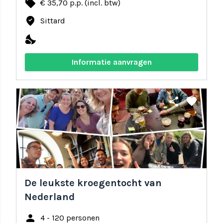
local_offer
€ 35,70 p.p. (incl. btw)
where_to_vote
Sittard
nights_stay
Informatie aanvragen
share
favorite
De leukste kroegentocht van
Nederland
person
4 - 120 personen