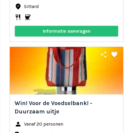
where_to_vote
Sittard
restaurant
coffee
Informatie aanvragen
share
favorite
Win! Voor de Voedselbank! -
Duurzaam uitje
person
Vanaf 20 personen