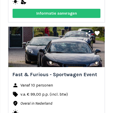
wb_sunny
nights_stay
Informatie aanvragen
share
favorite
Fast & Furious - Sportwagen Event
person
Vanaf 10 personen
local_offer
v.a. € 99,00 p.p. (incl. btw)
where_to_vote
Overal in Nederland
wb_sunny