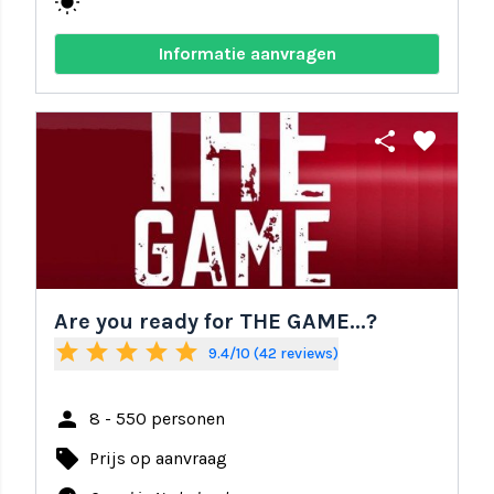
wb_sunny
Informatie aanvragen
share
favorite
Are you ready for THE GAME...?
star
star
star
star
star
9.4/10 (42 reviews)
person
8 - 550 personen
local_offer
Prijs op aanvraag