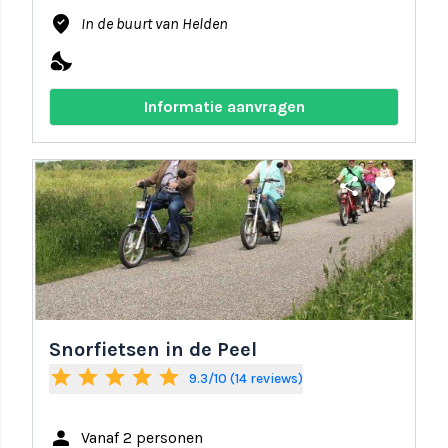
where_to_vote
In de buurt van Helden
nights_stay
Informatie aanvragen
share
favorite
Snorfietsen in de Peel
star
star
star
star
star
9.3/10 (14 reviews)
person
Vanaf 2 personen