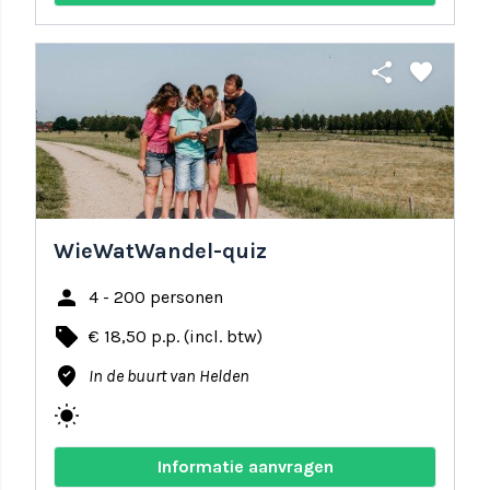
share
favorite
WieWatWandel-quiz
person
4 - 200 personen
local_offer
€ 18,50 p.p. (incl. btw)
where_to_vote
In de buurt van Helden
wb_sunny
Informatie aanvragen