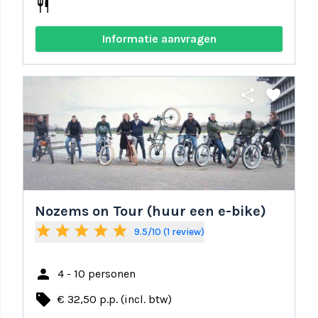
restaurant
Informatie aanvragen
share
favorite
Nozems on Tour (huur een e-bike)
star
star
star
star
star
9.5/10 (1 review)
person
4 - 10 personen
local_offer
€ 32,50 p.p. (incl. btw)