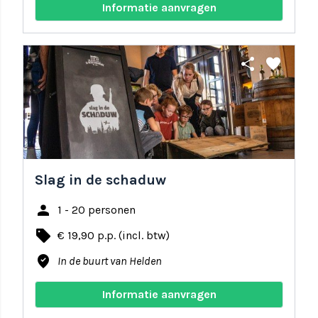
Informatie aanvragen
share
favorite
Slag in de schaduw
person
1 - 20 personen
local_offer
€ 19,90 p.p. (incl. btw)
where_to_vote
In de buurt van Helden
Informatie aanvragen