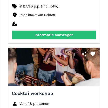
local_offer
€ 27,90 p.p. (incl. btw)
where_to_vote
In de buurt van Helden
nights_stay
Informatie aanvragen
share
favorite
Cocktailworkshop
person
Vanaf 8 personen