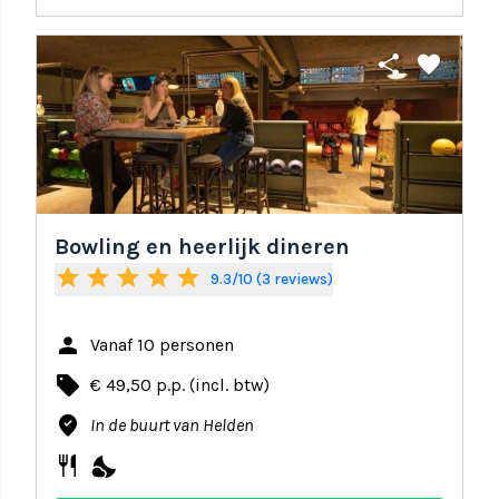
share
favorite
Bowling en heerlijk dineren
star
star
star
star
star
9.3/10 (3 reviews)
person
Vanaf 10 personen
local_offer
€ 49,50 p.p. (incl. btw)
where_to_vote
In de buurt van Helden
restaurant
nights_stay