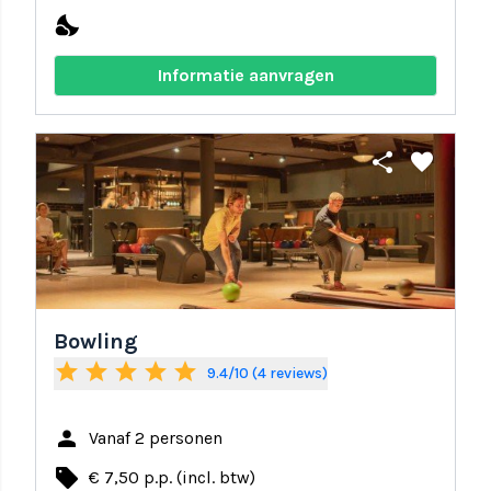
nights_stay
Informatie aanvragen
share
favorite
Bowling
star
star
star
star
star
9.4/10 (4 reviews)
person
Vanaf 2 personen
local_offer
€ 7,50 p.p. (incl. btw)