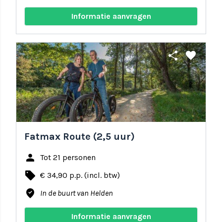
Informatie aanvragen
share
favorite
Fatmax Route (2,5 uur)
person
Tot 21 personen
local_offer
€ 34,90 p.p. (incl. btw)
where_to_vote
In de buurt van Helden
Informatie aanvragen