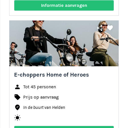
Informatie aanvragen
share
favorite
E-choppers Home of Heroes
person
Tot 45 personen
local_offer
Prijs op aanvraag
where_to_vote
In de buurt van Helden
wb_sunny