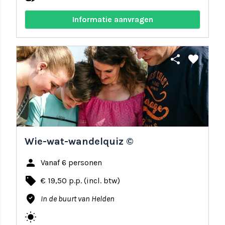
Informatie aanvragen
share
favorite
Wie-wat-wandelquiz ©
person
Vanaf 6 personen
local_offer
€ 19,50 p.p. (incl. btw)
where_to_vote
In de buurt van Helden
wb_sunny