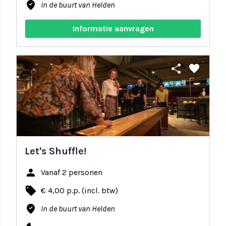
where_to_vote
In de buurt van Helden
Informatie aanvragen
share
favorite
Let's Shuffle!
person
Vanaf 2 personen
local_offer
€ 4,00 p.p. (incl. btw)
where_to_vote
In de buurt van Helden