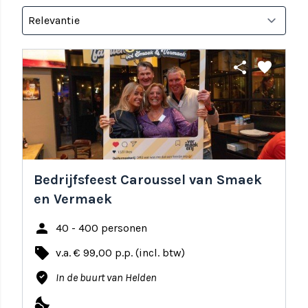
share
favorite
Bedrijfsfeest Caroussel van Smaek
en Vermaek
person
40 - 400 personen
local_offer
v.a. € 99,00 p.p. (incl. btw)
where_to_vote
In de buurt van Helden
nights_stay