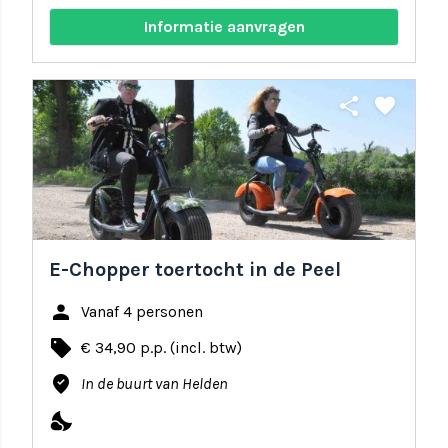
Informatie aanvragen
share
favorite
E-Chopper toertocht in de Peel
person
Vanaf 4 personen
local_offer
€ 34,90 p.p. (incl. btw)
where_to_vote
In de buurt van Helden
nights_stay