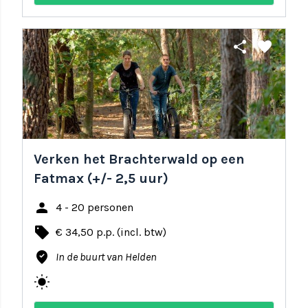
share
favorite
Verken het Brachterwald op een
Fatmax (+/- 2,5 uur)
person
4 - 20 personen
local_offer
€ 34,50 p.p. (incl. btw)
where_to_vote
In de buurt van Helden
wb_sunny