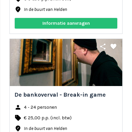
where_to_vote
In de buurt van Helden
Informatie aanvragen
share
favorite
De bankoverval - Break-in game
person
4 - 24 personen
local_offer
€ 25,00 p.p. (incl. btw)
where_to_vote
In de buurt van Helden