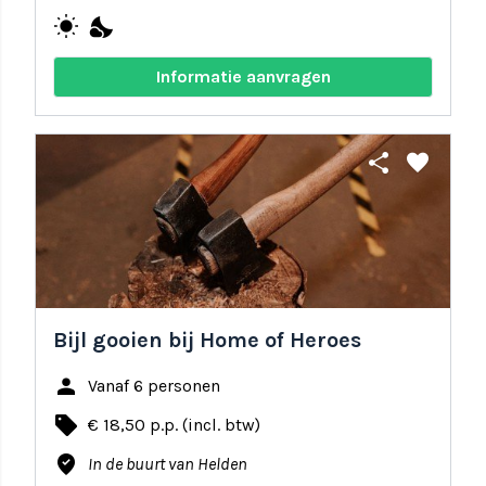
wb_sunny
nights_stay
Informatie aanvragen
share
favorite
Bijl gooien bij Home of Heroes
person
Vanaf 6 personen
local_offer
€ 18,50 p.p. (incl. btw)
where_to_vote
In de buurt van Helden