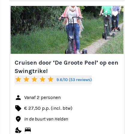
share
favorite
Cruisen door ‘De Groote Peel’ op een
Swingtrike!
star
star
star
star
star
9.6/10 (53 reviews)
person
Vanaf 2 personen
local_offer
€ 27,50 p.p. (incl. btw)
where_to_vote
In de buurt van Helden
nights_stay
bed