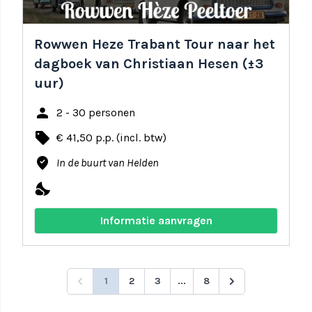
Rowwen Heze Trabant Tour naar het
dagboek van Christiaan Hesen (±3
uur)
person
2 - 30 personen
local_offer
€ 41,50 p.p. (incl. btw)
where_to_vote
In de buurt van Helden
nights_stay
Informatie aanvragen
1
2
3
...
8