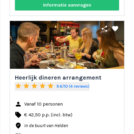
Informatie aanvragen
share
favorite
Heerlijk dineren arrangement
star
star
star
star
star
9.6/10 (4 reviews)
person
Vanaf 10 personen
local_offer
€ 42,50 p.p. (incl. btw)
where_to_vote
In de buurt van Helden