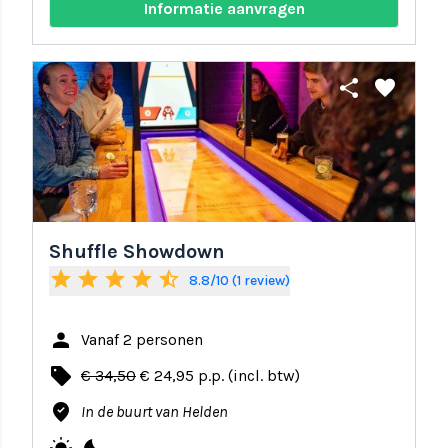
Informatie aanvragen
share
favorite
Shuffle Showdown
star
star
star
star
star_half
8.8/10 (1 review)
person
Vanaf 2 personen
local_offer
€ 34,50
€ 24,95 p.p. (incl. btw)
where_to_vote
In de buurt van Helden