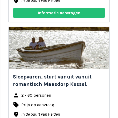
where_to_vote
In de buurt van Helden
Informatie aanvragen
share
favorite
Sloepvaren, start vanuit vanuit
romantisch Maasdorp Kessel.
person
2 - 60 personen
local_offer
Prijs op aanvraag
where_to_vote
In de buurt van Helden