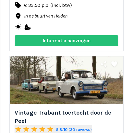
local_offer
€ 33,50 p.p. (incl. btw)
where_to_vote
In de buurt van Helden
wb_sunny
nights_stay
Informatie aanvragen
share
favorite
Vintage Trabant toertocht door de
Peel
star
star
star
star
star
9.8/10 (30 reviews)