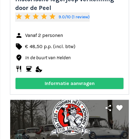
door de Peel
star
star
star
star
star
9.0/10 (1 review)
person
Vanaf 2 personen
local_offer
€ 48,50 p.p. (incl. btw)
where_to_vote
In de buurt van Helden
restaurant
coffee
nights_stay
Informatie aanvragen
share
favorite