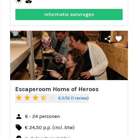
wb_sunny
nights_stay
Informatie aanvragen
share
favorite
Escaperoom Home of Heroes
star
star
star
star_half
star_border
6.5/10 (1 review)
person
8 - 24 personen
local_offer
€ 24,50 p.p. (incl. btw)