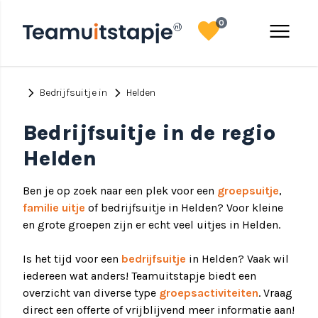
favorite
menu
0
chevron_right
chevron_right
Bedrijfsuitje in
Helden
Bedrijfsuitje in de regio
Helden
Ben je op zoek naar een plek voor een
groepsuitje
,
familie uitje
of bedrijfsuitje in Helden? Voor kleine
en grote groepen zijn er echt veel uitjes in Helden.
Is het tijd voor een
bedrijfsuitje
in Helden? Vaak wil
iedereen wat anders! Teamuitstapje biedt een
overzicht van diverse type
groepsactiviteiten
. Vraag
direct een offerte of vrijblijvend meer informatie aan!