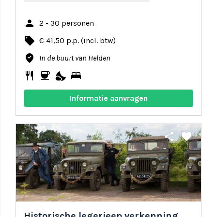
person
2 - 30 personen
local_offer
€ 41,50 p.p. (incl. btw)
where_to_vote
In de buurt van Helden
restaurant
coffee
nights_stay
bed
Informatie aanvragen
share
favorite
Historische legerjeep verkenning