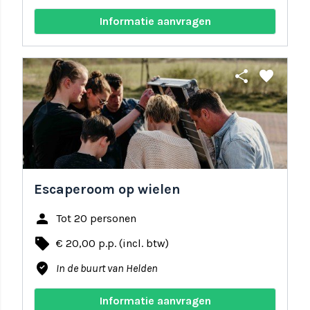
Informatie aanvragen
share
favorite
Escaperoom op wielen
person
Tot 20 personen
local_offer
€ 20,00 p.p. (incl. btw)
where_to_vote
In de buurt van Helden
Informatie aanvragen