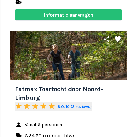
nights_stay
Informatie aanvragen
share
favorite
Fatmax Toertocht door Noord-
Limburg
star
star
star
star
star
9.0/10 (3 reviews)
person
Vanaf 6 personen
local_offer
€ 34,50 p.p. (incl. btw)