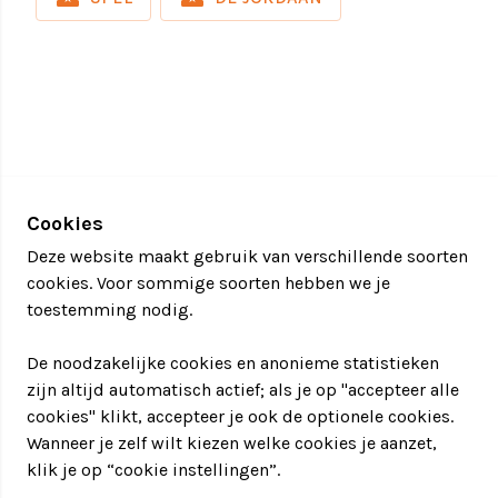
want vandaag is uw team avatars onder meer een
bobsleeteam op de Olympische Winterspelen en
staat u klaar voor een levensechte razendsnelle
afdaling. Gaat u voor goud?
In totaal zijn er 5 fantastische omgevingen die door
de unieke VR beleving ieder een ongelofelijke
ervaring bieden. Met recht een avond vol 21e-eeuwse
Cookies
teambuilding! Deze uitdaging wordt nog versterkt
omdat u, ondanks de verschillende samenstelling
Deze website maakt gebruik van verschillende soorten
per spel, steeds uw teambelang in het oog moet
cookies. Voor sommige soorten hebben we je
houden. De spelleiding legt per spel duidelijk uit
toestemming nodig.
wat de bedoeling is en hoe u de punten kunt
verdienen. Zo kunt u zich helemaal concentreren op
De noodzakelijke cookies en anonieme statistieken
de fantastische wereld van virtual reality en de winst
zijn altijd automatisch actief; als je op "accepteer alle
van uw team!
cookies" klikt, accepteer je ook de optionele cookies.
Wanneer je zelf wilt kiezen welke cookies je aanzet,
Richtprijs pp: €69,50
klik je op “cookie instellingen”.
Te boeken vanaf 20 personen