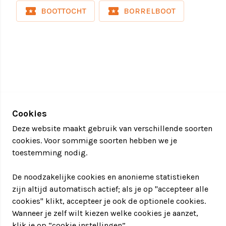
BBQ pakket vanaf € 16,50 per persoon, exclusief
local_activity
local_activity
BOOTTOCHT
BORRELBOOT
drankjes
Lounge-donut
Relaxed loungen op het water in de schilderachtige
binnenstad van Zwolle of op de Overijsselse Vecht
bij Dalfsen. U kunt er voor kiezen om uw eigen eten
en drinken mee te nemen maar natuurlijk kunnen
wij er ook voor zorgen dat de koelkast gevuld is met
Cookies
de lekkere drankjes. Desgewenst kunnen wij ook
Deze website maakt gebruik van verschillende soorten
hapjes verzorgen, koffie met wat lekkers of een
cookies. Voor sommige soorten hebben we je
lunch.
toestemming nodig.
Prijs: € 75,00 per donut, per uur
Duur: vanaf 1 uur
De noodzakelijke cookies en anonieme statistieken
zijn altijd automatisch actief; als je op "accepteer alle
Hiawatha Actief beschikt over 5 Donuts. 4 liggen er
cookies" klikt, accepteer je ook de optionele cookies.
in de stadsgracht in Zwolle en 1 op de Overijsselse
Wanneer je zelf wilt kiezen welke cookies je aanzet,
Vecht bij Dalfsen.
klik je op “cookie instellingen”.