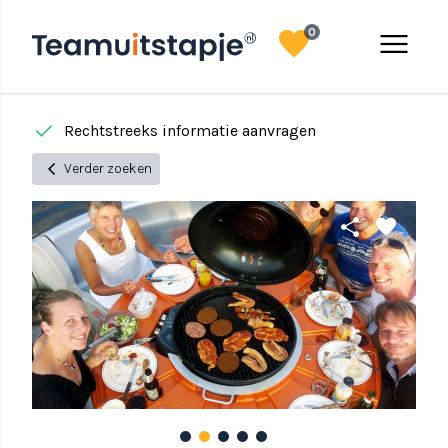
favorite
menu
0
done
done
Rechtstreeks informatie aanvragen
chevron_left
Verder zoeken
share
favorite