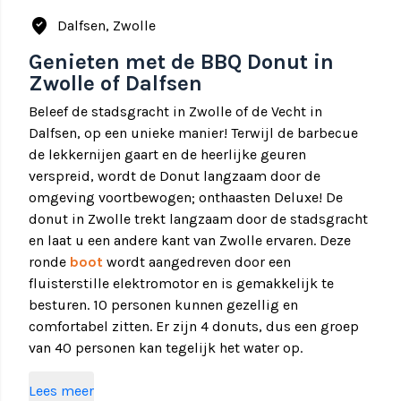
where_to_vote
Dalfsen, Zwolle
Genieten met de BBQ Donut in
Zwolle of Dalfsen
Beleef de stadsgracht in Zwolle of de Vecht in
Dalfsen, op een unieke manier! Terwijl de barbecue
de lekkernijen gaart en de heerlijke geuren
verspreid, wordt de Donut langzaam door de
omgeving voortbewogen; onthaasten Deluxe! De
donut in Zwolle trekt langzaam door de stadsgracht
en laat u een andere kant van Zwolle ervaren. Deze
ronde
boot
wordt aangedreven door een
fluisterstille elektromotor en is gemakkelijk te
besturen. 10 personen kunnen gezellig en
comfortabel zitten. Er zijn 4 donuts, dus een groep
van 40 personen kan tegelijk het water op.
Of kiest u voor een unieke setting op de Overijsselse
Lees meer