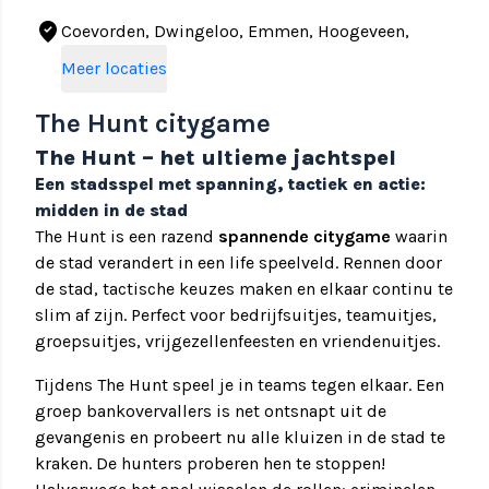
where_to_vote
Coevorden, Dwingeloo, Emmen, Hoogeveen,
Schoonebeek, Veenoord, Almere, Emmeloord,
Meer locaties
Lelystad, Dokkum, Grou, Leeuwarden, Sneek,
Stiens, Wirdum, Apeldoorn, Arnhem, Beekbergen,
The Hunt citygame
Culemborg, Doetinchem, Ede, Harderwijk,
The Hunt – het ultieme jachtspel
Hoenderloo, Lochem, Loenen, Nijmegen,
Een stadsspel met spanning, tactiek en actie:
Oosterhout, Zutphen, Appingedam, Delfzijl,
midden in de stad
Groningen, Harkstede, Hoogezand, Lauwersoog,
The Hunt is een razend
spannende citygame
waarin
Loppersum, Moordrecht, Nieuwe Pekela,
de stad verandert in een life speelveld.
Rennen door
Nieuwerkerk aan den IJssel, Noordlaren,
de stad, tactische keuzes maken en elkaar continu te
Oldehove, Oldekerk, Oldenzijl, Oostwold, Oss,
slim af zijn. Perfect voor bedrijfsuitjes, teamuitjes,
Pieterburen, Ter Apel, Veendam, Winschoten,
groepsuitjes, vrijgezellenfeesten en vriendenuitjes.
Winsum, Arcen, Kerkrade, Maastricht, Roermond,
Sittard, Tegelen, Valkenburg, Venlo, Bergen op
Tijdens The Hunt speel je in teams tegen elkaar. Een
Zoom, Breda, Deurne, Eindhoven, Halsteren,
groep bankovervallers is net ontsnapt uit de
Helmond, Tilburg, Uden, Veghel, Alkmaar,
gevangenis en probeert nu alle kluizen in de stad te
Amsterdam, Den Helder, Edam, Egmond aan Zee,
kraken. De hunters proberen hen te stoppen!
Enkhuizen, Haarlem, Heerhugowaard, Hoorn,