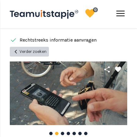
favorite
menu
0
done
done
Rechtstreeks informatie aanvragen
chevron_left
Verder zoeken
share
favorite