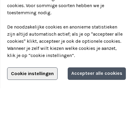
cookies. Voor sommige soorten hebben we je
toestemming nodig.
De noodzakelijke cookies en anonieme statistieken
zijn altijd automatisch actief; als je op "accepteer alle
cookies" klikt, accepteer je ook de optionele cookies.
Wanneer je zelf wilt kiezen welke cookies je aanzet,
klik je op “cookie instellingen”.
Adverteren?
Accepteer alle cookies
Cookie instellingen
Adverteerdersopties
Teamuitstapje
> Over Teamuitstapje
> Inspiratie
> Bedrijfsuitje in...