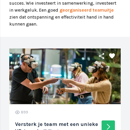
succes. Wie investeert in samenwerking, investeert
in werkgeluk. Een goed
georganiseerd teamuitje
zien dat ontspanning en effectiviteit hand in hand
kunnen gaan.
share
favorite
899
Versterk je team met een unieke
arrow_forward_ios