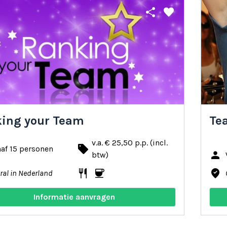
share
favorite
ing your Team
Te
v.a. € 25,50 p.p. (incl.
local_offer
af 15 personen
person
btw)
restaurant
coffee
where_to_vote
ral in Nederland
Informatie aanvragen