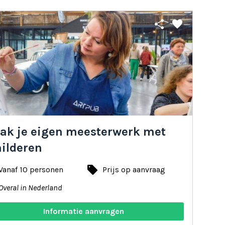
share
favorite
ak je eigen meesterwerk met
hilderen
local_offer
Vanaf 10 personen
Prijs op aanvraag
Overal in Nederland
Informatie aanvragen