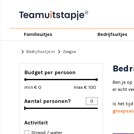
Familieuitjes
Bedrijfsuitjes
chevron_right
chevron_right
Bedrijfsuitje in
Zeegse
Bedr
Budget per persoon
Ben je op
min €
max €
er echt ve
Aantal personen?
Is het tij
groepsact
Activiteit
Strand / water