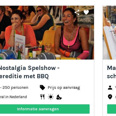
share
favorite
Nostalgia Spelshow -
Ma
reditie met BBQ
sc
local_offer
person
 - 250 personen
Prijs op aanvraag
restaurant
wb_sunny
nights_stay
where_to_vote
ral in Nederland
Informatie aanvragen