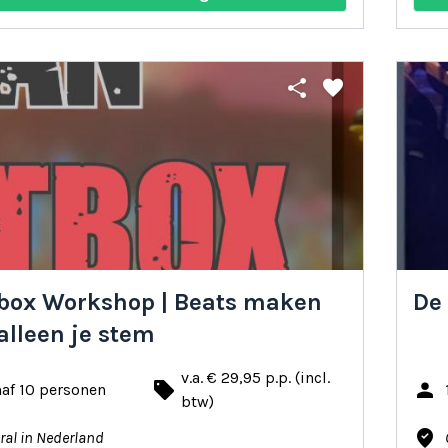
share
favorite
box Workshop | Beats maken
De
alleen je stem
v.a. € 29,95 p.p. (incl.
local_offer
person
af 10 personen
btw)
where_to_vote
ral in Nederland