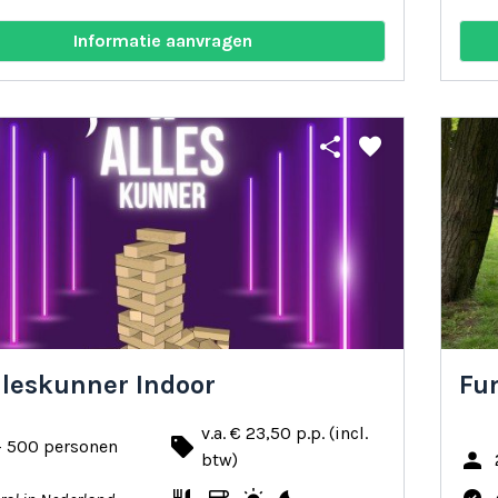
Informatie aanvragen
share
favorite
lleskunner Indoor
Fu
v.a. € 23,50 p.p. (incl.
local_offer
- 500 personen
person
btw)