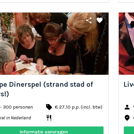
share
favorite
pe Dinerspel (strand stad of
Li
s!)
local_offer
person
 - 300 personen
€ 27,10 p.p. (incl. btw)
restaurant
where_to_vote
ral in Nederland
Informatie aanvragen