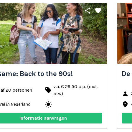
share
favorite
Game: Back to the 90s!
De 
v.a. € 29,50 p.p. (incl.
local_offer
naf 20 personen
person
btw)
wb_sunny
where_to_vote
ral in Nederland
Informatie aanvragen