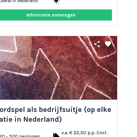
wb_sunny
Overal in Nederland
Informatie aanvragen
share
favorite
rdspel als bedrijfsuitje (op elke
atie in Nederland)
v.a. € 22,50 p.p. (incl.
local_offer
20 - 500 personen