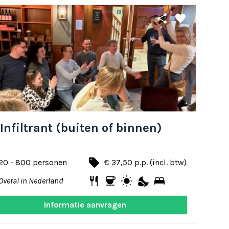
share
favorite
Infiltrant (buiten of binnen)
local_offer
20 - 800 personen
€ 37,50 p.p. (incl. btw)
restaurant
coffee
wb_sunny
nights_stay
bed
Overal in Nederland
Informatie aanvragen