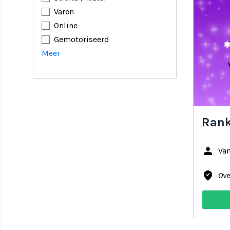
Varen
Online
Gemotoriseerd
Meer
Rank
person
Van
where_to_vote
Ove