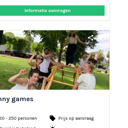
Informatie aanvragen
share
favorite
nny games
local_offer
20 - 250 personen
Prijs op aanvraag