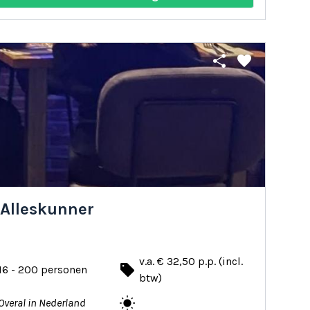
share
favorite
 Alleskunner
v.a. € 32,50 p.p. (incl.
local_offer
16 - 200 personen
btw)
wb_sunny
Overal in Nederland