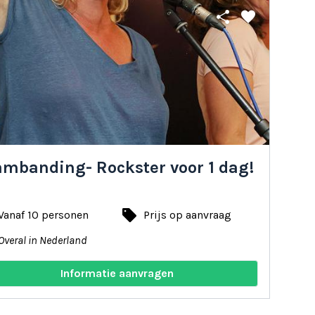
share
favorite
ambanding- Rockster voor 1 dag!
local_offer
Vanaf 10 personen
Prijs op aanvraag
Overal in Nederland
Informatie aanvragen