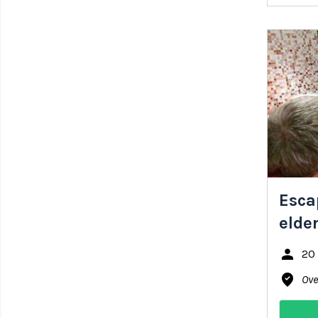
Esca
elder
person
20
where_to_vote
Ove