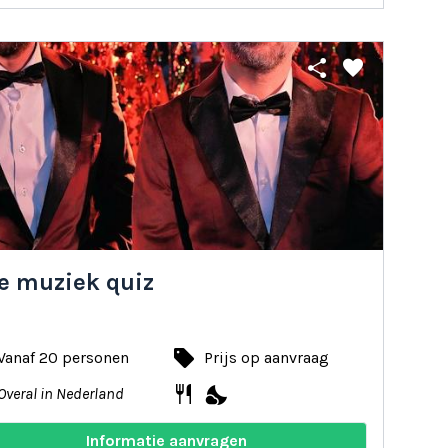
share
favorite
ve muziek quiz
local_offer
Vanaf 20 personen
Prijs op aanvraag
restaurant
nights_stay
Overal in Nederland
Informatie aanvragen