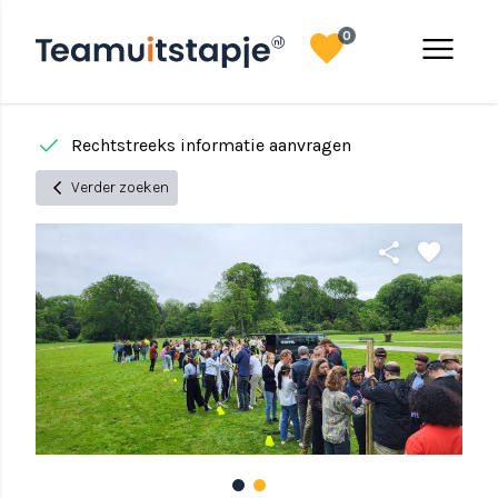
favorite
menu
0
done
done
Rechtstreeks informatie aanvragen
chevron_left
Verder zoeken
share
favorite