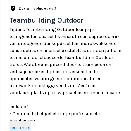
where_to_vote
Overal in Nederland
Teambuilding Outdoor
Tijdens Teambuilding Outdoor leer je je
teamgenoten pas echt kennen. In een beproefde mix
van uitdagende denkopdrachten, indrukwekkende
constructies en hilarische estafettes strijden jullie in
teams om de felbegeerde Teambuilding Outdoor
trofee. Wordt geïnspireerd door je teamleden en
verleg je grenzen tijdens de verschillende
opdrachten waarin goede communicatie en
teamwork doorslaggevend zijn! Geef een
voorkeursplaats op en wij regelen een mooie locatie.
Inclusief
-
Gedurende het gehele uitje professionele
begeleiding
- Gebruik van de E-chopper en Uitjes en Eten app
Lees meer