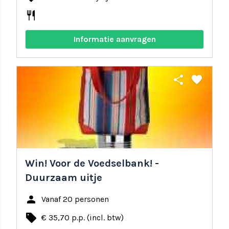
restaurant
Informatie aanvragen
share
favorite
Win! Voor de Voedselbank! -
Duurzaam uitje
person
Vanaf 20 personen
local_offer
€ 35,70 p.p. (incl. btw)