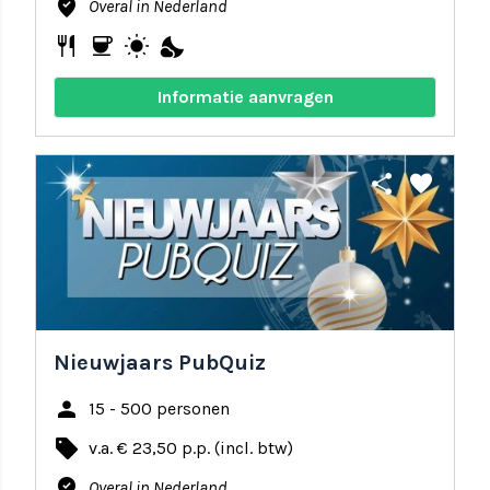
where_to_vote
Overal in Nederland
restaurant
coffee
wb_sunny
nights_stay
Informatie aanvragen
share
favorite
Nieuwjaars PubQuiz
person
15 - 500 personen
local_offer
v.a. € 23,50 p.p. (incl. btw)
where_to_vote
Overal in Nederland