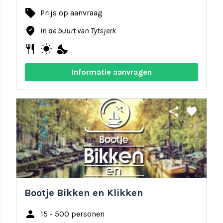
local_offer
Prijs op aanvraag
where_to_vote
In de buurt van Tytsjerk
restaurant
wb_sunny
nights_stay
Informatie aanvragen
share
favorite
Bootje Bikken en Klikken
person
15 - 500 personen