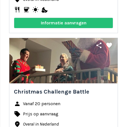
restaurant
coffee
wb_sunny
nights_stay
Informatie aanvragen
share
favorite
Christmas Challenge Battle
person
Vanaf 20 personen
local_offer
Prijs op aanvraag
where_to_vote
Overal in Nederland