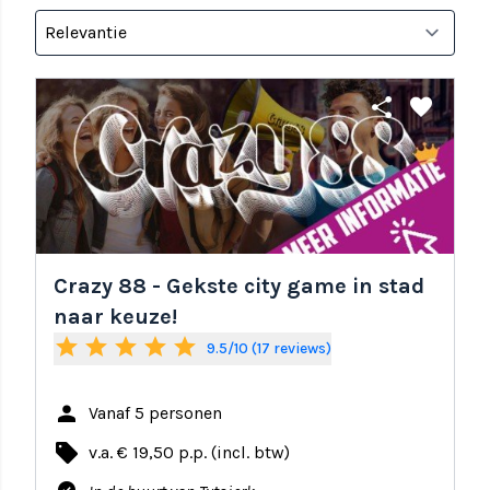
share
favorite
Crazy 88 - Gekste city game in stad
naar keuze!
star
star
star
star
star
9.5/10 (17 reviews)
person
Vanaf 5 personen
local_offer
v.a. € 19,50 p.p. (incl. btw)