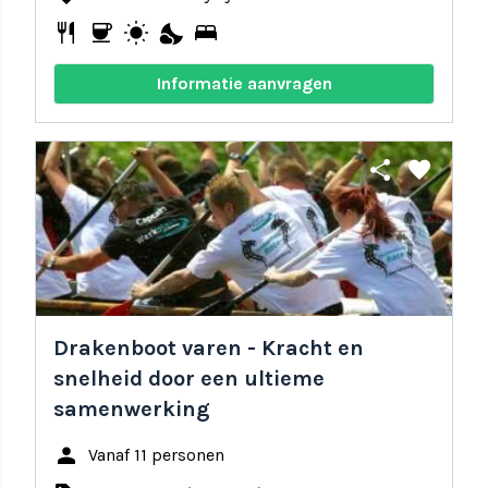
restaurant
coffee
wb_sunny
nights_stay
bed
Informatie aanvragen
share
favorite
Drakenboot varen - Kracht en
snelheid door een ultieme
samenwerking
person
Vanaf 11 personen