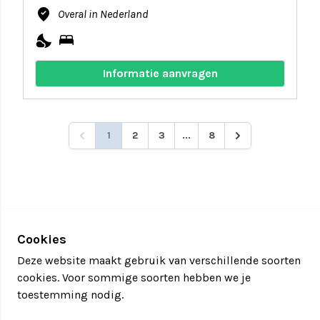
where_to_vote
Overal in Nederland
nights_stay
bed
Informatie aanvragen
1
2
3
...
8
Cookies
Deze website maakt gebruik van verschillende soorten
cookies. Voor sommige soorten hebben we je
toestemming nodig.