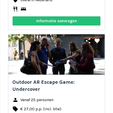
where_to_vote
restaurant
bed
Informatie aanvragen
share
favorite
Outdoor AR Escape Game:
Undercover
person
Vanaf 25 personen
local_offer
€ 27,00 p.p. (incl. btw)