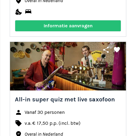
where_to_vote
Overal in Nederland
nights_stay
bed
Informatie aanvragen
share
favorite
All-in super quiz met live saxofoon
person
Vanaf 30 personen
local_offer
v.a. € 17,50 p.p. (incl. btw)
where_to_vote
Overal in Nederland