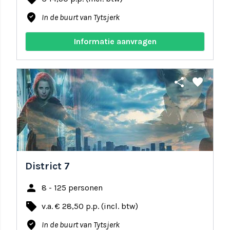
where_to_vote
In de buurt van Tytsjerk
Informatie aanvragen
share
favorite
District 7
person
8 - 125 personen
local_offer
v.a. € 28,50 p.p. (incl. btw)
where_to_vote
In de buurt van Tytsjerk