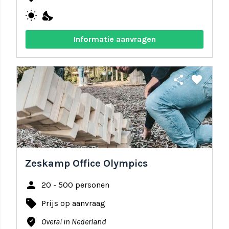
wb_sunny
nights_stay
Informatie aanvragen
share
favorite
Zeskamp Office Olympics
person
20 - 500 personen
local_offer
Prijs op aanvraag
where_to_vote
Overal in Nederland