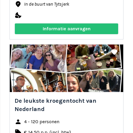
where_to_vote
In de buurt van Tytsjerk
nights_stay
Informatie aanvragen
share
favorite
De leukste kroegentocht van
Nederland
person
4 - 120 personen
local_offer
€ 14,50 p.p. (incl. btw)