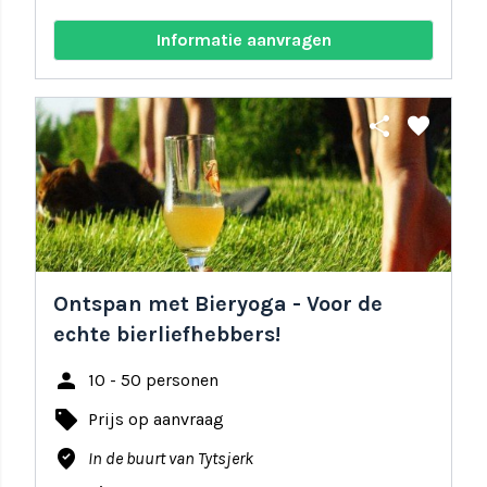
Informatie aanvragen
share
favorite
Ontspan met Bieryoga - Voor de
echte bierliefhebbers!
person
10 - 50 personen
local_offer
Prijs op aanvraag
where_to_vote
In de buurt van Tytsjerk