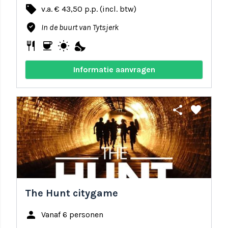
local_offer
v.a. € 43,50 p.p. (incl. btw)
where_to_vote
In de buurt van Tytsjerk
restaurant
coffee
wb_sunny
nights_stay
Informatie aanvragen
share
favorite
The Hunt citygame
person
Vanaf 6 personen