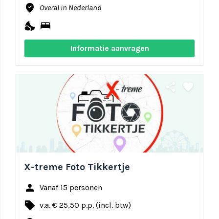
where_to_vote
Overal in Nederland
nights_stay
bed
Informatie aanvragen
share
favorite
X-treme Foto Tikkertje
person
Vanaf 15 personen
local_offer
v.a. € 25,50 p.p. (incl. btw)