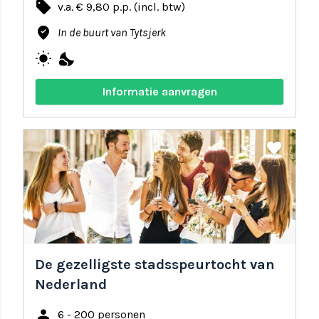
local_offer
v.a. € 9,80 p.p. (incl. btw)
where_to_vote
In de buurt van Tytsjerk
wb_sunny
nights_stay
Informatie aanvragen
share
favorite
De gezelligste stadsspeurtocht van
Nederland
person
6 - 200 personen