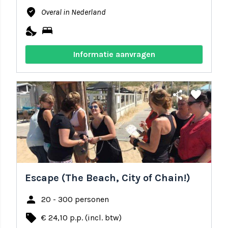
where_to_vote
Overal in Nederland
nights_stay
bed
Informatie aanvragen
share
favorite
Escape (The Beach, City of Chain!)
person
20 - 300 personen
local_offer
€ 24,10 p.p. (incl. btw)