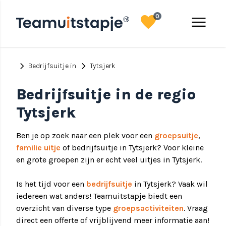
favorite
menu
0
chevron_right
chevron_right
Bedrijfsuitje in
Tytsjerk
Bedrijfsuitje in de regio
Tytsjerk
Ben je op zoek naar een plek voor een
groepsuitje
,
familie uitje
of bedrijfsuitje in Tytsjerk? Voor kleine
en grote groepen zijn er echt veel uitjes in Tytsjerk.
Is het tijd voor een
bedrijfsuitje
in Tytsjerk? Vaak wil
iedereen wat anders! Teamuitstapje biedt een
overzicht van diverse type
groepsactiviteiten
. Vraag
direct een offerte of vrijblijvend meer informatie aan!