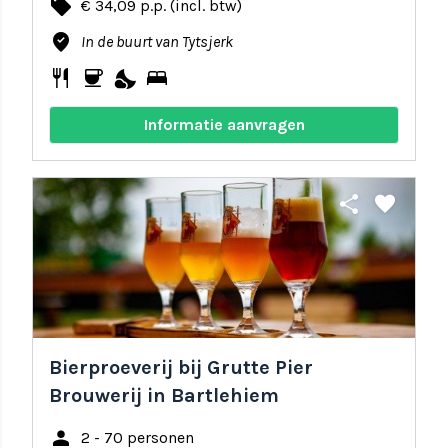
local_offer
€ 34,09 p.p. (incl. btw)
where_to_vote
In de buurt van Tytsjerk
restaurant
coffee
nights_stay
bed
Informatie aanvragen
share
favorite
Bierproeverij bij Grutte Pier
Brouwerij in Bartlehiem
person
2 - 70 personen