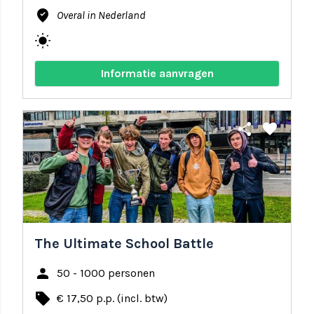
where_to_vote
Overal in Nederland
wb_sunny
Informatie aanvragen
share
favorite
The Ultimate School Battle
person
50 - 1000 personen
local_offer
€ 17,50 p.p. (incl. btw)