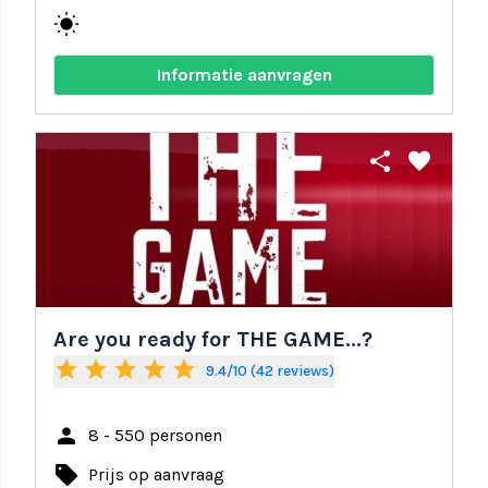
wb_sunny
Informatie aanvragen
share
favorite
Are you ready for THE GAME...?
star
star
star
star
star
9.4/10 (42 reviews)
person
8 - 550 personen
local_offer
Prijs op aanvraag