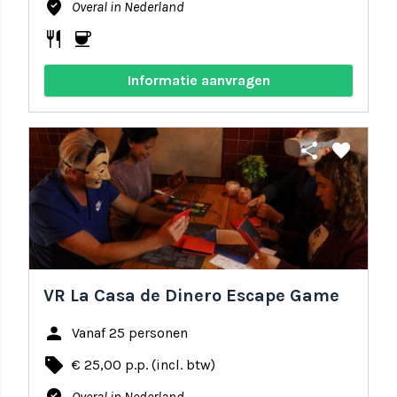
where_to_vote
Overal in Nederland
restaurant
coffee
Informatie aanvragen
share
favorite
VR La Casa de Dinero Escape Game
person
Vanaf 25 personen
local_offer
€ 25,00 p.p. (incl. btw)
Overal in Nederland