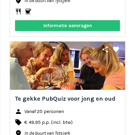
where_to_vote
In de buurt van Tytsjerk
restaurant
coffee
Informatie aanvragen
share
favorite
Te gekke PubQuiz voor jong en oud
person
Vanaf 25 personen
local_offer
€ 49,95 p.p. (incl. btw)
where_to_vote
In de buurt van Tytsjerk