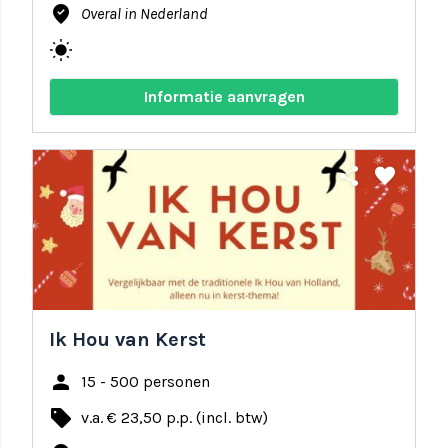
where_to_vote
Overal in Nederland
wb_sunny
Informatie aanvragen
share
favorite
Ik Hou van Kerst
person
15 - 500 personen
local_offer
v.a. € 23,50 p.p. (incl. btw)