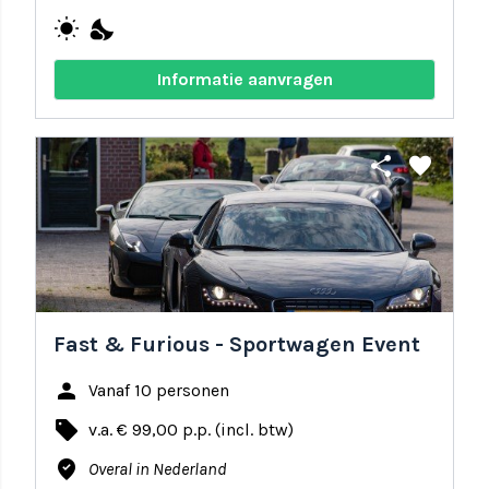
wb_sunny
nights_stay
Informatie aanvragen
share
favorite
Fast & Furious - Sportwagen Event
person
Vanaf 10 personen
local_offer
v.a. € 99,00 p.p. (incl. btw)
where_to_vote
Overal in Nederland