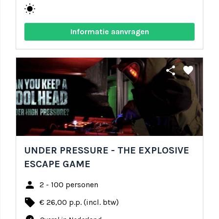
wb_sunny
Informatie aanvragen
share
favorite
UNDER PRESSURE - THE EXPLOSIVE
ESCAPE GAME
person
2 - 100 personen
local_offer
€ 26,00 p.p. (incl. btw)