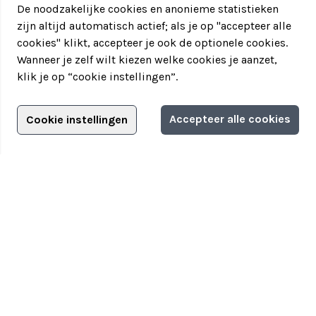
De noodzakelijke cookies en anonieme statistieken
zijn altijd automatisch actief; als je op "accepteer alle
cookies" klikt, accepteer je ook de optionele cookies.
Wanneer je zelf wilt kiezen welke cookies je aanzet,
klik je op “cookie instellingen”.
Adverteren?
Accepteer alle cookies
Cookie instellingen
Filter jouw teamuitstapje!
Adverteerdersopties
Teamuitstapje
> Over Teamuitstapje
> Inspiratie
> Bedrijfsuitje in...
Disclaimer
|
Privacyverklaring