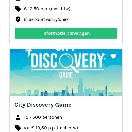
local_offer
€ 12,50 p.p. (incl. btw)
where_to_vote
In de buurt van Tytsjerk
Informatie aanvragen
share
favorite
City Discovery Game
person
15 - 500 personen
local_offer
v.a. € 13,50 p.p. (incl. btw)