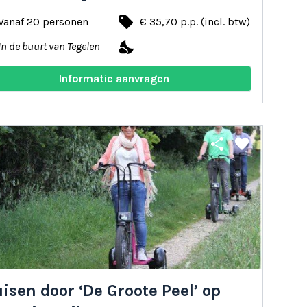
local_offer
Vanaf 20 personen
€ 35,70 p.p. (incl. btw)
nights_stay
In de buurt van Tegelen
Informatie aanvragen
share
favorite
isen door ‘De Groote Peel’ op