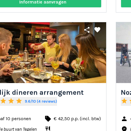
Informatie aanvragen
share
favorite
lijk dineren arrangement
No
star
star
star
star
s
9.6/10 (4 reviews)
local_offer
person
af 10 personen
€ 42,50 p.p. (incl. btw)
restaurant
where_to_vote
de buurt van Tegelen