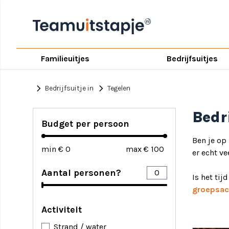
Familieuitjes
Bedrijfsuitjes
chevron_right
chevron_right
Bedrijfsuitje in
Tegelen
Bedr
Budget per persoon
Ben je op
min €
max €
er echt ve
Aantal personen?
Is het tij
groepsact
Activiteit
Strand / water