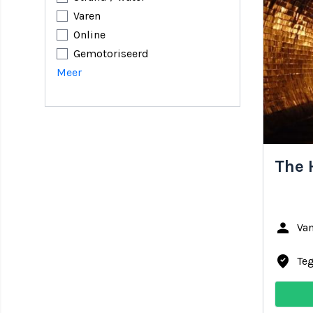
Varen
Online
Gemotoriseerd
Meer
The 
person
Van
where_to_vote
Te