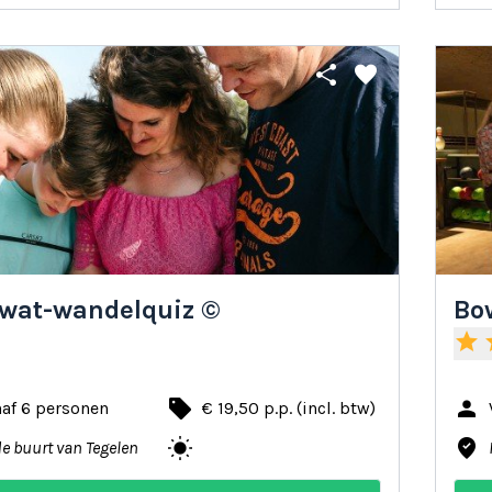
share
favorite
wat-wandelquiz ©
Bow
star
s
local_offer
person
af 6 personen
€ 19,50 p.p. (incl. btw)
wb_sunny
where_to_vote
de buurt van Tegelen