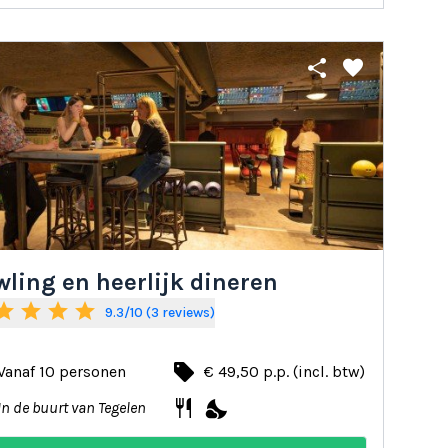
share
favorite
ling en heerlijk dineren
tar
star
star
star
9.3/10 (3 reviews)
local_offer
Vanaf 10 personen
€ 49,50 p.p. (incl. btw)
restaurant
nights_stay
In de buurt van Tegelen