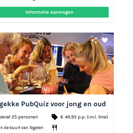
Informatie aanvragen
share
favorite
 gekke PubQuiz voor jong en oud
local_offer
Vanaf 25 personen
€ 49,95 p.p. (incl. btw)
restaurant
In de buurt van Tegelen