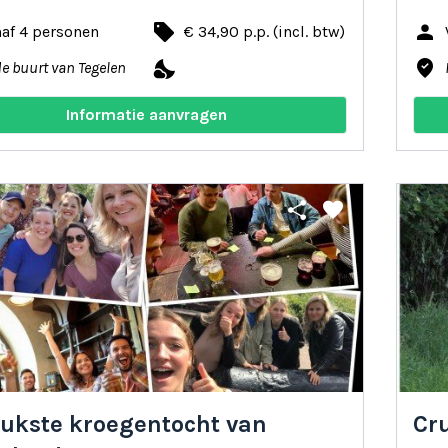
local_offer
person
af 4 personen
€ 34,90 p.p. (incl. btw)
nights_stay
where_to_vote
de buurt van Tegelen
Informatie aanvragen
share
favorite
eukste kroegentocht van
Cru