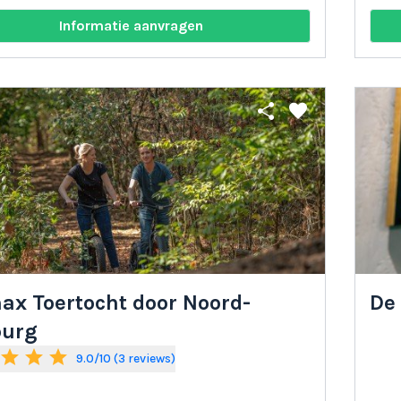
Informatie aanvragen
share
favorite
ax Toertocht door Noord-
De
burg
star
star
star
9.0/10 (3 reviews)