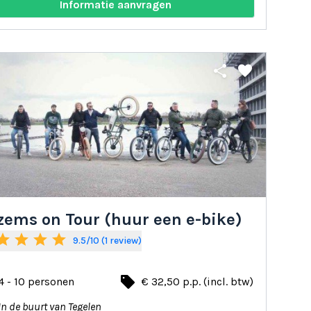
Informatie aanvragen
share
favorite
zems on Tour (huur een e-bike)
tar
star
star
star
9.5/10 (1 review)
local_offer
4 - 10 personen
€ 32,50 p.p. (incl. btw)
In de buurt van Tegelen