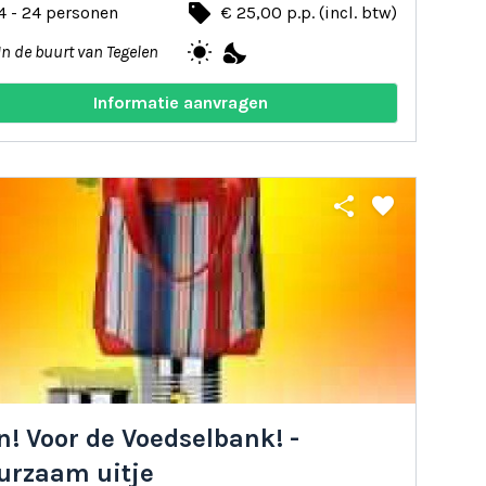
local_offer
4 - 24 personen
€ 25,00 p.p. (incl. btw)
wb_sunny
nights_stay
In de buurt van Tegelen
Informatie aanvragen
share
favorite
! Voor de Voedselbank! -
urzaam uitje