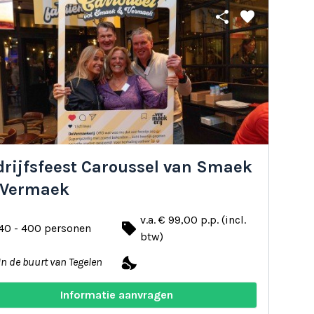
share
favorite
drijfsfeest Caroussel van Smaek
 Vermaek
v.a. € 99,00 p.p. (incl.
local_offer
40 - 400 personen
btw)
nights_stay
In de buurt van Tegelen
Informatie aanvragen