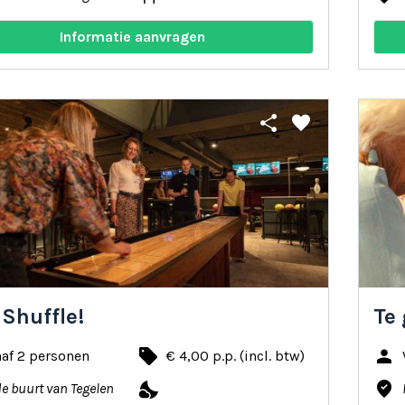
Informatie aanvragen
share
favorite
 Shuffle!
Te
local_offer
person
af 2 personen
€ 4,00 p.p. (incl. btw)
nights_stay
where_to_vote
de buurt van Tegelen