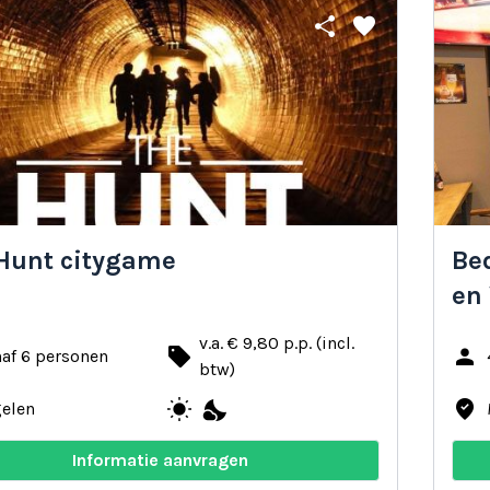
share
favorite
Hunt citygame
Be
en
v.a. € 9,80 p.p. (incl.
local_offer
person
af 6 personen
btw)
wb_sunny
nights_stay
where_to_vote
gelen
Informatie aanvragen