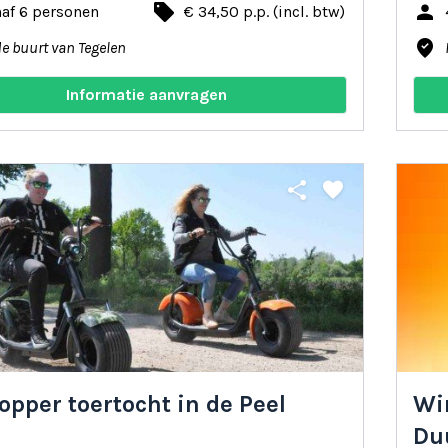
local_offer
person
af 6 personen
€ 34,50 p.p. (incl. btw)
where_to_vote
de buurt van Tegelen
Informatie aanvragen
share
favorite
opper toertocht in de Peel
Win
Du