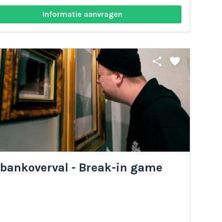
Informatie aanvragen
share
favorite
 bankoverval - Break-in game