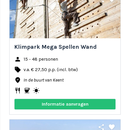
Klimpark Mega Spellen Wand
person
15 - 48 personen
local_offer
v.a. € 27,50 p.p. (incl. btw)
where_to_vote
In de buurt van Keent
restaurant
coffee
wb_sunny
Informatie aanvragen
share
favorite