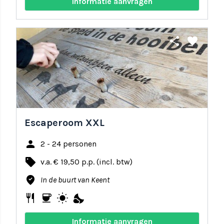
Informatie aanvragen
share
favorite
Escaperoom XXL
person
2 - 24 personen
local_offer
v.a. € 19,50 p.p. (incl. btw)
where_to_vote
In de buurt van Keent
restaurant
coffee
wb_sunny
nights_stay
Informatie aanvragen