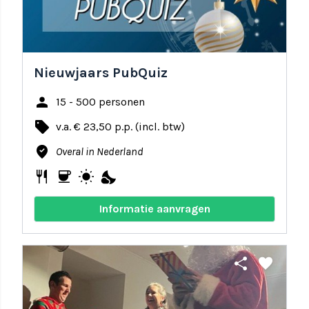
Nieuwjaars PubQuiz
person
15 - 500 personen
local_offer
v.a. € 23,50 p.p. (incl. btw)
where_to_vote
Overal in Nederland
restaurant
coffee
wb_sunny
nights_stay
Informatie aanvragen
share
favorite