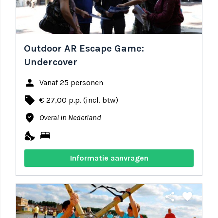
Outdoor AR Escape Game:
Undercover
person
Vanaf 25 personen
local_offer
€ 27,00 p.p. (incl. btw)
where_to_vote
Overal in Nederland
nights_stay
bed
Informatie aanvragen
share
favorite