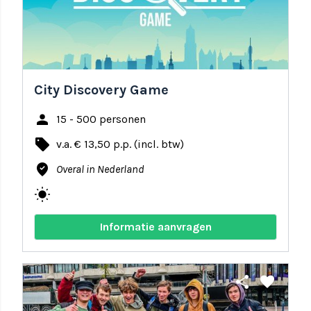
City Discovery Game
person
15 - 500 personen
local_offer
v.a. € 13,50 p.p. (incl. btw)
where_to_vote
Overal in Nederland
wb_sunny
Informatie aanvragen
share
favorite