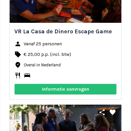
VR La Casa de Dinero Escape Game
person
Vanaf 25 personen
local_offer
€ 25,00 p.p. (incl. btw)
where_to_vote
Overal in Nederland
restaurant
bed
Informatie aanvragen
share
favorite