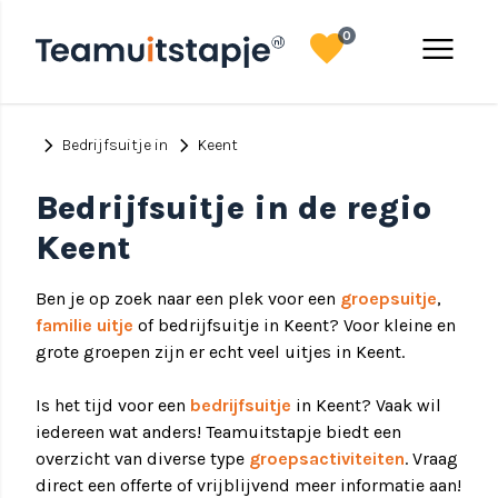
favorite
menu
0
chevron_right
chevron_right
Bedrijfsuitje in
Keent
Bedrijfsuitje in de regio
Keent
Ben je op zoek naar een plek voor een
groepsuitje
,
familie uitje
of bedrijfsuitje in Keent? Voor kleine en
grote groepen zijn er echt veel uitjes in Keent.
Is het tijd voor een
bedrijfsuitje
in Keent? Vaak wil
iedereen wat anders! Teamuitstapje biedt een
overzicht van diverse type
groepsactiviteiten
. Vraag
direct een offerte of vrijblijvend meer informatie aan!