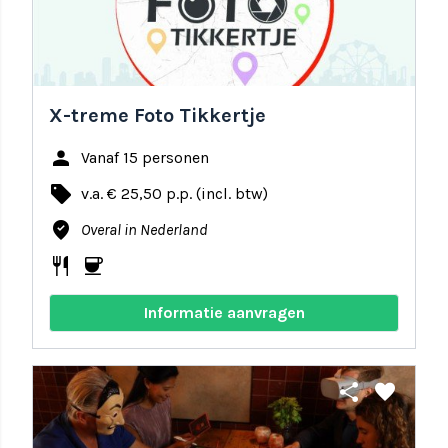
X-treme Foto Tikkertje
person
Vanaf 15 personen
local_offer
v.a. € 25,50 p.p. (incl. btw)
where_to_vote
Overal in Nederland
restaurant
coffee
Informatie aanvragen
share
favorite