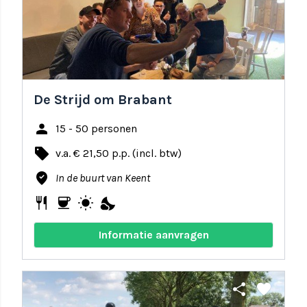
De Strijd om Brabant
person
15 - 50 personen
local_offer
v.a. € 21,50 p.p. (incl. btw)
where_to_vote
In de buurt van Keent
restaurant
coffee
wb_sunny
nights_stay
Informatie aanvragen
share
favorite