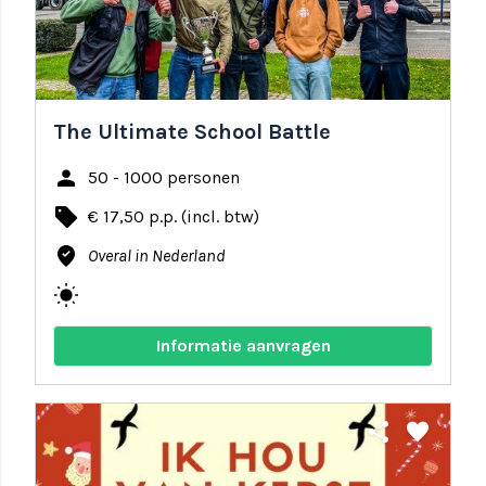
The Ultimate School Battle
person
50 - 1000 personen
local_offer
€ 17,50 p.p. (incl. btw)
where_to_vote
Overal in Nederland
wb_sunny
Informatie aanvragen
share
favorite