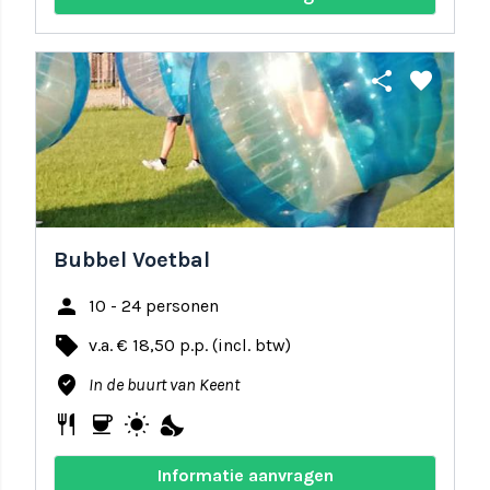
share
favorite
Bubbel Voetbal
person
10 - 24 personen
local_offer
v.a. € 18,50 p.p. (incl. btw)
where_to_vote
In de buurt van Keent
restaurant
coffee
wb_sunny
nights_stay
Informatie aanvragen