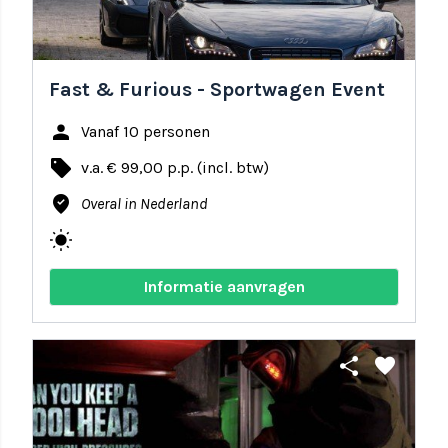
Fast & Furious - Sportwagen Event
person
Vanaf 10 personen
local_offer
v.a. € 99,00 p.p. (incl. btw)
where_to_vote
Overal in Nederland
wb_sunny
Informatie aanvragen
share
favorite