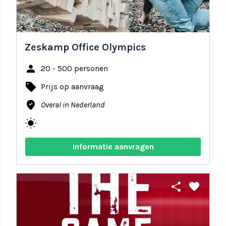
Zeskamp Office Olympics
person
20 - 500 personen
local_offer
Prijs op aanvraag
where_to_vote
Overal in Nederland
wb_sunny
Informatie aanvragen
share
favorite