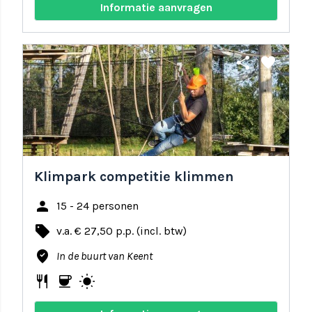
Informatie aanvragen
share
favorite
Klimpark competitie klimmen
person
15 - 24 personen
local_offer
v.a. € 27,50 p.p. (incl. btw)
where_to_vote
In de buurt van Keent
restaurant
coffee
wb_sunny