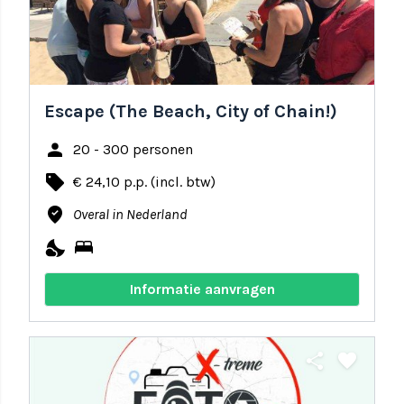
Escape (The Beach, City of Chain!)
person
20 - 300 personen
local_offer
€ 24,10 p.p. (incl. btw)
where_to_vote
Overal in Nederland
nights_stay
bed
Informatie aanvragen
share
favorite