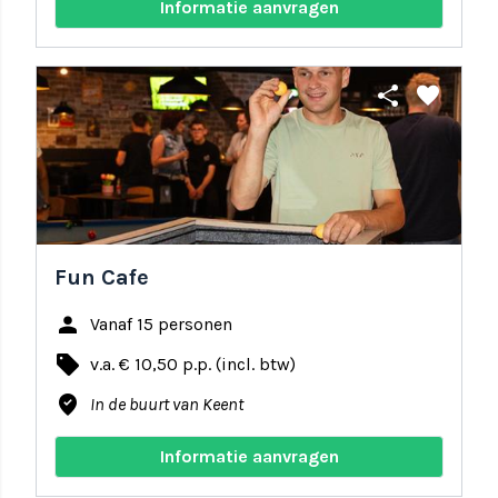
Informatie aanvragen
share
favorite
Fun Cafe
person
Vanaf 15 personen
local_offer
v.a. € 10,50 p.p. (incl. btw)
where_to_vote
In de buurt van Keent
Informatie aanvragen