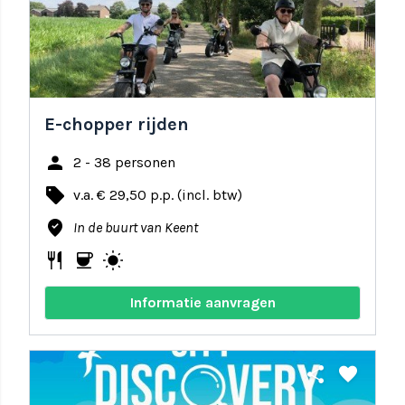
E-chopper rijden
person
2 - 38 personen
local_offer
v.a. € 29,50 p.p. (incl. btw)
where_to_vote
In de buurt van Keent
restaurant
coffee
wb_sunny
Informatie aanvragen
share
favorite