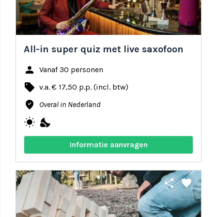
All-in super quiz met live saxofoon
person
Vanaf 30 personen
local_offer
v.a. € 17,50 p.p. (incl. btw)
where_to_vote
Overal in Nederland
wb_sunny
nights_stay
Informatie aanvragen
share
favorite