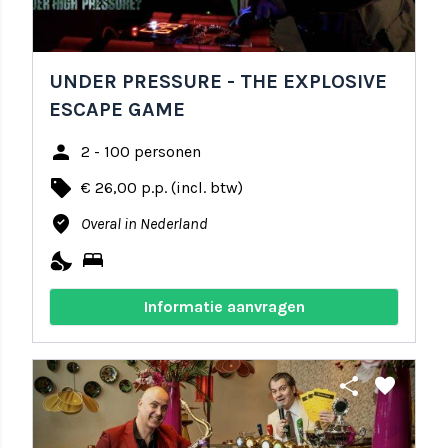
UNDER PRESSURE - THE EXPLOSIVE
ESCAPE GAME
person
2 - 100 personen
local_offer
€ 26,00 p.p. (incl. btw)
where_to_vote
Overal in Nederland
nights_stay
bed
Informatie aanvragen
share
favorite