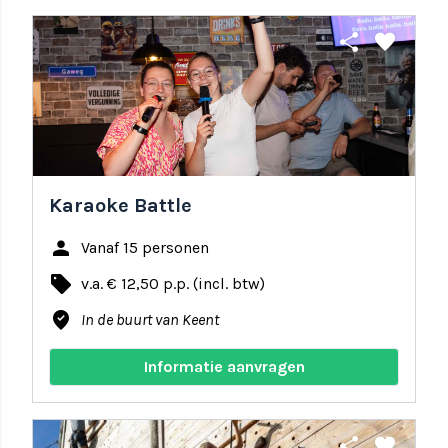
share
favorite
Karaoke Battle
person
Vanaf 15 personen
local_offer
v.a. € 12,50 p.p. (incl. btw)
where_to_vote
In de buurt van Keent
Informatie aanvragen
share
favorite