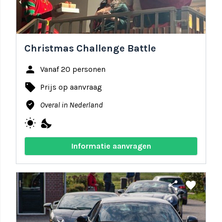
Christmas Challenge Battle
person
Vanaf 20 personen
local_offer
Prijs op aanvraag
where_to_vote
Overal in Nederland
wb_sunny
nights_stay
Informatie aanvragen
share
favorite