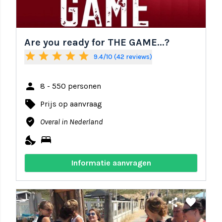
Are you ready for THE GAME...?
star
star
star
star
star
9.4/10 (42 reviews)
person
8 - 550 personen
local_offer
Prijs op aanvraag
where_to_vote
Overal in Nederland
nights_stay
bed
Informatie aanvragen
share
favorite