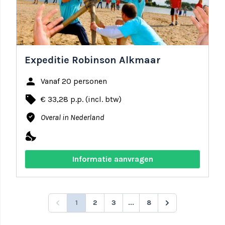
Expeditie Robinson Alkmaar
person
Vanaf 20 personen
local_offer
€ 33,28 p.p. (incl. btw)
where_to_vote
Overal in Nederland
nights_stay
Informatie aanvragen
1
2
3
...
8