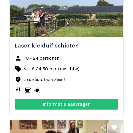
Laser kleiduif schieten
person
10 - 24 personen
local_offer
v.a. € 24,50 p.p. (incl. btw)
where_to_vote
In de buurt van Keent
restaurant
coffee
wb_sunny
Informatie aanvragen
share
favorite