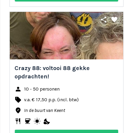
share
favorite
Crazy 88: voltooi 88 gekke
opdrachten!
person
10 - 50 personen
local_offer
v.a. € 17,50 p.p. (incl. btw)
where_to_vote
In de buurt van Keent
restaurant
coffee
wb_sunny
nights_stay