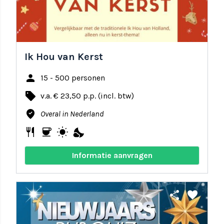
Ik Hou van Kerst
person
15 - 500 personen
local_offer
v.a. € 23,50 p.p. (incl. btw)
where_to_vote
Overal in Nederland
restaurant
coffee
wb_sunny
nights_stay
Informatie aanvragen
share
favorite