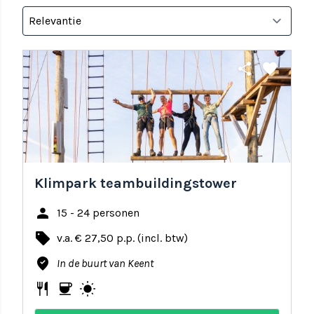
share
favorite
Klimpark teambuildingstower
person
15 - 24 personen
local_offer
v.a. € 27,50 p.p. (incl. btw)
where_to_vote
In de buurt van Keent
restaurant
coffee
wb_sunny