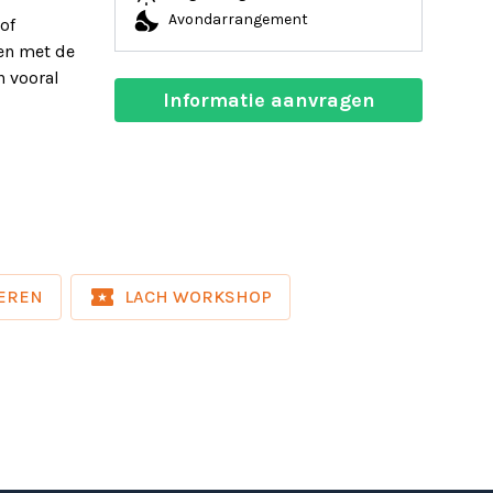
nights_stay
Avondarrangement
of
ten met de
n vooral
Informatie aanvragen
local_activity
DEREN
LACH WORKSHOP