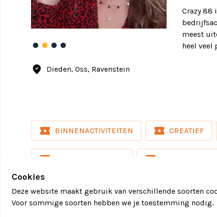
Crazy 88 i
bedrijfsa
meest uit
heel veel 
where_to_vote
Dieden, Oss, Ravenstein
local_activity
local_activity
BINNENACTIVITEITEN
CREATIEF
local_activity
local_activity
UITJES DEN BOSCH
UITJES NIJMEG
Cookies
Deze website maakt gebruik van verschillende soorten coo
Voor sommige soorten hebben we je toestemming nodig.