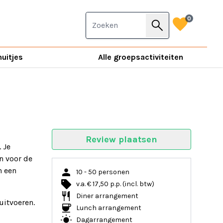
favorite
0
search
nuitjes
Alle groepsactiviteiten
Review plaatsen
 Je
n voor de
person
n een
10 - 50 personen
local_offer
v.a. € 17,50 p.p. (incl. btw)
restaurant
Diner arrangement
uitvoeren.
coffee
Lunch arrangement
wb_sunny
Dagarrangement