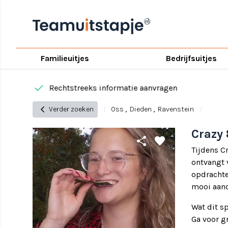
Familieuitjes
Bedrijfsuitjes
done
Rechtstreeks informatie aanvragen
chevron_left
Verder zoeken
|
Oss
,
Dieden
,
Ravenstein
/
Crazy 
share
favorite
Tijdens C
ontvangt 
opdrachte
mooi aand
Wat dit sp
Ga voor gr