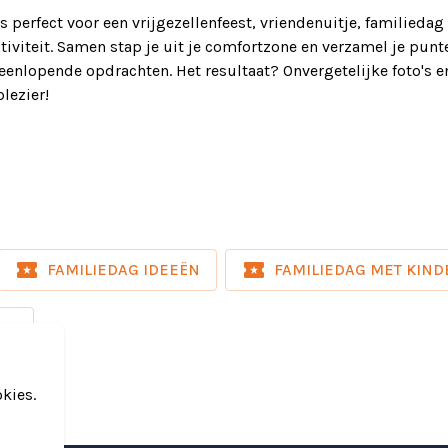
s perfect voor een vrijgezellenfeest, vriendenuitje, familiedag 
ctiviteit. Samen stap je uit je comfortzone en verzamel je pun
eenlopende opdrachten. Het resultaat? Onvergetelijke foto's e
plezier!
local_activity
local_activity
FAMILIEDAG IDEEËN
FAMILIEDAG MET KIN
EN
kies.