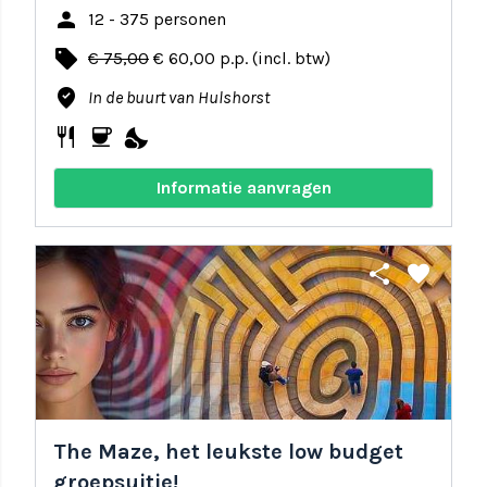
person
12 - 375 personen
local_offer
€ 75,00
€ 60,00 p.p. (incl. btw)
where_to_vote
In de buurt van Hulshorst
restaurant
coffee
nights_stay
Informatie aanvragen
share
favorite
The Maze, het leukste low budget
groepsuitje!