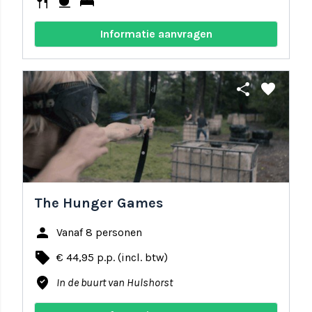
restaurant
coffee
bed
Informatie aanvragen
share
favorite
The Hunger Games
person
Vanaf 8 personen
local_offer
€ 44,95 p.p. (incl. btw)
where_to_vote
In de buurt van Hulshorst