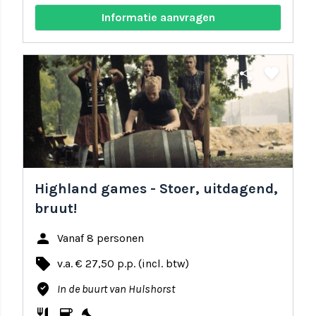
Informatie aanvragen
share
favorite
Highland games - Stoer, uitdagend,
bruut!
person
Vanaf 8 personen
local_offer
v.a. € 27,50 p.p. (incl. btw)
where_to_vote
In de buurt van Hulshorst
restaurant
coffee
nights_stay