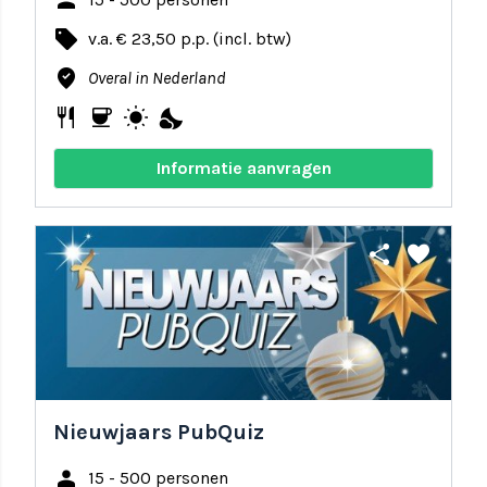
person
local_offer
v.a. € 23,50 p.p. (incl. btw)
where_to_vote
Overal in Nederland
restaurant
coffee
wb_sunny
nights_stay
Informatie aanvragen
share
favorite
Nieuwjaars PubQuiz
person
15 - 500 personen