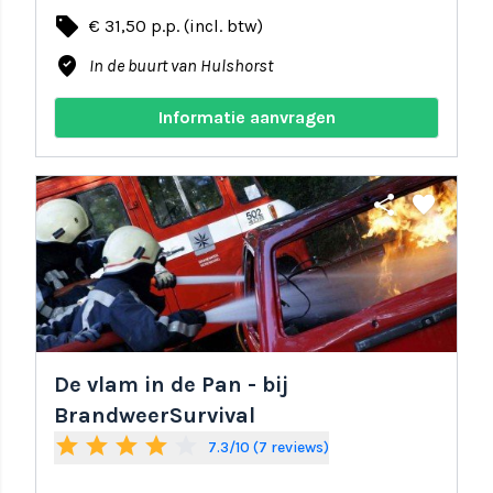
local_offer
€ 31,50 p.p. (incl. btw)
where_to_vote
In de buurt van Hulshorst
Informatie aanvragen
share
favorite
De vlam in de Pan - bij
BrandweerSurvival
star
star
star
star
star_border
7.3/10 (7 reviews)