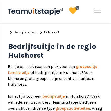
favorite
menu
0
chevron_right
chevron_right
Bedrijfsuitje in
Hulshorst
Bedrijfsuitje in de regio
Hulshorst
Ben je op zoek naar een plek voor een
groepsuitje
,
familie uitje
of bedrijfsuitje in Hulshorst? Voor
kleine en grote groepen zijn er echt veel uitjes in
Hulshorst.
Is het tijd voor een
bedrijfsuitje
in Hulshorst? Vaak
wil iedereen wat anders! Teamuitstapje biedt een
overzicht van diverse type
groepsactiviteiten
. Vraag