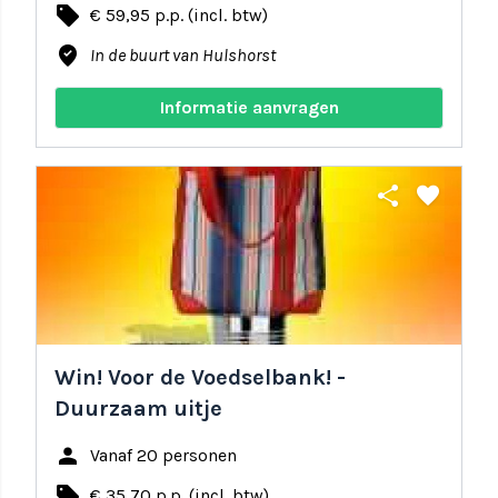
local_offer
€ 59,95 p.p. (incl. btw)
where_to_vote
In de buurt van Hulshorst
Informatie aanvragen
share
favorite
Win! Voor de Voedselbank! -
Duurzaam uitje
person
Vanaf 20 personen
local_offer
€ 35,70 p.p. (incl. btw)