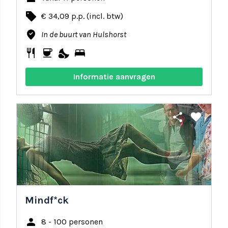
local_offer
€ 34,09 p.p. (incl. btw)
where_to_vote
In de buurt van Hulshorst
restaurant
coffee
nights_stay
bed
Informatie aanvragen
share
favorite
Mindf*ck
person
8 - 100 personen