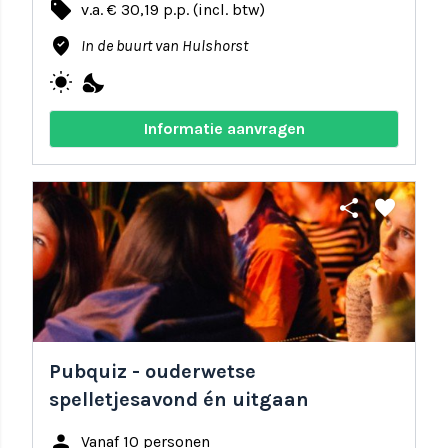
local_offer
v.a. € 30,19 p.p. (incl. btw)
where_to_vote
In de buurt van Hulshorst
wb_sunny
nights_stay
Informatie aanvragen
share
favorite
Pubquiz - ouderwetse
spelletjesavond én uitgaan
person
Vanaf 10 personen