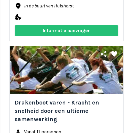
where_to_vote
In de buurt van Hulshorst
nights_stay
Informatie aanvragen
share
favorite
Drakenboot varen - Kracht en
snelheid door een ultieme
samenwerking
person
Vanaf 11 personen