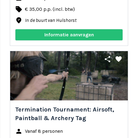
local_offer
€ 35,00 p.p. (incl. btw)
where_to_vote
In de buurt van Hulshorst
Informatie aanvragen
share
favorite
Termination Tournament: Airsoft,
Paintball & Archery Tag
person
Vanaf 8 personen