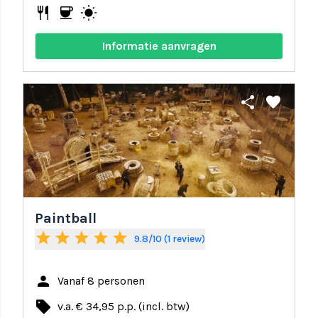
restaurant
coffee
wb_sunny
Informatie aanvragen
share
favorite
Paintball
star
star
star
star
star
9.8/10 (1 review)
person
Vanaf 8 personen
local_offer
v.a. € 34,95 p.p. (incl. btw)