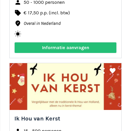
person
50 - 1000 personen
local_offer
€ 17,50 p.p. (incl. btw)
where_to_vote
Overal in Nederland
wb_sunny
Informatie aanvragen
share
favorite
Ik Hou van Kerst
15 - 500 personen