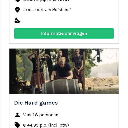
where_to_vote
In de buurt van Hulshorst
nights_stay
Informatie aanvragen
share
favorite
Die Hard games
person
Vanaf 8 personen
local_offer
€ 44,95 p.p. (incl. btw)