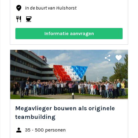
where_to_vote
In de buurt van Hulshorst
restaurant
coffee
Informatie aanvragen
share
favorite
Megavlieger bouwen als originele
teambuilding
person
35 - 500 personen