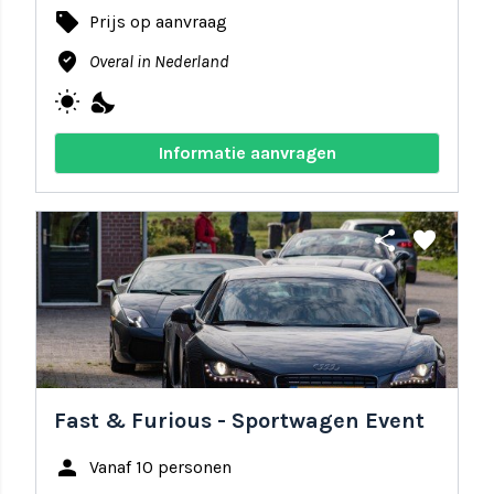
local_offer
Prijs op aanvraag
where_to_vote
Overal in Nederland
wb_sunny
nights_stay
Informatie aanvragen
share
favorite
Fast & Furious - Sportwagen Event
person
Vanaf 10 personen