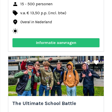
person
15 - 500 personen
local_offer
v.a. € 13,50 p.p. (incl. btw)
where_to_vote
Overal in Nederland
wb_sunny
Informatie aanvragen
share
favorite
The Ultimate School Battle