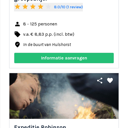
star
star
star
star
star_border
8.0/10 (1 review)
person
8 - 125 personen
local_offer
v.a. € 8,83 p.p. (incl. btw)
where_to_vote
In de buurt van Hulshorst
Informatie aanvragen
share
favorite
Expeditie Robinson