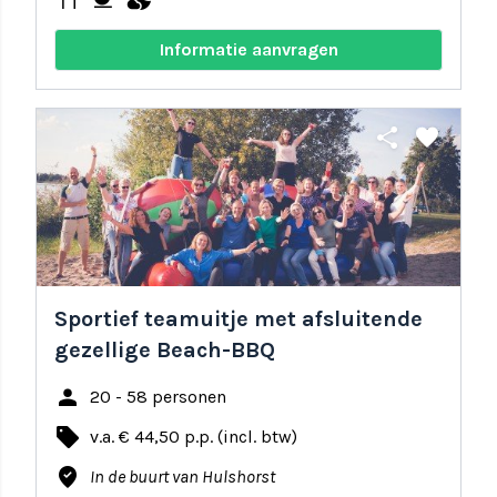
Informatie aanvragen
share
favorite
Sportief teamuitje met afsluitende
gezellige Beach-BBQ
person
20 - 58 personen
local_offer
v.a. € 44,50 p.p. (incl. btw)
where_to_vote
In de buurt van Hulshorst