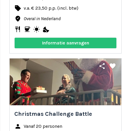
local_offer
v.a. € 23,50 p.p. (incl. btw)
where_to_vote
Overal in Nederland
restaurant
coffee
wb_sunny
nights_stay
Informatie aanvragen
share
favorite
Christmas Challenge Battle
person
Vanaf 20 personen