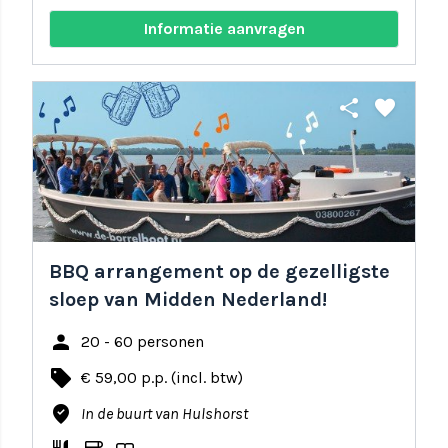
Informatie aanvragen
share
favorite
BBQ arrangement op de gezelligste
sloep van Midden Nederland!
person
20 - 60 personen
local_offer
€ 59,00 p.p. (incl. btw)
where_to_vote
In de buurt van Hulshorst