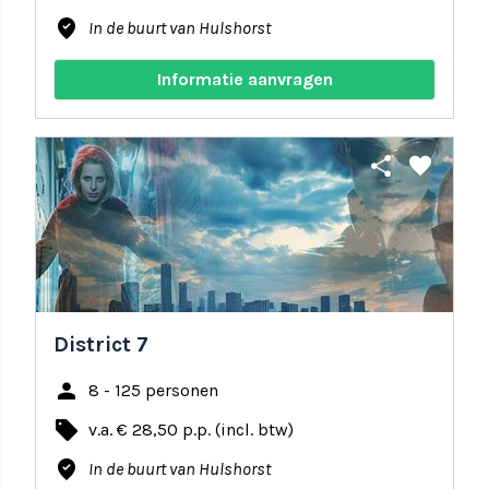
where_to_vote
In de buurt van Hulshorst
Informatie aanvragen
share
favorite
District 7
person
8 - 125 personen
local_offer
v.a. € 28,50 p.p. (incl. btw)
where_to_vote
In de buurt van Hulshorst