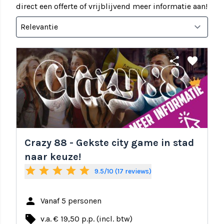
direct een offerte of vrijblijvend meer informatie aan!
share
favorite
Crazy 88 - Gekste city game in stad
naar keuze!
star
star
star
star
star
9.5/10 (17 reviews)
person
Vanaf 5 personen
local_offer
v.a. € 19,50 p.p. (incl. btw)