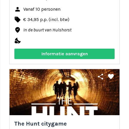
person
Vanaf 10 personen
local_offer
€ 34,95 p.p. (incl. btw)
where_to_vote
In de buurt van Hulshorst
nights_stay
Informatie aanvragen
share
favorite
The Hunt citygame