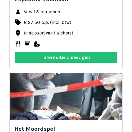
person
Vanaf 8 personen
local_offer
€ 27,50 p.p. (incl. btw)
where_to_vote
In de buurt van Hulshorst
restaurant
coffee
nights_stay
Informatie aanvragen
share
favorite
Het Moordspel