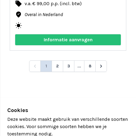
local_offer
v.a. € 99,00 p.p. (incl. btw)
where_to_vote
Overal in Nederland
wb_sunny
Informatie aanvragen
1
2
3
...
8
Cookies
Deze website maakt gebruik van verschillende soorten
cookies. Voor sommige soorten hebben we je
toestemming nodig.