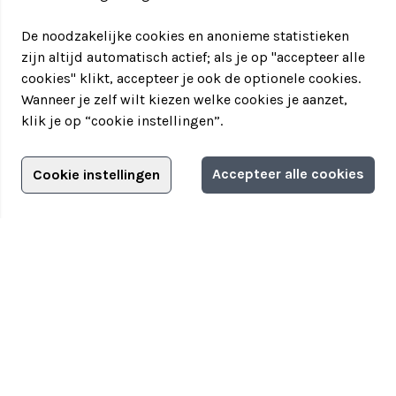
De noodzakelijke cookies en anonieme statistieken
zijn altijd automatisch actief; als je op "accepteer alle
cookies" klikt, accepteer je ook de optionele cookies.
Wanneer je zelf wilt kiezen welke cookies je aanzet,
klik je op “cookie instellingen”.
Adverteren?
Accepteer alle cookies
Cookie instellingen
Filter jouw teamuitstapje!
Adverteerdersopties
Teamuitstapje
> Over Teamuitstapje
> Inspiratie
> Bedrijfsuitje in...
Disclaimer
|
Privacyverklaring