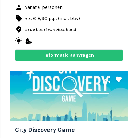
person
Vanaf 6 personen
local_offer
v.a. € 9,80 p.p. (incl. btw)
where_to_vote
In de buurt van Hulshorst
wb_sunny
nights_stay
Informatie aanvragen
share
favorite
City Discovery Game