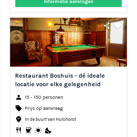
Informatie aanvragen
share
favorite
Restaurant Boshuis - dé ideale
locatie voor elke gelegenheid
person
15 - 150 personen
local_offer
Prijs op aanvraag
where_to_vote
In de buurt van Hulshorst
restaurant
coffee
wb_sunny
nights_stay