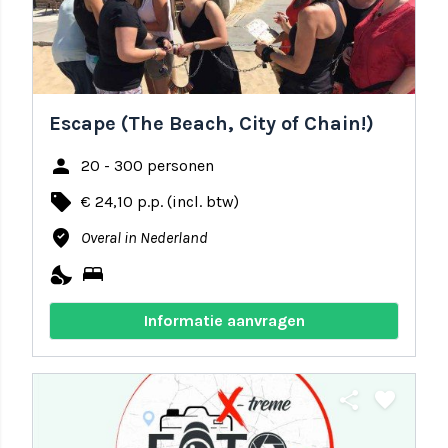
Escape (The Beach, City of Chain!)
person
20 - 300 personen
local_offer
€ 24,10 p.p. (incl. btw)
where_to_vote
Overal in Nederland
nights_stay
bed
Informatie aanvragen
share
favorite