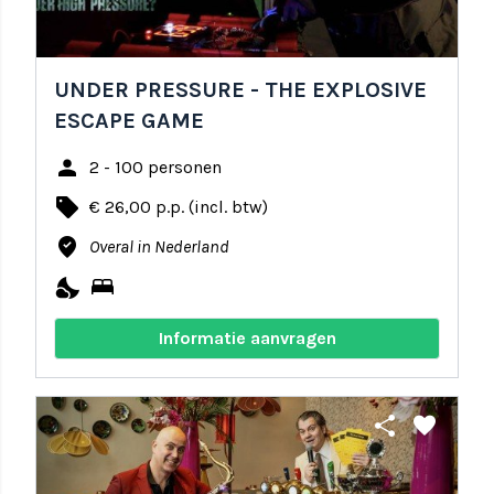
UNDER PRESSURE - THE EXPLOSIVE
ESCAPE GAME
person
2 - 100 personen
local_offer
€ 26,00 p.p. (incl. btw)
where_to_vote
Overal in Nederland
nights_stay
bed
Informatie aanvragen
share
favorite