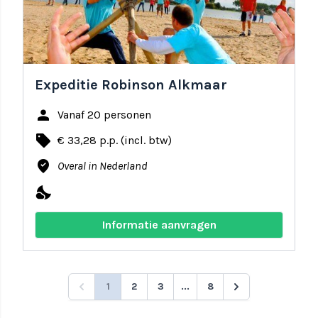
Expeditie Robinson Alkmaar
person
Vanaf 20 personen
local_offer
€ 33,28 p.p. (incl. btw)
where_to_vote
Overal in Nederland
nights_stay
Informatie aanvragen
1
2
3
...
8