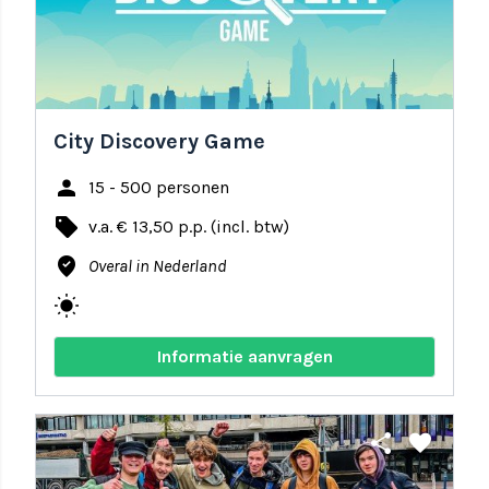
City Discovery Game
person
15 - 500 personen
local_offer
v.a. € 13,50 p.p. (incl. btw)
where_to_vote
Overal in Nederland
wb_sunny
Informatie aanvragen
share
favorite