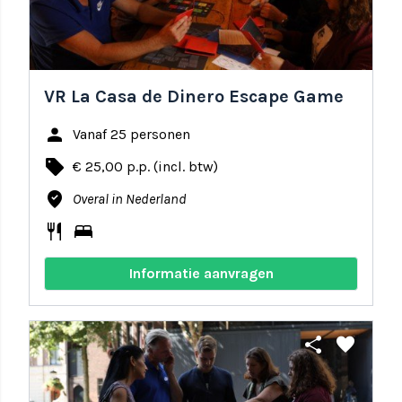
VR La Casa de Dinero Escape Game
person
Vanaf 25 personen
local_offer
€ 25,00 p.p. (incl. btw)
where_to_vote
Overal in Nederland
restaurant
bed
Informatie aanvragen
share
favorite