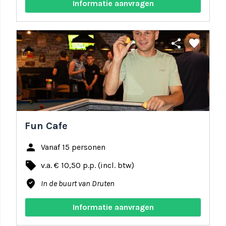
Informatie aanvragen
share
favorite
Fun Cafe
person
Vanaf 15 personen
local_offer
v.a. € 10,50 p.p. (incl. btw)
where_to_vote
In de buurt van Druten
Informatie aanvragen