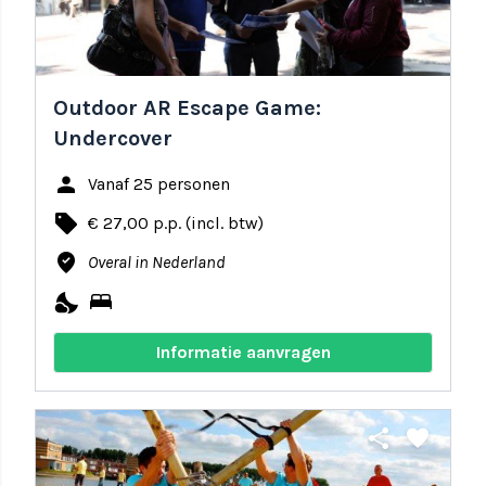
Outdoor AR Escape Game:
Undercover
person
Vanaf 25 personen
local_offer
€ 27,00 p.p. (incl. btw)
where_to_vote
Overal in Nederland
nights_stay
bed
Informatie aanvragen
share
favorite