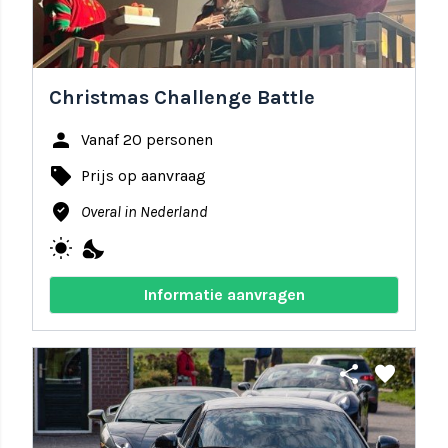
Christmas Challenge Battle
person
Vanaf 20 personen
local_offer
Prijs op aanvraag
where_to_vote
Overal in Nederland
wb_sunny
nights_stay
Informatie aanvragen
share
favorite