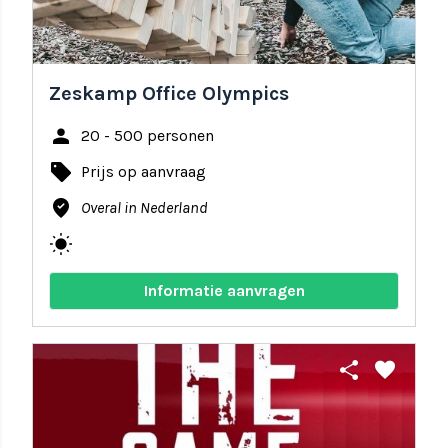
Zeskamp Office Olympics
person
20 - 500 personen
local_offer
Prijs op aanvraag
where_to_vote
Overal in Nederland
wb_sunny
Informatie aanvragen
share
favorite