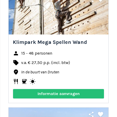
Klimpark Mega Spellen Wand
person
15 - 48 personen
local_offer
v.a. € 27,50 p.p. (incl. btw)
where_to_vote
In de buurt van Druten
restaurant
coffee
wb_sunny
Informatie aanvragen
share
favorite