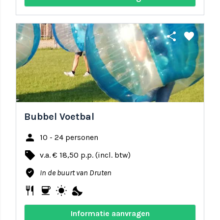
share
favorite
Bubbel Voetbal
person
10 - 24 personen
local_offer
v.a. € 18,50 p.p. (incl. btw)
where_to_vote
In de buurt van Druten
restaurant
coffee
wb_sunny
nights_stay
Informatie aanvragen