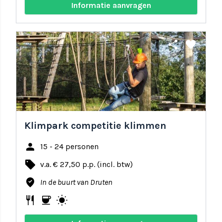
Informatie aanvragen
share
favorite
Klimpark competitie klimmen
person
15 - 24 personen
local_offer
v.a. € 27,50 p.p. (incl. btw)
where_to_vote
In de buurt van Druten
restaurant
coffee
wb_sunny