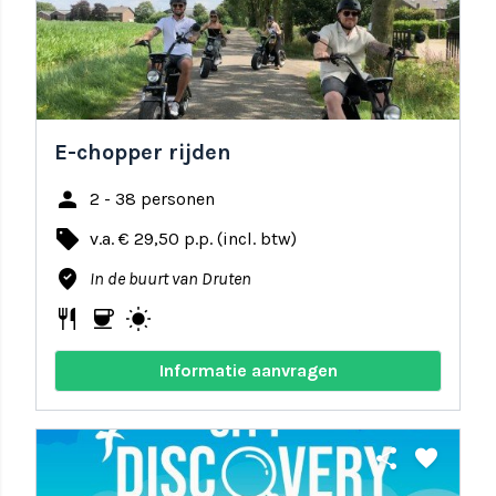
E-chopper rijden
person
2 - 38 personen
local_offer
v.a. € 29,50 p.p. (incl. btw)
where_to_vote
In de buurt van Druten
restaurant
coffee
wb_sunny
Informatie aanvragen
share
favorite