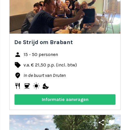
De Strijd om Brabant
person
15 - 50 personen
local_offer
v.a. € 21,50 p.p. (incl. btw)
where_to_vote
In de buurt van Druten
restaurant
coffee
wb_sunny
nights_stay
Informatie aanvragen
share
favorite