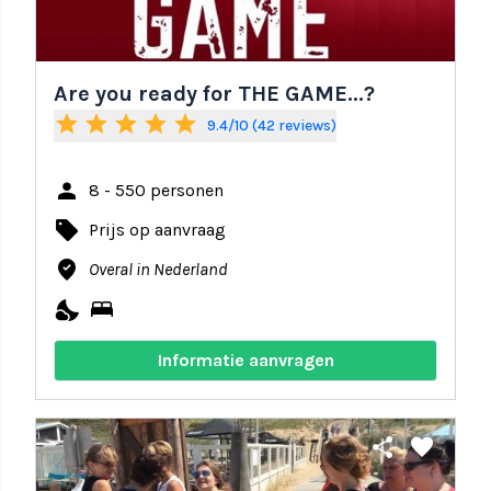
Are you ready for THE GAME...?
star
star
star
star
star
9.4/10 (42 reviews)
person
8 - 550 personen
local_offer
Prijs op aanvraag
where_to_vote
Overal in Nederland
nights_stay
bed
Informatie aanvragen
share
favorite