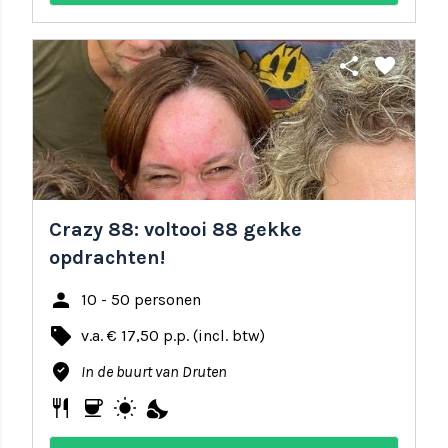
share
favorite
Crazy 88: voltooi 88 gekke
opdrachten!
person
10 - 50 personen
local_offer
v.a. € 17,50 p.p. (incl. btw)
where_to_vote
In de buurt van Druten
restaurant
coffee
wb_sunny
nights_stay