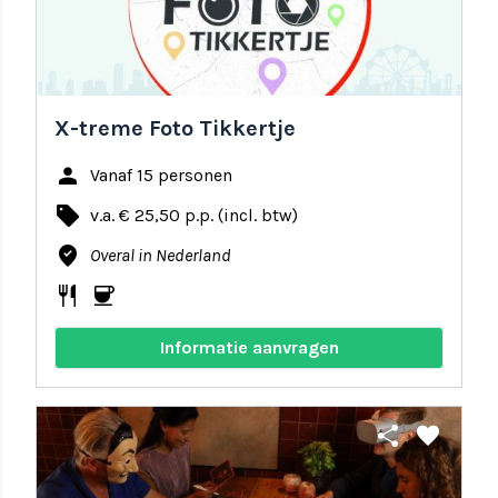
X-treme Foto Tikkertje
person
Vanaf 15 personen
local_offer
v.a. € 25,50 p.p. (incl. btw)
where_to_vote
Overal in Nederland
restaurant
coffee
Informatie aanvragen
share
favorite