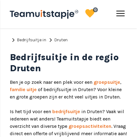
favorite
menu
0
chevron_right
chevron_right
Bedrijfsuitje in
Druten
Bedrijfsuitje in de regio
Druten
Ben je op zoek naar een plek voor een
groepsuitje
,
familie uitje
of bedrijfsuitje in Druten? Voor kleine
en grote groepen zijn er echt veel uitjes in Druten.
Is het tijd voor een
bedrijfsuitje
in Druten? Vaak wil
iedereen wat anders! Teamuitstapje biedt een
overzicht van diverse type
groepsactiviteiten
. Vraag
direct een offerte of vrijblijvend meer informatie aan!