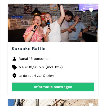
share
favorite
Karaoke Battle
person
Vanaf 15 personen
local_offer
v.a. € 12,50 p.p. (incl. btw)
where_to_vote
In de buurt van Druten
Informatie aanvragen
share
favorite