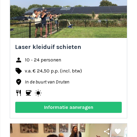
Laser kleiduif schieten
person
10 - 24 personen
local_offer
v.a. € 24,50 p.p. (incl. btw)
where_to_vote
In de buurt van Druten
restaurant
coffee
wb_sunny
Informatie aanvragen
share
favorite