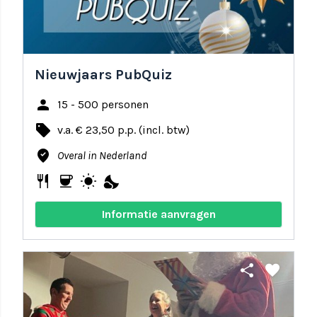
Nieuwjaars PubQuiz
person
15 - 500 personen
local_offer
v.a. € 23,50 p.p. (incl. btw)
where_to_vote
Overal in Nederland
restaurant
coffee
wb_sunny
nights_stay
Informatie aanvragen
share
favorite