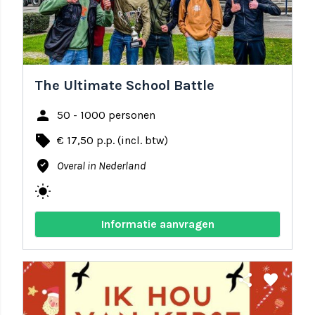
The Ultimate School Battle
person
50 - 1000 personen
local_offer
€ 17,50 p.p. (incl. btw)
where_to_vote
Overal in Nederland
wb_sunny
Informatie aanvragen
share
favorite