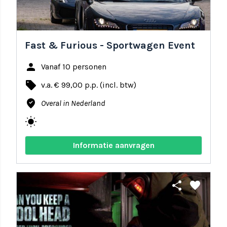
Fast & Furious - Sportwagen Event
person
Vanaf 10 personen
local_offer
v.a. € 99,00 p.p. (incl. btw)
where_to_vote
Overal in Nederland
wb_sunny
Informatie aanvragen
share
favorite