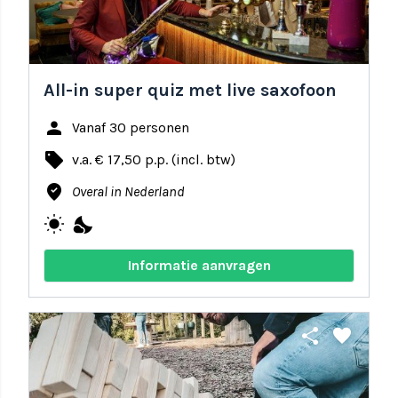
All-in super quiz met live saxofoon
person
Vanaf 30 personen
local_offer
v.a. € 17,50 p.p. (incl. btw)
where_to_vote
Overal in Nederland
wb_sunny
nights_stay
Informatie aanvragen
share
favorite