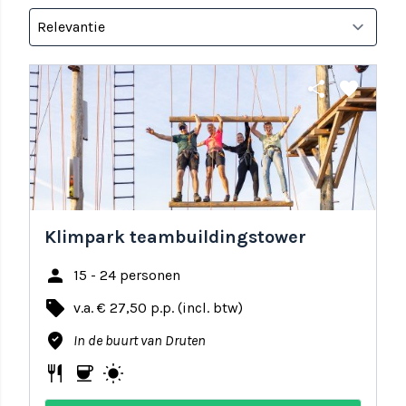
share
favorite
Klimpark teambuildingstower
person
15 - 24 personen
local_offer
v.a. € 27,50 p.p. (incl. btw)
where_to_vote
In de buurt van Druten
restaurant
coffee
wb_sunny