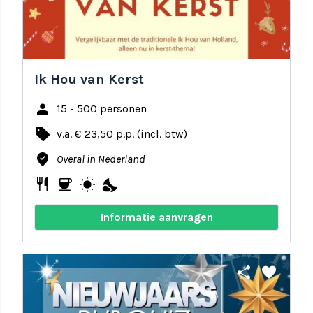
Ik Hou van Kerst
person
15 - 500 personen
local_offer
v.a. € 23,50 p.p. (incl. btw)
where_to_vote
Overal in Nederland
restaurant
coffee
wb_sunny
nights_stay
Informatie aanvragen
share
favorite