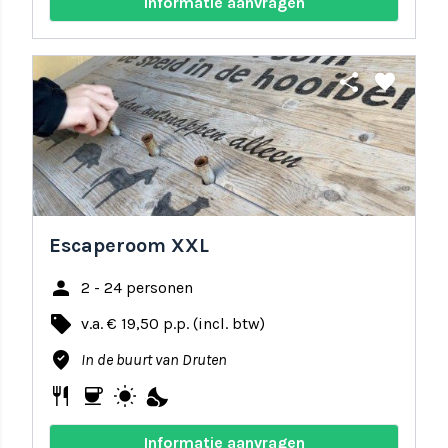
Informatie aanvragen
share
favorite
Escaperoom XXL
person
2 - 24 personen
local_offer
v.a. € 19,50 p.p. (incl. btw)
where_to_vote
In de buurt van Druten
restaurant
coffee
wb_sunny
nights_stay
Informatie aanvragen