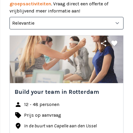
groepsactiviteiten
. Vraag direct een offerte of
vrijblijvend meer informatie aan!
share
favorite
Build your team in Rotterdam
person
12 - 48 personen
local_offer
Prijs op aanvraag
where_to_vote
In de buurt van Capelle aan den IJssel