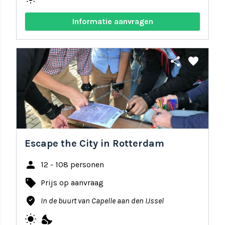
Informatie aanvragen
share
favorite
Escape the City in Rotterdam
person
12 - 108 personen
local_offer
Prijs op aanvraag
where_to_vote
In de buurt van Capelle aan den IJssel
wb_sunny
nights_stay