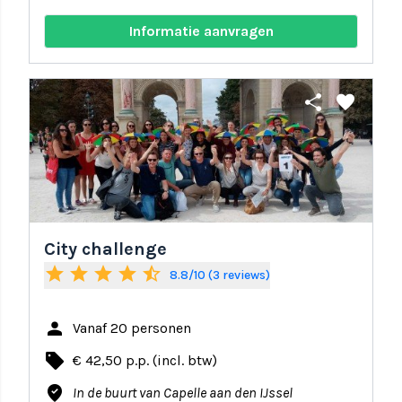
Informatie aanvragen
share
favorite
City challenge
star
star
star
star
star_half
8.8/10 (3 reviews)
person
Vanaf 20 personen
local_offer
€ 42,50 p.p. (incl. btw)
where_to_vote
In de buurt van Capelle aan den IJssel