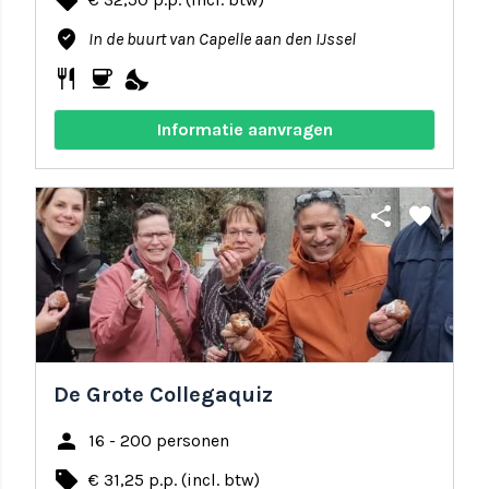
local_offer
where_to_vote
In de buurt van Capelle aan den IJssel
restaurant
coffee
nights_stay
Informatie aanvragen
share
favorite
De Grote Collegaquiz
person
16 - 200 personen
local_offer
€ 31,25 p.p. (incl. btw)