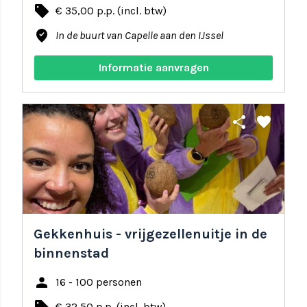
local_offer
€ 35,00 p.p. (incl. btw)
where_to_vote
In de buurt van Capelle aan den IJssel
Informatie aanvragen
share
favorite
Gekkenhuis - vrijgezellenuitje in de
binnenstad
person
16 - 100 personen
€ 32,50 p.p. (incl. btw)