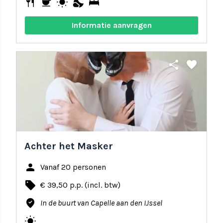
restaurant
coffee
wb_sunny
nights_stay
bed
Informatie aanvragen
share
favorite
Achter het Masker
person
Vanaf 20 personen
local_offer
€ 39,50 p.p. (incl. btw)
where_to_vote
In de buurt van Capelle aan den IJssel
wb_sunny