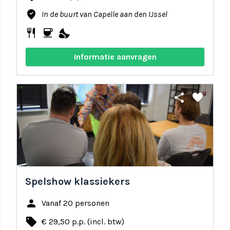
where_to_vote
In de buurt van Capelle aan den IJssel
restaurant
coffee
nights_stay
Informatie aanvragen
share
favorite
Spelshow klassiekers
person
Vanaf 20 personen
local_offer
€ 29,50 p.p. (incl. btw)