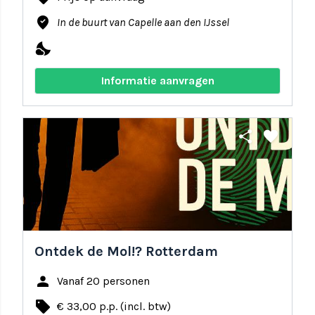
where_to_vote
In de buurt van Capelle aan den IJssel
nights_stay
Informatie aanvragen
share
favorite
Ontdek de Mol!? Rotterdam
person
Vanaf 20 personen
local_offer
€ 33,00 p.p. (incl. btw)