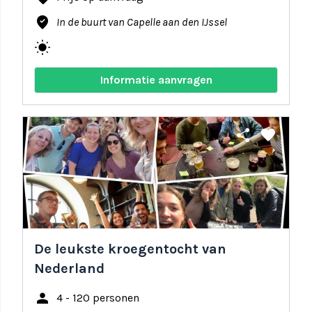
where_to_vote
In de buurt van Capelle aan den IJssel
wb_sunny
Informatie aanvragen
share
favorite
De leukste kroegentocht van
Nederland
person
4 - 120 personen