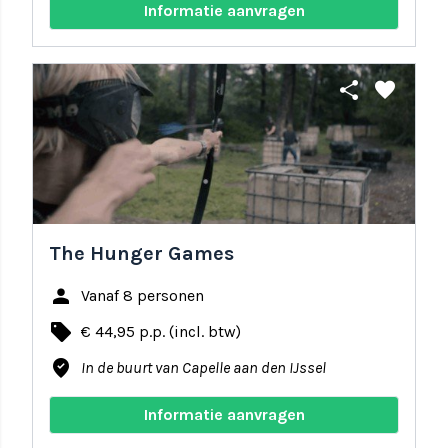
Informatie aanvragen
share
favorite
The Hunger Games
person
Vanaf 8 personen
local_offer
€ 44,95 p.p. (incl. btw)
where_to_vote
In de buurt van Capelle aan den IJssel
Informatie aanvragen