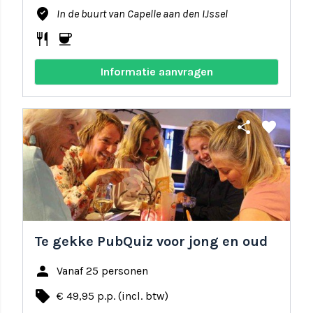
where_to_vote
In de buurt van Capelle aan den IJssel
restaurant
coffee
Informatie aanvragen
share
favorite
Te gekke PubQuiz voor jong en oud
person
Vanaf 25 personen
local_offer
€ 49,95 p.p. (incl. btw)