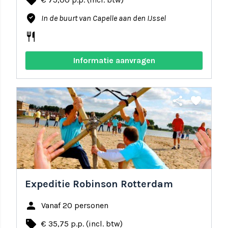
local_offer
where_to_vote
In de buurt van Capelle aan den IJssel
restaurant
Informatie aanvragen
share
favorite
Expeditie Robinson Rotterdam
person
Vanaf 20 personen
local_offer
€ 35,75 p.p. (incl. btw)