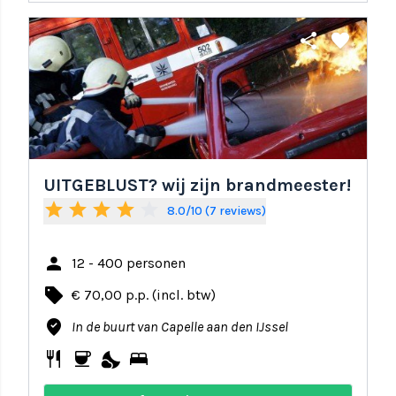
share
favorite
UITGEBLUST? wij zijn brandmeester!
star
star
star
star
star_border
8.0/10 (7 reviews)
person
12 - 400 personen
local_offer
€ 70,00 p.p. (incl. btw)
where_to_vote
In de buurt van Capelle aan den IJssel
restaurant
coffee
nights_stay
bed