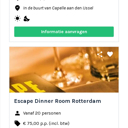
where_to_vote
In de buurt van Capelle aan den IJssel
wb_sunny
nights_stay
Informatie aanvragen
share
favorite
Escape Dinner Room Rotterdam
person
Vanaf 20 personen
local_offer
€ 75,00 p.p. (incl. btw)