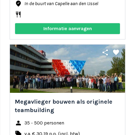
where_to_vote
In de buurt van Capelle aan den IJssel
restaurant
Informatie aanvragen
share
favorite
Megavlieger bouwen als originele
teambuilding
person
35 - 500 personen
local_offer
v.a. € 30,19 p.p. (incl. btw)