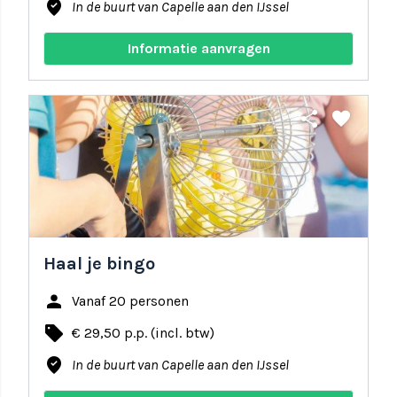
where_to_vote
In de buurt van Capelle aan den IJssel
Informatie aanvragen
share
favorite
Haal je bingo
person
Vanaf 20 personen
local_offer
€ 29,50 p.p. (incl. btw)
where_to_vote
In de buurt van Capelle aan den IJssel