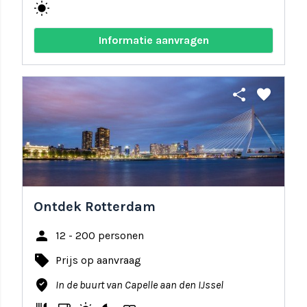
wb_sunny
Informatie aanvragen
share
favorite
Ontdek Rotterdam
person
12 - 200 personen
local_offer
Prijs op aanvraag
where_to_vote
In de buurt van Capelle aan den IJssel