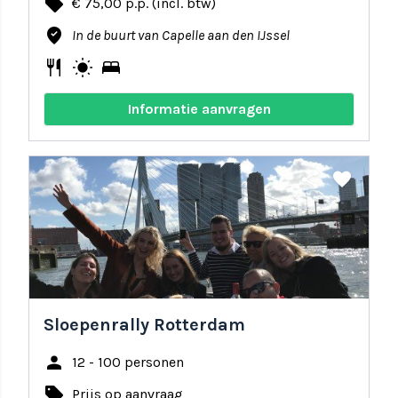
local_offer
€ 75,00 p.p. (incl. btw)
where_to_vote
In de buurt van Capelle aan den IJssel
restaurant
wb_sunny
bed
Informatie aanvragen
share
favorite
Sloepenrally Rotterdam
person
12 - 100 personen
local_offer
Prijs op aanvraag