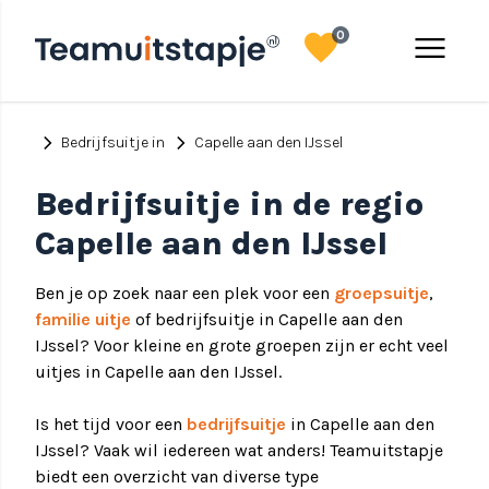
favorite
menu
0
chevron_right
chevron_right
Bedrijfsuitje in
Capelle aan den IJssel
Bedrijfsuitje in de regio
Capelle aan den IJssel
Ben je op zoek naar een plek voor een
groepsuitje
,
familie uitje
of bedrijfsuitje in Capelle aan den
IJssel? Voor kleine en grote groepen zijn er echt veel
uitjes in Capelle aan den IJssel.
Is het tijd voor een
bedrijfsuitje
in Capelle aan den
IJssel? Vaak wil iedereen wat anders! Teamuitstapje
biedt een overzicht van diverse type