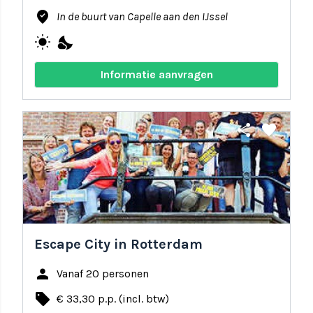
where_to_vote
In de buurt van Capelle aan den IJssel
wb_sunny
nights_stay
Informatie aanvragen
share
favorite
Escape City in Rotterdam
person
Vanaf 20 personen
local_offer
€ 33,30 p.p. (incl. btw)