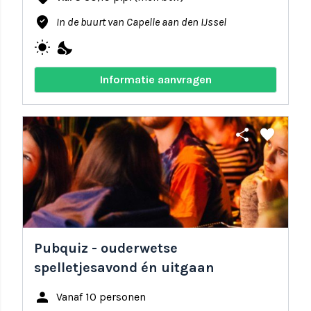
where_to_vote
In de buurt van Capelle aan den IJssel
wb_sunny
nights_stay
Informatie aanvragen
share
favorite
Pubquiz - ouderwetse
spelletjesavond én uitgaan
person
Vanaf 10 personen