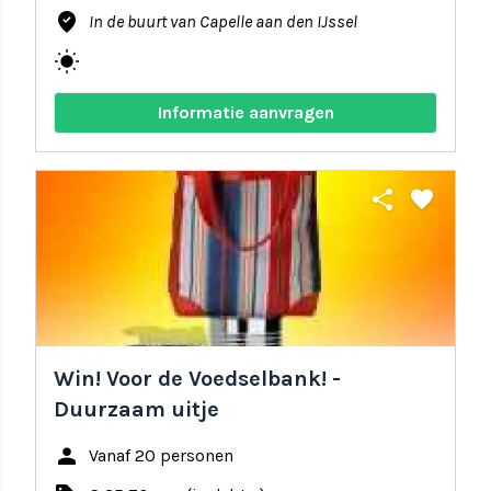
where_to_vote
In de buurt van Capelle aan den IJssel
wb_sunny
Informatie aanvragen
share
favorite
Win! Voor de Voedselbank! -
Duurzaam uitje
person
Vanaf 20 personen