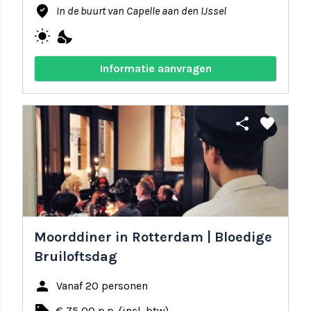
where_to_vote
In de buurt van Capelle aan den IJssel
wb_sunny
nights_stay
Informatie aanvragen
share
favorite
Moorddiner in Rotterdam | Bloedige
Bruiloftsdag
person
Vanaf 20 personen
€ 75,00 p.p. (incl. btw)