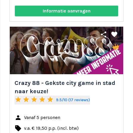
Informatie aanvragen
share
favorite
Crazy 88 - Gekste city game in stad
naar keuze!
star
star
star
star
star
9.5/10 (17 reviews)
person
Vanaf 5 personen
local_offer
v.a. € 19,50 p.p. (incl. btw)