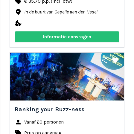
local_offer
€ 35,70 p.p. (incl. btw)
where_to_vote
In de buurt van Capelle aan den IJssel
nights_stay
Informatie aanvragen
share
favorite
Ranking your Buzz-ness
person
Vanaf 20 personen
local_offer
Prijs op aanvraag