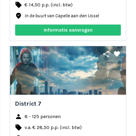
local_offer
€ 14,50 p.p. (incl. btw)
where_to_vote
In de buurt van Capelle aan den IJssel
Informatie aanvragen
share
favorite
District 7
person
8 - 125 personen
local_offer
v.a. € 28,50 p.p. (incl. btw)