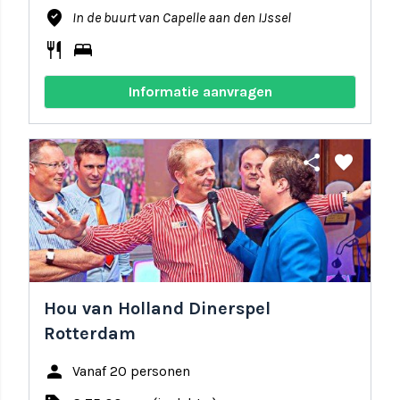
where_to_vote
In de buurt van Capelle aan den IJssel
restaurant
bed
Informatie aanvragen
share
favorite
Hou van Holland Dinerspel
Rotterdam
person
Vanaf 20 personen