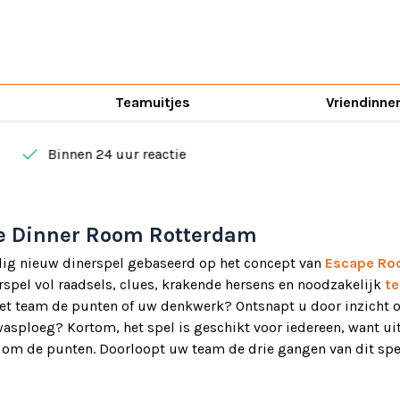
Teamuitjes
Vriendinne
done
Binnen 24 uur reactie
e Dinner Room Rotterdam
dig nieuw dinerspel gebaseerd op het concept van
Escape R
erspel vol raadsels, clues, krakende hersens en noodzakelijk
t
het team de punten of uw denkwerk? Ontsnapt u door inzicht o
wasploeg? Kortom, het spel is geschikt voor iedereen, want ui
t om de punten. Doorloopt uw team de drie gangen van dit spe