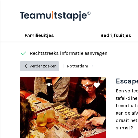
Familieuitjes
Bedrijfsuitjes
done
Rechtstreeks informatie aanvragen
chevron_left
Verder zoeken
|
Rotterdam
/
Escap
share
favorite
Een volle
tafel-din
Levert u 
aan de af
draait he
slimst?