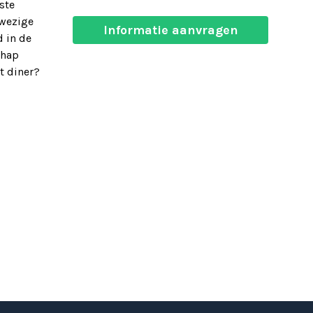
ste
nwezige
Informatie aanvragen
 in de
chap
t diner?