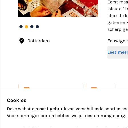
Eerst maar
‘sleutel’ 
clues te 
gaten en 
scherp ge
where_to_vote
Rotterdam
Eeuwige r
Dit uitje i
Lees mee
Profession
Spelmater
Zaalhuur
Driegang
local_activity
local_activity
BINNENACTIVITEITEN
SPEL
Cookies
Deze website maakt gebruik van verschillende soorten coo
Voor sommige soorten hebben we je toestemming nodig.