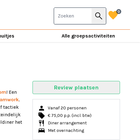
favorite
0
search
nuitjes
Alle groepsactiviteiten
Review plaatsen
oom
! Een
eamwork
.
person
f tactiek
Vanaf 20 personen
local_offer
teindelijk
€ 75,00 p.p. (incl. btw)
restaurant
ldiner het
Diner arrangement
bed
Met overnachting