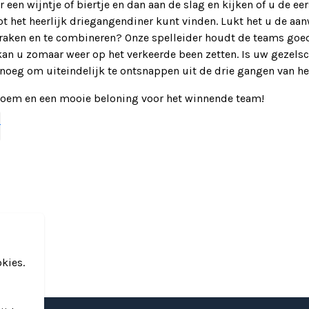
 een wijntje of biertje en dan aan de slag en kijken of u de eer
tot het heerlijk driegangendiner kunt vinden. Lukt het u de aa
kraken en te combineren? Onze spelleider houdt de teams goed
kan u zomaar weer op het verkeerde been zetten. Is uw gezels
noeg om uiteindelijk te ontsnappen uit de drie gangen van he
oem en een mooie beloning voor het winnende team!
s inclusief:
r
ele entertainer
ialen van hoge kwaliteit
endiner
kies.