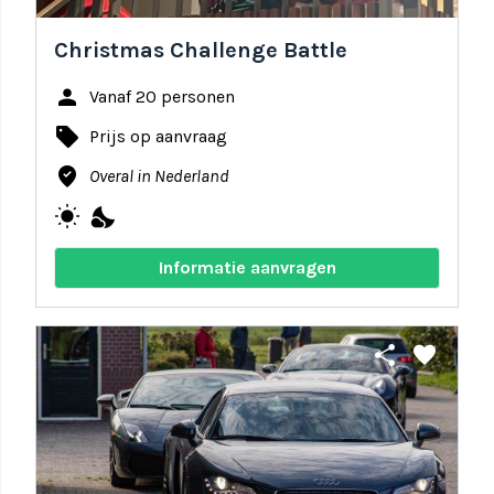
Christmas Challenge Battle
person
Vanaf 20 personen
local_offer
Prijs op aanvraag
where_to_vote
Overal in Nederland
wb_sunny
nights_stay
Informatie aanvragen
share
favorite