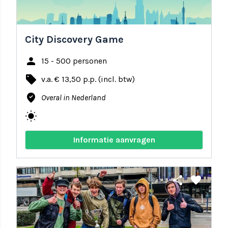
City Discovery Game
person
15 - 500 personen
local_offer
v.a. € 13,50 p.p. (incl. btw)
where_to_vote
Overal in Nederland
wb_sunny
Informatie aanvragen
share
favorite