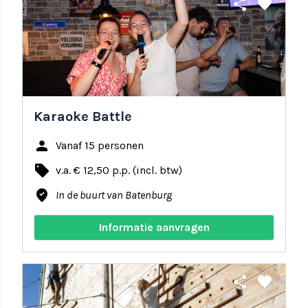
share
favorite
Karaoke Battle
person
Vanaf 15 personen
local_offer
v.a. € 12,50 p.p. (incl. btw)
where_to_vote
In de buurt van Batenburg
Informatie aanvragen
share
favorite