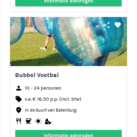
Informatie aanvragen
share
favorite
Bubbel Voetbal
person
10 - 24 personen
local_offer
v.a. € 18,50 p.p. (incl. btw)
where_to_vote
In de buurt van Batenburg
restaurant
coffee
wb_sunny
nights_stay
Informatie aanvragen