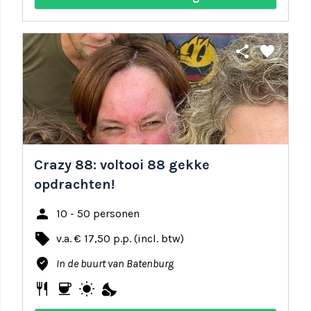
share
favorite
Crazy 88: voltooi 88 gekke
opdrachten!
person
10 - 50 personen
local_offer
v.a. € 17,50 p.p. (incl. btw)
where_to_vote
In de buurt van Batenburg
restaurant
coffee
wb_sunny
nights_stay