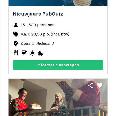
Nieuwjaars PubQuiz
person
15 - 500 personen
local_offer
v.a. € 23,50 p.p. (incl. btw)
where_to_vote
Overal in Nederland
restaurant
coffee
wb_sunny
nights_stay
Informatie aanvragen
share
favorite