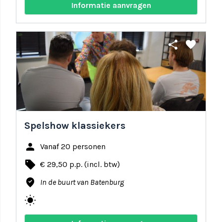
Informatie aanvragen
share
favorite
Spelshow klassiekers
person
Vanaf 20 personen
local_offer
€ 29,50 p.p. (incl. btw)
where_to_vote
In de buurt van Batenburg
wb_sunny