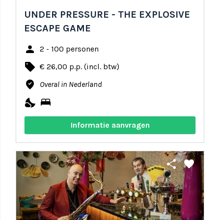
UNDER PRESSURE - THE EXPLOSIVE
ESCAPE GAME
person
2 - 100 personen
local_offer
€ 26,00 p.p. (incl. btw)
where_to_vote
Overal in Nederland
nights_stay
bed
Informatie aanvragen
share
favorite