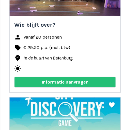
Wie blijft over?
person
Vanaf 20 personen
local_offer
€ 29,50 p.p. (incl. btw)
where_to_vote
In de buurt van Batenburg
wb_sunny
Informatie aanvragen
share
favorite