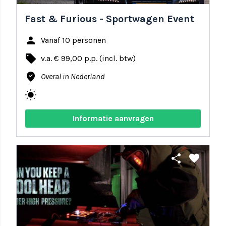
Fast & Furious - Sportwagen Event
person
Vanaf 10 personen
local_offer
v.a. € 99,00 p.p. (incl. btw)
where_to_vote
Overal in Nederland
wb_sunny
Informatie aanvragen
share
favorite