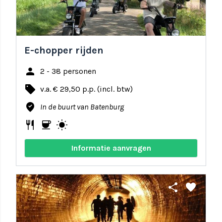
E-chopper rijden
person
2 - 38 personen
local_offer
v.a. € 29,50 p.p. (incl. btw)
where_to_vote
In de buurt van Batenburg
restaurant
coffee
wb_sunny
Informatie aanvragen
share
favorite