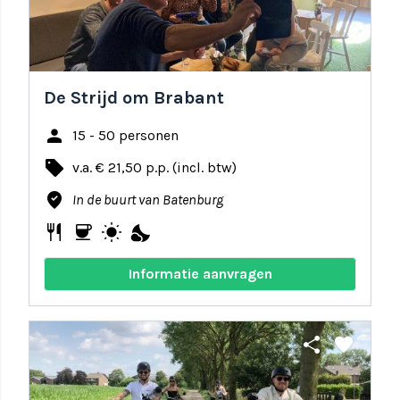
De Strijd om Brabant
person
15 - 50 personen
local_offer
v.a. € 21,50 p.p. (incl. btw)
where_to_vote
In de buurt van Batenburg
restaurant
coffee
wb_sunny
nights_stay
Informatie aanvragen
share
favorite