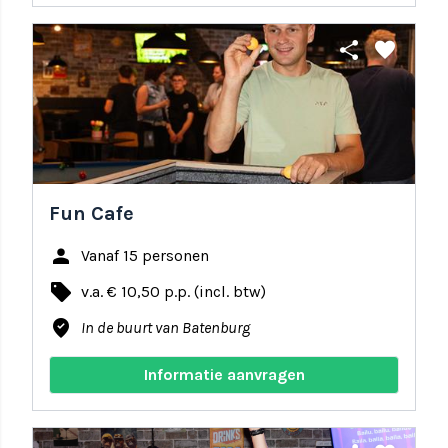
share
favorite
Fun Cafe
person
Vanaf 15 personen
local_offer
v.a. € 10,50 p.p. (incl. btw)
where_to_vote
In de buurt van Batenburg
Informatie aanvragen