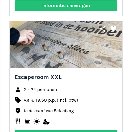
Informatie aanvragen
share
favorite
Escaperoom XXL
person
2 - 24 personen
local_offer
v.a. € 19,50 p.p. (incl. btw)
where_to_vote
In de buurt van Batenburg
restaurant
coffee
wb_sunny
nights_stay