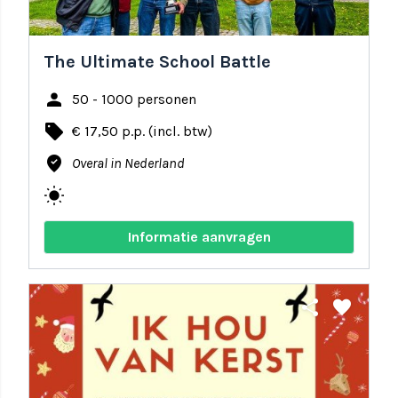
The Ultimate School Battle
person
50 - 1000 personen
local_offer
€ 17,50 p.p. (incl. btw)
where_to_vote
Overal in Nederland
wb_sunny
Informatie aanvragen
share
favorite