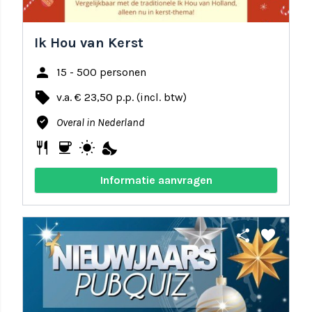
Ik Hou van Kerst
person
15 - 500 personen
local_offer
v.a. € 23,50 p.p. (incl. btw)
where_to_vote
Overal in Nederland
restaurant
coffee
wb_sunny
nights_stay
Informatie aanvragen
share
favorite