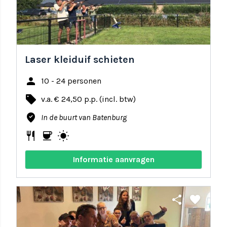
Laser kleiduif schieten
person
10 - 24 personen
local_offer
v.a. € 24,50 p.p. (incl. btw)
where_to_vote
In de buurt van Batenburg
restaurant
coffee
wb_sunny
Informatie aanvragen
share
favorite