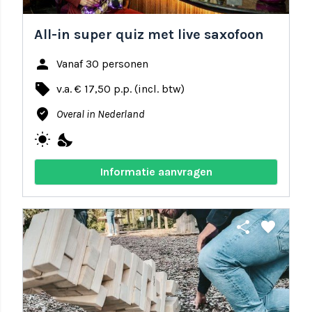
All-in super quiz met live saxofoon
person
Vanaf 30 personen
local_offer
v.a. € 17,50 p.p. (incl. btw)
where_to_vote
Overal in Nederland
wb_sunny
nights_stay
Informatie aanvragen
share
favorite