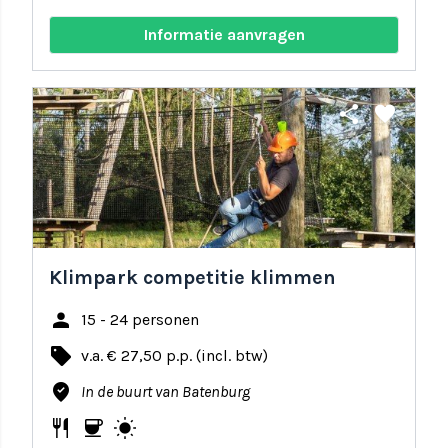
Informatie aanvragen
share
favorite
Klimpark competitie klimmen
person
15 - 24 personen
local_offer
v.a. € 27,50 p.p. (incl. btw)
where_to_vote
In de buurt van Batenburg
restaurant
coffee
wb_sunny