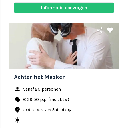
Informatie aanvragen
share
favorite
Achter het Masker
person
Vanaf 20 personen
local_offer
€ 39,50 p.p. (incl. btw)
where_to_vote
In de buurt van Batenburg
wb_sunny