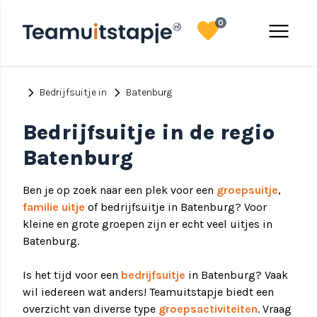
favorite
menu
0
chevron_right
chevron_right
Bedrijfsuitje in
Batenburg
Bedrijfsuitje in de regio
Batenburg
Ben je op zoek naar een plek voor een
groepsuitje
,
familie uitje
of bedrijfsuitje in Batenburg? Voor
kleine en grote groepen zijn er echt veel uitjes in
Batenburg.
Is het tijd voor een
bedrijfsuitje
in Batenburg? Vaak
wil iedereen wat anders! Teamuitstapje biedt een
overzicht van diverse type
groepsactiviteiten
. Vraag