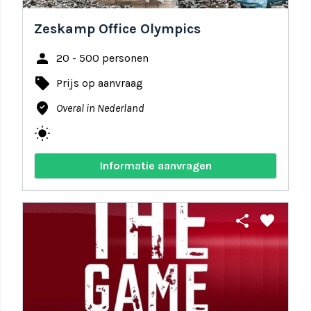
Zeskamp Office Olympics
person
20 - 500 personen
local_offer
Prijs op aanvraag
where_to_vote
Overal in Nederland
wb_sunny
Informatie aanvragen
share
favorite