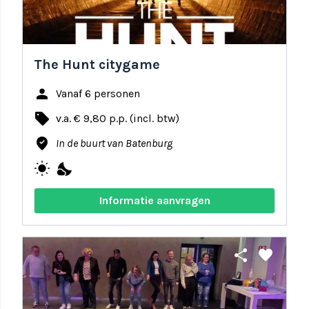
The Hunt citygame
person
Vanaf 6 personen
local_offer
v.a. € 9,80 p.p. (incl. btw)
where_to_vote
In de buurt van Batenburg
wb_sunny
nights_stay
Informatie aanvragen
share
favorite