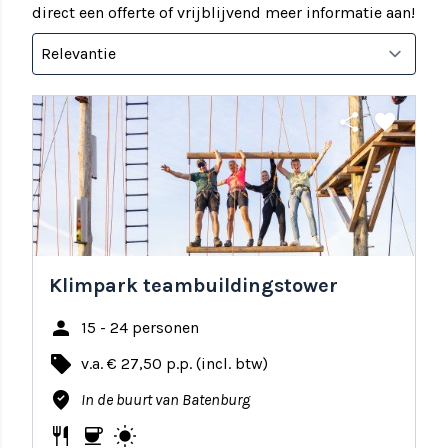
direct een offerte of vrijblijvend meer informatie aan!
share
favorite
Klimpark teambuildingstower
person
15 - 24 personen
local_offer
v.a. € 27,50 p.p. (incl. btw)
where_to_vote
In de buurt van Batenburg
restaurant
coffee
wb_sunny