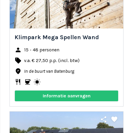
Klimpark Mega Spellen Wand
person
15 - 48 personen
local_offer
v.a. € 27,50 p.p. (incl. btw)
where_to_vote
In de buurt van Batenburg
restaurant
coffee
wb_sunny
Informatie aanvragen
share
favorite