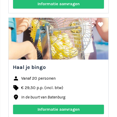
Informatie aanvragen
share
favorite
Haal je bingo
person
Vanaf 20 personen
local_offer
€ 29,50 p.p. (incl. btw)
where_to_vote
In de buurt van Batenburg
Informatie aanvragen