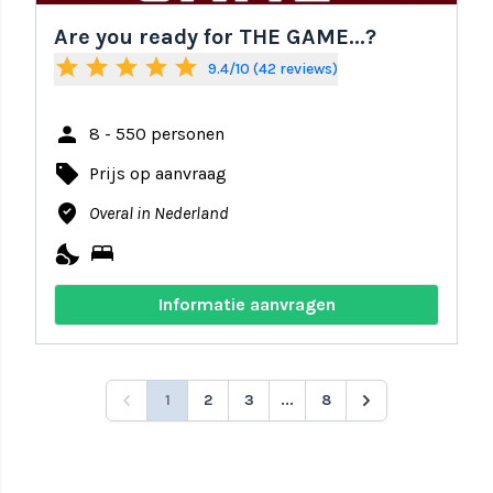
Are you ready for THE GAME...?
star
star
star
star
star
9.4/10 (42 reviews)
person
8 - 550 personen
local_offer
Prijs op aanvraag
where_to_vote
Overal in Nederland
nights_stay
bed
Informatie aanvragen
1
2
3
...
8