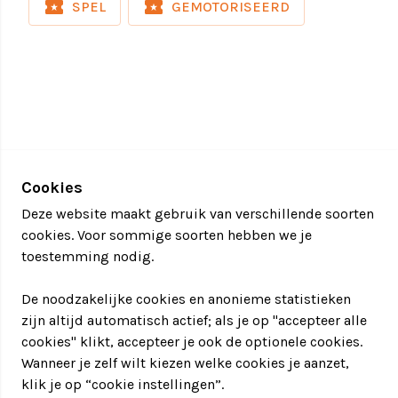
local_activity
local_activity
SPEL
GEMOTORISEERD
Geschikt voor iedere groep
Van kleine teams tot grote bedrijfsgroepen. Ideaal
voor personeelsverenigingen, afdelingen,
managementteams en complete organisaties.
Actief én toegankelijk
Je hoeft geen race-ervaring te hebben om mee te
doen. Iedereen kan instappen en direct deelnemen
Cookies
aan de verschillende
spelvormen
.
Deze website maakt gebruik van verschillende soorten
cookies. Voor sommige soorten hebben we je
Combineerbaar met horeca en vergaderen
toestemming nodig.
Veel bedrijven combineren het met een lunch, diner,
De noodzakelijke cookies en anonieme statistieken
borrel of vergadering. Zo ontstaat een compleet
zijn altijd automatisch actief; als je op "accepteer alle
verzorgde dag op één locatie.
cookies" klikt, accepteer je ook de optionele cookies.
Wanneer je zelf wilt kiezen welke cookies je aanzet,
klik je op “cookie instellingen”.