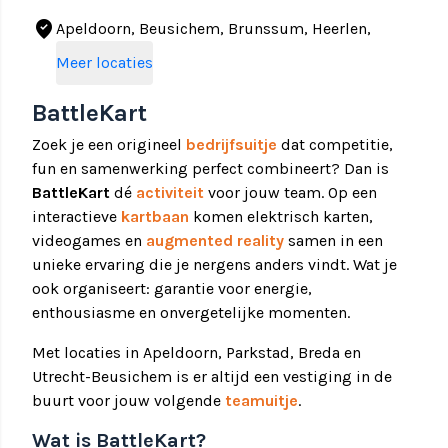
where_to_vote
Apeldoorn, Beusichem, Brunssum, Heerlen,
Kerkrade, Breda, Utrecht
Meer locaties
BattleKart
Zoek je een origineel
bedrijfsuitje
dat competitie,
fun en samenwerking perfect combineert? Dan is
BattleKart
dé
activiteit
voor jouw team. Op een
interactieve
kartbaan
komen elektrisch karten,
videogames en
augmented reality
samen in een
unieke ervaring die je nergens anders vindt. Wat je
ook organiseert: garantie voor energie,
enthousiasme en onvergetelijke momenten.
Met locaties in Apeldoorn, Parkstad, Breda en
Utrecht-Beusichem is er altijd een vestiging in de
buurt voor jouw volgende
teamuitje
.
Wat is BattleKart?