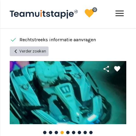
favorite
menu
0
done
done
Rechtstreeks informatie aanvragen
chevron_left
Verder zoeken
share
favorite