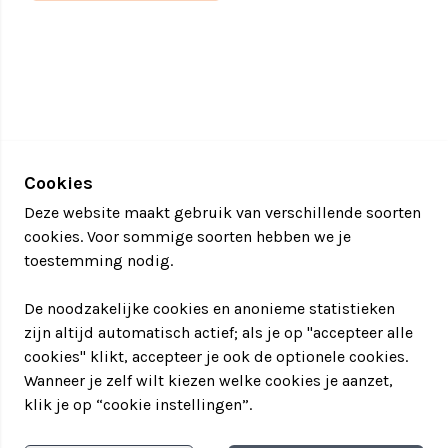
bedrijf?
Voorbeeldarrangement, afhankelijk van de
groepsgrootte maken wij een voorstel op maat
zodat jullie groep niet stil hoeft te staan tijdens het
programma!
12:30 uur Ontvangst met koffie of thee en gebak
13:00 uur Heten wij de groep van harte welkom en
Cookies
starten wij het programma
Deze website maakt gebruik van verschillende soorten
14:00 uur Pauze met een drankje en hapje
cookies. Voor sommige soorten hebben we je
14:30 uur Vervolg van het programma
toestemming nodig.
15:30 uur Maken wij een leuke teamfoto, welke je
uiteraard ook krijgt.
De noodzakelijke cookies en anonieme statistieken
15:45 uur Afsluiting met een drankje
zijn altijd automatisch actief; als je op "accepteer alle
cookies" klikt, accepteer je ook de optionele cookies.
Wij bieden het helikopter arrangement aan vanaf €
Wanneer je zelf wilt kiezen welke cookies je aanzet,
89,- p.p.
klik je op “cookie instellingen”.