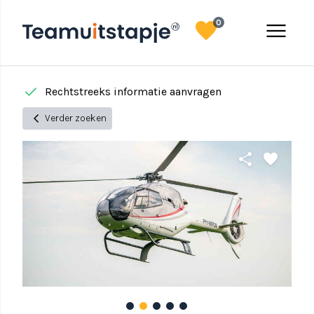
favorite
menu
0
done
done
Rechtstreeks informatie aanvragen
chevron_left
Verder zoeken
share
favorite