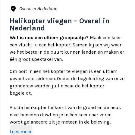
where_to_vote
Overal in Nederland
Helikopter vliegen – Overal in
Nederland
Wat is nou een ultiem groepsuitje
? Maak een keer
een vlucht in een helikopter! Samen kijken wij waar
we het beste in de buurt kunnen landen en maken er
één groot spektakel van.
Om ooit in een helikopter te vliegen is een ultiem
gevoel voor iedereen. Onder de begeleiding van onze
grondcrew worden jullie naar de helikopter
begeleidt.
Als de helikopter loskomt van de grond en de neus
naar beneden duwt en je in één keer naar voren
wordt gelanceerd zit je meteen in de beleving.
Lees meer
Een helikopter evenement is een ultiem geniet