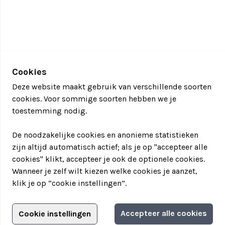
• Gebruik al je creativiteit en inzicht om te verrader
te ontmaskeren
• Een gezellige combinatie van een spel met
lekker
eten
• Makkelijk te combineren met andere, meer
ontspannen activiteiten tijdens een teamweekend
Cookies
• Te spelen op locatie in Scheveningen, onder de rook
Deze website maakt gebruik van verschillende soorten
van
Den Haag
cookies. Voor sommige soorten hebben we je
• Verdient jouw team het meeste geld om het Wie is
toestemming nodig.
de verrader dinerspel in Scheveningen te winnen?
De noodzakelijke cookies en anonieme statistieken
zijn altijd automatisch actief; als je op "accepteer alle
cookies" klikt, accepteer je ook de optionele cookies.
Wanneer je zelf wilt kiezen welke cookies je aanzet,
klik je op “cookie instellingen”.
Adverteren?
Accepteer alle cookies
Cookie instellingen
Informatie aanvragen