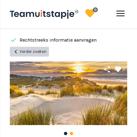
favorite
menu
0
done
done
Rechtstreeks informatie aanvragen
chevron_left
Verder zoeken
share
favorite