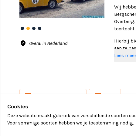
Wij hebbe
Bergschen
Overberg.
toertocht
Hierbij b
where_to_vote
Overal in Nederland
aan te pa
Lees mee
Een Trab
• Gastvrij
en een hee
local_activity
local_activity
TRABANTJES HUREN
AUTO
• Na aflo
Cookies
• INCL. Ee
Deze website maakt gebruik van verschillende soorten coo
4 minuten 
Voor sommige soorten hebben we je toestemming nodig.
• Een Tra