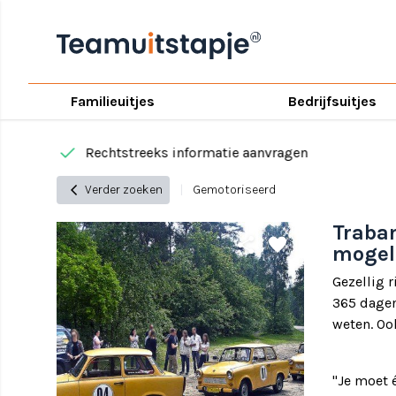
Familieuitjes
Bedrijfsuitjes
done
Rechtstreeks informatie aanvragen
chevron_left
Verder zoeken
|
Gemotoriseerd
Traban
share
favorite
mogel
Gezellig 
365 dagen
weten. Oo
"Je moet é