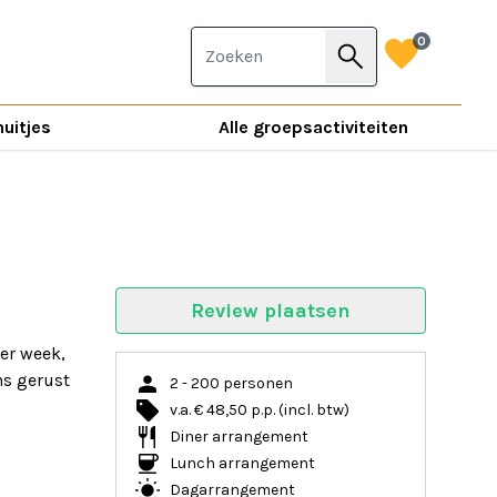
favorite
0
search
nuitjes
Alle groepsactiviteiten
Review plaatsen
er week,
person
ns gerust
2 - 200 personen
local_offer
v.a. € 48,50 p.p. (incl. btw)
restaurant
Diner arrangement
coffee
Lunch arrangement
wb_sunny
Dagarrangement