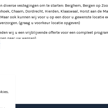
n diverse vestegingen om te starten: Berghem, Bergen op Zo
hoek, Chaam, Dordrecht, Hierden, Klaaswaal, Horst aan de Ma
 Maar ook kunnen wij voor u op een door u gewenste locatie e
 verzorgen. (graag u voorkeur locatie opgeven)
ieden wij u een vrijblijvende offerte voor een compleet progra
ssen naar uw wensen).
r
ietoertocht van ongeveer gemiddeld 2,5 uur.
 ontvangst met Koffie, Thee, Cappuccino, Latte Machiatto of fr
rlijk zoet seizoen gerelateerd lekkernij.
op een prijsuitreiking en voor iedereen een uniek DDR Rijbewij
n korte uitleg hoe te rijden en om te gaan met een Trabant. (O
kies.
per Trabant, na de uitleg vertrekt de Trabant, u start dus oms
bietoer arrangement is voorzien van een Foto-routeboek. *