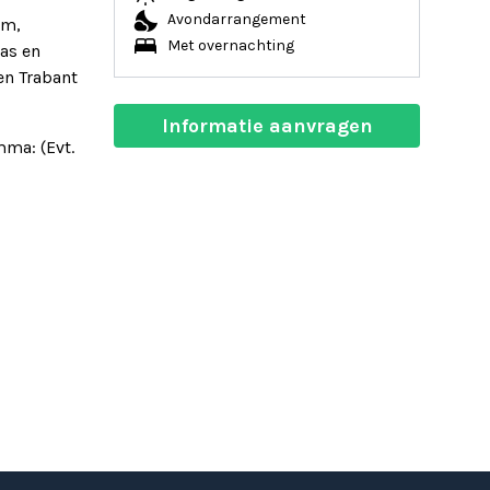
nights_stay
Avondarrangement
om,
bed
Met overnachting
as en
en Trabant
Informatie aanvragen
mma: (Evt.
isdrankje
s
ngeveer 3 a
tebeurt ).