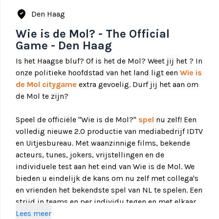
where_to_vote
Den Haag
Wie is de Mol? - The Official
Game - Den Haag
Is het Haagse bluf? Of is het de Mol? Weet jij het ? In
onze politieke hoofdstad van het land ligt een
Wie is
de Mol
citygame
extra gevoelig. Durf jij het aan om
de Mol te zijn?
Speel de officiële "Wie is de Mol?"
spel
nu zelf! Een
volledig nieuwe 2.0 productie van mediabedrijf IDTV
en Uitjesbureau. Met waanzinnige films, bekende
acteurs, tunes, jokers, vrijstellingen en de
individuele test aan het eind van Wie is de Mol. We
bieden u eindelijk de kans om nu zelf met collega's
en vrienden het bekendste spel van NL te spelen. Een
strijd in teams en per individu tegen en met elkaar.
Niemand lijkt te vertrouwen, ook in uw WIDM game
Lees meer