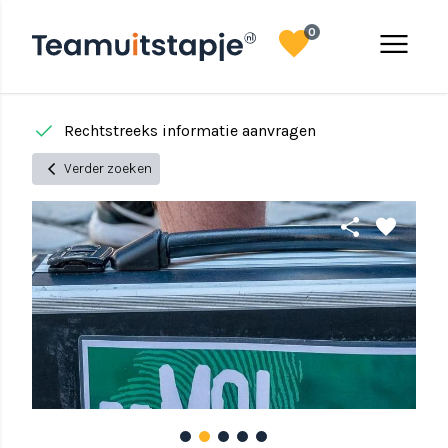
favorite
menu
0
done
done
Rechtstreeks informatie aanvragen
chevron_left
Verder zoeken
share
favorite