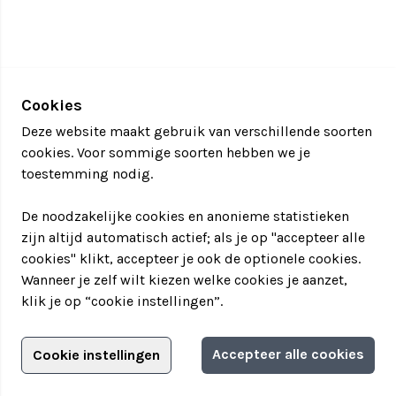
of tablet, terwijl ondertussen de online meeting
met de instructeur draait op een ander apparaat.
Afhankelijk van de groepsgrootte en uw wensen
kunnen wij het programma aanpassen.
Cookies
Duur van het programma
Deze website maakt gebruik van verschillende soorten
Arrangement 1: 1,5 uur
cookies. Voor sommige soorten hebben we je
Arrangement 2: 3 uur
toestemming nodig.
Starttijden:
Op afspraak
De noodzakelijke cookies en anonieme statistieken
Aantal personen:
Minimaal 6 en maximaal 360
zijn altijd automatisch actief; als je op "accepteer alle
cookies" klikt, accepteer je ook de optionele cookies.
Inhoud van het arrangement
Wanneer je zelf wilt kiezen welke cookies je aanzet,
Pokerworkshop waarin de basis van het pokerspel
klik je op “cookie instellingen”.
uitgelegd wordt
Een oefenronde, zodat iedereen even kan oefenen
met spelen
Adverteren?
Accepteer alle cookies
Cookie instellingen
Informatie aanvragen
Het echte pokertoernooi waarin u uw vrienden of
Adverteerdersopties
collega’s kunt verslaan.