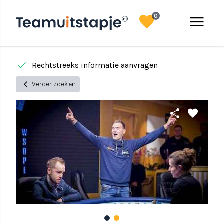
favorite
menu
0
done
done
Rechtstreeks informatie aanvragen
B
chevron_left
Verder zoeken
share
favorite