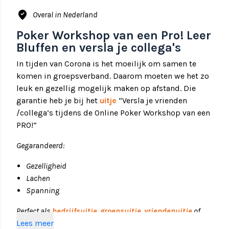
where_to_vote
Overal in Nederland
Poker Workshop van een Pro! Leer
Bluffen en versla je collega's
In tijden van Corona is het moeilijk om samen te
komen in groepsverband. Daarom moeten we het zo
leuk en gezellig mogelijk maken op afstand. Die
garantie heb je bij het
uitje
“Versla je vrienden
/collega’s tijdens de Online Poker Workshop van een
PRO!”
Gegarandeerd:
Gezelligheid
Lachen
Spanning
Perfect als
bedrijfsuitje
,
groepsuitje
,
vriendenuitje
of
vriendinnen activiteit
Lees meer
.