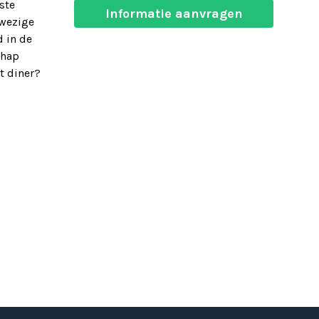
ste
Informatie aanvragen
nwezige
 in de
chap
t diner?