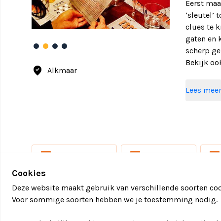
Eerst maar
‘sleutel’ 
clues te 
gaten en 
scherp ge
Bekijk oo
where_to_vote
Alkmaar
Eeuwige r
Lees mee
Escape Di
Profession
Spelmater
Zaalhuur
Driegang
local_activity
local_activity
local_activity
ESCAPEROOM
DINERSPEL
Prijs
Cookies
€55,00 p.p
Deze website maakt gebruik van verschillende soorten coo
€52,50 p.p
Voor sommige soorten hebben we je toestemming nodig.
€49,50 p.p