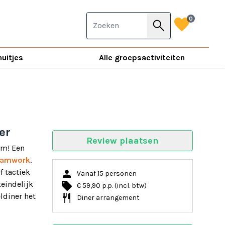
favorite
0
search
nuitjes
Alle groepsactiviteiten
er
Review plaatsen
om! Een
eamwork
.
person
f tactiek
Vanaf 15 personen
local_offer
teindelijk
€ 59,90 p.p. (incl. btw)
restaurant
ldiner het
Diner arrangement