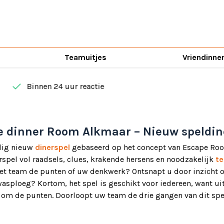
Teamuitjes
Vriendinne
done
Binnen 24 uur reactie
e dinner Room Alkmaar – Nieuw speldin
dig nieuw
dinerspel
gebaseerd op het concept van Escape Ro
erspel vol raadsels, clues, krakende hersens en noodzakelijk
t
het team de punten of uw denkwerk? Ontsnapt u door inzicht o
wasploeg? Kortom, het spel is geschikt voor iedereen, want ui
t om de punten. Doorloopt uw team de drie gangen van dit spe