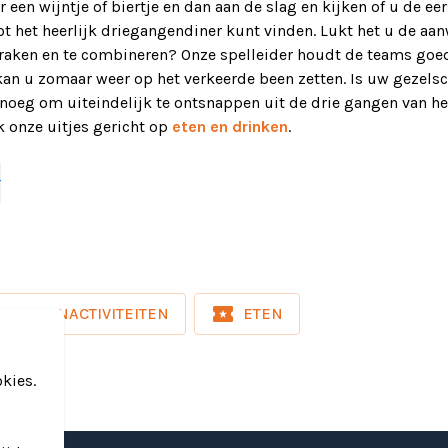
 een wijntje of biertje en dan aan de slag en kijken of u de eer
tot het heerlijk driegangendiner kunt vinden. Lukt het u de aa
kraken en te combineren? Onze spelleider houdt de teams goed
kan u zomaar weer op het verkeerde been zetten. Is uw gezels
noeg om uiteindelijk te ontsnappen uit de drie gangen van he
k onze uitjes gericht op
eten en drinken
.
oem en een mooie beloning voor het winnende team!
r
nner Room is inclusief:
ele entertainer
ialen van hoge kwaliteit
endiner
local_activity
BINNENACTIVITEITEN
ETEN
. excl. btw (15 - 24 pers)
kies.
. excl. btw (25 - 39 pers)
. excl. btw (v.a. 40 pers)