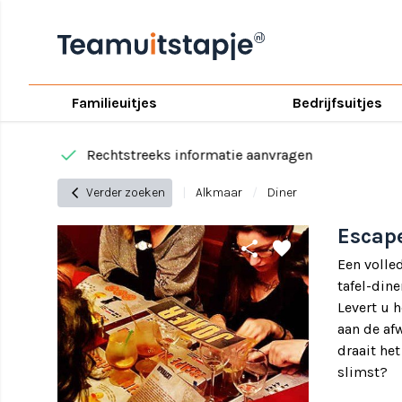
Familieuitjes
Bedrijfsuitjes
done
Rechtstreeks informatie aanvragen
chevron_left
Verder zoeken
|
Alkmaar
/
Diner
Escap
share
favorite
Een volle
tafel-din
Levert u 
aan de af
draait he
slimst?