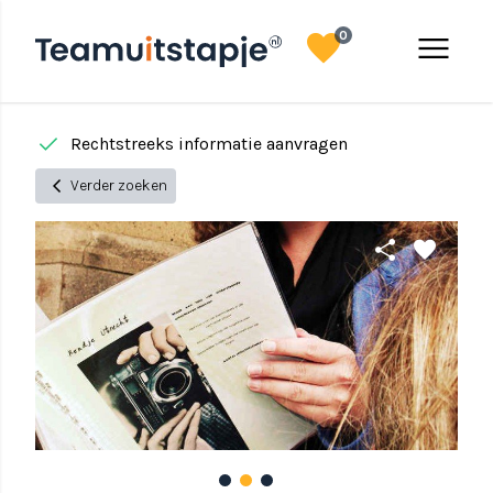
favorite
menu
0
done
done
Rechtstreeks informatie aanvragen
chevron_left
Verder zoeken
share
favorite