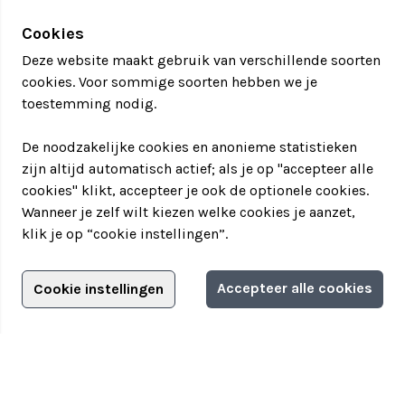
Versnapering voor onderweg
Één consumptie per persoon
Cookies
Teambuilding
Deze website maakt gebruik van verschillende soorten
Mollen worden vooraf benaderd en ingelicht
cookies. Voor sommige soorten hebben we je
Te boeken op uw gewenste dag en tijdstip
toestemming nodig.
De noodzakelijke cookies en anonieme statistieken
Prijs
zijn altijd automatisch actief; als je op "accepteer alle
€ 22,50 p.p. excl. BTW (v.a. 40 pers.)
cookies" klikt, accepteer je ook de optionele cookies.
€ 24,50 p.p. excl. BTW (15 - 39 pers.)
Wanneer je zelf wilt kiezen welke cookies je aanzet,
klik je op “cookie instellingen”.
Adverteren?
Accepteer alle cookies
Cookie instellingen
Informatie aanvragen
Adverteerdersopties
Teamuitstapje
> Over Teamuitstapje