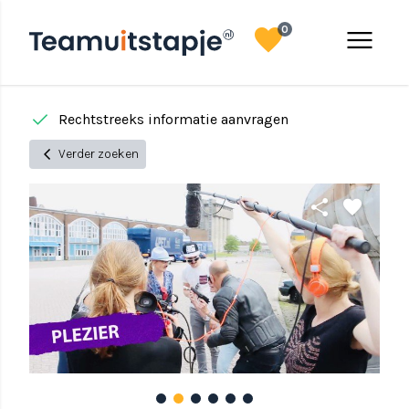
favorite
menu
0
done
done
Rechtstreeks informatie aanvragen
chevron_left
Verder zoeken
share
favorite