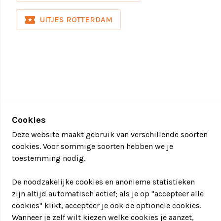
13.00 - 13.15 uur Ontvangst op locatie
local_activity
UITJES ROTTERDAM
13.15 - 13.45 uur Plenaire sessie film maken
13.45 - 14.30 uur Voorbereiding en
brainstormsessies
14.30 - 17.00 uur Start opnames vol plezier
17.00 - 18.30 uur Borrel met hapjes
18.30- Presentatie film(s) met aansluitend oscar
award show
Prijs: vanaf €49,- p.p. afhankelijk van:
Cookies
- De wensen en behoeftes van jouw organisatie
Deze website maakt gebruik van verschillende soorten
- Het doel dat je met Filmteambuilding wilt
cookies. Voor sommige soorten hebben we je
bereiken
toestemming nodig.
- De groepsgrootte
- Conceptontwikkeling en voorbereiding
De noodzakelijke cookies en anonieme statistieken
zijn altijd automatisch actief; als je op "accepteer alle
cookies" klikt, accepteer je ook de optionele cookies.
Wanneer je zelf wilt kiezen welke cookies je aanzet,