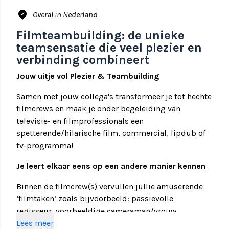
where_to_vote
Overal in Nederland
Filmteambuilding: de unieke
teamsensatie die veel plezier en
verbinding combineert
Jouw uitje vol Plezier & Teambuilding
Samen met jouw collega's transformeer je tot hechte
filmcrews en maak je onder begeleiding van
televisie- en filmprofessionals een
spetterende/hilarische film, commercial, lipdub of
tv-programma!
Je leert elkaar eens op een andere manier kennen
Binnen de filmcrew(s) vervullen jullie amuserende
‘filmtaken’ zoals bijvoorbeeld: passievolle
regisseur, voorbeeldige cameraman/vrouw,
komische/avontuurlijke acteurs en vrolijke
Lees meer