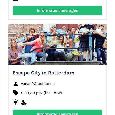
Informatie aanvragen
share
favorite
Escape City in Rotterdam
person
Vanaf 20 personen
local_offer
€ 33,30 p.p. (incl. btw)
wb_sunny
nights_stay
Informatie aanvragen