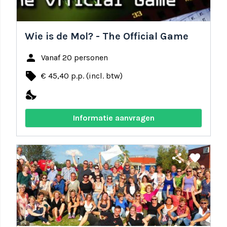
Wie is de Mol? - The Official Game
person
Vanaf 20 personen
local_offer
€ 45,40 p.p. (incl. btw)
nights_stay
Informatie aanvragen
share
favorite