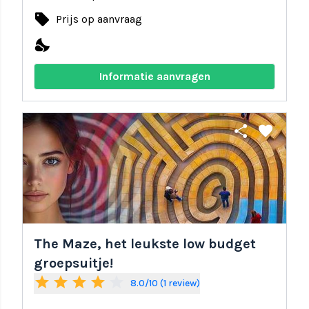
local_offer
Prijs op aanvraag
nights_stay
Informatie aanvragen
share
favorite
The Maze, het leukste low budget
groepsuitje!
star
star
star
star
star_border
8.0/10 (1 review)