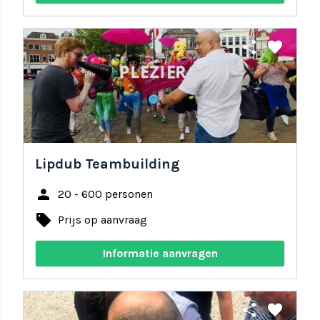
share
favorite
Lipdub Teambuilding
person
20 - 600 personen
local_offer
Prijs op aanvraag
Informatie aanvragen
share
favorite