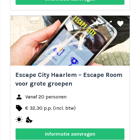
share
favorite
Escape City Haarlem – Escape Room
voor grote groepen
person
Vanaf 20 personen
local_offer
€ 32,30 p.p. (incl. btw)
wb_sunny
nights_stay
Informatie aanvragen