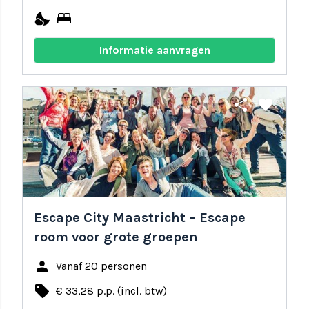
nights_stay
bed
Informatie aanvragen
share
favorite
Escape City Maastricht – Escape
room voor grote groepen
person
Vanaf 20 personen
local_offer
€ 33,28 p.p. (incl. btw)