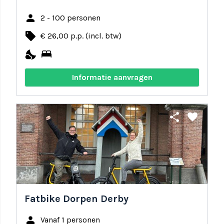
person
2 - 100 personen
local_offer
€ 26,00 p.p. (incl. btw)
nights_stay
bed
Informatie aanvragen
share
favorite
Fatbike Dorpen Derby
person
Vanaf 1 personen