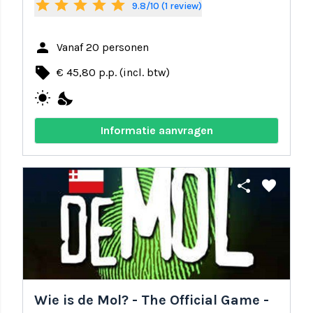
star
star
star
star
star
9.8/10 (1 review)
person
Vanaf 20 personen
local_offer
€ 45,80 p.p. (incl. btw)
wb_sunny
nights_stay
Informatie aanvragen
share
favorite
Wie is de Mol? - The Official Game -