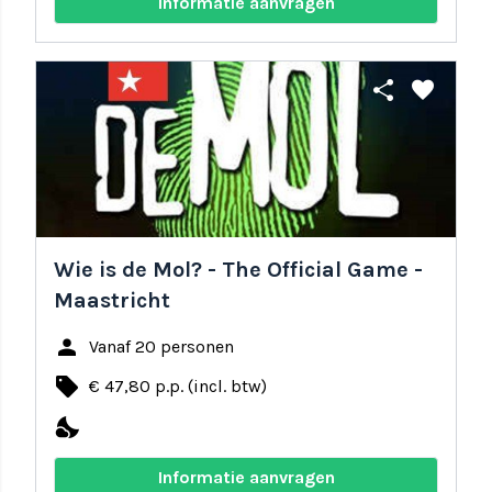
Informatie aanvragen
share
favorite
Wie is de Mol? - The Official Game -
Maastricht
person
Vanaf 20 personen
local_offer
€ 47,80 p.p. (incl. btw)
nights_stay
Informatie aanvragen