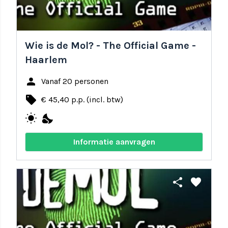
Wie is de Mol? - The Official Game -
Haarlem
person
Vanaf 20 personen
local_offer
€ 45,40 p.p. (incl. btw)
wb_sunny
nights_stay
Informatie aanvragen
share
favorite