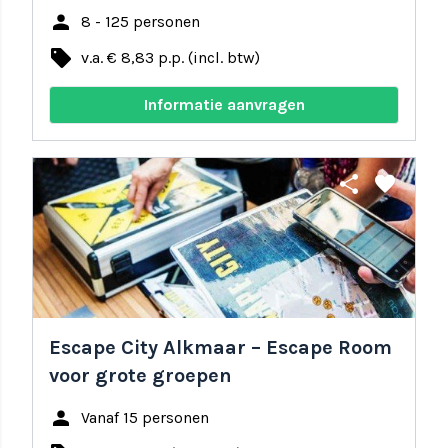
person
8 - 125 personen
local_offer
v.a. € 8,83 p.p. (incl. btw)
Informatie aanvragen
share
favorite
Escape City Alkmaar – Escape Room
voor grote groepen
person
Vanaf 15 personen