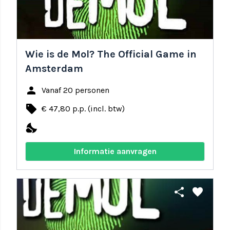
Wie is de Mol? The Official Game in
Amsterdam
person
Vanaf 20 personen
local_offer
€ 47,80 p.p. (incl. btw)
nights_stay
Informatie aanvragen
share
favorite