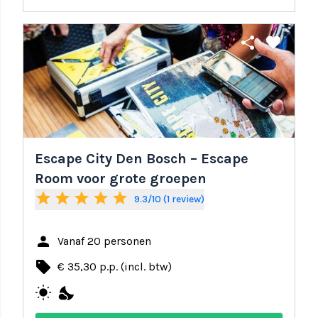
share
favorite
Escape City Den Bosch – Escape
Room voor grote groepen
star
star
star
star
star
9.3/10 (1 review)
person
Vanaf 20 personen
local_offer
€ 35,30 p.p. (incl. btw)
wb_sunny
nights_stay