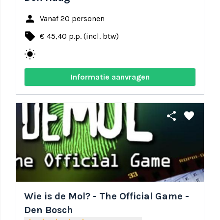
person
Vanaf 20 personen
local_offer
€ 45,40 p.p. (incl. btw)
wb_sunny
Informatie aanvragen
share
favorite
Wie is de Mol? - The Official Game -
Den Bosch