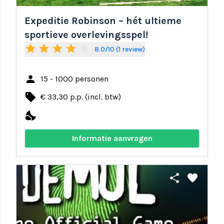
Expeditie Robinson – hét ultieme
sportieve overlevingsspel!
star
star
star
star
star_border
8.0/10 (1 review)
person
15 - 1000 personen
local_offer
€ 33,30 p.p. (incl. btw)
nights_stay
Informatie aanvragen
share
favorite