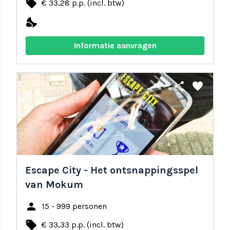
local_offer
€ 33,28 p.p. (incl. btw)
nights_stay
Informatie aanvragen
share
favorite
Escape City - Het ontsnappingsspel
van Mokum
person
15 - 999 personen
local_offer
€ 33,33 p.p. (incl. btw)