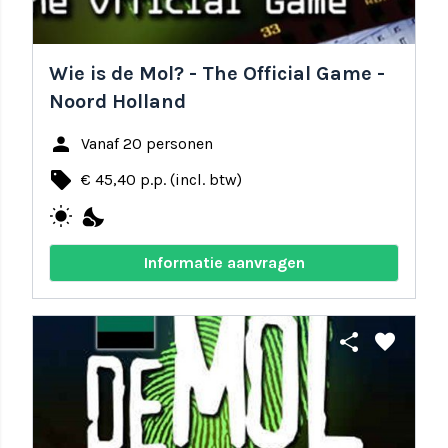
Wie is de Mol? - The Official Game -
Noord Holland
person
Vanaf 20 personen
local_offer
€ 45,40 p.p. (incl. btw)
wb_sunny
nights_stay
Informatie aanvragen
share
favorite