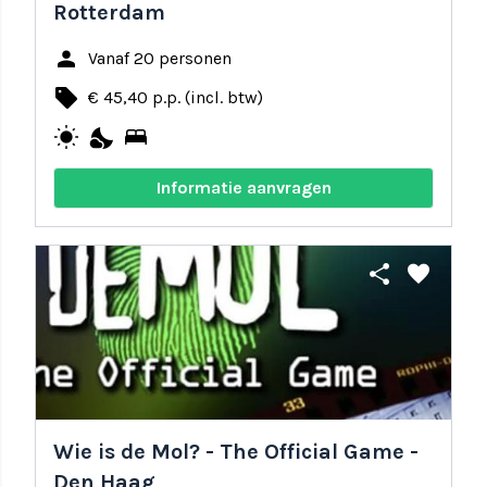
Rotterdam
person
Vanaf 20 personen
local_offer
€ 45,40 p.p. (incl. btw)
wb_sunny
nights_stay
bed
Informatie aanvragen
share
favorite
Wie is de Mol? - The Official Game -
Den Haag