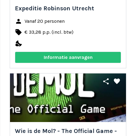
Expeditie Robinson Utrecht
person
Vanaf 20 personen
local_offer
€ 33,28 p.p. (incl. btw)
nights_stay
Informatie aanvragen
share
favorite
Wie is de Mol? - The Official Game -