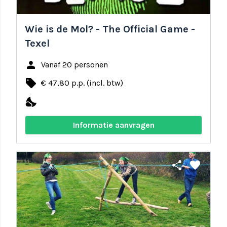
Wie is de Mol? - The Official Game -
Texel
person
Vanaf 20 personen
local_offer
€ 47,80 p.p. (incl. btw)
nights_stay
Informatie aanvragen
share
favorite