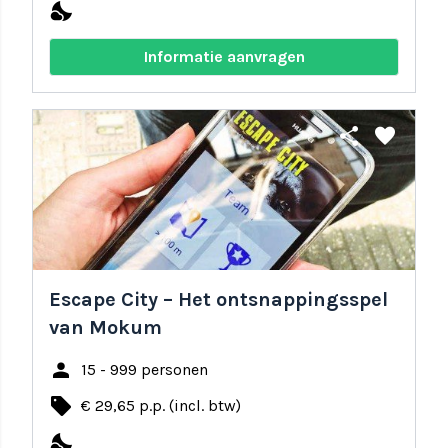
nights_stay
Informatie aanvragen
share
favorite
Escape City – Het ontsnappingsspel
van Mokum
person
15 - 999 personen
local_offer
€ 29,65 p.p. (incl. btw)
nights_stay