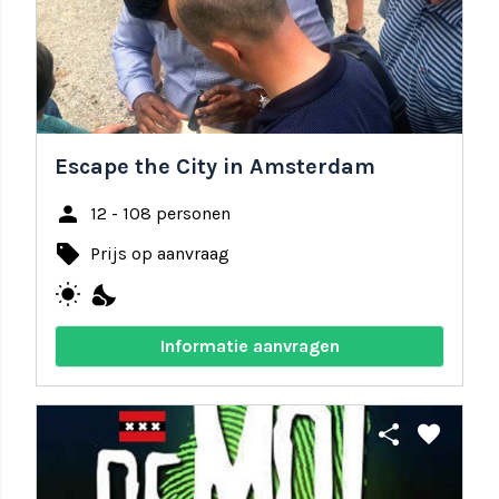
Escape the City in Amsterdam
person
12 - 108 personen
local_offer
Prijs op aanvraag
wb_sunny
nights_stay
Informatie aanvragen
share
favorite