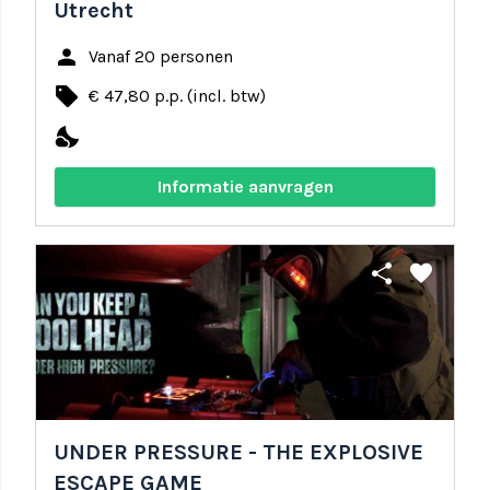
Utrecht
person
Vanaf 20 personen
local_offer
€ 47,80 p.p. (incl. btw)
nights_stay
Informatie aanvragen
share
favorite
UNDER PRESSURE - THE EXPLOSIVE
ESCAPE GAME