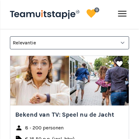
favorite
menu
0
share
favorite
Bekend van TV: Speel nu de Jacht
person
8 - 200 personen
€ 18,50 p.p. (incl. btw)