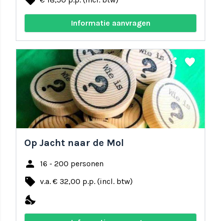
local_offer
Informatie aanvragen
share
favorite
Op Jacht naar de Mol
person
16 - 200 personen
local_offer
v.a. € 32,00 p.p. (incl. btw)
nights_stay