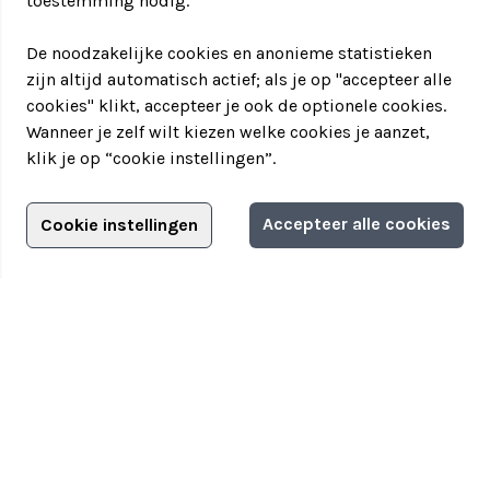
toestemming nodig.
De noodzakelijke cookies en anonieme statistieken
zijn altijd automatisch actief; als je op "accepteer alle
cookies" klikt, accepteer je ook de optionele cookies.
Wanneer je zelf wilt kiezen welke cookies je aanzet,
klik je op “cookie instellingen”.
Adverteren?
Accepteer alle cookies
Cookie instellingen
Adverteerdersopties
Teamuitstapje
> Over Teamuitstapje
> Inspiratie
> Bedrijfsuitje in...
Disclaimer
|
Privacyverklaring