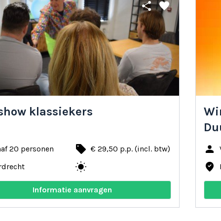
share
favorite
show klassiekers
Win
Du
local_offer
person
naf 20 personen
€ 29,50 p.p. (incl. btw)
wb_sunny
where_to_vote
rdrecht
Informatie aanvragen