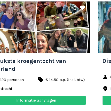
share
favorite
eukste kroegentocht van
Dis
rland
person
local_offer
 120 personen
€ 14,50 p.p. (incl. btw)
where_to_vote
rdrecht
Informatie aanvragen