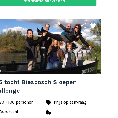
Informatie aanvragen
share
favorite
S tocht Biesbosch Sloepen
allenge
local_offer
20 - 100 personen
Prijs op aanvraag
nights_stay
Dordrecht