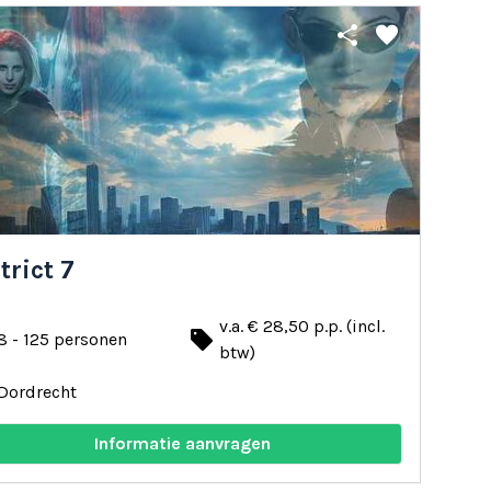
share
favorite
trict 7
v.a. € 28,50 p.p. (incl.
local_offer
8 - 125 personen
btw)
Dordrecht
Informatie aanvragen