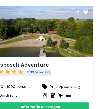
share
favorite
esbosch Adventure
tar
star
star
star_half
8.1/10 (4 reviews)
local_offer
10 - 1000 personen
Prijs op aanvraag
restaurant
coffee
wb_sunny
bed
Dordrecht
Informatie aanvragen