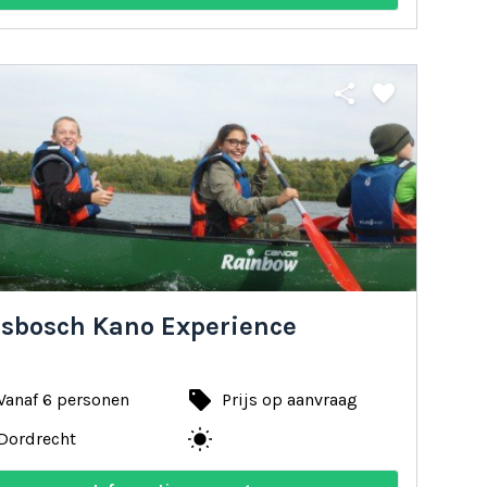
share
favorite
esbosch Kano Experience
local_offer
Vanaf 6 personen
Prijs op aanvraag
wb_sunny
Dordrecht