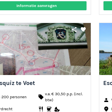
Informatie aanvragen
share
favorite
squiz te Voet
Es
v.a. € 30,50 p.p. (incl.
local_offer
- 200 personen
person
btw)
restaurant
coffee
nights_stay
where_to_vote
rdrecht