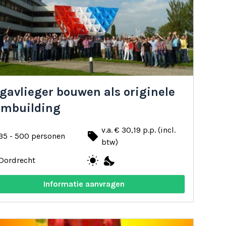
e hier prima een dag vermaken. Dordrecht is de plek
 Wil je meer weten? Ook voor plaatsen zoals
e aan!
gavlieger bouwen als originele
ambuilding
v.a. € 30,19 p.p. (incl.
local_offer
35 - 500 personen
btw)
wb_sunny
nights_stay
Dordrecht
Informatie aanvragen