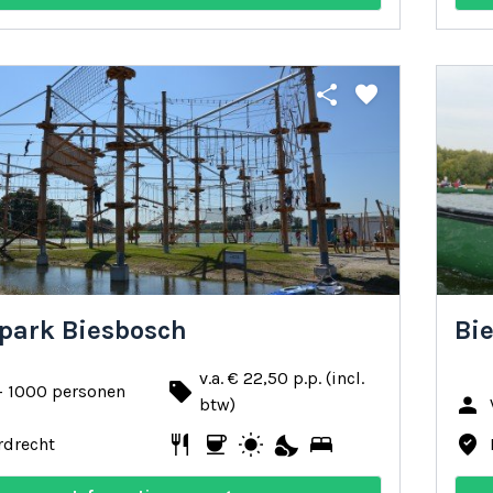
share
favorite
park Biesbosch
Bi
v.a. € 22,50 p.p. (incl.
local_offer
- 1000 personen
person
btw)
restaurant
coffee
wb_sunny
nights_stay
bed
where_to_vote
rdrecht