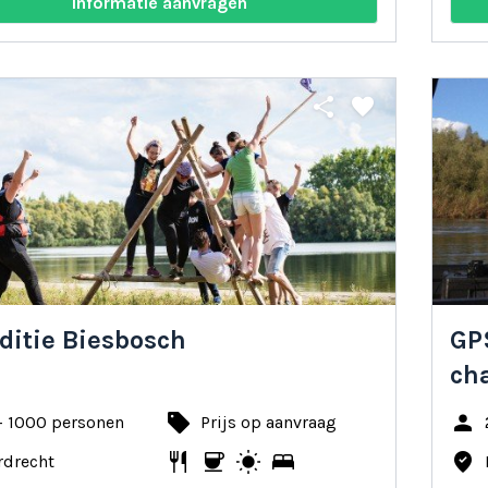
Informatie aanvragen
share
favorite
ditie Biesbosch
GP
ch
local_offer
person
- 1000 personen
Prijs op aanvraag
restaurant
coffee
wb_sunny
bed
where_to_vote
rdrecht