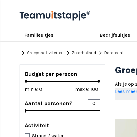
Familieuitjes
Bedrijfsuitjes
chevron_right
chevron_right
chevron_right
Groepsactiviteiten
Zuid-Holland
Dordrecht
Groe
Budget per persoon
Als je op
min €
max €
puntje va
Lees mee
Aantal personen?
Wat is 
Door de ve
geschiede
Activiteit
verschill
Dordtse k
Strand / water