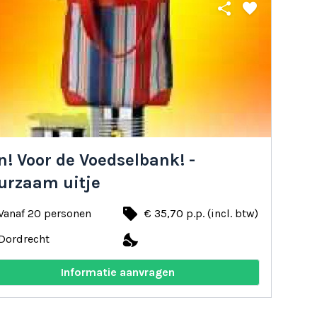
share
favorite
! Voor de Voedselbank! -
urzaam uitje
local_offer
Vanaf 20 personen
€ 35,70 p.p. (incl. btw)
nights_stay
Dordrecht
Informatie aanvragen