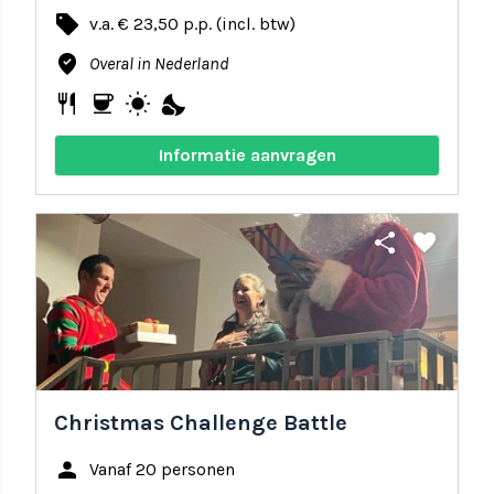
local_offer
v.a. € 23,50 p.p. (incl. btw)
where_to_vote
Overal in Nederland
restaurant
coffee
wb_sunny
nights_stay
Informatie aanvragen
share
favorite
Christmas Challenge Battle
person
Vanaf 20 personen