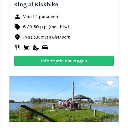
King of Kickbike
person
Vanaf 4 personen
local_offer
€ 29,50 p.p. (incl. btw)
where_to_vote
In de buurt van Giethoorn
restaurant
coffee
nights_stay
bed
Informatie aanvragen
share
favorite