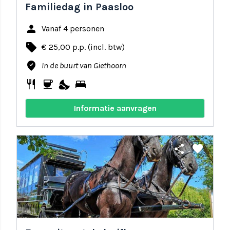
Familiedag in Paasloo
person
Vanaf 4 personen
local_offer
€ 25,00 p.p. (incl. btw)
where_to_vote
In de buurt van Giethoorn
restaurant
coffee
nights_stay
bed
Informatie aanvragen
share
favorite