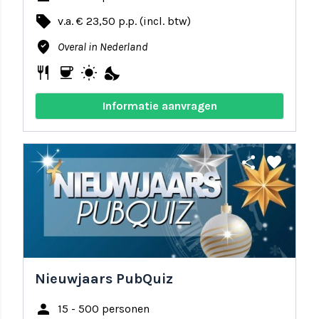
local_offer
v.a. € 23,50 p.p. (incl. btw)
where_to_vote
Overal in Nederland
restaurant
coffee
wb_sunny
nights_stay
Informatie aanvragen
share
favorite
Nieuwjaars PubQuiz
person
15 - 500 personen