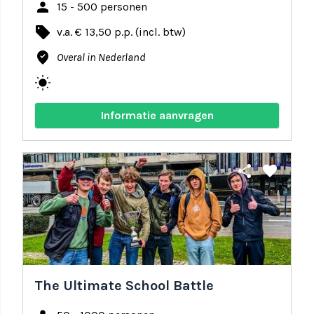
person
15 - 500 personen
local_offer
v.a. € 13,50 p.p. (incl. btw)
where_to_vote
Overal in Nederland
wb_sunny
Informatie aanvragen
share
favorite
The Ultimate School Battle