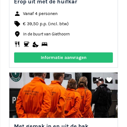
Erop uit met de huifkar
person
Vanaf 4 personen
local_offer
€ 39,50 p.p. (incl. btw)
where_to_vote
In de buurt van Giethoorn
restaurant
coffee
nights_stay
bed
Informatie aanvragen
share
favorite
Met gemak in en uit de bak