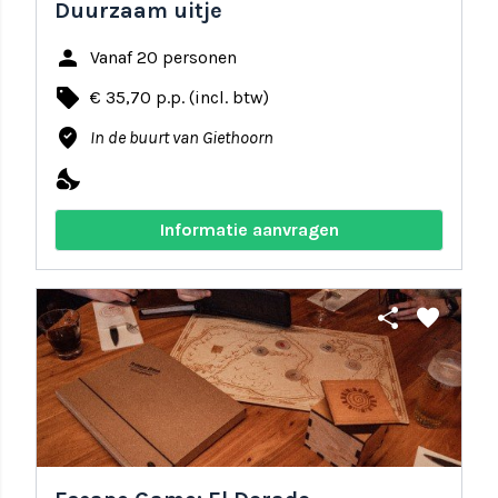
Duurzaam uitje
person
Vanaf 20 personen
local_offer
€ 35,70 p.p. (incl. btw)
where_to_vote
In de buurt van Giethoorn
nights_stay
Informatie aanvragen
share
favorite