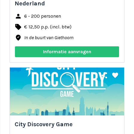
Nederland
person
6 - 200 personen
local_offer
€ 12,50 p.p. (incl. btw)
where_to_vote
In de buurt van Giethoorn
Informatie aanvragen
share
favorite
City Discovery Game