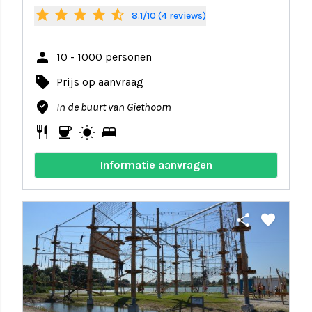
star
star
star
star
star_half
8.1/10 (4 reviews)
person
10 - 1000 personen
local_offer
Prijs op aanvraag
where_to_vote
In de buurt van Giethoorn
restaurant
coffee
wb_sunny
bed
Informatie aanvragen
share
favorite