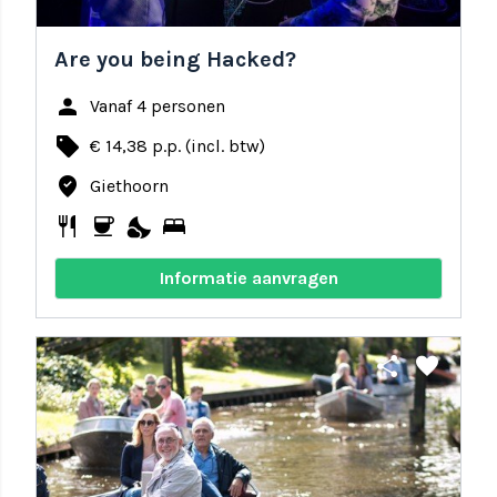
Are you being Hacked?
person
Vanaf 4 personen
local_offer
€ 14,38 p.p. (incl. btw)
where_to_vote
Giethoorn
restaurant
coffee
nights_stay
bed
Informatie aanvragen
share
favorite