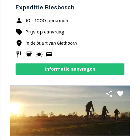
Expeditie Biesbosch
person
10 - 1000 personen
local_offer
Prijs op aanvraag
where_to_vote
In de buurt van Giethoorn
restaurant
coffee
wb_sunny
bed
Informatie aanvragen
share
favorite