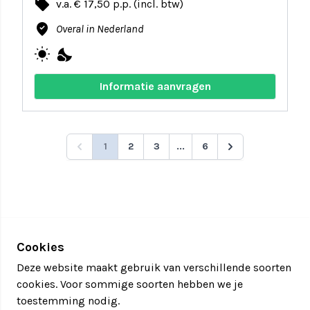
local_offer
v.a. € 17,50 p.p. (incl. btw)
where_to_vote
Overal in Nederland
wb_sunny
nights_stay
Informatie aanvragen
1
2
3
...
6
Cookies
Deze website maakt gebruik van verschillende soorten
cookies. Voor sommige soorten hebben we je
toestemming nodig.