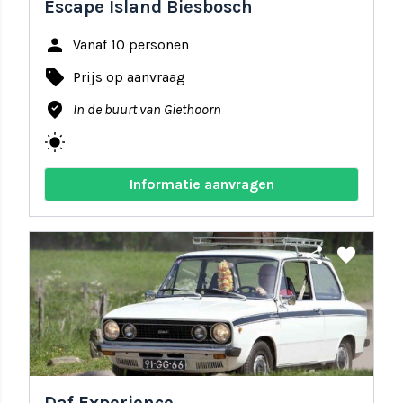
Escape Island Biesbosch
person
Vanaf 10 personen
local_offer
Prijs op aanvraag
where_to_vote
In de buurt van Giethoorn
wb_sunny
Informatie aanvragen
share
favorite
Daf Experience