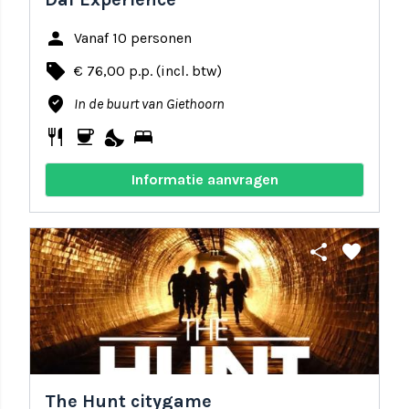
person
Vanaf 10 personen
local_offer
€ 76,00 p.p. (incl. btw)
where_to_vote
In de buurt van Giethoorn
restaurant
coffee
nights_stay
bed
Informatie aanvragen
share
favorite
The Hunt citygame