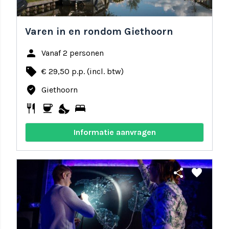
Varen in en rondom Giethoorn
person
Vanaf 2 personen
local_offer
€ 29,50 p.p. (incl. btw)
where_to_vote
Giethoorn
restaurant
coffee
nights_stay
bed
Informatie aanvragen
share
favorite