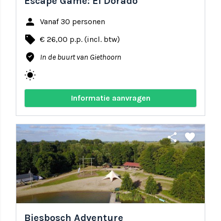
Escape Game: El Dorado
person
Vanaf 30 personen
local_offer
€ 26,00 p.p. (incl. btw)
where_to_vote
In de buurt van Giethoorn
wb_sunny
Informatie aanvragen
share
favorite
Biesbosch Adventure