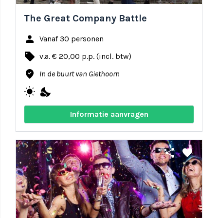
The Great Company Battle
person
Vanaf 30 personen
local_offer
v.a. € 20,00 p.p. (incl. btw)
where_to_vote
In de buurt van Giethoorn
wb_sunny
nights_stay
Informatie aanvragen
share
favorite