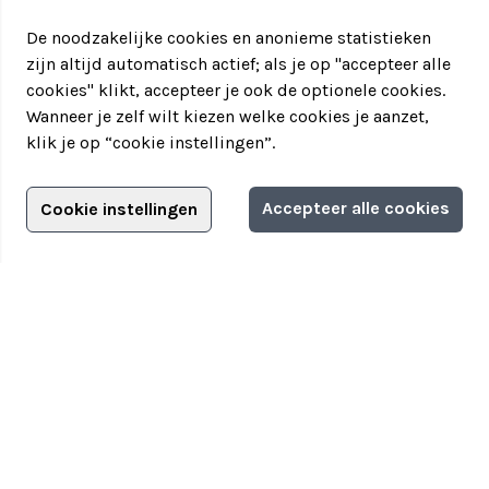
De noodzakelijke cookies en anonieme statistieken
zijn altijd automatisch actief; als je op "accepteer alle
cookies" klikt, accepteer je ook de optionele cookies.
Wanneer je zelf wilt kiezen welke cookies je aanzet,
klik je op “cookie instellingen”.
Adverteren?
Accepteer alle cookies
Cookie instellingen
Filter jouw teamuitstapje!
Adverteerdersopties
Teamuitstapje
> Over Teamuitstapje
> Inspiratie
> Bedrijfsuitje in...
Disclaimer
|
Privacyverklaring