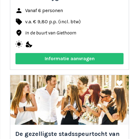
person
Vanaf 6 personen
local_offer
v.a. € 9,80 p.p. (incl. btw)
where_to_vote
In de buurt van Giethoorn
wb_sunny
nights_stay
Informatie aanvragen
share
favorite
De gezelligste stadsspeurtocht van