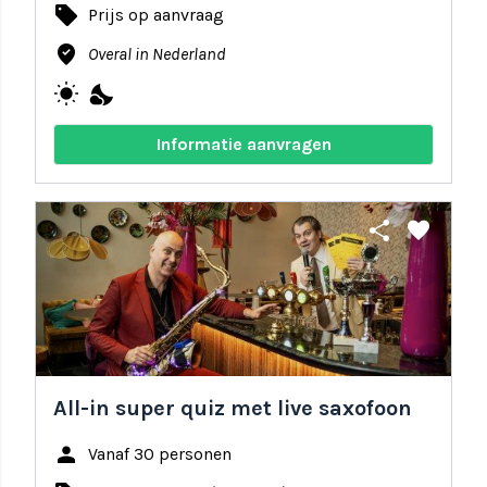
local_offer
Prijs op aanvraag
where_to_vote
Overal in Nederland
wb_sunny
nights_stay
Informatie aanvragen
share
favorite
All-in super quiz met live saxofoon
person
Vanaf 30 personen