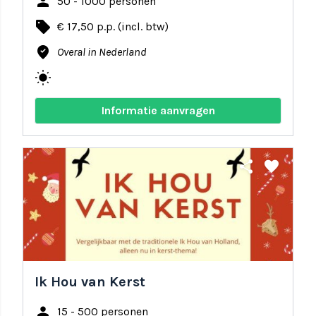
person
50 - 1000 personen
local_offer
€ 17,50 p.p. (incl. btw)
where_to_vote
Overal in Nederland
wb_sunny
Informatie aanvragen
share
favorite
Ik Hou van Kerst
person
15 - 500 personen