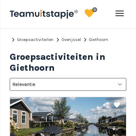
favorite
menu
0
chevron_right
chevron_right
chevron_right
Groepsactiviteiten
Overijssel
Giethoorn
Groepsactiviteiten in
Giethoorn
share
favorite