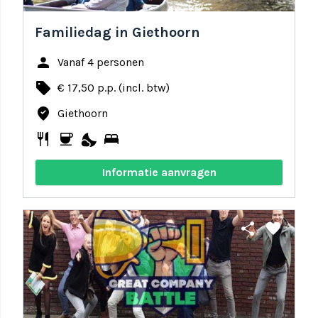
Familiedag in Giethoorn
person
Vanaf 4 personen
local_offer
€ 17,50 p.p. (incl. btw)
where_to_vote
Giethoorn
restaurant
coffee
nights_stay
bed
Informatie aanvragen
share
favorite