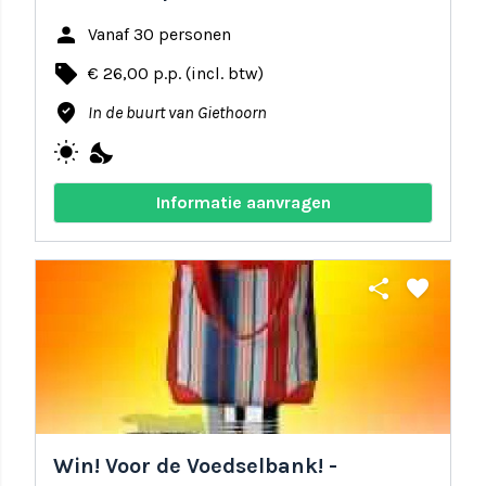
person
Vanaf 30 personen
local_offer
€ 26,00 p.p. (incl. btw)
where_to_vote
In de buurt van Giethoorn
wb_sunny
nights_stay
Informatie aanvragen
share
favorite
Win! Voor de Voedselbank! -