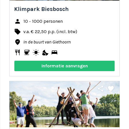
Klimpark Biesbosch
person
10 - 1000 personen
local_offer
v.a. € 22,50 p.p. (incl. btw)
where_to_vote
In de buurt van Giethoorn
restaurant
coffee
wb_sunny
nights_stay
bed
Informatie aanvragen
share
favorite