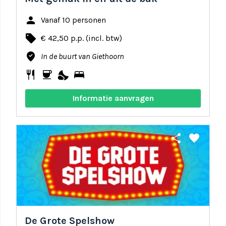
person
Vanaf 10 personen
local_offer
€ 42,50 p.p. (incl. btw)
where_to_vote
In de buurt van Giethoorn
restaurant
coffee
nights_stay
bed
Informatie aanvragen
share
favorite
De Grote Spelshow