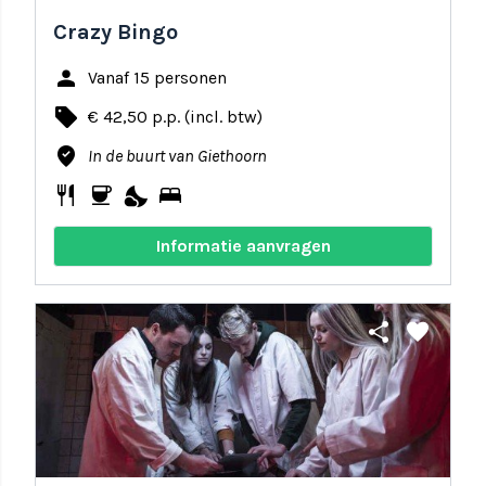
Crazy Bingo
person
Vanaf 15 personen
local_offer
€ 42,50 p.p. (incl. btw)
where_to_vote
In de buurt van Giethoorn
restaurant
coffee
nights_stay
bed
Informatie aanvragen
share
favorite