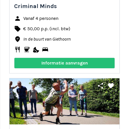
Criminal Minds
person
Vanaf 4 personen
local_offer
€ 50,00 p.p. (incl. btw)
where_to_vote
In de buurt van Giethoorn
restaurant
coffee
nights_stay
bed
Informatie aanvragen
share
favorite