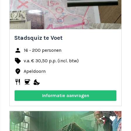
Stadsquiz te Voet
person
16 - 200 personen
local_offer
v.a. € 30,50 p.p. (incl. btw)
where_to_vote
Apeldoorn
restaurant
coffee
nights_stay
Informatie aanvragen
share
favorite