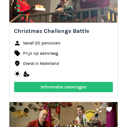
Christmas Challenge Battle
person
Vanaf 20 personen
local_offer
Prijs op aanvraag
where_to_vote
Overal in Nederland
wb_sunny
nights_stay
Informatie aanvragen
share
favorite