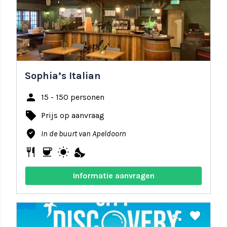
Sophia’s Italian
person
15 - 150 personen
local_offer
Prijs op aanvraag
where_to_vote
In de buurt van Apeldoorn
restaurant
coffee
wb_sunny
nights_stay
Informatie aanvragen
share
favorite