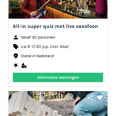
All-in super quiz met live saxofoon
person
Vanaf 30 personen
local_offer
v.a. € 17,50 p.p. (incl. btw)
where_to_vote
Overal in Nederland
wb_sunny
nights_stay
Informatie aanvragen
share
favorite