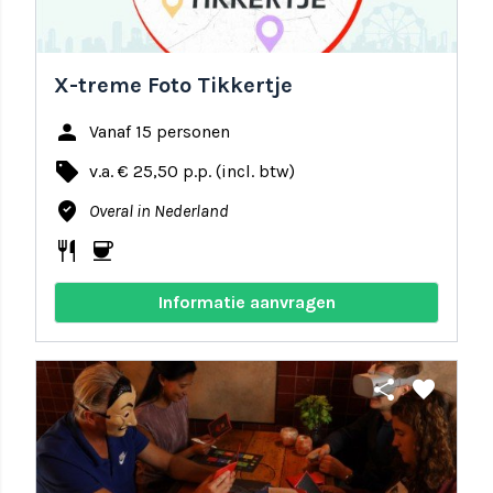
X-treme Foto Tikkertje
person
Vanaf 15 personen
local_offer
v.a. € 25,50 p.p. (incl. btw)
where_to_vote
Overal in Nederland
restaurant
coffee
Informatie aanvragen
share
favorite