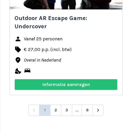
Outdoor AR Escape Game:
Undercover
person
Vanaf 25 personen
local_offer
€ 27,00 p.p. (incl. btw)
where_to_vote
Overal in Nederland
nights_stay
bed
Informatie aanvragen
1
2
3
...
6