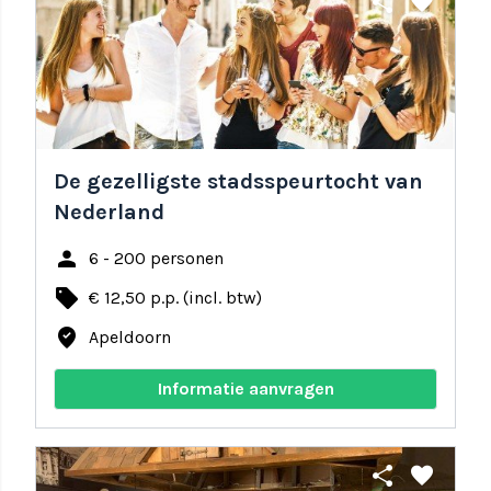
share
favorite
De gezelligste stadsspeurtocht van
Nederland
person
6 - 200 personen
local_offer
€ 12,50 p.p. (incl. btw)
where_to_vote
Apeldoorn
Informatie aanvragen
share
favorite