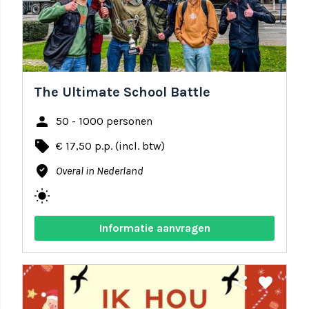
The Ultimate School Battle
person
50 - 1000 personen
local_offer
€ 17,50 p.p. (incl. btw)
where_to_vote
Overal in Nederland
wb_sunny
Informatie aanvragen
share
favorite