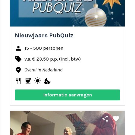
Nieuwjaars PubQuiz
person
15 - 500 personen
local_offer
v.a. € 23,50 p.p. (incl. btw)
where_to_vote
Overal in Nederland
restaurant
coffee
wb_sunny
nights_stay
Informatie aanvragen
share
favorite