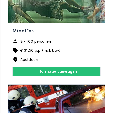
Mindf*ck
person
8 - 100 personen
local_offer
€ 31,50 p.p. (incl. btw)
where_to_vote
Apeldoorn
Informatie aanvragen
share
favorite