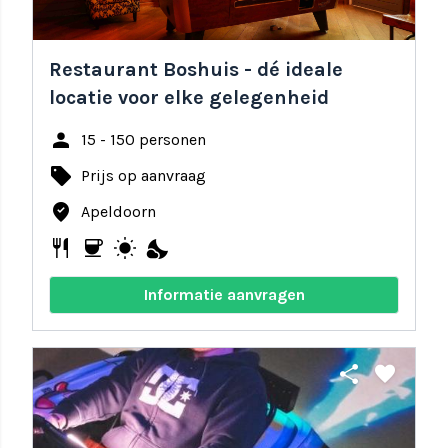
Restaurant Boshuis - dé ideale
locatie voor elke gelegenheid
person
15 - 150 personen
local_offer
Prijs op aanvraag
where_to_vote
Apeldoorn
restaurant
coffee
wb_sunny
nights_stay
Informatie aanvragen
share
favorite