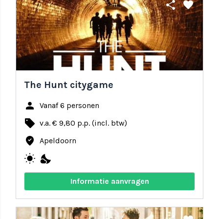
share
favorite
The Hunt citygame
person
Vanaf 6 personen
local_offer
v.a. € 9,80 p.p. (incl. btw)
where_to_vote
Apeldoorn
wb_sunny
nights_stay
Informatie aanvragen