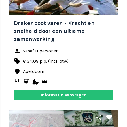
Drakenboot varen - Kracht en
snelheid door een ultieme
samenwerking
person
Vanaf 11 personen
local_offer
€ 34,09 p.p. (incl. btw)
where_to_vote
Apeldoorn
restaurant
coffee
nights_stay
bed
Informatie aanvragen
share
favorite