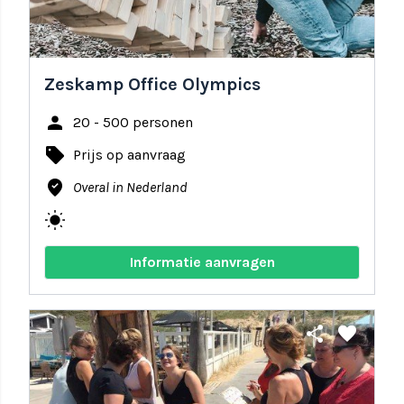
Zeskamp Office Olympics
person
20 - 500 personen
local_offer
Prijs op aanvraag
where_to_vote
Overal in Nederland
wb_sunny
Informatie aanvragen
share
favorite