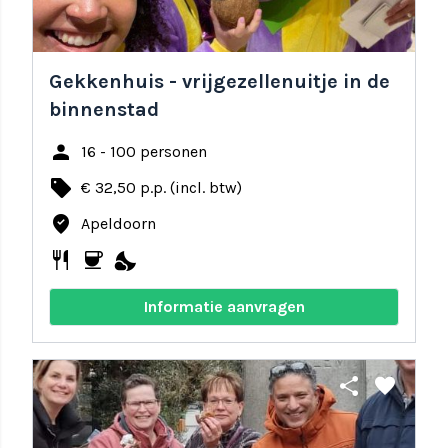
Gekkenhuis - vrijgezellenuitje in de
binnenstad
person
16 - 100 personen
local_offer
€ 32,50 p.p. (incl. btw)
where_to_vote
Apeldoorn
restaurant
coffee
nights_stay
Informatie aanvragen
share
favorite