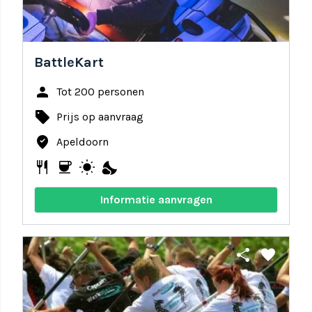
BattleKart
person
Tot 200 personen
local_offer
Prijs op aanvraag
where_to_vote
Apeldoorn
restaurant
coffee
wb_sunny
nights_stay
Informatie aanvragen
share
favorite