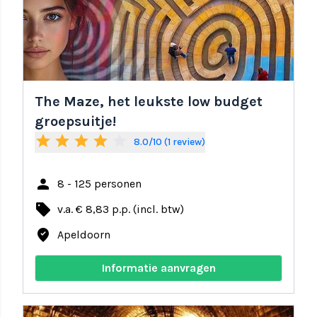
The Maze, het leukste low budget
groepsuitje!
star
star
star
star
star_border
8.0/10 (1 review)
person
8 - 125 personen
local_offer
v.a. € 8,83 p.p. (incl. btw)
where_to_vote
Apeldoorn
Informatie aanvragen