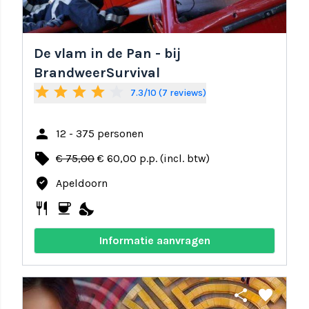
De vlam in de Pan - bij
BrandweerSurvival
star
star
star
star
star_border
7.3/10 (7 reviews)
person
12 - 375 personen
local_offer
€ 75,00
€ 60,00 p.p. (incl. btw)
where_to_vote
Apeldoorn
restaurant
coffee
nights_stay
Informatie aanvragen
share
favorite