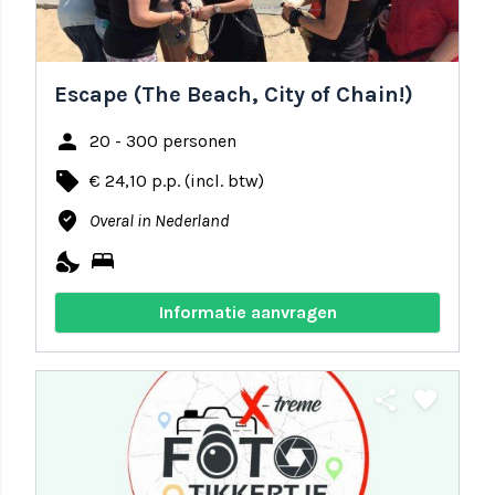
Escape (The Beach, City of Chain!)
person
20 - 300 personen
local_offer
€ 24,10 p.p. (incl. btw)
where_to_vote
Overal in Nederland
nights_stay
bed
Informatie aanvragen
share
favorite