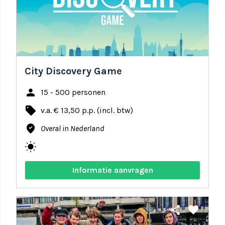
City Discovery Game
person
15 - 500 personen
local_offer
v.a. € 13,50 p.p. (incl. btw)
where_to_vote
Overal in Nederland
wb_sunny
Informatie aanvragen
share
favorite