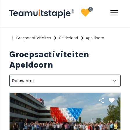
favorite
menu
0
chevron_right
chevron_right
chevron_right
Groepsactiviteiten
Gelderland
Apeldoorn
Groepsactiviteiten
Apeldoorn
share
favorite