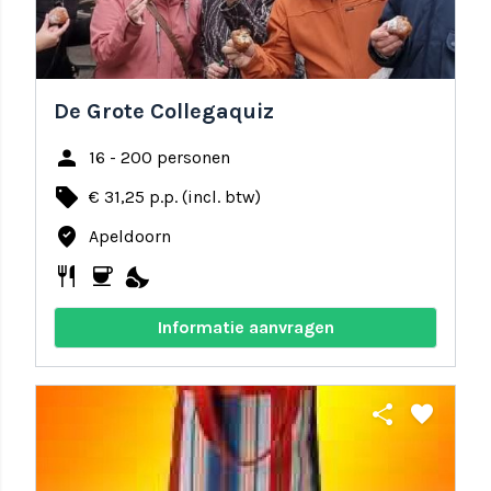
De Grote Collegaquiz
person
16 - 200 personen
local_offer
€ 31,25 p.p. (incl. btw)
where_to_vote
Apeldoorn
restaurant
coffee
nights_stay
Informatie aanvragen
share
favorite