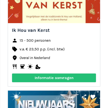
Ik Hou van Kerst
person
15 - 500 personen
local_offer
v.a. € 23,50 p.p. (incl. btw)
where_to_vote
Overal in Nederland
restaurant
coffee
wb_sunny
nights_stay
Informatie aanvragen
share
favorite