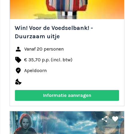
Win! Voor de Voedselbank! -
Duurzaam uitje
person
Vanaf 20 personen
local_offer
€ 35,70 p.p. (incl. btw)
where_to_vote
Apeldoorn
nights_stay
Informatie aanvragen
share
favorite