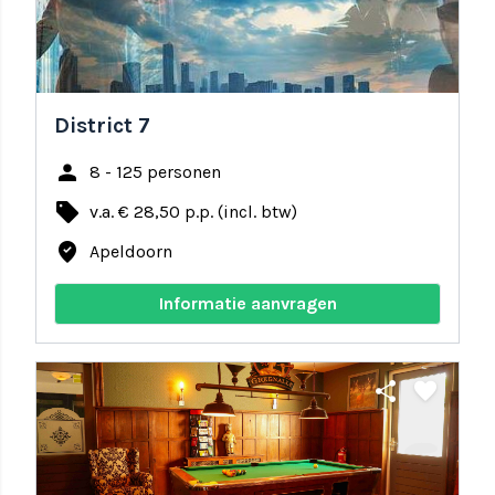
District 7
person
8 - 125 personen
local_offer
v.a. € 28,50 p.p. (incl. btw)
where_to_vote
Apeldoorn
Informatie aanvragen
share
favorite