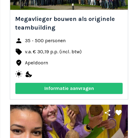
Megavlieger bouwen als originele
teambuilding
person
35 - 500 personen
local_offer
v.a. € 30,19 p.p. (incl. btw)
where_to_vote
Apeldoorn
wb_sunny
nights_stay
Informatie aanvragen
share
favorite