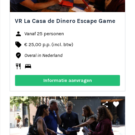
VR La Casa de Dinero Escape Game
person
Vanaf 25 personen
local_offer
€ 25,00 p.p. (incl. btw)
where_to_vote
Overal in Nederland
restaurant
bed
Informatie aanvragen
share
favorite