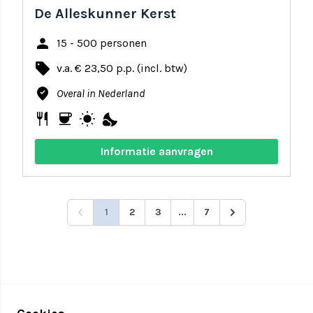
De Alleskunner Kerst
person
15 - 500 personen
local_offer
v.a. € 23,50 p.p. (incl. btw)
where_to_vote
Overal in Nederland
restaurant
coffee
wb_sunny
nights_stay
Informatie aanvragen
1
2
3
...
7