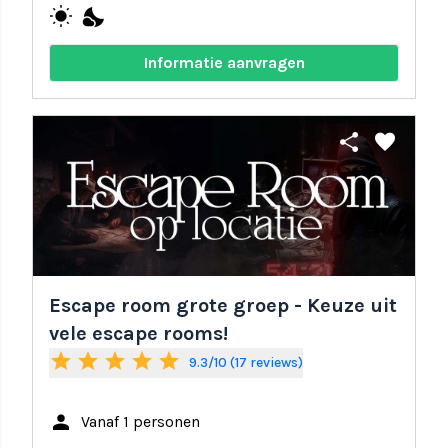
wb_sunny
nights_stay
Informatie aanvragen
share
favorite
Escape room grote groep - Keuze uit
vele escape rooms!
star
star
star
star
star
9.3/10 (17 reviews)
person
Vanaf 1 personen