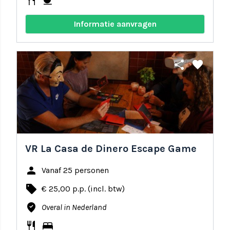
restaurant
coffee
Informatie aanvragen
share
favorite
VR La Casa de Dinero Escape Game
person
Vanaf 25 personen
local_offer
€ 25,00 p.p. (incl. btw)
where_to_vote
Overal in Nederland
restaurant
bed