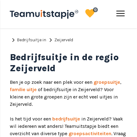
favorite
menu
0
chevron_right
chevron_right
Bedrijfsuitje in
Zeijerveld
Bedrijfsuitje in de regio
Zeijerveld
Ben je op zoek naar een plek voor een
groepsuitje
,
familie uitje
of bedrijfsuitje in Zeijerveld? Voor
kleine en grote groepen zijn er echt veel uitjes in
Zeijerveld.
Is het tijd voor een
bedrijfsuitje
in Zeijerveld? Vaak
wil iedereen wat anders! Teamuitstapje biedt een
overzicht van diverse type
groepsactiviteiten
. Vraag