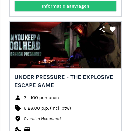
Informatie aanvragen
share
favorite
UNDER PRESSURE - THE EXPLOSIVE
ESCAPE GAME
person
2 - 100 personen
local_offer
€ 26,00 p.p. (incl. btw)
where_to_vote
Overal in Nederland
nights_stay
bed