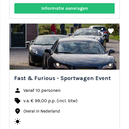
Informatie aanvragen
share
favorite
Fast & Furious - Sportwagen Event
person
Vanaf 10 personen
local_offer
v.a. € 99,00 p.p. (incl. btw)
where_to_vote
Overal in Nederland
wb_sunny