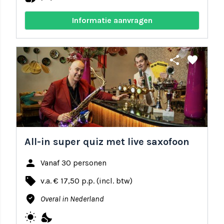
Informatie aanvragen
share
favorite
All-in super quiz met live saxofoon
person
Vanaf 30 personen
local_offer
v.a. € 17,50 p.p. (incl. btw)
where_to_vote
Overal in Nederland
wb_sunny
nights_stay