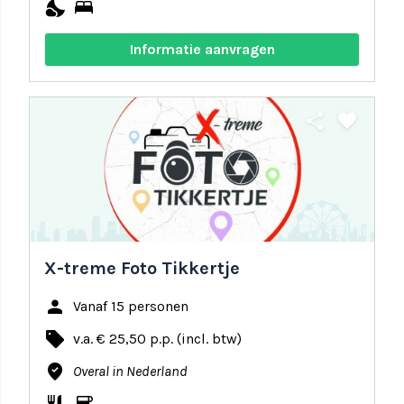
nights_stay
bed
Informatie aanvragen
share
favorite
X-treme Foto Tikkertje
person
Vanaf 15 personen
local_offer
v.a. € 25,50 p.p. (incl. btw)
where_to_vote
Overal in Nederland