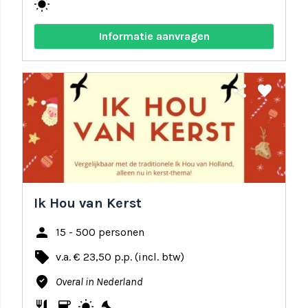
wb_sunny
Informatie aanvragen
share
favorite
Ik Hou van Kerst
person
15 - 500 personen
local_offer
v.a. € 23,50 p.p. (incl. btw)
where_to_vote
Overal in Nederland
restaurant
coffee
wb_sunny
nights_stay