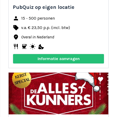
PubQuiz op eigen locatie
person
15 - 500 personen
local_offer
v.a. € 23,50 p.p. (incl. btw)
where_to_vote
Overal in Nederland
restaurant
coffee
wb_sunny
nights_stay
Informatie aanvragen
share
favorite