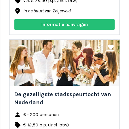
local_offer
v.a. € 28,50 p.p. (incl. btw)
where_to_vote
In de buurt van Zeijerveld
Informatie aanvragen
share
favorite
De gezelligste stadsspeurtocht van
Nederland
person
6 - 200 personen
local_offer
€ 12,50 p.p. (incl. btw)