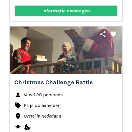
Informatie aanvragen
share
favorite
Christmas Challenge Battle
person
Vanaf 20 personen
local_offer
Prijs op aanvraag
where_to_vote
Overal in Nederland
wb_sunny
nights_stay