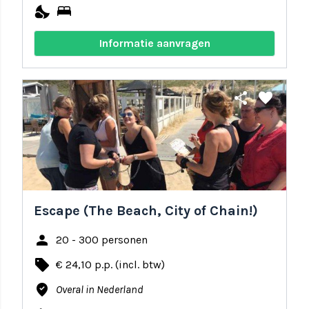
nights_stay
bed
Informatie aanvragen
share
favorite
Escape (The Beach, City of Chain!)
person
20 - 300 personen
local_offer
€ 24,10 p.p. (incl. btw)
where_to_vote
Overal in Nederland