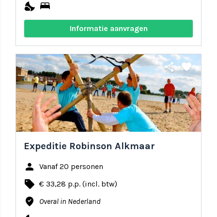
nights_stay
bed
Informatie aanvragen
share
favorite
Expeditie Robinson Alkmaar
person
Vanaf 20 personen
local_offer
€ 33,28 p.p. (incl. btw)
where_to_vote
Overal in Nederland