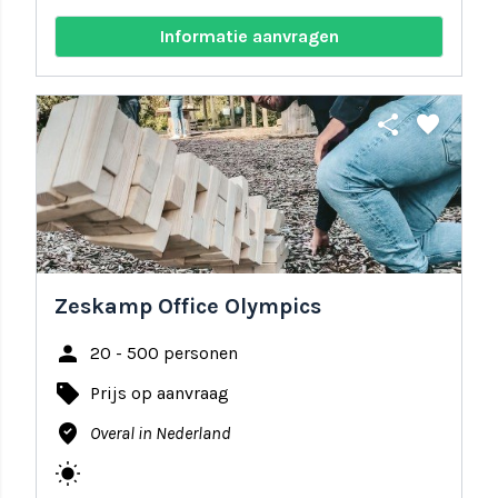
Informatie aanvragen
share
favorite
Zeskamp Office Olympics
person
20 - 500 personen
local_offer
Prijs op aanvraag
where_to_vote
Overal in Nederland
wb_sunny