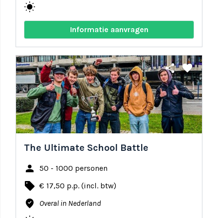
wb_sunny
Informatie aanvragen
share
favorite
The Ultimate School Battle
person
50 - 1000 personen
local_offer
€ 17,50 p.p. (incl. btw)
where_to_vote
Overal in Nederland