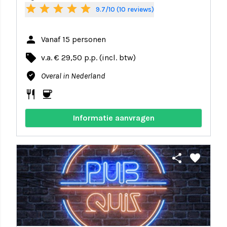
star
star
star
star
star
9.7/10 (10 reviews)
person
Vanaf 15 personen
local_offer
v.a. € 29,50 p.p. (incl. btw)
where_to_vote
Overal in Nederland
restaurant
coffee
Informatie aanvragen
share
favorite