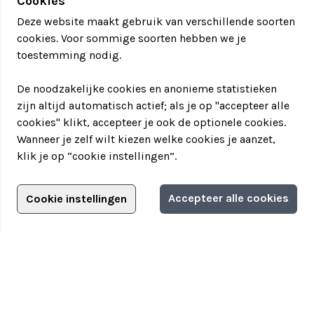
Cookies
Deze website maakt gebruik van verschillende soorten
cookies. Voor sommige soorten hebben we je
toestemming nodig.
De noodzakelijke cookies en anonieme statistieken
zijn altijd automatisch actief; als je op "accepteer alle
cookies" klikt, accepteer je ook de optionele cookies.
Wanneer je zelf wilt kiezen welke cookies je aanzet,
klik je op “cookie instellingen”.
Adverteren?
Accepteer alle cookies
Cookie instellingen
Filter jouw teamuitstapje!
Adverteerdersopties
Teamuitstapje
> Over Teamuitstapje
> Inspiratie
> Bedrijfsuitje in...