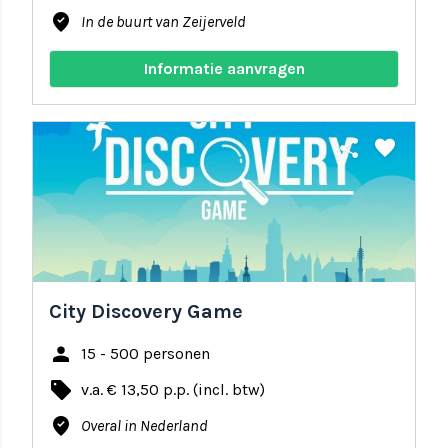
where_to_vote
In de buurt van Zeijerveld
Informatie aanvragen
share
favorite
City Discovery Game
person
15 - 500 personen
local_offer
v.a. € 13,50 p.p. (incl. btw)
where_to_vote
Overal in Nederland