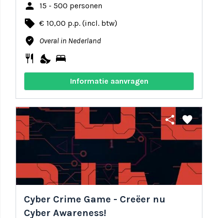
person
15 - 500 personen
local_offer
€ 10,00 p.p. (incl. btw)
where_to_vote
Overal in Nederland
restaurant
nights_stay
bed
Informatie aanvragen
share
favorite
Cyber Crime Game - Creëer nu
Cyber Awareness!