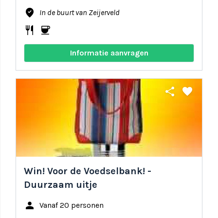
where_to_vote
In de buurt van Zeijerveld
restaurant
coffee
Informatie aanvragen
share
favorite
Win! Voor de Voedselbank! -
Duurzaam uitje
person
Vanaf 20 personen