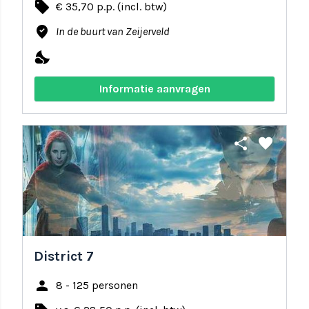
local_offer
€ 35,70 p.p. (incl. btw)
where_to_vote
In de buurt van Zeijerveld
nights_stay
Informatie aanvragen
share
favorite
District 7
person
8 - 125 personen