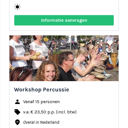
wb_sunny
Informatie aanvragen
share
favorite
Workshop Percussie
person
Vanaf 15 personen
local_offer
v.a. € 23,50 p.p. (incl. btw)
where_to_vote
Overal in Nederland