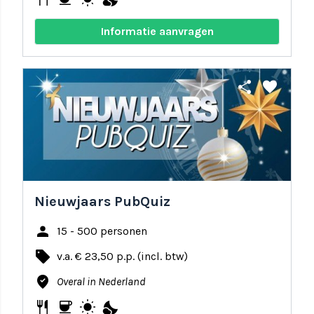
Informatie aanvragen
share
favorite
Nieuwjaars PubQuiz
person
15 - 500 personen
local_offer
v.a. € 23,50 p.p. (incl. btw)
where_to_vote
Overal in Nederland
restaurant
coffee
wb_sunny
nights_stay