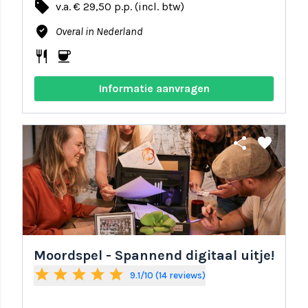
local_offer
v.a. € 29,50 p.p. (incl. btw)
where_to_vote
Overal in Nederland
restaurant
coffee
Informatie aanvragen
share
favorite
Moordspel - Spannend digitaal uitje!
star
star
star
star
star
9.1/10 (14 reviews)