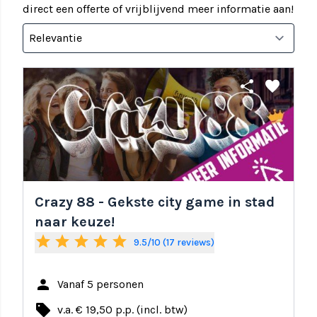
direct een offerte of vrijblijvend meer informatie aan!
share
favorite
Crazy 88 - Gekste city game in stad
naar keuze!
star
star
star
star
star
9.5/10 (17 reviews)
person
Vanaf 5 personen
local_offer
v.a. € 19,50 p.p. (incl. btw)