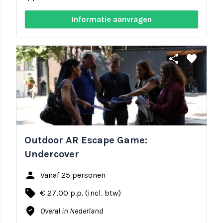
Informatie aanvragen
share
favorite
Outdoor AR Escape Game:
Undercover
person
Vanaf 25 personen
local_offer
€ 27,00 p.p. (incl. btw)
where_to_vote
Overal in Nederland