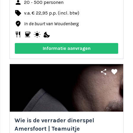
person
20 - 500 personen
local_offer
v.a. € 22,95 p.p. (incl. btw)
where_to_vote
In de buurt van Woudenberg
restaurant
coffee
wb_sunny
nights_stay
Informatie aanvragen
share
favorite
Wie is de verrader dinerspel
Amersfoort | Teamuitje