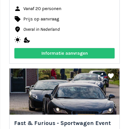
person
Vanaf 20 personen
local_offer
Prijs op aanvraag
where_to_vote
Overal in Nederland
wb_sunny
nights_stay
Informatie aanvragen
share
favorite
Fast & Furious - Sportwagen Event