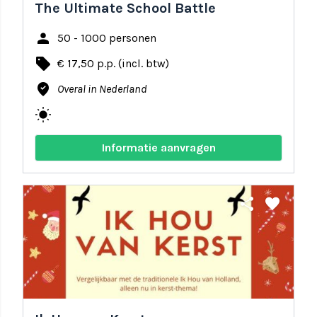
The Ultimate School Battle
person
50 - 1000 personen
local_offer
€ 17,50 p.p. (incl. btw)
where_to_vote
Overal in Nederland
wb_sunny
Informatie aanvragen
share
favorite