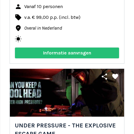
person
Vanaf 10 personen
local_offer
v.a. € 99,00 p.p. (incl. btw)
where_to_vote
Overal in Nederland
wb_sunny
Informatie aanvragen
share
favorite
UNDER PRESSURE - THE EXPLOSIVE
ESCAPE GAME