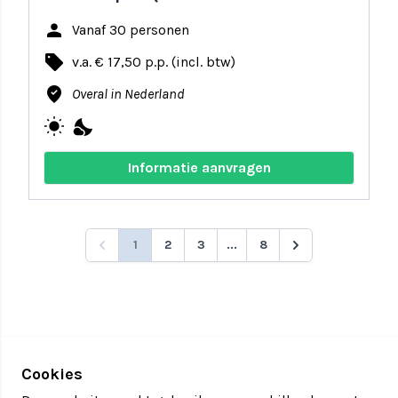
person
Vanaf 30 personen
local_offer
v.a. € 17,50 p.p. (incl. btw)
where_to_vote
Overal in Nederland
wb_sunny
nights_stay
Informatie aanvragen
1
2
3
...
8
Cookies