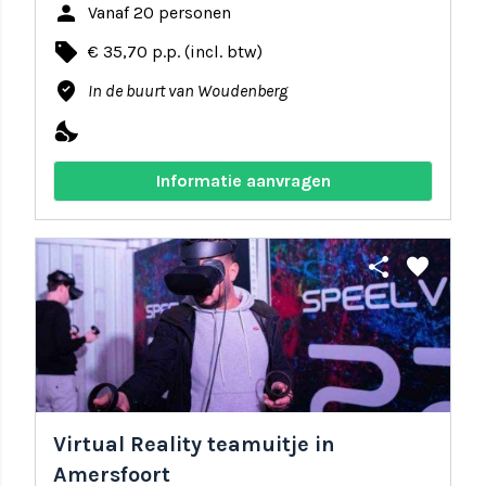
person
Vanaf 20 personen
local_offer
€ 35,70 p.p. (incl. btw)
where_to_vote
In de buurt van Woudenberg
nights_stay
Informatie aanvragen
share
favorite
Virtual Reality teamuitje in
Amersfoort