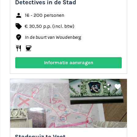
Detectives in de Stad
person
16 - 200 personen
local_offer
€ 30,50 p.p. (incl. btw)
where_to_vote
In de buurt van Woudenberg
restaurant
coffee
Informatie aanvragen
share
favorite
Stadsquiz te Voet