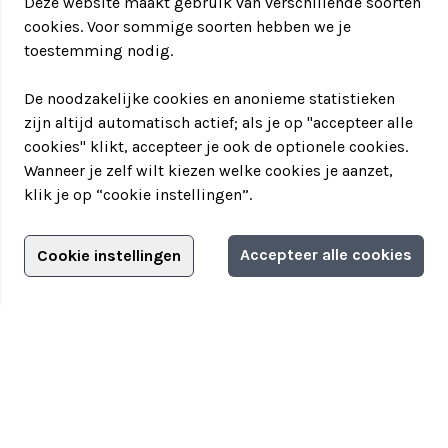
Deze website maakt gebruik van verschillende soorten
cookies. Voor sommige soorten hebben we je
toestemming nodig.
De noodzakelijke cookies en anonieme statistieken
zijn altijd automatisch actief; als je op "accepteer alle
cookies" klikt, accepteer je ook de optionele cookies.
Wanneer je zelf wilt kiezen welke cookies je aanzet,
klik je op “cookie instellingen”.
Adverteren?
Accepteer alle cookies
Cookie instellingen
Filter jouw teamuitstapje!
Adverteerdersopties
Teamuitstapje
> Over Teamuitstapje
> Inspiratie
> Bedrijfsuitje in...