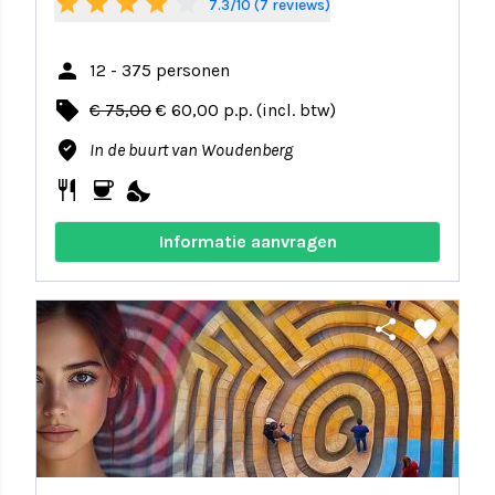
star
star
star
star
star_border
7.3/10 (7 reviews)
person
12 - 375 personen
local_offer
€ 75,00
€ 60,00 p.p. (incl. btw)
where_to_vote
In de buurt van Woudenberg
restaurant
coffee
nights_stay
Informatie aanvragen
share
favorite