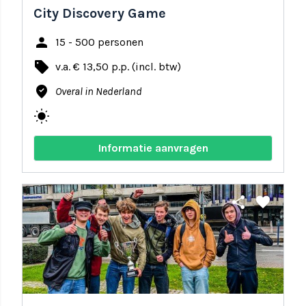
City Discovery Game
person
15 - 500 personen
local_offer
v.a. € 13,50 p.p. (incl. btw)
where_to_vote
Overal in Nederland
wb_sunny
Informatie aanvragen
share
favorite