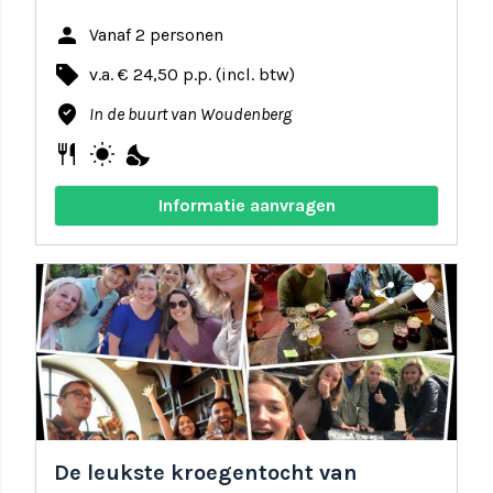
person
Vanaf 2 personen
local_offer
v.a. € 24,50 p.p. (incl. btw)
where_to_vote
In de buurt van Woudenberg
restaurant
wb_sunny
nights_stay
Informatie aanvragen
share
favorite
De leukste kroegentocht van