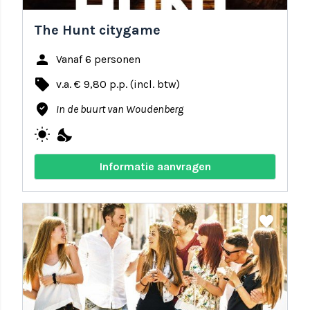
The Hunt citygame
person
Vanaf 6 personen
local_offer
v.a. € 9,80 p.p. (incl. btw)
where_to_vote
In de buurt van Woudenberg
wb_sunny
nights_stay
Informatie aanvragen
share
favorite