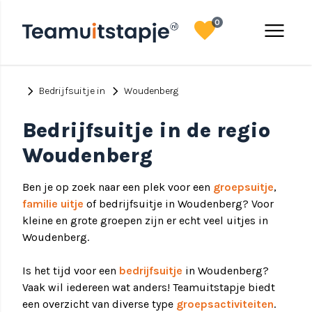
favorite
menu
0
chevron_right
chevron_right
Bedrijfsuitje in
Woudenberg
Bedrijfsuitje in de regio
Woudenberg
Ben je op zoek naar een plek voor een
groepsuitje
,
familie uitje
of bedrijfsuitje in Woudenberg? Voor
kleine en grote groepen zijn er echt veel uitjes in
Woudenberg.
Is het tijd voor een
bedrijfsuitje
in Woudenberg?
Vaak wil iedereen wat anders! Teamuitstapje biedt
een overzicht van diverse type
groepsactiviteiten
.