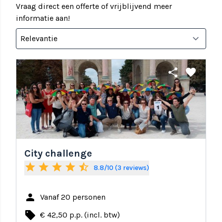
Vraag direct een offerte of vrijblijvend meer
informatie aan!
share
favorite
City challenge
star
star
star
star
star_half
8.8/10 (3 reviews)
person
Vanaf 20 personen
local_offer
€ 42,50 p.p. (incl. btw)