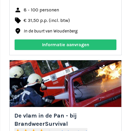
person
8 - 100 personen
local_offer
€ 31,50 p.p. (incl. btw)
where_to_vote
In de buurt van Woudenberg
Informatie aanvragen
share
favorite
De vlam in de Pan - bij
BrandweerSurvival