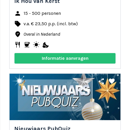
Ik Hou van Kerst
person
15 - 500 personen
local_offer
v.a. € 23,50 p.p. (incl. btw)
where_to_vote
Overal in Nederland
restaurant
coffee
wb_sunny
nights_stay
Informatie aanvragen
share
favorite
Nieuwjaars PubQuiz