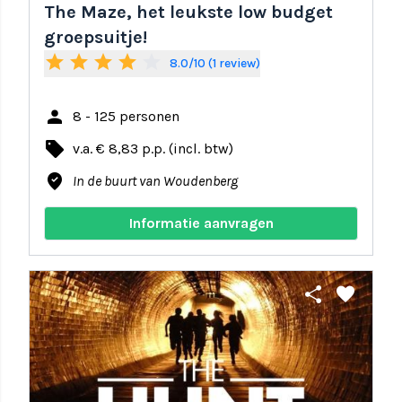
The Maze, het leukste low budget
groepsuitje!
star
star
star
star
star_border
8.0/10 (1 review)
person
8 - 125 personen
local_offer
v.a. € 8,83 p.p. (incl. btw)
where_to_vote
In de buurt van Woudenberg
Informatie aanvragen
share
favorite