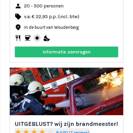
person
20 - 500 personen
local_offer
v.a. € 22,95 p.p. (incl. btw)
where_to_vote
In de buurt van Woudenberg
restaurant
coffee
wb_sunny
nights_stay
Informatie aanvragen
share
favorite
UITGEBLUST? wij zijn brandmeester!
star
star
star
star
star_border
8.0/10 (7 reviews)