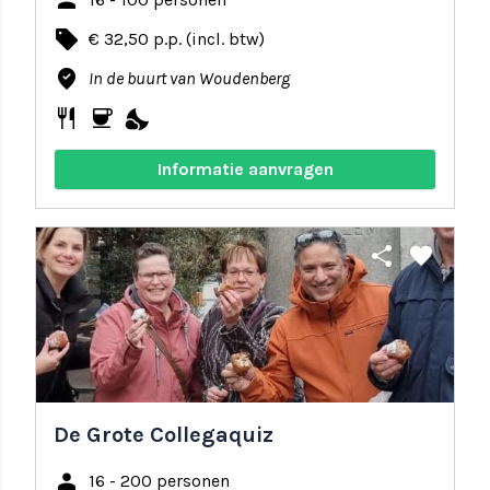
person
local_offer
€ 32,50 p.p. (incl. btw)
where_to_vote
In de buurt van Woudenberg
restaurant
coffee
nights_stay
Informatie aanvragen
share
favorite
De Grote Collegaquiz
person
16 - 200 personen