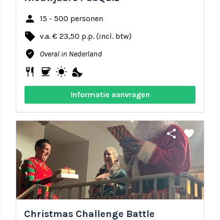
person
15 - 500 personen
local_offer
v.a. € 23,50 p.p. (incl. btw)
where_to_vote
Overal in Nederland
restaurant
coffee
wb_sunny
nights_stay
Informatie aanvragen
share
favorite
Christmas Challenge Battle