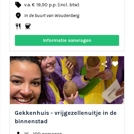
local_offer
v.a. € 19,50 p.p. (incl. btw)
where_to_vote
In de buurt van Woudenberg
restaurant
coffee
Informatie aanvragen
share
favorite
Gekkenhuis - vrijgezellenuitje in de
binnenstad
16 - 100 personen