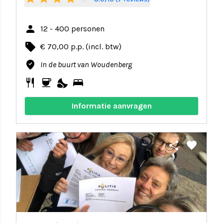
person
12 - 400 personen
local_offer
€ 70,00 p.p. (incl. btw)
where_to_vote
In de buurt van Woudenberg
restaurant
coffee
nights_stay
bed
Informatie aanvragen
share
favorite