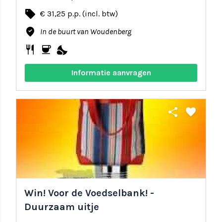
local_offer
€ 31,25 p.p. (incl. btw)
where_to_vote
In de buurt van Woudenberg
restaurant
coffee
nights_stay
Informatie aanvragen
share
favorite
Win! Voor de Voedselbank! -
Duurzaam uitje