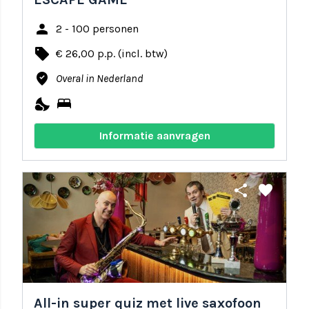
person
2 - 100 personen
local_offer
€ 26,00 p.p. (incl. btw)
where_to_vote
Overal in Nederland
nights_stay
bed
Informatie aanvragen
share
favorite
All-in super quiz met live saxofoon