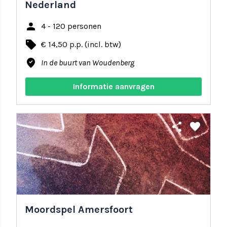
Nederland
person
4 - 120 personen
local_offer
€ 14,50 p.p. (incl. btw)
where_to_vote
In de buurt van Woudenberg
Informatie aanvragen
share
favorite
Moordspel Amersfoort