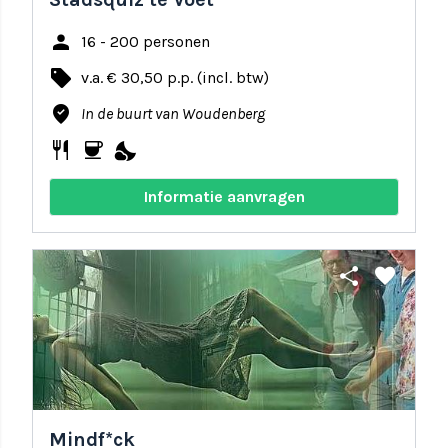
person
16 - 200 personen
local_offer
v.a. € 30,50 p.p. (incl. btw)
where_to_vote
In de buurt van Woudenberg
restaurant
coffee
nights_stay
Informatie aanvragen
share
favorite
Mindf*ck