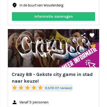
where_to_vote
In de buurt van Woudenberg
Informatie aanvragen
share
favorite
Crazy 88 - Gekste city game in stad
naar keuze!
star
star
star
star
star
9.5/10 (17 reviews)
person
Vanaf 5 personen