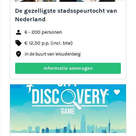
De gezelligste stadsspeurtocht van
Nederland
person
6 - 200 personen
local_offer
€ 12,50 p.p. (incl. btw)
where_to_vote
In de buurt van Woudenberg
Informatie aanvragen
share
favorite