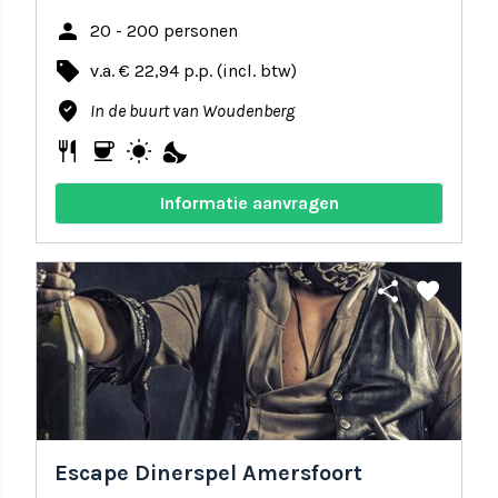
person
20 - 200 personen
local_offer
v.a. € 22,94 p.p. (incl. btw)
where_to_vote
In de buurt van Woudenberg
restaurant
coffee
wb_sunny
nights_stay
Informatie aanvragen
share
favorite
Escape Dinerspel Amersfoort