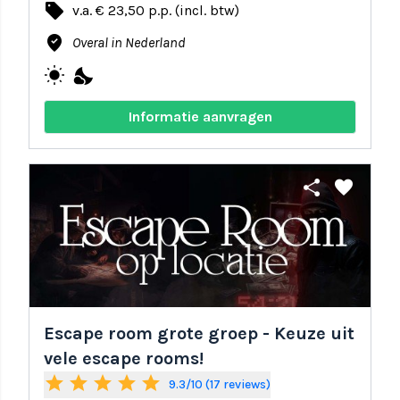
local_offer
v.a. € 23,50 p.p. (incl. btw)
where_to_vote
Overal in Nederland
wb_sunny
nights_stay
Informatie aanvragen
share
favorite
Escape room grote groep - Keuze uit
vele escape rooms!
star
star
star
star
star
9.3/10 (17 reviews)