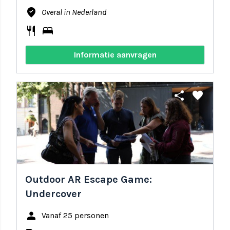
where_to_vote
Overal in Nederland
restaurant
bed
Informatie aanvragen
share
favorite
Outdoor AR Escape Game:
Undercover
person
Vanaf 25 personen