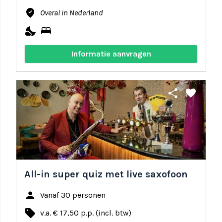
where_to_vote
Overal in Nederland
nights_stay
bed
Informatie aanvragen
share
favorite
All-in super quiz met live saxofoon
person
Vanaf 30 personen
local_offer
v.a. € 17,50 p.p. (incl. btw)