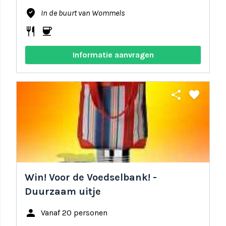
where_to_vote
In de buurt van Wommels
restaurant
coffee
Informatie aanvragen
share
favorite
Win! Voor de Voedselbank! -
Duurzaam uitje
person
Vanaf 20 personen