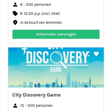
person
6 - 200 personen
local_offer
€ 12,50 p.p. (incl. btw)
where_to_vote
In de buurt van Wommels
Informatie aanvragen
share
favorite
City Discovery Game
person
15 - 500 personen