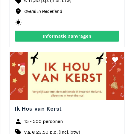
local_offer
€ 17,50 p.p. (incl. btw)
where_to_vote
Overal in Nederland
wb_sunny
Informatie aanvragen
share
favorite
Ik Hou van Kerst
person
15 - 500 personen
local_offer
v.a. € 23,50 p.p. (incl. btw)