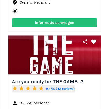
where_to_vote
Overal in Nederland
wb_sunny
Informatie aanvragen
share
favorite
Are you ready for THE GAME...?
star
star
star
star
star
9.4/10 (42 reviews)
person
8 - 550 personen