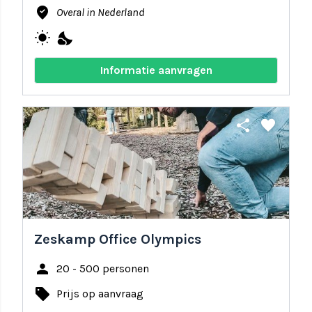
where_to_vote
Overal in Nederland
wb_sunny
nights_stay
Informatie aanvragen
share
favorite
Zeskamp Office Olympics
person
20 - 500 personen
local_offer
Prijs op aanvraag