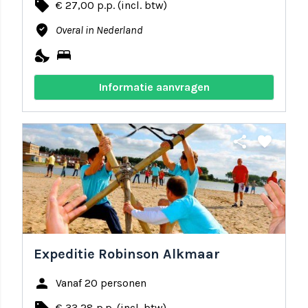
local_offer
€ 27,00 p.p. (incl. btw)
where_to_vote
Overal in Nederland
nights_stay
bed
Informatie aanvragen
share
favorite
Expeditie Robinson Alkmaar
person
Vanaf 20 personen
€ 33,28 p.p. (incl. btw)