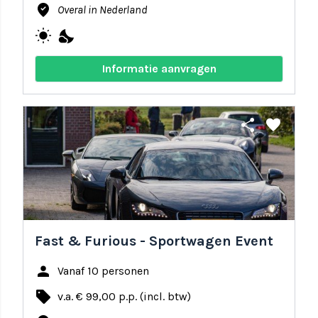
where_to_vote
Overal in Nederland
wb_sunny
nights_stay
Informatie aanvragen
share
favorite
Fast & Furious - Sportwagen Event
person
Vanaf 10 personen
local_offer
v.a. € 99,00 p.p. (incl. btw)