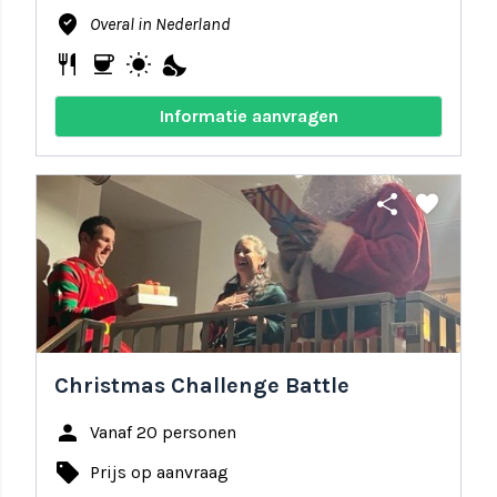
where_to_vote
Overal in Nederland
restaurant
coffee
wb_sunny
nights_stay
Informatie aanvragen
share
favorite
Christmas Challenge Battle
person
Vanaf 20 personen
local_offer
Prijs op aanvraag