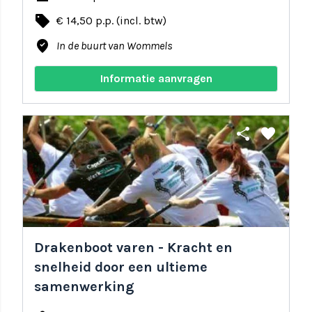
local_offer
€ 14,50 p.p. (incl. btw)
where_to_vote
In de buurt van Wommels
Informatie aanvragen
share
favorite
Drakenboot varen - Kracht en
snelheid door een ultieme
samenwerking