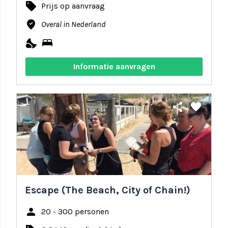
local_offer
Prijs op aanvraag
where_to_vote
Overal in Nederland
nights_stay
bed
Informatie aanvragen
share
favorite
Escape (The Beach, City of Chain!)
person
20 - 300 personen