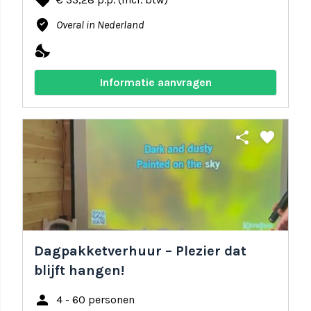
local_offer
where_to_vote
Overal in Nederland
nights_stay
Informatie aanvragen
share
favorite
Dagpakketverhuur – Plezier dat
blijft hangen!
person
4 - 60 personen