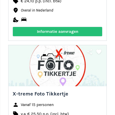
local_offer
€ 24,10 p.p. (incl. btw)
where_to_vote
Overal in Nederland
nights_stay
bed
Informatie aanvragen
share
favorite
X-treme Foto Tikkertje
person
Vanaf 15 personen
local_offer
v.a. € 25,50 p.p. (incl. btw)