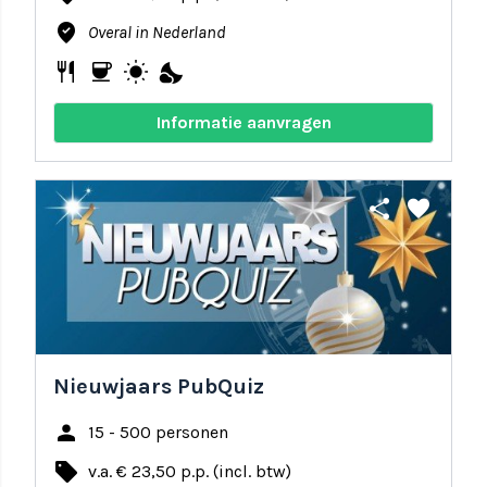
where_to_vote
Overal in Nederland
restaurant
coffee
wb_sunny
nights_stay
Informatie aanvragen
share
favorite
Nieuwjaars PubQuiz
person
15 - 500 personen
local_offer
v.a. € 23,50 p.p. (incl. btw)