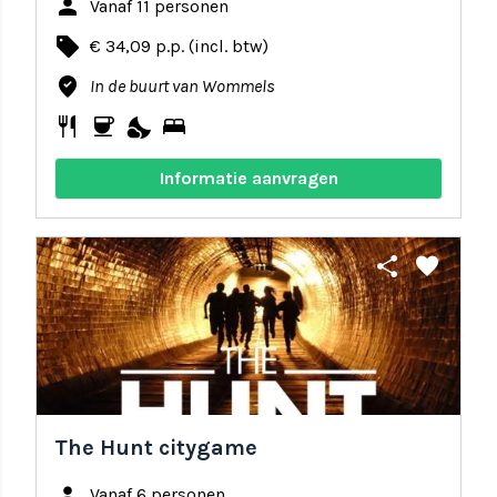
person
Vanaf 11 personen
local_offer
€ 34,09 p.p. (incl. btw)
where_to_vote
In de buurt van Wommels
restaurant
coffee
nights_stay
bed
Informatie aanvragen
share
favorite
The Hunt citygame
person
Vanaf 6 personen