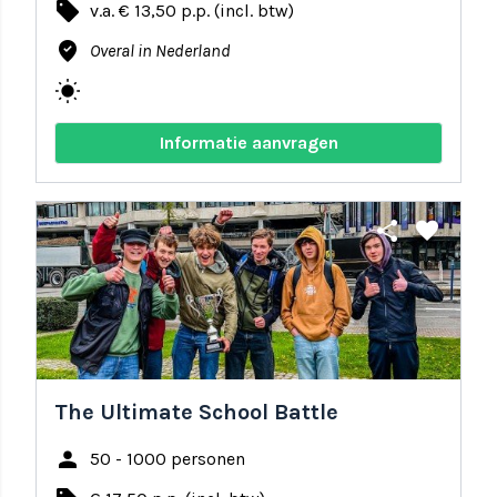
local_offer
v.a. € 13,50 p.p. (incl. btw)
where_to_vote
Overal in Nederland
wb_sunny
Informatie aanvragen
share
favorite
The Ultimate School Battle
person
50 - 1000 personen