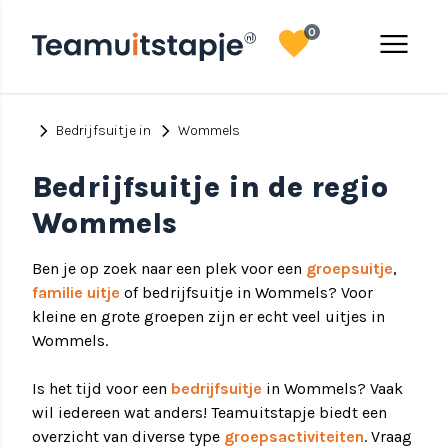
favorite
menu
0
chevron_right
chevron_right
Bedrijfsuitje in
Wommels
Bedrijfsuitje in de regio
Wommels
Ben je op zoek naar een plek voor een
groepsuitje
,
familie uitje
of bedrijfsuitje in Wommels? Voor
kleine en grote groepen zijn er echt veel uitjes in
Wommels.
Is het tijd voor een
bedrijfsuitje
in Wommels? Vaak
wil iedereen wat anders! Teamuitstapje biedt een
overzicht van diverse type
groepsactiviteiten
. Vraag