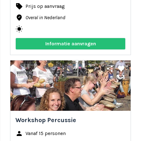
local_offer
Prijs op aanvraag
where_to_vote
Overal in Nederland
wb_sunny
Informatie aanvragen
share
favorite
Workshop Percussie
person
Vanaf 15 personen