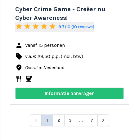
Cyber Crime Game - Creëer nu
Cyber Awareness!
star
star
star
star
star
9.7/10 (10 reviews)
person
Vanaf 15 personen
local_offer
v.a. € 29,50 p.p. (incl. btw)
where_to_vote
Overal in Nederland
restaurant
coffee
Informatie aanvragen
1
2
3
...
7