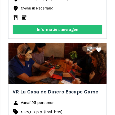
where_to_vote
Overal in Nederland
restaurant
coffee
Informatie aanvragen
share
favorite
VR La Casa de Dinero Escape Game
person
Vanaf 25 personen
local_offer
€ 25,00 p.p. (incl. btw)