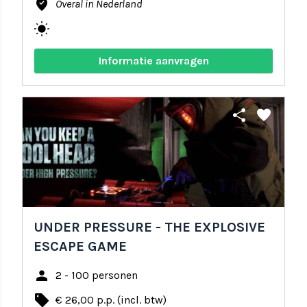
where_to_vote
Overal in Nederland
wb_sunny
Informatie aanvragen
share
favorite
UNDER PRESSURE - THE EXPLOSIVE
ESCAPE GAME
person
2 - 100 personen
local_offer
€ 26,00 p.p. (incl. btw)