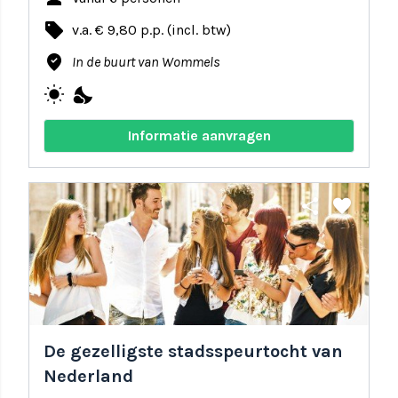
local_offer
v.a. € 9,80 p.p. (incl. btw)
where_to_vote
In de buurt van Wommels
wb_sunny
nights_stay
Informatie aanvragen
share
favorite
De gezelligste stadsspeurtocht van
Nederland