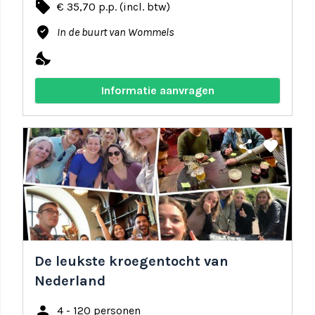
local_offer
€ 35,70 p.p. (incl. btw)
where_to_vote
In de buurt van Wommels
nights_stay
Informatie aanvragen
share
favorite
De leukste kroegentocht van
Nederland
person
4 - 120 personen