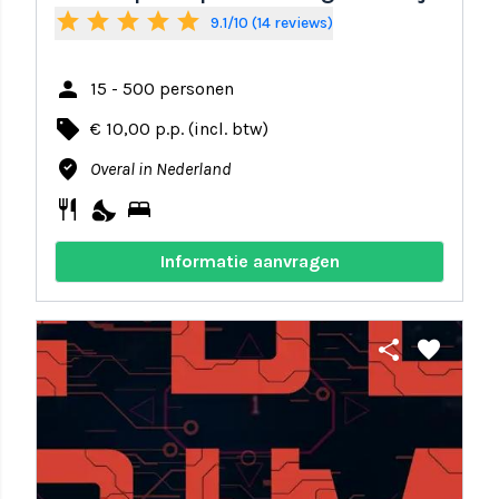
star
star
star
star
star
9.1/10 (14 reviews)
person
15 - 500 personen
local_offer
€ 10,00 p.p. (incl. btw)
where_to_vote
Overal in Nederland
restaurant
nights_stay
bed
Informatie aanvragen
share
favorite