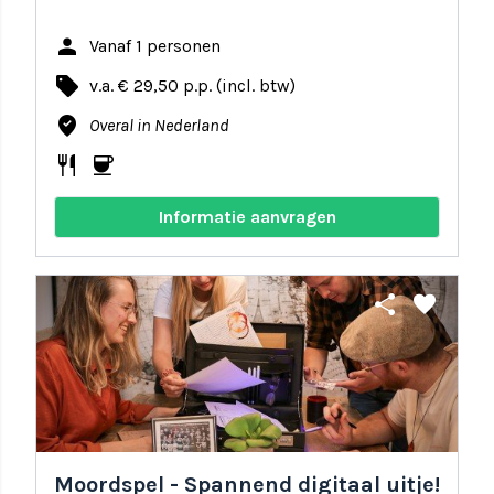
person
Vanaf 1 personen
local_offer
v.a. € 29,50 p.p. (incl. btw)
where_to_vote
Overal in Nederland
restaurant
coffee
Informatie aanvragen
share
favorite
Moordspel - Spannend digitaal uitje!