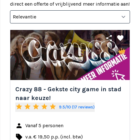
direct een offerte of vrijblijvend meer informatie aan!
share
favorite
Crazy 88 - Gekste city game in stad
naar keuze!
star
star
star
star
star
9.5/10 (17 reviews)
person
Vanaf 5 personen
local_offer
v.a. € 19,50 p.p. (incl. btw)