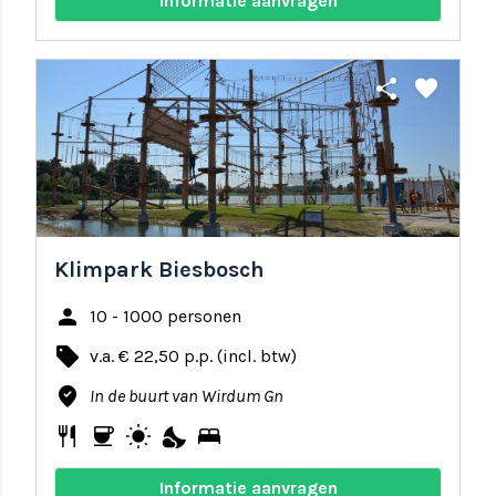
Informatie aanvragen
share
favorite
Klimpark Biesbosch
person
10 - 1000 personen
local_offer
v.a. € 22,50 p.p. (incl. btw)
where_to_vote
In de buurt van Wirdum Gn
restaurant
coffee
wb_sunny
nights_stay
bed
Informatie aanvragen