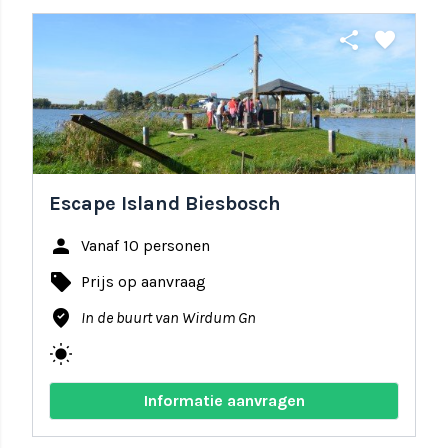
share
favorite
Escape Island Biesbosch
person
Vanaf 10 personen
local_offer
Prijs op aanvraag
where_to_vote
In de buurt van Wirdum Gn
wb_sunny
Informatie aanvragen