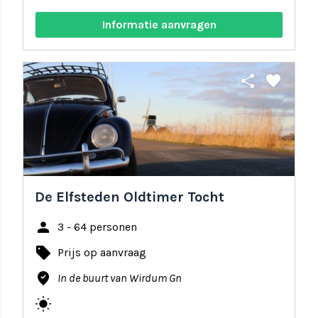
Informatie aanvragen
share
favorite
De Elfsteden Oldtimer Tocht
person
3 - 64 personen
local_offer
Prijs op aanvraag
where_to_vote
In de buurt van Wirdum Gn
wb_sunny