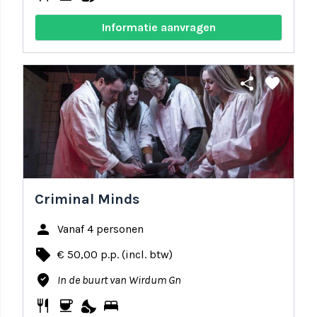
Informatie aanvragen
share
favorite
Criminal Minds
person
Vanaf 4 personen
local_offer
€ 50,00 p.p. (incl. btw)
where_to_vote
In de buurt van Wirdum Gn
restaurant
coffee
nights_stay
bed