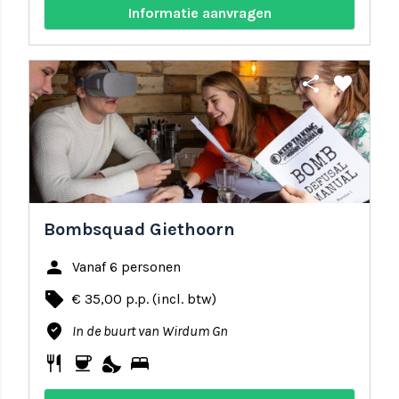
Informatie aanvragen
share
favorite
Bombsquad Giethoorn
person
Vanaf 6 personen
local_offer
€ 35,00 p.p. (incl. btw)
where_to_vote
In de buurt van Wirdum Gn
restaurant
coffee
nights_stay
bed