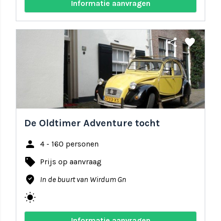
Informatie aanvragen
share
favorite
De Oldtimer Adventure tocht
person
4 - 160 personen
local_offer
Prijs op aanvraag
where_to_vote
In de buurt van Wirdum Gn
wb_sunny
Informatie aanvragen