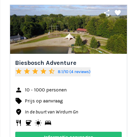
share
favorite
Biesbosch Adventure
star
star
star
star
star_half
8.1/10 (4 reviews)
person
10 - 1000 personen
local_offer
Prijs op aanvraag
where_to_vote
In de buurt van Wirdum Gn
restaurant
coffee
wb_sunny
bed