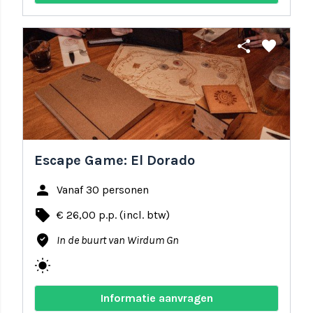
share
favorite
Escape Game: El Dorado
person
Vanaf 30 personen
local_offer
€ 26,00 p.p. (incl. btw)
where_to_vote
In de buurt van Wirdum Gn
wb_sunny
Informatie aanvragen