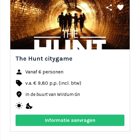
share
favorite
The Hunt citygame
person
Vanaf 6 personen
local_offer
v.a. € 9,80 p.p. (incl. btw)
where_to_vote
In de buurt van Wirdum Gn
wb_sunny
nights_stay
Informatie aanvragen