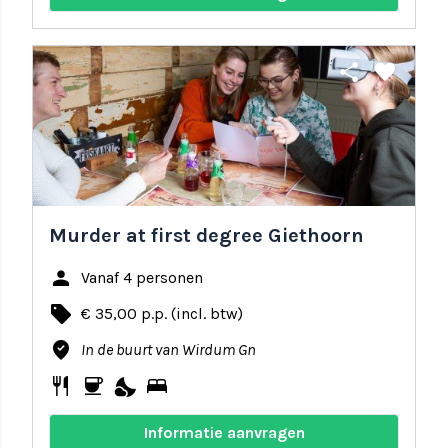
share
favorite
Murder at first degree Giethoorn
person
Vanaf 4 personen
local_offer
€ 35,00 p.p. (incl. btw)
where_to_vote
In de buurt van Wirdum Gn
restaurant
coffee
nights_stay
bed
Informatie aanvragen