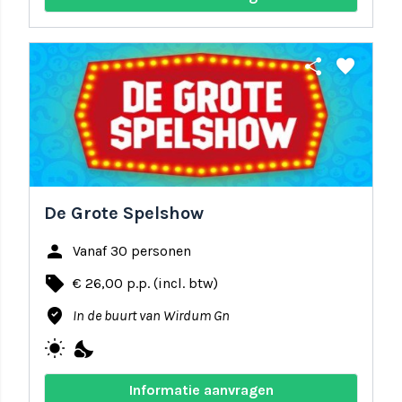
share
favorite
De Grote Spelshow
person
Vanaf 30 personen
local_offer
€ 26,00 p.p. (incl. btw)
where_to_vote
In de buurt van Wirdum Gn
wb_sunny
nights_stay
Informatie aanvragen