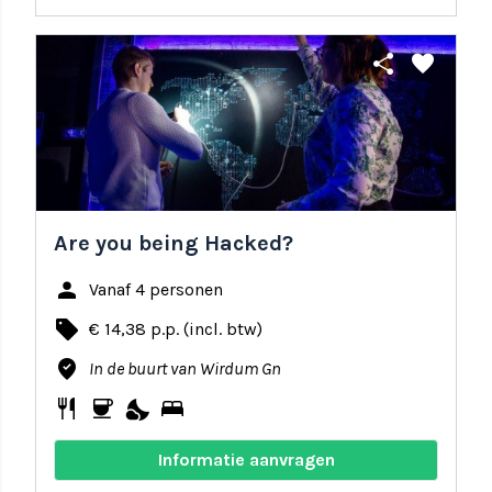
share
favorite
Are you being Hacked?
person
Vanaf 4 personen
local_offer
€ 14,38 p.p. (incl. btw)
where_to_vote
In de buurt van Wirdum Gn
restaurant
coffee
nights_stay
bed
Informatie aanvragen