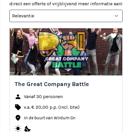
direct een offerte of vrijblijvend meer informatie aan!
share
favorite
The Great Company Battle
person
Vanaf 30 personen
local_offer
v.a. € 20,00 p.p. (incl. btw)
where_to_vote
In de buurt van Wirdum Gn
wb_sunny
nights_stay