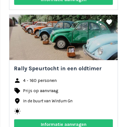
share
favorite
Rally Speurtocht in een oldtimer
person
4 - 160 personen
local_offer
Prijs op aanvraag
where_to_vote
In de buurt van Wirdum Gn
wb_sunny
Informatie aanvragen