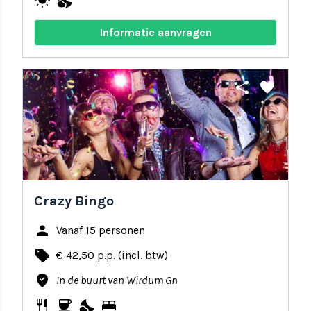
wb_sunny
nights_stay
Informatie aanvragen
share
favorite
Crazy Bingo
person
Vanaf 15 personen
local_offer
€ 42,50 p.p. (incl. btw)
where_to_vote
In de buurt van Wirdum Gn
restaurant
coffee
nights_stay
bed