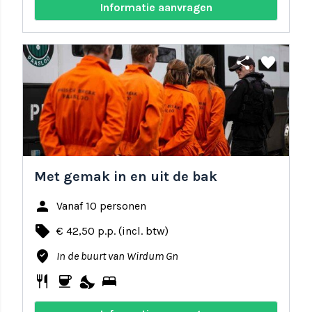
Informatie aanvragen
share
favorite
Met gemak in en uit de bak
person
Vanaf 10 personen
local_offer
€ 42,50 p.p. (incl. btw)
where_to_vote
In de buurt van Wirdum Gn
restaurant
coffee
nights_stay
bed