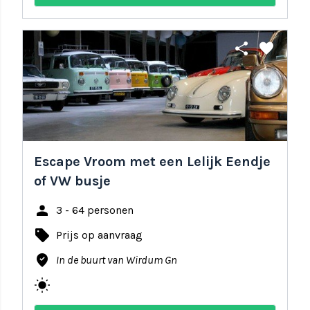
share
favorite
Escape Vroom met een Lelijk Eendje
of VW busje
person
3 - 64 personen
local_offer
Prijs op aanvraag
where_to_vote
In de buurt van Wirdum Gn
wb_sunny