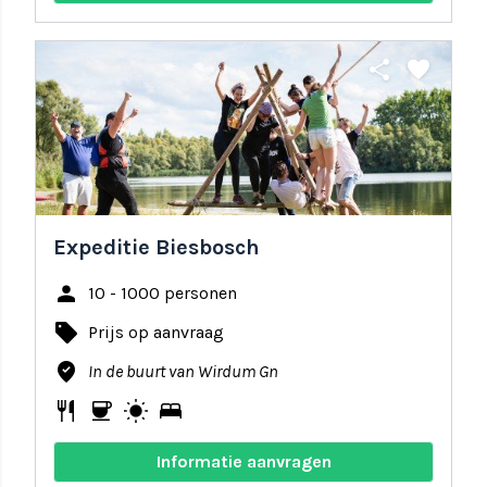
share
favorite
Expeditie Biesbosch
person
10 - 1000 personen
local_offer
Prijs op aanvraag
where_to_vote
In de buurt van Wirdum Gn
restaurant
coffee
wb_sunny
bed
Informatie aanvragen