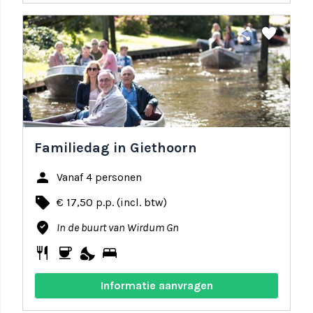
share
favorite
Familiedag in Giethoorn
person
Vanaf 4 personen
local_offer
€ 17,50 p.p. (incl. btw)
where_to_vote
In de buurt van Wirdum Gn
restaurant
coffee
nights_stay
bed
Informatie aanvragen