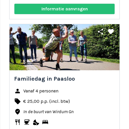
Informatie aanvragen
share
favorite
Familiedag in Paasloo
person
Vanaf 4 personen
local_offer
€ 25,00 p.p. (incl. btw)
where_to_vote
In de buurt van Wirdum Gn
restaurant
coffee
nights_stay
bed