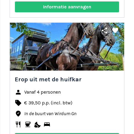
Informatie aanvragen
share
favorite
Erop uit met de huifkar
person
Vanaf 4 personen
local_offer
€ 39,50 p.p. (incl. btw)
where_to_vote
In de buurt van Wirdum Gn
restaurant
coffee
nights_stay
bed