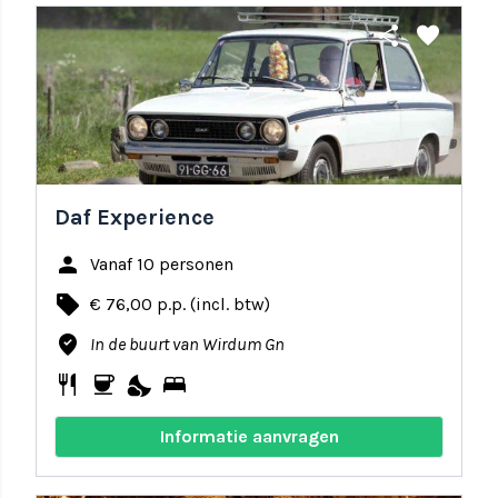
share
favorite
Daf Experience
person
Vanaf 10 personen
local_offer
€ 76,00 p.p. (incl. btw)
where_to_vote
In de buurt van Wirdum Gn
restaurant
coffee
nights_stay
bed
Informatie aanvragen