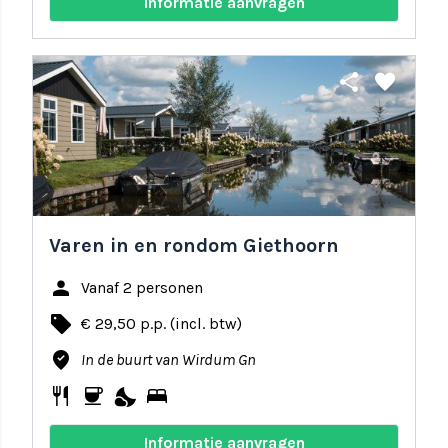
Informatie aanvragen
share
favorite
Varen in en rondom Giethoorn
person
Vanaf 2 personen
local_offer
€ 29,50 p.p. (incl. btw)
where_to_vote
In de buurt van Wirdum Gn
restaurant
coffee
nights_stay
bed
Informatie aanvragen