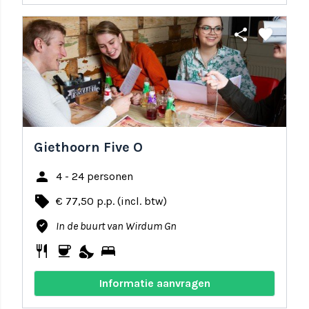
share
favorite
Giethoorn Five O
person
4 - 24 personen
local_offer
€ 77,50 p.p. (incl. btw)
where_to_vote
In de buurt van Wirdum Gn
restaurant
coffee
nights_stay
bed
Informatie aanvragen