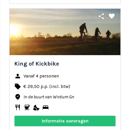
share
favorite
King of Kickbike
person
Vanaf 4 personen
local_offer
€ 29,50 p.p. (incl. btw)
where_to_vote
In de buurt van Wirdum Gn
restaurant
coffee
nights_stay
bed
Informatie aanvragen