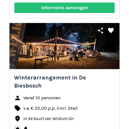
Informatie aanvragen
share
favorite
Winterarrangement in De
Biesbosch
person
Vanaf 10 personen
local_offer
v.a. € 25,00 p.p. (incl. btw)
where_to_vote
In de buurt van Wirdum Gn