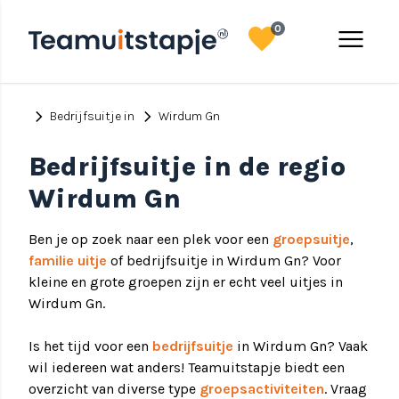
favorite
menu
0
chevron_right
chevron_right
Bedrijfsuitje in
Wirdum Gn
Bedrijfsuitje in de regio
Wirdum Gn
Ben je op zoek naar een plek voor een
groepsuitje
,
familie uitje
of bedrijfsuitje in Wirdum Gn? Voor
kleine en grote groepen zijn er echt veel uitjes in
Wirdum Gn.
Is het tijd voor een
bedrijfsuitje
in Wirdum Gn? Vaak
wil iedereen wat anders! Teamuitstapje biedt een
overzicht van diverse type
groepsactiviteiten
. Vraag