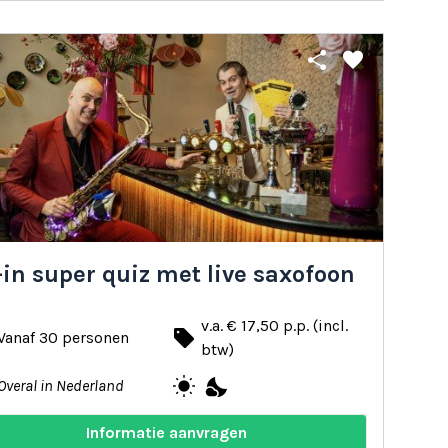
share
favorite
-in super quiz met live saxofoon
v.a. € 17,50 p.p. (incl.
local_offer
Vanaf 30 personen
btw)
wb_sunny
nights_stay
Overal in Nederland
Informatie aanvragen