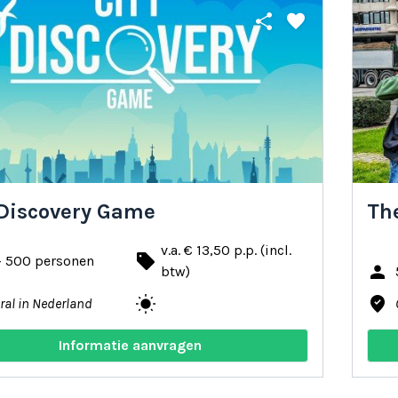
share
favorite
 Discovery Game
The
v.a. € 13,50 p.p. (incl.
local_offer
- 500 personen
person
btw)
wb_sunny
where_to_vote
ral in Nederland
Informatie aanvragen