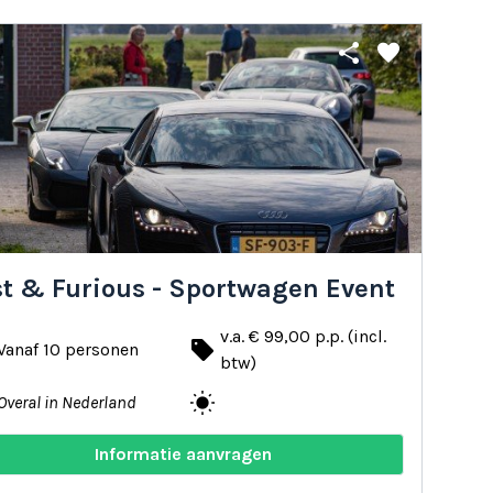
share
favorite
st & Furious - Sportwagen Event
v.a. € 99,00 p.p. (incl.
local_offer
Vanaf 10 personen
btw)
wb_sunny
Overal in Nederland
Informatie aanvragen