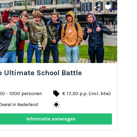
share
favorite
 Ultimate School Battle
local_offer
50 - 1000 personen
€ 17,50 p.p. (incl. btw)
wb_sunny
Overal in Nederland
Informatie aanvragen