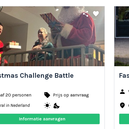
share
favorite
stmas Challenge Battle
Fa
person
local_offer
naf 20 personen
Prijs op aanvraag
wb_sunny
nights_stay
where_to_vote
ral in Nederland
Informatie aanvragen