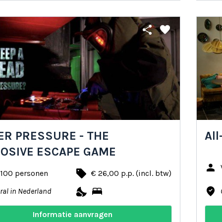
share
favorite
R PRESSURE - THE
All
LOSIVE ESCAPE GAME
person
local_offer
 100 personen
€ 26,00 p.p. (incl. btw)
nights_stay
bed
where_to_vote
ral in Nederland
Informatie aanvragen