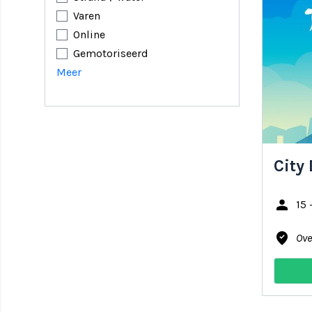
Varen
Online
Gemotoriseerd
Meer
City
person
15 
where_to_vote
Ove