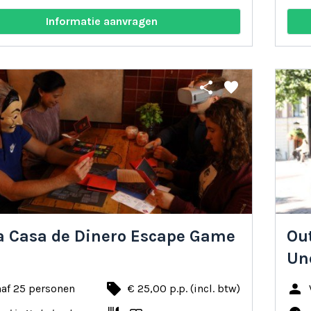
Informatie aanvragen
share
favorite
a Casa de Dinero Escape Game
Ou
Un
local_offer
person
naf 25 personen
€ 25,00 p.p. (incl. btw)