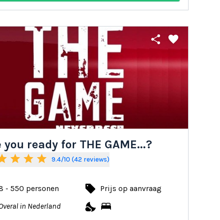
share
favorite
 you ready for THE GAME...?
tar
star
star
star
9.4/10 (42 reviews)
local_offer
8 - 550 personen
Prijs op aanvraag
nights_stay
bed
Overal in Nederland