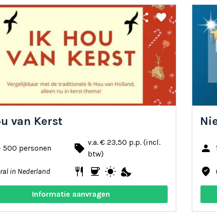
share
favorite
ou van Kerst
Ni
v.a. € 23,50 p.p. (incl.
local_offer
person
- 500 personen
btw)
restaurant
coffee
wb_sunny
nights_stay
where_to_vote
ral in Nederland
Informatie aanvragen