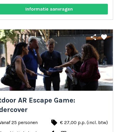
Informatie aanvragen
share
favorite
tdoor AR Escape Game:
dercover
local_offer
Vanaf 25 personen
€ 27,00 p.p. (incl. btw)