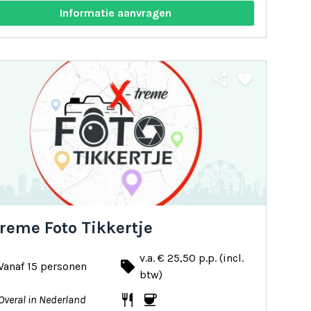
Informatie aanvragen
share
favorite
reme Foto Tikkertje
v.a. € 25,50 p.p. (incl.
local_offer
Vanaf 15 personen
btw)
restaurant
coffee
Overal in Nederland