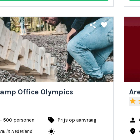
share
favorite
amp Office Olympics
Are
star
s
local_offer
person
 - 500 personen
Prijs op aanvraag
wb_sunny
where_to_vote
ral in Nederland