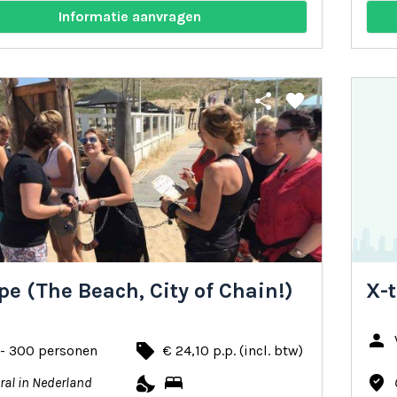
Informatie aanvragen
share
favorite
pe (The Beach, City of Chain!)
X-t
person
local_offer
 - 300 personen
€ 24,10 p.p. (incl. btw)
nights_stay
bed
where_to_vote
ral in Nederland