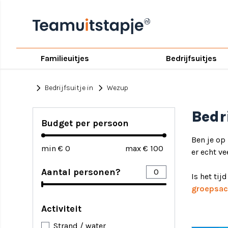
Familieuitjes
Bedrijfsuitjes
chevron_right
chevron_right
Bedrijfsuitje in
Wezup
Bedr
Budget per persoon
Ben je op
min €
max €
er echt ve
Aantal personen?
Is het tij
groepsact
Activiteit
Strand / water