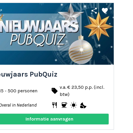
share
favorite
euwjaars PubQuiz
v.a. € 23,50 p.p. (incl.
local_offer
15 - 500 personen
btw)
restaurant
coffee
wb_sunny
nights_stay
Overal in Nederland
Informatie aanvragen