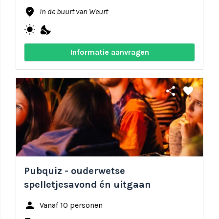
where_to_vote
In de buurt van Weurt
wb_sunny
nights_stay
Informatie aanvragen
share
favorite
Pubquiz - ouderwetse
spelletjesavond én uitgaan
person
Vanaf 10 personen