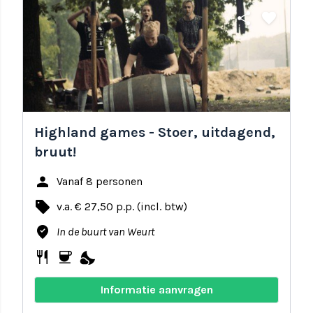
share
favorite
Highland games - Stoer, uitdagend,
bruut!
person
Vanaf 8 personen
local_offer
v.a. € 27,50 p.p. (incl. btw)
where_to_vote
In de buurt van Weurt
restaurant
coffee
nights_stay
Informatie aanvragen