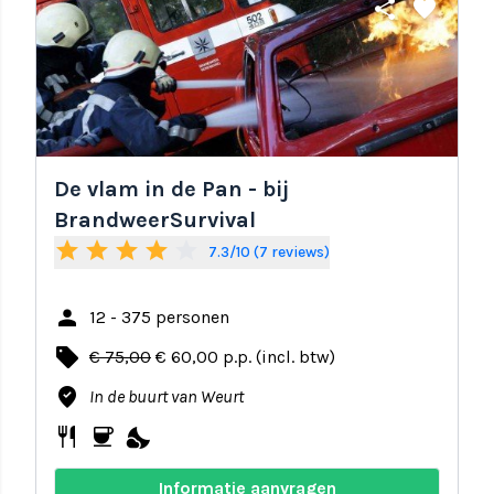
share
favorite
De vlam in de Pan - bij
BrandweerSurvival
star
star
star
star
star_border
7.3/10 (7 reviews)
person
12 - 375 personen
local_offer
€ 75,00
€ 60,00 p.p. (incl. btw)
where_to_vote
In de buurt van Weurt
restaurant
coffee
nights_stay
Informatie aanvragen