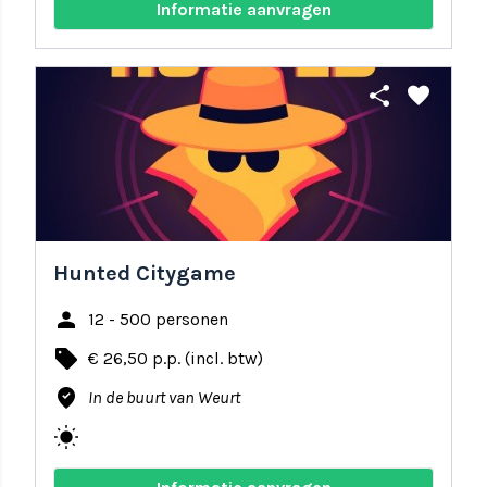
Informatie aanvragen
share
favorite
Hunted Citygame
person
12 - 500 personen
local_offer
€ 26,50 p.p. (incl. btw)
where_to_vote
In de buurt van Weurt
wb_sunny