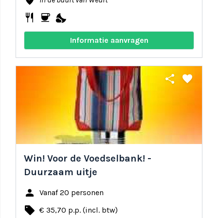
where_to_vote
restaurant
coffee
nights_stay
Informatie aanvragen
share
favorite
Win! Voor de Voedselbank! -
Duurzaam uitje
person
Vanaf 20 personen
local_offer
€ 35,70 p.p. (incl. btw)