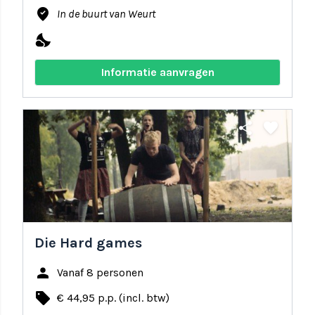
where_to_vote
In de buurt van Weurt
nights_stay
Informatie aanvragen
share
favorite
Die Hard games
person
Vanaf 8 personen
local_offer
€ 44,95 p.p. (incl. btw)