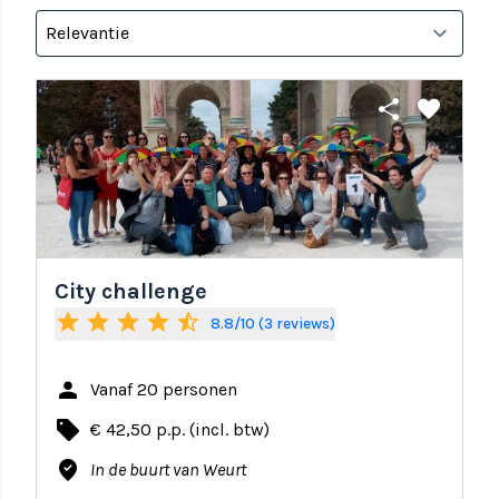
share
favorite
City challenge
star
star
star
star
star_half
8.8/10 (3 reviews)
person
Vanaf 20 personen
local_offer
€ 42,50 p.p. (incl. btw)
where_to_vote
In de buurt van Weurt