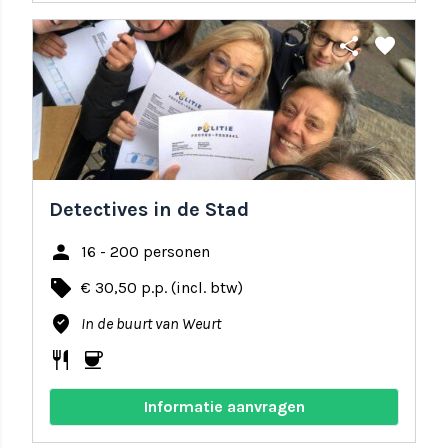
share
favorite
Detectives in de Stad
person
16 - 200 personen
local_offer
€ 30,50 p.p. (incl. btw)
where_to_vote
In de buurt van Weurt
restaurant
coffee
Informatie aanvragen