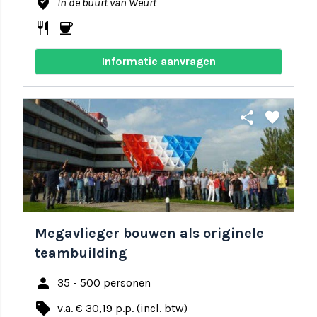
where_to_vote
In de buurt van Weurt
restaurant
coffee
Informatie aanvragen
share
favorite
Megavlieger bouwen als originele
teambuilding
person
35 - 500 personen
local_offer
v.a. € 30,19 p.p. (incl. btw)