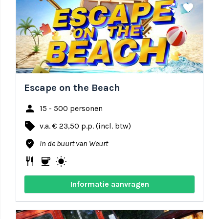
share
favorite
Escape on the Beach
person
15 - 500 personen
local_offer
v.a. € 23,50 p.p. (incl. btw)
where_to_vote
In de buurt van Weurt
restaurant
coffee
wb_sunny
Informatie aanvragen