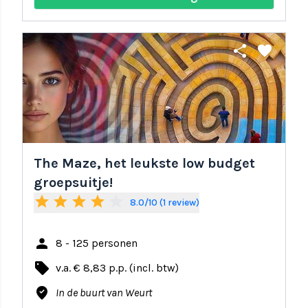
share
favorite
The Maze, het leukste low budget
groepsuitje!
star
star
star
star
star_border
8.0/10 (1 review)
person
8 - 125 personen
local_offer
v.a. € 8,83 p.p. (incl. btw)
where_to_vote
In de buurt van Weurt