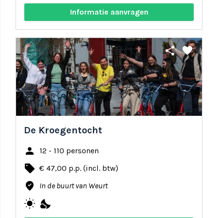
Informatie aanvragen
share
favorite
De Kroegentocht
person
12 - 110 personen
local_offer
€ 47,00 p.p. (incl. btw)
where_to_vote
In de buurt van Weurt
wb_sunny
nights_stay