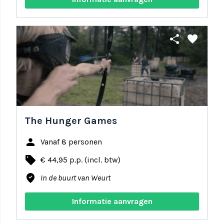
share
favorite
The Hunger Games
person
Vanaf 8 personen
local_offer
€ 44,95 p.p. (incl. btw)
where_to_vote
In de buurt van Weurt
Informatie aanvragen