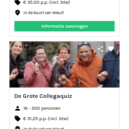
local_offer
€ 35,00 p.p. (incl. btw)
where_to_vote
In de buurt van Weurt
Informatie aanvragen
share
favorite
De Grote Collegaquiz
person
16 - 200 personen
local_offer
€ 31,25 p.p. (incl. btw)
In de buurt van Weurt