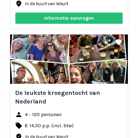
where_to_vote
In de buurt van Weurt
Informatie aanvragen
share
favorite
De leukste kroegentocht van
Nederland
person
4 - 120 personen
local_offer
€ 14,50 p.p. (incl. btw)
where_to_vote
In de buurt van Weurt