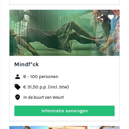
share
favorite
Mindf*ck
person
8 - 100 personen
local_offer
€ 31,50 p.p. (incl. btw)
where_to_vote
In de buurt van Weurt
Informatie aanvragen