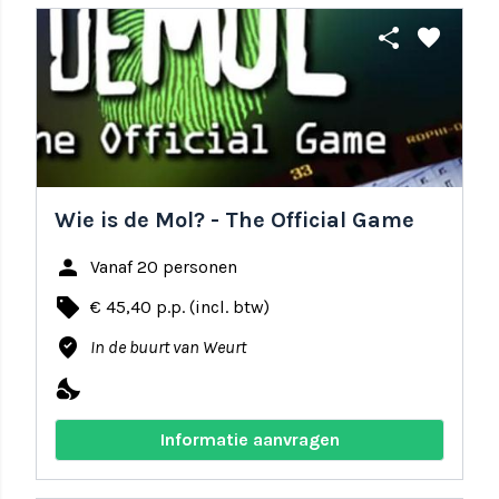
share
favorite
Wie is de Mol? - The Official Game
person
Vanaf 20 personen
local_offer
€ 45,40 p.p. (incl. btw)
where_to_vote
In de buurt van Weurt
nights_stay
Informatie aanvragen