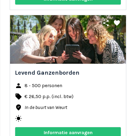
share
favorite
Levend Ganzenborden
person
8 - 500 personen
local_offer
€ 26,50 p.p. (incl. btw)
where_to_vote
In de buurt van Weurt
wb_sunny
Informatie aanvragen