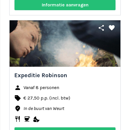
Informatie aanvragen
share
favorite
Expeditie Robinson
person
Vanaf 8 personen
local_offer
€ 27,50 p.p. (incl. btw)
where_to_vote
In de buurt van Weurt
restaurant
coffee
nights_stay