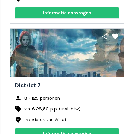
Informatie aanvragen
share
favorite
District 7
person
8 - 125 personen
local_offer
v.a. € 28,50 p.p. (incl. btw)
where_to_vote
In de buurt van Weurt
Informatie aanvragen