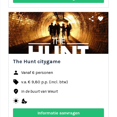
share
favorite
The Hunt citygame
person
Vanaf 6 personen
local_offer
v.a. € 9,80 p.p. (incl. btw)
where_to_vote
In de buurt van Weurt
wb_sunny
nights_stay
Informatie aanvragen