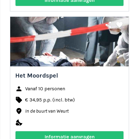
Informatie aanvragen
share
favorite
Het Moordspel
person
Vanaf 10 personen
local_offer
€ 34,95 p.p. (incl. btw)
where_to_vote
In de buurt van Weurt
nights_stay
Informatie aanvragen