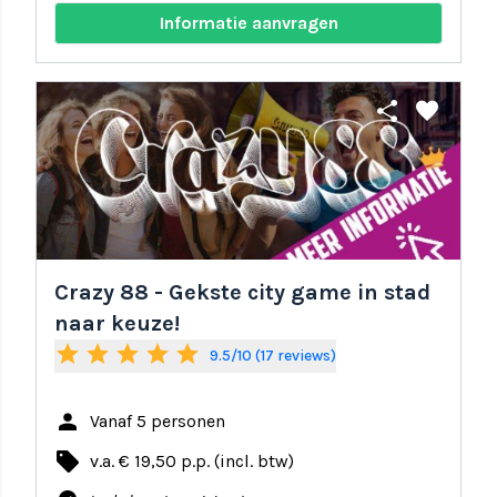
Informatie aanvragen
share
favorite
Crazy 88 - Gekste city game in stad
naar keuze!
star
star
star
star
star
9.5/10 (17 reviews)
person
Vanaf 5 personen
local_offer
v.a. € 19,50 p.p. (incl. btw)