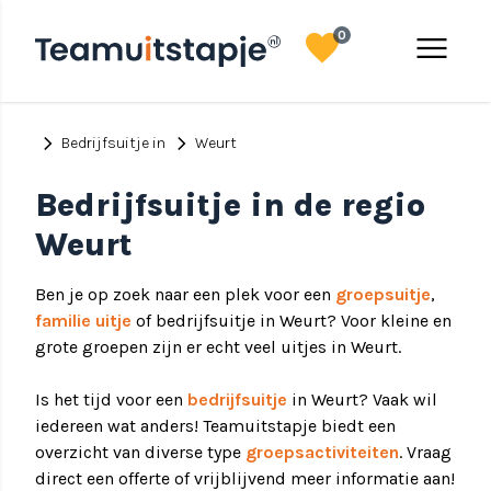
favorite
menu
0
chevron_right
chevron_right
Bedrijfsuitje in
Weurt
Bedrijfsuitje in de regio
Weurt
Ben je op zoek naar een plek voor een
groepsuitje
,
familie uitje
of bedrijfsuitje in Weurt? Voor kleine en
grote groepen zijn er echt veel uitjes in Weurt.
Is het tijd voor een
bedrijfsuitje
in Weurt? Vaak wil
iedereen wat anders! Teamuitstapje biedt een
overzicht van diverse type
groepsactiviteiten
. Vraag
direct een offerte of vrijblijvend meer informatie aan!