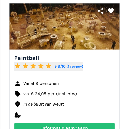
share
favorite
Paintball
star
star
star
star
star
9.8/10 (1 review)
person
Vanaf 8 personen
local_offer
v.a. € 34,95 p.p. (incl. btw)
where_to_vote
In de buurt van Weurt
nights_stay
Informatie aanvragen