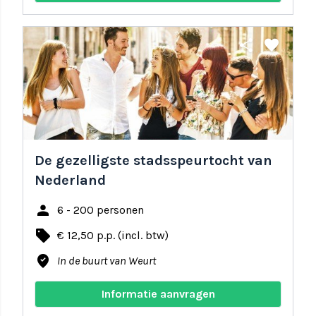
share
favorite
De gezelligste stadsspeurtocht van
Nederland
person
6 - 200 personen
local_offer
€ 12,50 p.p. (incl. btw)
where_to_vote
In de buurt van Weurt
Informatie aanvragen