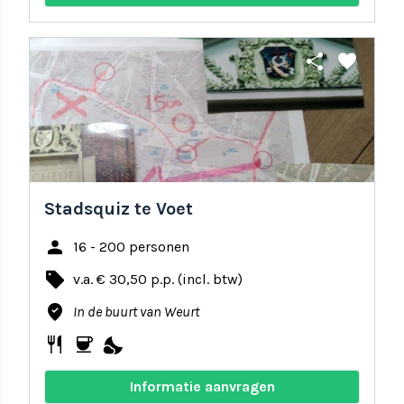
share
favorite
Stadsquiz te Voet
person
16 - 200 personen
local_offer
v.a. € 30,50 p.p. (incl. btw)
where_to_vote
In de buurt van Weurt
restaurant
coffee
nights_stay
Informatie aanvragen