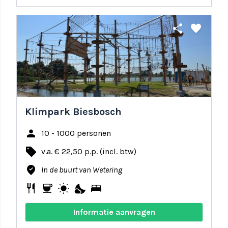
share
favorite
Klimpark Biesbosch
person
10 - 1000 personen
local_offer
v.a. € 22,50 p.p. (incl. btw)
where_to_vote
In de buurt van Wetering
restaurant
coffee
wb_sunny
nights_stay
bed
Informatie aanvragen