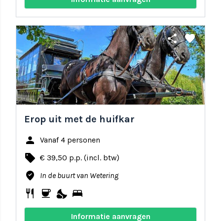
share
favorite
Erop uit met de huifkar
person
Vanaf 4 personen
local_offer
€ 39,50 p.p. (incl. btw)
where_to_vote
In de buurt van Wetering
restaurant
coffee
nights_stay
bed
Informatie aanvragen