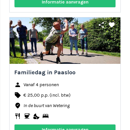
Informatie aanvragen
share
favorite
Familiedag in Paasloo
person
Vanaf 4 personen
local_offer
€ 25,00 p.p. (incl. btw)
where_to_vote
In de buurt van Wetering
restaurant
coffee
nights_stay
bed
Informatie aanvragen