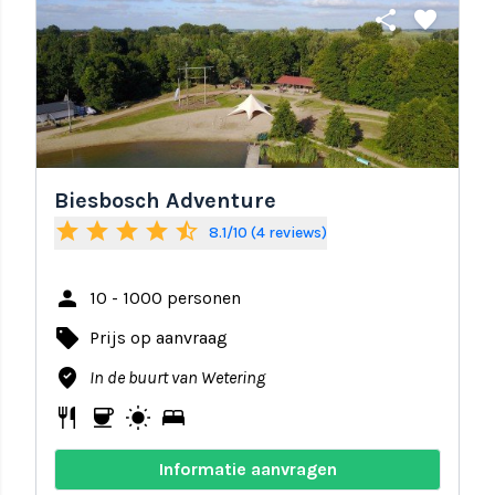
share
favorite
Biesbosch Adventure
star
star
star
star
star_half
8.1/10 (4 reviews)
person
10 - 1000 personen
local_offer
Prijs op aanvraag
where_to_vote
In de buurt van Wetering
restaurant
coffee
wb_sunny
bed
Informatie aanvragen