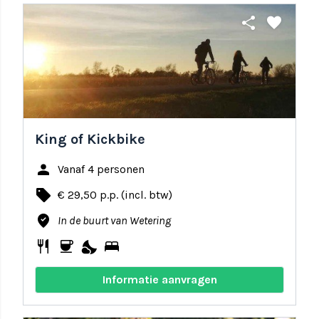
share
favorite
King of Kickbike
person
Vanaf 4 personen
local_offer
€ 29,50 p.p. (incl. btw)
where_to_vote
In de buurt van Wetering
restaurant
coffee
nights_stay
bed
Informatie aanvragen