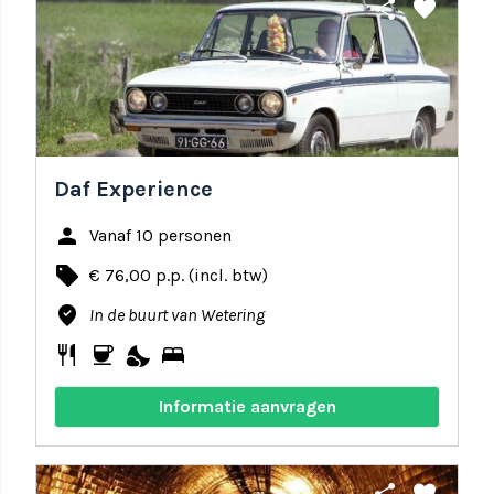
share
favorite
Daf Experience
person
Vanaf 10 personen
local_offer
€ 76,00 p.p. (incl. btw)
where_to_vote
In de buurt van Wetering
restaurant
coffee
nights_stay
bed
Informatie aanvragen