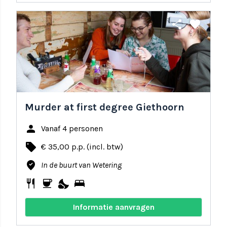
share
favorite
Murder at first degree Giethoorn
person
Vanaf 4 personen
local_offer
€ 35,00 p.p. (incl. btw)
where_to_vote
In de buurt van Wetering
restaurant
coffee
nights_stay
bed
Informatie aanvragen