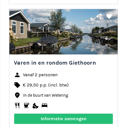
share
favorite
Varen in en rondom Giethoorn
person
Vanaf 2 personen
local_offer
€ 29,50 p.p. (incl. btw)
where_to_vote
In de buurt van Wetering
restaurant
coffee
nights_stay
bed
Informatie aanvragen