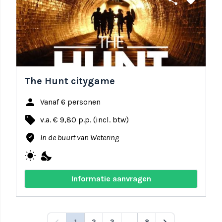
share
favorite
The Hunt citygame
person
Vanaf 6 personen
local_offer
v.a. € 9,80 p.p. (incl. btw)
where_to_vote
In de buurt van Wetering
wb_sunny
nights_stay
Informatie aanvragen
1
2
3
...
8