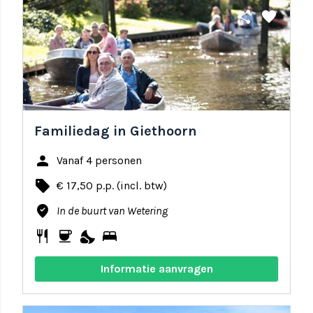
share
favorite
Familiedag in Giethoorn
person
Vanaf 4 personen
local_offer
€ 17,50 p.p. (incl. btw)
where_to_vote
In de buurt van Wetering
restaurant
coffee
nights_stay
bed
Informatie aanvragen