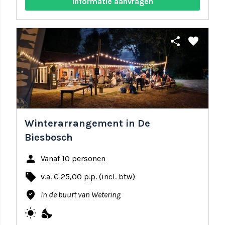
Informatie aanvragen
share
favorite
Winterarrangement in De
Biesbosch
person
Vanaf 10 personen
local_offer
v.a. € 25,00 p.p. (incl. btw)
where_to_vote
In de buurt van Wetering
wb_sunny
nights_stay