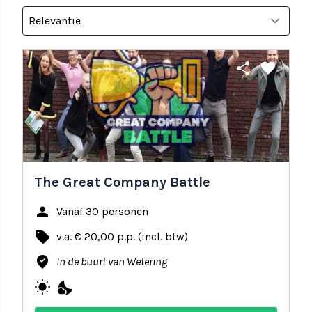
share
favorite
The Great Company Battle
person
Vanaf 30 personen
local_offer
v.a. € 20,00 p.p. (incl. btw)
where_to_vote
In de buurt van Wetering
wb_sunny
nights_stay