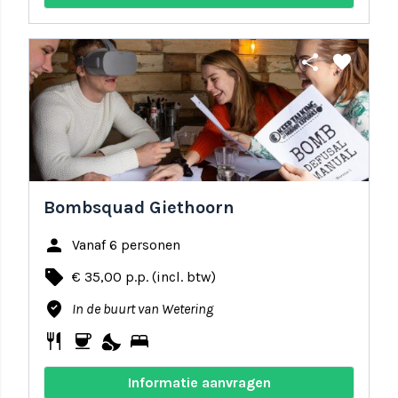
share
favorite
Bombsquad Giethoorn
person
Vanaf 6 personen
local_offer
€ 35,00 p.p. (incl. btw)
where_to_vote
In de buurt van Wetering
restaurant
coffee
nights_stay
bed
Informatie aanvragen