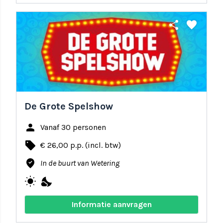
share
favorite
De Grote Spelshow
person
Vanaf 30 personen
local_offer
€ 26,00 p.p. (incl. btw)
where_to_vote
In de buurt van Wetering
wb_sunny
nights_stay
Informatie aanvragen