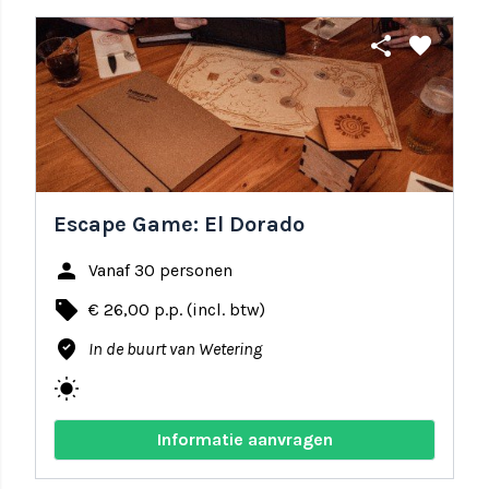
share
favorite
Escape Game: El Dorado
person
Vanaf 30 personen
local_offer
€ 26,00 p.p. (incl. btw)
where_to_vote
In de buurt van Wetering
wb_sunny
Informatie aanvragen