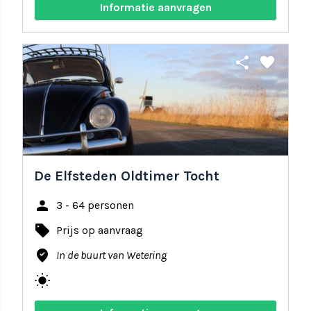
Informatie aanvragen
share
favorite
De Elfsteden Oldtimer Tocht
person
3 - 64 personen
local_offer
Prijs op aanvraag
where_to_vote
In de buurt van Wetering
wb_sunny