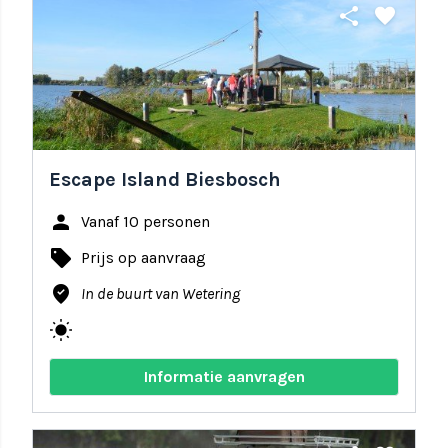
share
favorite
Escape Island Biesbosch
person
Vanaf 10 personen
local_offer
Prijs op aanvraag
where_to_vote
In de buurt van Wetering
wb_sunny
Informatie aanvragen