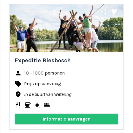
share
favorite
Expeditie Biesbosch
person
10 - 1000 personen
local_offer
Prijs op aanvraag
where_to_vote
In de buurt van Wetering
restaurant
coffee
wb_sunny
bed
Informatie aanvragen