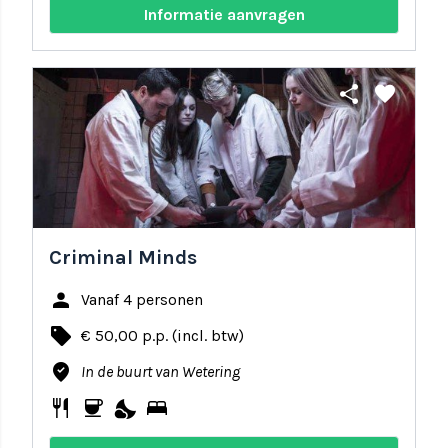
Informatie aanvragen
share
favorite
Criminal Minds
person
Vanaf 4 personen
local_offer
€ 50,00 p.p. (incl. btw)
where_to_vote
In de buurt van Wetering
restaurant
coffee
nights_stay
bed