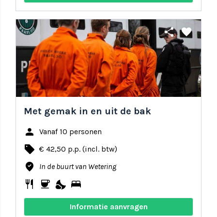
share
favorite
Met gemak in en uit de bak
person
Vanaf 10 personen
local_offer
€ 42,50 p.p. (incl. btw)
where_to_vote
In de buurt van Wetering
restaurant
coffee
nights_stay
bed
Informatie aanvragen