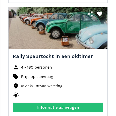
share
favorite
Rally Speurtocht in een oldtimer
person
4 - 160 personen
local_offer
Prijs op aanvraag
where_to_vote
In de buurt van Wetering
wb_sunny
Informatie aanvragen