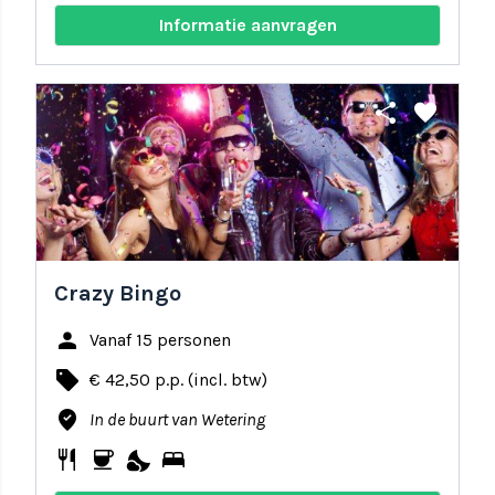
Informatie aanvragen
share
favorite
Crazy Bingo
person
Vanaf 15 personen
local_offer
€ 42,50 p.p. (incl. btw)
where_to_vote
In de buurt van Wetering
restaurant
coffee
nights_stay
bed