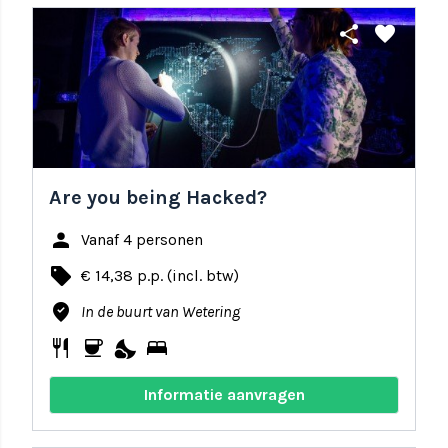
share
favorite
Are you being Hacked?
person
Vanaf 4 personen
local_offer
€ 14,38 p.p. (incl. btw)
where_to_vote
In de buurt van Wetering
restaurant
coffee
nights_stay
bed
Informatie aanvragen