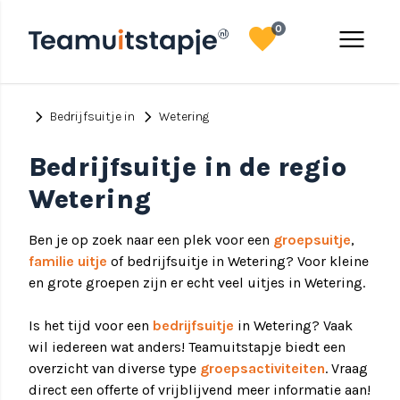
favorite
menu
0
chevron_right
chevron_right
Bedrijfsuitje in
Wetering
Bedrijfsuitje in de regio
Wetering
Ben je op zoek naar een plek voor een
groepsuitje
,
familie uitje
of bedrijfsuitje in Wetering? Voor kleine
en grote groepen zijn er echt veel uitjes in Wetering.
Is het tijd voor een
bedrijfsuitje
in Wetering? Vaak
wil iedereen wat anders! Teamuitstapje biedt een
overzicht van diverse type
groepsactiviteiten
. Vraag
direct een offerte of vrijblijvend meer informatie aan!