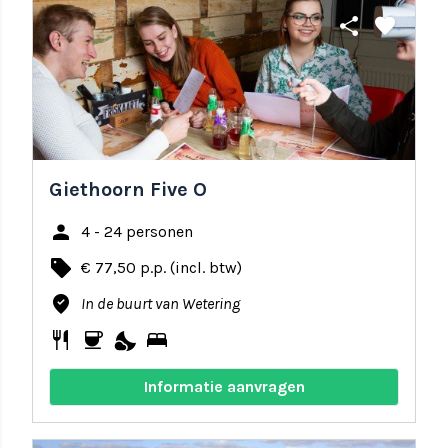
share
favorite
Giethoorn Five O
person
4 - 24 personen
local_offer
€ 77,50 p.p. (incl. btw)
where_to_vote
In de buurt van Wetering
restaurant
coffee
nights_stay
bed
Informatie aanvragen