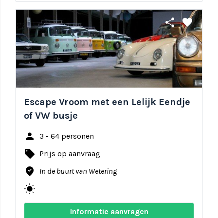
share
favorite
Escape Vroom met een Lelijk Eendje
of VW busje
person
3 - 64 personen
local_offer
Prijs op aanvraag
where_to_vote
In de buurt van Wetering
wb_sunny
Informatie aanvragen