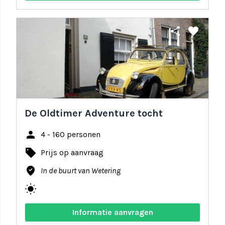
share
favorite
De Oldtimer Adventure tocht
person
4 - 160 personen
local_offer
Prijs op aanvraag
where_to_vote
In de buurt van Wetering
wb_sunny
Informatie aanvragen